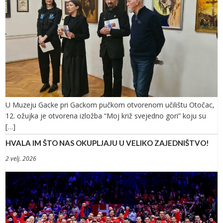
U Muzeju Gacke pri Gackom pučkom otvorenom učilištu Otočac,
12. ožujka je otvorena izložba “Moj križ svejedno gori” koju su
[…]
HVALA IM ŠTO NAS OKUPLJAJU U VELIKO ZAJEDNIŠTVO!
2 velj. 2026