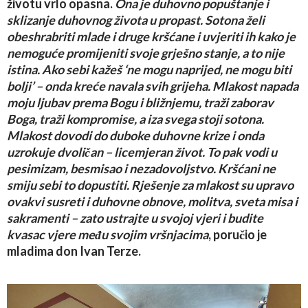
životu vrlo opasna.
Ona je duhovno popuštanje i
sklizanje duhovnog života u propast. Sotona želi
obeshrabriti mlade i druge kršćane i uvjeriti ih kako je
nemoguće promijeniti svoje grješno stanje, a to nije
istina. Ako sebi kažeš ‘ne mogu naprijed, ne mogu biti
bolji’ – onda kreće navala svih grijeha. Mlakost napada
moju ljubav prema Bogu i bližnjemu, traži zaborav
Boga, traži kompromise, a iza svega stoji sotona.
Mlakost dovodi do duboke duhovne krize i onda
uzrokuje dvoličan – licemjeran život. To pak vodi u
pesimizam, besmisao i nezadovoljstvo. Kršćani ne
smiju sebi to dopustiti. Rješenje za mlakost su upravo
ovakvi susreti i duhovne obnove, molitva, sveta misa i
sakramenti – zato ustrajte u svojoj vjeri i budite
kvasac vjere među svojim vršnjacima
, poručio je
mladima don Ivan Terze.