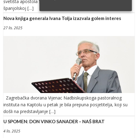
svetišta apostola Svetog Jakova u Santiago de Compostela u
španjolskoj […]
Nova knjiga generala Ivana Tolja izazvala golem interes
27 lis. 2025
Zagrebačka dvorana Vijenac Nadbiskupskoga pastoralnog
instituta na Kaptolu u petak je bila prepuna posjetitelja, koji su
došli na predstavljanje […]
U SPOMEN: DON VINKO SANADER – NAŠ BRAT
4 lis. 2025