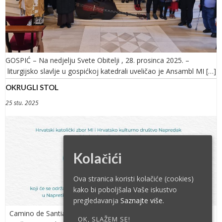
GOSPIĆ – Na nedjelju Svete Obitelji , 28. prosinca 2025. –
liturgijsko slavlje u gospićkoj katedrali uveličao je Ansambl MI […]
OKRUGLI STOL
25 stu. 2025
Kolačići
Ova stranica koristi kolačiće (cookies)
kako bi poboljšala Vaše iskustvo
pregledavanja
Saznajte više.
Camino de Santiago, drevna mreža hodočašća koja vode do
OK, SLAŽEM SE!