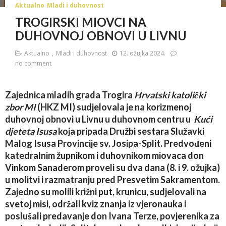
Aktualno
Mladi i duhovnost
TROGIRSKI MIOVCI NA
DUHOVNOJ OBNOVI U LIVNU
Aktualno
Mladi i duhovnost
12. ožujka 2024.
no comment
Zajednica mladih grada Trogira
Hrvatski katolički
zbor MI
(HKZ MI) sudjelovala je na korizmenoj
duhovnoj obnovi u Livnu u duhovnom centru u
Kući
djeteta Isusa
koja pripada Družbi sestara Služavki
Malog Isusa Provincije sv. Josipa-Split. Predvođeni
katedralnim župnikom i duhovnikom miovaca don
Vinkom Sanaderom proveli su dva dana (8. i 9. ožujka)
u molitvi i razmatranju pred Presvetim Sakramentom.
Zajedno su molili križni put, krunicu, sudjelovali na
svetoj misi, održali kviz znanja iz vjeronauka i
poslušali predavanje don Ivana Terze, povjerenika za