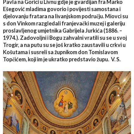
Pavla na Gorici u Livnu gdje je gvardijan fra Marko
Ešegović mladima govorio i povijesti samostana i
djelovanju fratara na livanjskom području. Miovci su
s don Vinkom razgledali franjevački muzej i galeriju
proslavljenog umjetnika Gabrijela Jurkića (1886. –
1974.). Zadovoljni i Bogu zahvalni vratili su se u svoj
Trogir, a na putu su se još kratko zaustavili u crkvi u
Košutama i susreli sa župnikom don Tomislavom
Topčićem, koji im je ukratko predstavio župu. V. S.