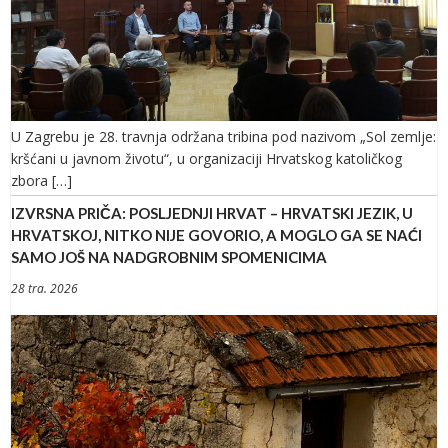
U Zagrebu je 28. travnja održana tribina pod nazivom „Sol zemlje:
kršćani u javnom životu“, u organizaciji Hrvatskog katoličkog
zbora […]
IZVRSNA PRIČA: POSLJEDNJI HRVAT – HRVATSKI JEZIK, U
HRVATSKOJ, NITKO NIJE GOVORIO, A MOGLO GA SE NAĆI
SAMO JOŠ NA NADGROBNIM SPOMENICIMA
28 tra. 2026