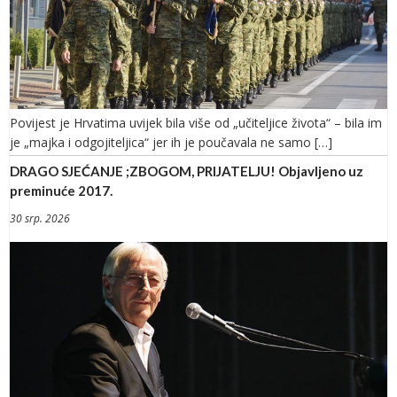
Povijest je Hrvatima uvijek bila više od „učiteljice života“ – bila im
je „majka i odgojiteljica“ jer ih je poučavala ne samo […]
DRAGO SJEĆANJE ;ZBOGOM, PRIJATELJU! Objavljeno uz
preminuće 2017.
30 srp. 2026