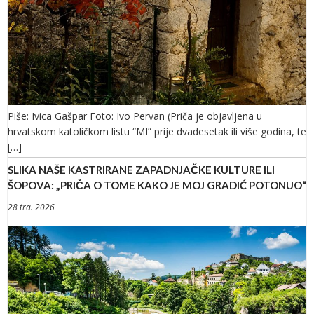
Piše: Ivica Gašpar Foto: Ivo Pervan (Priča je objavljena u
hrvatskom katoličkom listu “MI” prije dvadesetak ili više godina, te
[…]
SLIKA NAŠE KASTRIRANE ZAPADNJAČKE KULTURE ILI
ŠOPOVA: „PRIČA O TOME KAKO JE MOJ GRADIĆ POTONUO“
28 tra. 2026