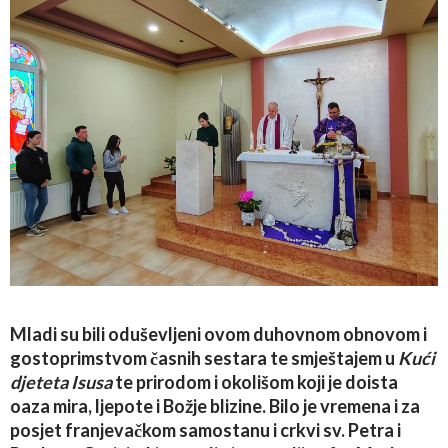
Mladi su bili oduševljeni ovom duhovnom obnovom i
gostoprimstvom časnih sestara te smještajem u
Kući
djeteta Isusa
te prirodom i okolišom koji je doista
oaza mira, ljepote i Božje blizine. Bilo je vremena i za
posjet franjevačkom samostanu i crkvi sv. Petra i