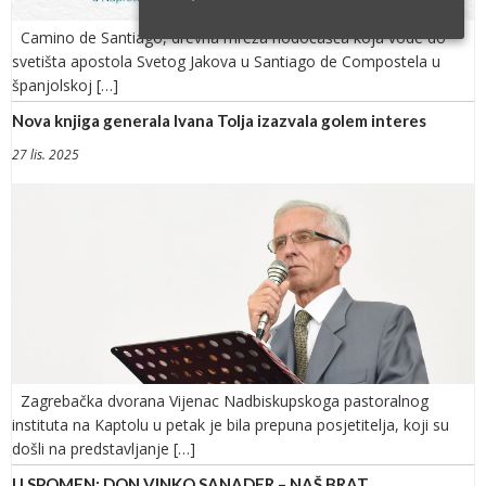
Camino de Santiago, drevna mreža hodočašća koja vode do
svetišta apostola Svetog Jakova u Santiago de Compostela u
španjolskoj […]
Nova knjiga generala Ivana Tolja izazvala golem interes
27 lis. 2025
Zagrebačka dvorana Vijenac Nadbiskupskoga pastoralnog
instituta na Kaptolu u petak je bila prepuna posjetitelja, koji su
došli na predstavljanje […]
U SPOMEN: DON VINKO SANADER – NAŠ BRAT