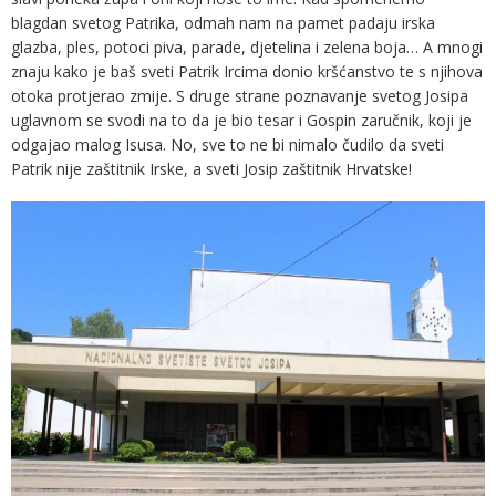
blagdan svetog Patrika, odmah nam na pamet padaju irska
glazba, ples, potoci piva, parade, djetelina i zelena boja… A mnogi
znaju kako je baš sveti Patrik Ircima donio kršćanstvo te s njihova
otoka protjerao zmije. S druge strane poznavanje svetog Josipa
uglavnom se svodi na to da je bio tesar i Gospin zaručnik, koji je
odgajao malog Isusa. No, sve to ne bi nimalo čudilo da sveti
Patrik nije zaštitnik Irske, a sveti Josip zaštitnik Hrvatske!