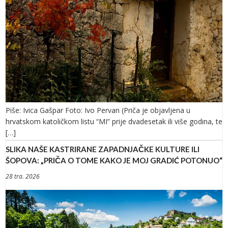
Piše: Ivica Gašpar Foto: Ivo Pervan (Priča je objavljena u
hrvatskom katoličkom listu “MI” prije dvadesetak ili više godina, te
[…]
SLIKA NAŠE KASTRIRANE ZAPADNJAČKE KULTURE ILI
ŠOPOVA: „PRIČA O TOME KAKO JE MOJ GRADIĆ POTONUO“
28 tra. 2026