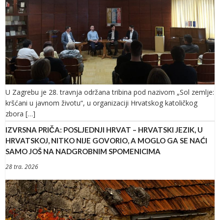
U Zagrebu je 28. travnja održana tribina pod nazivom „Sol zemlje:
kršćani u javnom životu“, u organizaciji Hrvatskog katoličkog
zbora […]
IZVRSNA PRIČA: POSLJEDNJI HRVAT – HRVATSKI JEZIK, U
HRVATSKOJ, NITKO NIJE GOVORIO, A MOGLO GA SE NAĆI
SAMO JOŠ NA NADGROBNIM SPOMENICIMA
28 tra. 2026