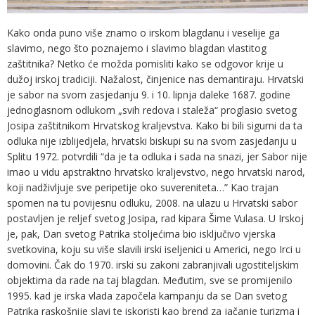
Kako onda puno više znamo o irskom blagdanu i veselije ga
slavimo, nego što poznajemo i slavimo blagdan vlastitog
zaštitnika? Netko će možda pomisliti kako se odgovor krije u
dužoj irskoj tradiciji. Nažalost, činjenice nas demantiraju. Hrvatski
je sabor na svom zasjedanju 9. i 10. lipnja daleke 1687. godine
jednoglasnom odlukom „svih redova i staleža“ proglasio svetog
Josipa zaštitnikom Hrvatskog kraljevstva. Kako bi bili sigurni da ta
odluka nije izblijedjela, hrvatski biskupi su na svom zasjedanju u
Splitu 1972. potvrdili “da je ta odluka i sada na snazi, jer Sabor nije
imao u vidu apstraktno hrvatsko kraljevstvo, nego hrvatski narod,
koji nadživljuje sve peripetije oko suvereniteta…” Kao trajan
spomen na tu povijesnu odluku, 2008. na ulazu u Hrvatski sabor
postavljen je reljef svetog Josipa, rad kipara Šime Vulasa. U Irskoj
je, pak, Dan svetog Patrika stoljećima bio isključivo vjerska
svetkovina, koju su više slavili irski iseljenici u Americi, nego Irci u
domovini. Čak do 1970. irski su zakoni zabranjivali ugostiteljskim
objektima da rade na taj blagdan. Međutim, sve se promijenilo
1995. kad je irska vlada započela kampanju da se Dan svetog
Patrika raskošnije slavi te iskoristi kao brend za jačanje turizma i