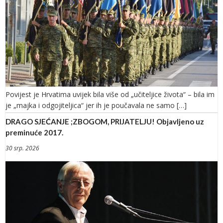
Povijest je Hrvatima uvijek bila više od „učiteljice života“ – bila im
je „majka i odgojiteljica“ jer ih je poučavala ne samo […]
DRAGO SJEĆANJE ;ZBOGOM, PRIJATELJU! Objavljeno uz
preminuće 2017.
30 srp. 2026