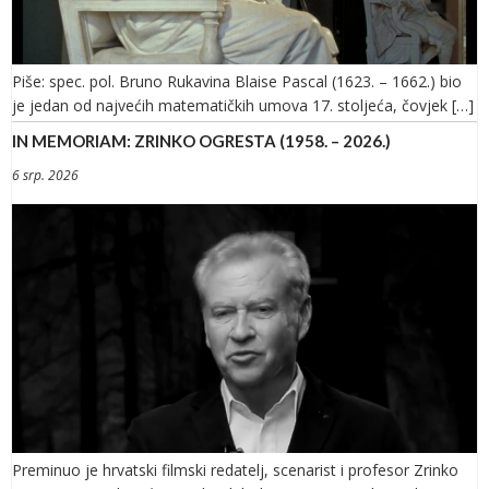
Piše: spec. pol. Bruno Rukavina Blaise Pascal (1623. – 1662.) bio
je jedan od najvećih matematičkih umova 17. stoljeća, čovjek […]
IN MEMORIAM: ZRINKO OGRESTA (1958. – 2026.)
6 srp. 2026
Preminuo je hrvatski filmski redatelj, scenarist i profesor Zrinko