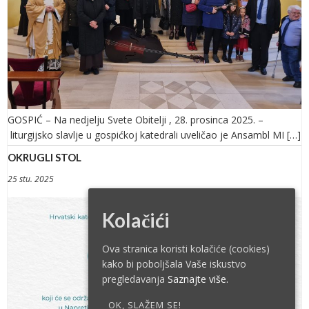
GOSPIĆ – Na nedjelju Svete Obitelji , 28. prosinca 2025. –
liturgijsko slavlje u gospićkoj katedrali uveličao je Ansambl MI […]
OKRUGLI STOL
25 stu. 2025
Kolačići
Ova stranica koristi kolačiće (cookies)
kako bi poboljšala Vaše iskustvo
pregledavanja
Saznajte više.
OK, SLAŽEM SE!