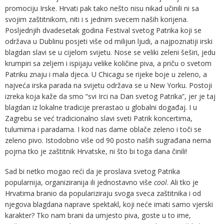
promociju Irske. Hrvati pak tako nešto nisu nikad učinili ni sa
svojim zaštitnikom, niti i s jednim svecem naših korijena.
Posljednjih dvadesetak godina Festival svetog Patrika koji se
održava u Dublinu posjeti više od milijun ljudi, a najpoznatiji irski
blagdan slavi se u cijelom svijetu. Nose se veliki zeleni šeširi, jedu
krumpiri sa zeljem i ispijaju velike količine piva, a priču o svetom
Patriku znaju i mala djeca. U Chicagu se rijeke boje u zeleno, a
najveća irska parada na svijetu održava se u New Yorku. Postoji
izreka koja kaže da smo “svi Irci na Dan svetog Patrika”, jer je taj
blagdan iz lokalne tradicije prerastao u globalni događaj. I u
Zagrebu se već tradicionalno slavi sveti Patrik koncertima,
tulumima i paradama. I kod nas dame oblače zeleno i toči se
zeleno pivo. Istodobno više od 90 posto naših sugrađana nema
pojma tko je zaštitnik Hrvatske, ni što bi toga dana činili!
Sad bi netko mogao reći da je proslava svetog Patrika
popularnija, organiziranija ili jednostavno više
cool
. Ali tko je
Hrvatima branio da populariziraju svoga sveca zaštitnika i od
njegova blagdana naprave spektakl, koji neće imati samo vjerski
karakter? Tko nam brani da umjesto piva, goste u to ime,