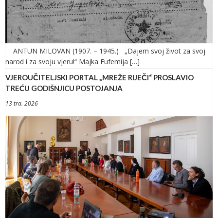
ANTUN MILOVAN (1907. – 1945.) „Dajem svoj život za svoj
narod i za svoju vjeru!“ Majka Eufemija […]
VJEROUČITELJSKI PORTAL „MREŽE RIJEČI“ PROSLAVIO
TREĆU GODIŠNJICU POSTOJANJA
13 tra. 2026