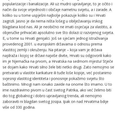
popularizacije i banalizacije. Ali uz mudro upravljanje, to je očito i
način da svoje vrijednosti i običaje nametnu svijetu, a i zarade. A
koliko su u tome uspješni najbolje pokazuje koliko su i Hrvati
zagrizli. Jasno je da nema ništa lošeg u obilježavanju irskog
blagdana kod nas. Ali je neobično ne imati osjećaja za vlastito, a
objeručke prihvaćati apsolutno sve što dolazi iz razvijenog svijeta.
E, u tome su Hrvati genijalci. Još se sjećam jednog istraživanja
provedenog 2001. u europskim državama o odnosu prema
vlastitoj zemlji i okruženju. Na pitanje – koja vam je država
najdraža i kojoj se državi najviše divite, Hrvati su odgovorili kako
im je Njemačka na prvom, a Hrvatska na sedmom mjestu! Stječe
se dojam kako Hrvati silno žele biti netko drugi. Zato nemojmo se
pretvarati u vlastite karikature ili tuđe loše kopije, već postanimo
svjesniji vlastitog identiteta i ponosnije pokažimo svijetu što
baštinimo. Mnogi nam ionako zavide na onome što imamo. U to
ime nazdravimo pivom u čast svetog Patrika, ako već želimo biti
dio tog globalnog i dobro upravljanog trenda, ali nemojmo
zaboraviti ni blagdan svetog Josipa. Ipak on nad Hrvatima bdije
više od 330 godina.