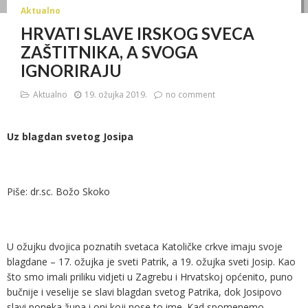
Aktualno
HRVATI SLAVE IRSKOG SVECA
ZAŠTITNIKA, A SVOGA
IGNORIRAJU
Aktualno
19. ožujka 2019.
no comment
Uz blagdan svetog Josipa
Piše: dr.sc. Božo Skoko
U ožujku dvojica poznatih svetaca Katoličke crkve imaju svoje
blagdane – 17. ožujka je sveti Patrik, a 19. ožujka sveti Josip. Kao
što smo imali priliku vidjeti u Zagrebu i Hrvatskoj općenito, puno
bučnije i veselije se slavi blagdan svetog Patrika, dok Josipovo
slavi poneka župa i oni koji nose to ime. Kad spomenemo