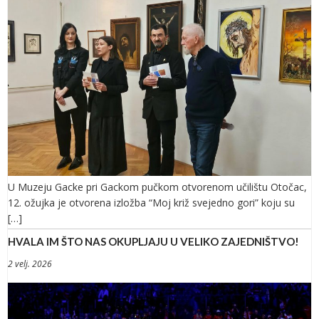
U Muzeju Gacke pri Gackom pučkom otvorenom učilištu Otočac,
12. ožujka je otvorena izložba “Moj križ svejedno gori” koju su
[…]
HVALA IM ŠTO NAS OKUPLJAJU U VELIKO ZAJEDNIŠTVO!
2 velj. 2026