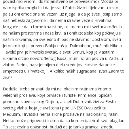
počastimo vinom i dostojanstveno se proveselimo? Možda bi
nam isprika mogla biti da je sveti Patrik živio i djelovao u Irskoj,
pa su oni emocionalno vezani uz njega, a da je sveti Josip samo
naš nebeski zagovornik i da nema izravne veze s Hrvatima.
Moguće je da u tome ima istine, ali imamo mi i svetaca rođenih
na našim prostorima i naše krvi, a i onih izdaleka koji počivaju u
našim crkvama, pa svejedno ih baš ne slavimo. Uostalom, sveti
Jeronim koji je preveo Bibliju naš je Dalmatinac, mučenik Nikola
Tavelić prvi je hrvatski svetac, a sveti Šimun, koji je vlastitim
rukama držao novorođenog Isusa, mumificiran počiva u Zadru u
zlatnoj škrinji, najvrjednijem djelu srednjovjekovne zlatarske
umjetnosti u Hrvatskoj… A koliko naših sugrađana izvan Zadra to
zna!?
Doduše, treba priznati da mi na lokalnim razinama imamo
velebnih proslava, koje privlače i turiste. Primjerice, Splićani
ponosno slave svetog Dujma, a cijeli Dubrovnik živi za Festu
svetog Vlaha, koja je uvrštena i pod UNESCO-vu zaštitu.
Međutim, Hrvatska nema slične proslave na nacionalnoj razini.
Netko može prigovoriti Ircima da su komercijalizirali svoj blagdan.
To jest realna opasnost, budući da je tanka granica između