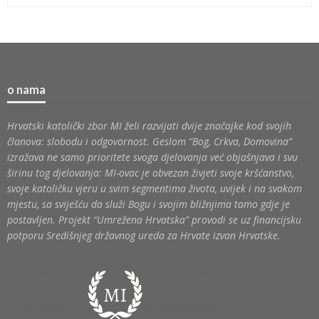
o nama
Hrvatski katolički zbor MI želi razvijati dvije značajke kod svojih
članova: slobodu i odgovornost. Geslom “Bog, Crkva, Domovina”
izražava ne samo prioritete svoga djelovanja već objašnjava i svu
širinu tog djelovanja: MI-ovac je obvezan živjeti svoje kršćanstvo,
svoje katoličku vjeru u svim segmentima života, uvijek i na svakom
mjestu, sa sviješću da služi Bogu i svojim bližnjima tamo gdje je
postavljen. Projekt “Umrežena Hrvatska” provodi se uz financijsku
potporu Središnjeg državnog ureda za Hrvate izvan Hrvatske.