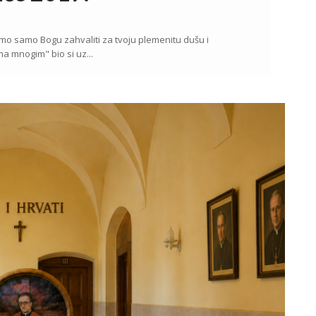
ožemo samo Bogu zahvaliti za tvoju plemenitu dušu i
ma mnogim" bio si uz...