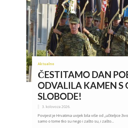
Aktualno
ČESTITAMO DAN POB
ODVALILA KAMEN S
SLOBODE!
3. kolovoza 2026.
Povijest je Hrvatima uvijek bila više od „učiteljice živo
samo o tome tko su nego i zašto su, i zašto...