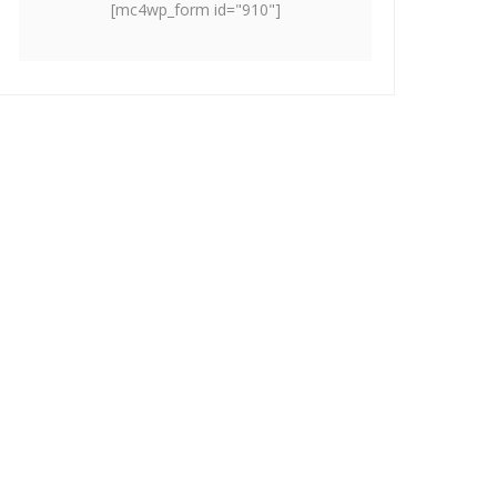
[mc4wp_form id="910"]