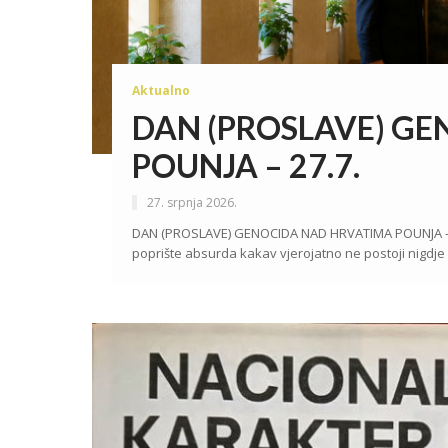
Aktualno
DAN (PROSLAVE) G
POUNJA – 27.7.
27. srpnja 2026.
DAN (PROSLAVE) GENOCIDA NAD HRVATIMA POUNJA - 27
poprište absurda kakav vjerojatno ne postoji nigdje u 