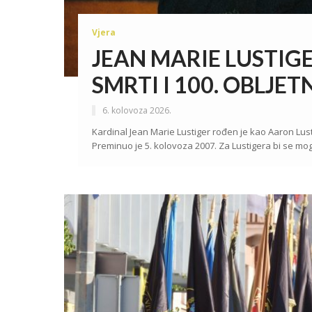
Vjera
JEAN MARIE LUSTIGE
SMRTI I 100. OBLJE
6. kolovoza 2026.
Kardinal Jean Marie Lustiger rođen je kao Aaron Lustig
Preminuo je 5. kolovoza 2007. Za Lustigera bi se mogl