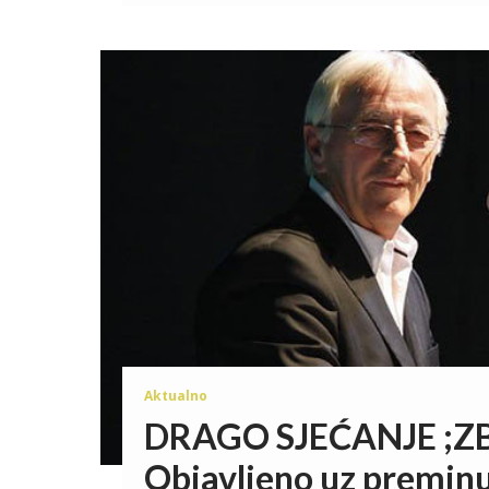
Aktualno
DRAGO SJEĆANJE ;Z
Objavljeno uz premin