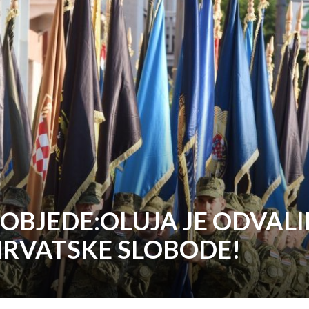
OBJEDE:OLUJA JE ODVALI
HRVATSKE SLOBODE!