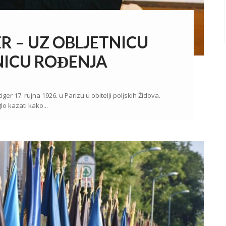
R – UZ OBLJETNICU
TNICU ROĐENJA
er 17. rujna 1926. u Parizu u obitelji poljskih Židova.
o kazati kako...