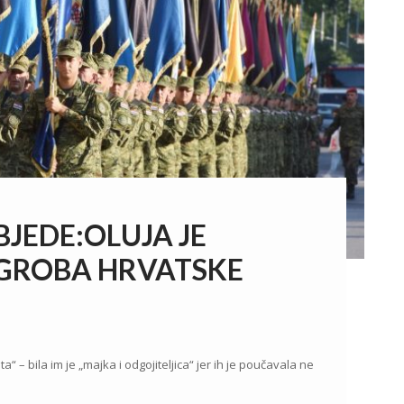
JEDE:OLUJA JE
 GROBA HRVATSKE
ta“ – bila im je „majka i odgojiteljica“ jer ih je poučavala ne