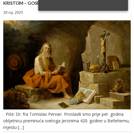
KRISTOM – GOSPODIN PROGOVARA IZ SVOJE RIJEČI
30 ruj. 2025
Piše: Dr. fra Tomislav Pervan Proslavili smo prije pet godina
obljetnicu preminuća svetoga Jeronima 420. godine u Betlehemu,
mjestu […]