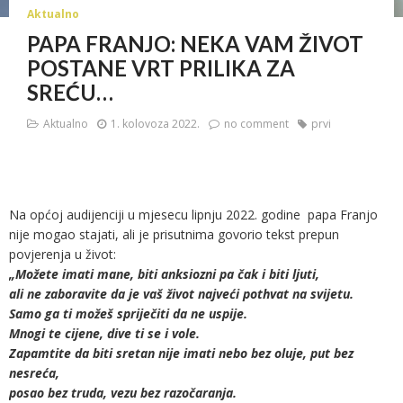
Aktualno
PAPA FRANJO: NEKA VAM ŽIVOT
POSTANE VRT PRILIKA ZA
SREĆU…
Aktualno
1. kolovoza 2022.
no comment
prvi
Na općoj audijenciji u mjesecu lipnju 2022. godine papa Franjo
nije mogao stajati, ali je prisutnima govorio tekst prepun
povjerenja u život:
„Možete imati mane, biti anksiozni pa čak i biti ljuti,
ali ne zaboravite da je vaš život najveći pothvat na svijetu.
Samo ga ti možeš spriječiti da ne uspije.
Mnogi te cijene, dive ti se i vole.
Zapamtite da biti sretan nije imati nebo bez oluje, put bez
nesreća,
posao bez truda, vezu bez razočaranja.