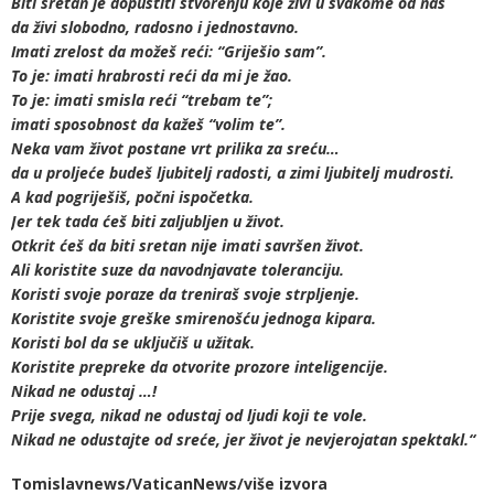
Biti sretan je dopustiti stvorenju koje živi u svakome od nas
da živi slobodno, radosno i jednostavno.
Imati zrelost da možeš reći: “Griješio sam”.
To je: imati hrabrosti reći da mi je žao.
To je: imati smisla reći “trebam te”;
imati sposobnost da kažeš “volim te”.
Neka vam život postane vrt prilika za sreću…
da u proljeće budeš ljubitelj radosti, a zimi ljubitelj mudrosti.
A kad pogriješiš, počni ispočetka.
Jer tek tada ćeš biti zaljubljen u život.
Otkrit ćeš da biti sretan nije imati savršen život.
Ali koristite suze da navodnjavate toleranciju.
Koristi svoje poraze da treniraš svoje strpljenje.
Koristite svoje greške smirenošću jednoga kipara.
Koristi bol da se uključiš u užitak.
Koristite prepreke da otvorite prozore inteligencije.
Nikad ne odustaj …!
Prije svega, nikad ne odustaj od ljudi koji te vole.
Nikad ne odustajte od sreće, jer život je nevjerojatan spektakl.“
Tomislavnews/VaticanNews/više izvora