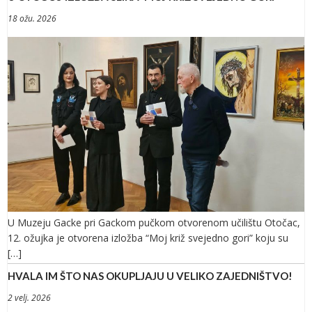
18 ožu. 2026
U Muzeju Gacke pri Gackom pučkom otvorenom učilištu Otočac,
12. ožujka je otvorena izložba “Moj križ svejedno gori” koju su
[…]
HVALA IM ŠTO NAS OKUPLJAJU U VELIKO ZAJEDNIŠTVO!
2 velj. 2026