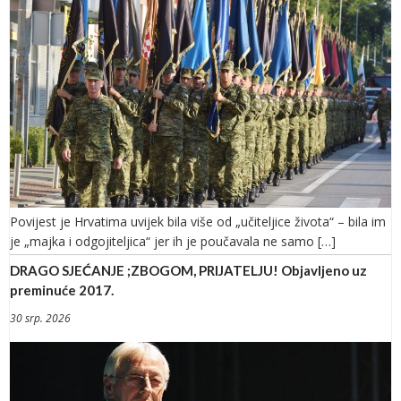
Povijest je Hrvatima uvijek bila više od „učiteljice života“ – bila im
je „majka i odgojiteljica“ jer ih je poučavala ne samo […]
DRAGO SJEĆANJE ;ZBOGOM, PRIJATELJU! Objavljeno uz
preminuće 2017.
30 srp. 2026