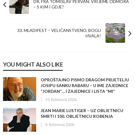
DR. FRA TOMISLAV PERVAN: VRIJEME ODMORA
– S KIM I GDJE?
33. MLADIFEST – VELIČANSTVENO, BOGU
HVALA!
YOU MIGHT ALSO LIKE
OPROŠTAJNO PISMO DRAGOM PRIJETELJU
JOSIPU SANKU RABARU – U IME ZAJEDNICE
“JORDAN”… I ZAJEDNICE I LISTA “MI”
10. kolovoza 2026.
JEAN MARIE LUSTIGER – UZ OBLJETNICU
SMRTI I 100. OBLJETNICU ROĐENJA
6. kolovoza 2026.