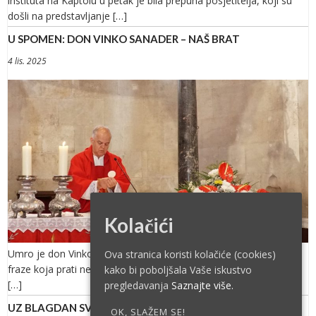
instituta na Kaptolu u petak je bila prepuna posjetitelja, koji su
došli na predstavljanje […]
U SPOMEN: DON VINKO SANADER – NAŠ BRAT
4 lis. 2025
Kolačići
Umro je don Vinko Sanader. Iza te hladne konstatacije, gotovo
Ova stranica koristi kolačiće (cookies)
fraze koja prati neumitnu sudbinu čovjeka kao bića sazdana od
kako bi poboljšala Vaše iskustvo
[…]
pregledavanja
Saznajte više.
UZ BLAGDAN SV. JERONIMA: SVETO PISMO KAO SUSRET S
OK, SLAŽEM SE!