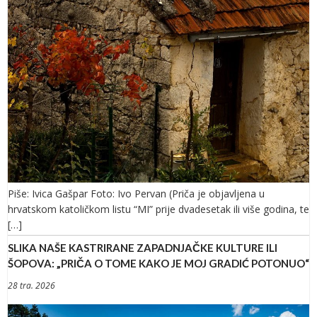
Piše: Ivica Gašpar Foto: Ivo Pervan (Priča je objavljena u
hrvatskom katoličkom listu “MI” prije dvadesetak ili više godina, te
[…]
SLIKA NAŠE KASTRIRANE ZAPADNJAČKE KULTURE ILI
ŠOPOVA: „PRIČA O TOME KAKO JE MOJ GRADIĆ POTONUO“
28 tra. 2026