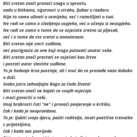
Biti sretan znači pronaći snagu u oprostu,
nadu u bitkama, sigurnost u strahu, ljubav u razdoru.
Nije to samo uživati u osmijehu, već i razmišljati o tuzi.
Ne radi se samo o slavljenju uspjeha, već o učenju iz neuspjeha.
Ne radi se samo o tome da se osjećate sretno uz pljesak,
već i o tome da ste sretni u anonimnom.
Biti sretan nije smrt sudbine,
već postignuće za one koji mogu putovati unutar sebe.
Biti sretan znači prestati se osjećati kao žrtva
i postati autor vlastite sudbine.
To je hodanje kroz pustinje, ali i moć da se pronađe oaza duboko
u duši.
Svako jutro zahvaljujte Bogu za čudo života!
Biti sretan znači ne bojati se svojih osjećaja
i moći govoriti o sebi.
Imaj hrabrosti čuti “ne” i pronaći povjerenje u kritiku,
čak i kada je neopravdana.
To je: ljubiti svoju djecu, paziti roditelje, imati poetične trenutke
s prijateljima,
čak i kada nas povrijede.