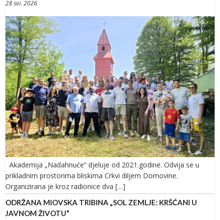
28 svi. 2026
Akademija „Nadahnuće“ djeluje od 2021.godine. Odvija se u
prikladnim prostorima bliskima Crkvi diljem Domovine.
Organizirana je kroz radionice dva […]
ODRŽANA MIOVSKA TRIBINA „SOL ZEMLJE: KRŠĆANI U
JAVNOM ŽIVOTU“