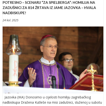
POTRESNO – SCENARIJ “ZA SPIELBERGA”: HOMILIJA NA
ZADUŠNICI ZA 814 ŽRTAVA IZ JAME JAZOVKA – HVALA
NADBISKUPE!
24 kol. 2025
Jazovka (IKA) Donosimo u cijelosti homiliju zagrebačkog
nadbiskupa Dražena Kutleše na misi zadušnici, služenoj u subotu