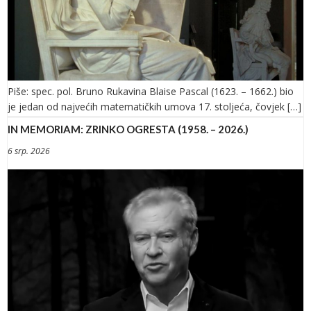
Piše: spec. pol. Bruno Rukavina Blaise Pascal (1623. – 1662.) bio
je jedan od najvećih matematičkih umova 17. stoljeća, čovjek […]
IN MEMORIAM: ZRINKO OGRESTA (1958. – 2026.)
6 srp. 2026