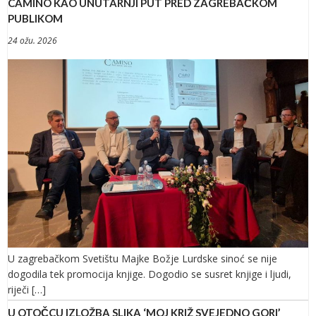
CAMINO KAO UNUTARNJI PUT PRED ZAGREBAČKOM
PUBLIKOM
24 ožu. 2026
U zagrebačkom Svetištu Majke Božje Lurdske sinoć se nije
dogodila tek promocija knjige. Dogodio se susret knjige i ljudi,
riječi […]
U OTOČCU IZLOŽBA SLIKA ‘MOJ KRIŽ SVEJEDNO GORI’