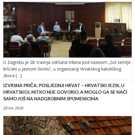
U Zagrebu je 28. travnja održana tribina pod nazivom „Sol zemlje:
kršćani u javnom životu“, u organizaciji Hrvatskog katoličkog
zbora […]
IZVRSNA PRIČA: POSLJEDNJI HRVAT – HRVATSKI JEZIK, U
HRVATSKOJ, NITKO NIJE GOVORIO, A MOGLO GA SE NAĆI
SAMO JOŠ NA NADGROBNIM SPOMENICIMA
28 tra. 2026