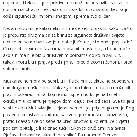
doprinos, i tek iz te perspektive, on može uspostaviti i sa svojim
domom iznutra, jer tek tada on može biti otac svojoj djeci koji
odiše sigurnošću, mirom i snagom, i prema svojoj ženi.
Nezamislivo mi je kako neki muž može sebi objasniti kako i zašto
je prepustio drugima da se brinu za sigurnost društva i svijeta,
dok se on samo bavi svojom obitelji. Kome je to onda prepustio?
On i pred drugim muškarcima mora biti muškarac, a to ne može
ako s njima nije bio u društvenim borbama od kojih živi. On,
takav, mora biti njonjav pred njima, i pred djecom i ženom, i pred
sobom samim.
Muškarac ne mora po sebi biti ni fizički ni intelektualno superioran
nad drugim muškarcima. Kakve god da talente nosi, on može biti
pravi muškarac – onaj koji revno i spremno bdije nad cijelim
okružjem u kojemu je njegov dom, dajući sve od sebe. Sve to je u
sebi nosio u Muž Marijin. Uvjeren sam da je, prije nego mu je Bog
povjerio jedinstvenu zadaću, sa svom pozornošću i aktivnošću,
pratio i davao sve od sebe da uredi društvo u kojemu će živjeti i
podizati obitelj. Je li se znao tući? Rukovati oružjem? Naravno!
Rješavati razmirice, ukrotiti nasilnike? Pa naravno! Preuzeti