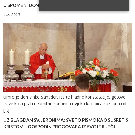
U SPOMEN: DON VINKO SANADER – NAŠ BRAT
4 lis. 2025
Umro je don Vinko Sanader. Iza te hladne konstatacije, gotovo
fraze koja prati neumitnu sudbinu čovjeka kao bića sazdana od
[…]
UZ BLAGDAN SV. JERONIMA: SVETO PISMO KAO SUSRET S
KRISTOM – GOSPODIN PROGOVARA IZ SVOJE RIJEČI