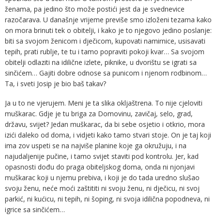
ženama, pa jedino što može postići jest da je svednevice
razočarava. U današnje vrijeme previše smo izloženi tezama kako
on mora brinuti tek o obitelji, i kako je to njegovo jedino poslanje:
biti sa svojom ženicom i dječicom, kupovati namirnice, usisavati
tepih, prati rublje, te tu i tamo popraviti pokoji kvar… Sa svojom
obitelji odlaziti na idilične izlete, piknike, u dvorištu se igrati sa
sinčićem… Gajiti dobre odnose sa punicom i njenom rodbinom…
Ta, i sveti Josip je bio baš takav?
Ja u to ne vjerujem. Meni je ta slika okljaštrena. To nije cjeloviti
muškarac. Gdje je tu briga za Domovinu, zavičaj, selo, grad,
državu, svijet? Jedan muškarac, da bi sebe osjetio i otkrio, mora
izići daleko od doma, i vidjeti kako tamo stvari stoje. On je taj koji
ima zov uspeti se na najviše planine koje ga okružuju, i na
najudaljenije pučine, i tamo svijet staviti pod kontrolu. Jer, kad
opasnosti dođu do praga obiteljskog doma, onda ni njonjavi
muškarac koji u njemu prebiva, i koji je do tada uredno slušao
svoju ženu, neće moći zaštititi ni svoju ženu, ni dječicu, ni svoj
parkić, ni kućicu, ni tepih, ni šoping, ni svoja idilična popodneva, ni
igrice sa sinčićem…