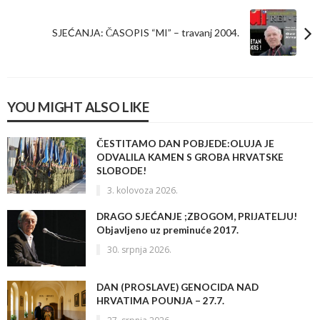
SJEĆANJA: ČASOPIS “MI” – travanj 2004.
YOU MIGHT ALSO LIKE
ČESTITAMO DAN POBJEDE:OLUJA JE
ODVALILA KAMEN S GROBA HRVATSKE
SLOBODE!
3. kolovoza 2026.
DRAGO SJEĆANJE ;ZBOGOM, PRIJATELJU!
Objavljeno uz preminuće 2017.
30. srpnja 2026.
DAN (PROSLAVE) GENOCIDA NAD
HRVATIMA POUNJA – 27.7.
27. srpnja 2026.