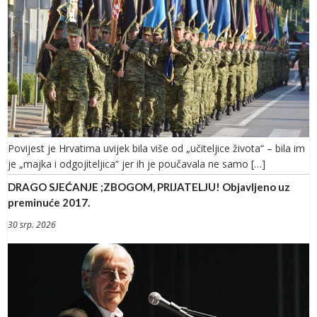
Povijest je Hrvatima uvijek bila više od „učiteljice života“ – bila im
je „majka i odgojiteljica“ jer ih je poučavala ne samo […]
DRAGO SJEĆANJE ;ZBOGOM, PRIJATELJU! Objavljeno uz
preminuće 2017.
30 srp. 2026