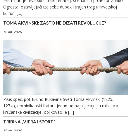
Preminuo je hrvatski filmski redatelj, scenarist i profesor Zrinko
Ogresta, ostavljajući iza sebe dubok i trajan trag u hrvatskoj
kulturi. […]
TOMA AKVINSKI: ZAŠTO NE DIZATI REVOLUCIJE?
16 lip. 2026
Piše: spec. pol. Bruno Rukavina Sveti Toma Akvinski (1225.–
1274.), dominikanski fratar i jedan od najutjecajnijih mislilaca
kršćanske civilizacije, oblikovao je […]
TRIBINA „VJERA I SPORT“
10 lip. 2026