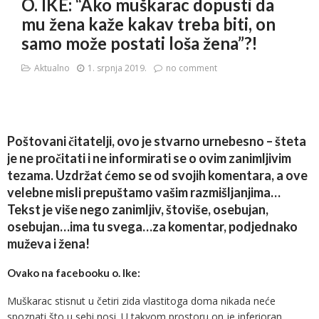
O. IKE: “Ako muškarac dopusti da
mu žena kaže kakav treba biti, on
samo može postati loša žena”?!
Aktualno
1. srpnja 2019.
no comment
Poštovani čitatelji, ovo je stvarno urnebesno – šteta
je ne pročitati i ne informirati se o ovim zanimljivim
tezama. Uzdržat ćemo se od svojih komentara, a ove
velebne misli prepuštamo vašim razmišljanjima…
Tekst je više nego zanimljiv, štoviše, osebujan,
osebujan…ima tu svega…za komentar, podjednako
muževa i žena!
Ovako na facebooku o. Ike:
Muškarac stisnut u četiri zida vlastitoga doma nikada neće
spoznati što u sebi nosi. U takvom prostoru on je inferioran