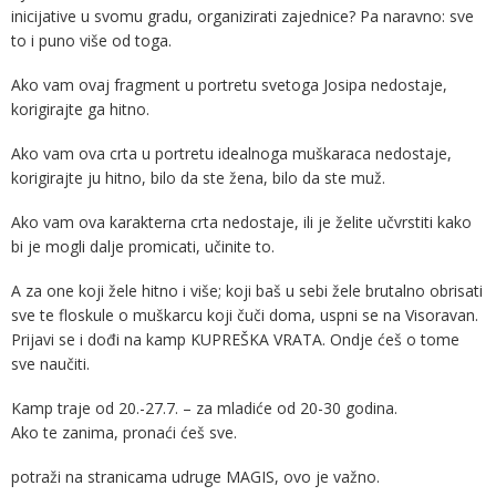
inicijative u svomu gradu, organizirati zajednice? Pa naravno: sve
to i puno više od toga.
Ako vam ovaj fragment u portretu svetoga Josipa nedostaje,
korigirajte ga hitno.
Ako vam ova crta u portretu idealnoga muškaraca nedostaje,
korigirajte ju hitno, bilo da ste žena, bilo da ste muž.
Ako vam ova karakterna crta nedostaje, ili je želite učvrstiti kako
bi je mogli dalje promicati, učinite to.
A za one koji žele hitno i više; koji baš u sebi žele brutalno obrisati
sve te floskule o muškarcu koji čuči doma, uspni se na Visoravan.
Prijavi se i dođi na kamp KUPREŠKA VRATA. Ondje ćeš o tome
sve naučiti.
Kamp traje od 20.-27.7. – za mladiće od 20-30 godina.
Ako te zanima, pronaći ćeš sve.
potraži na stranicama udruge MAGIS, ovo je važno.