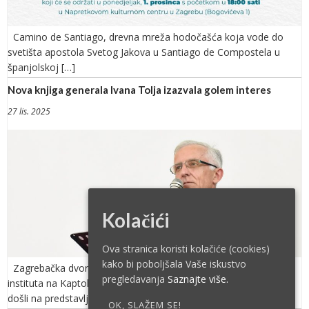
Camino de Santiago, drevna mreža hodočašća koja vode do
svetišta apostola Svetog Jakova u Santiago de Compostela u
španjolskoj […]
Nova knjiga generala Ivana Tolja izazvala golem interes
27 lis. 2025
Kolačići
Ova stranica koristi kolačiće (cookies)
kako bi poboljšala Vaše iskustvo
Zagrebačka dvorana Vijenac Nadbiskupskoga pastoralnog
pregledavanja
Saznajte više.
instituta na Kaptolu u petak je bila prepuna posjetitelja, koji su
došli na predstavljanje […]
OK, SLAŽEM SE!