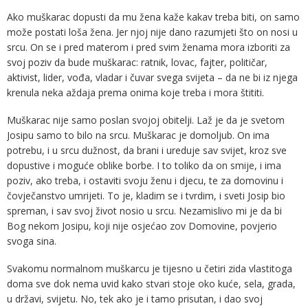
Ako muškarac dopusti da mu žena kaže kakav treba biti, on samo
može postati loša žena. Jer njoj nije dano razumjeti što on nosi u
srcu. On se i pred materom i pred svim ženama mora izboriti za
svoj poziv da bude muškarac: ratnik, lovac, fajter, političar,
aktivist, lider, vođa, vladar i čuvar svega svijeta – da ne bi iz njega
krenula neka aždaja prema onima koje treba i mora štititi.
Muškarac nije samo poslan svojoj obitelji. Laž je da je svetom
Josipu samo to bilo na srcu. Muškarac je domoljub. On ima
potrebu, i u srcu dužnost, da brani i ureduje sav svijet, kroz sve
dopustive i moguće oblike borbe. I to toliko da on smije, i ima
poziv, ako treba, i ostaviti svoju ženu i djecu, te za domovinu i
čovječanstvo umrijeti. To je, kladim se i tvrdim, i sveti Josip bio
spreman, i sav svoj život nosio u srcu. Nezamislivo mi je da bi
Bog nekom Josipu, koji nije osjećao zov Domovine, povjerio
svoga sina.
Svakomu normalnom muškarcu je tijesno u četiri zida vlastitoga
doma sve dok nema uvid kako stvari stoje oko kuće, sela, grada,
u državi, svijetu. No, tek ako je i tamo prisutan, i dao svoj