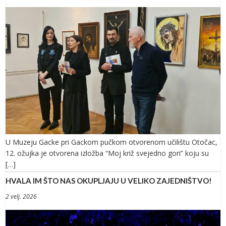
U Muzeju Gacke pri Gackom pučkom otvorenom učilištu Otočac,
12. ožujka je otvorena izložba “Moj križ svejedno gori” koju su
[…]
HVALA IM ŠTO NAS OKUPLJAJU U VELIKO ZAJEDNIŠTVO!
2 velj. 2026