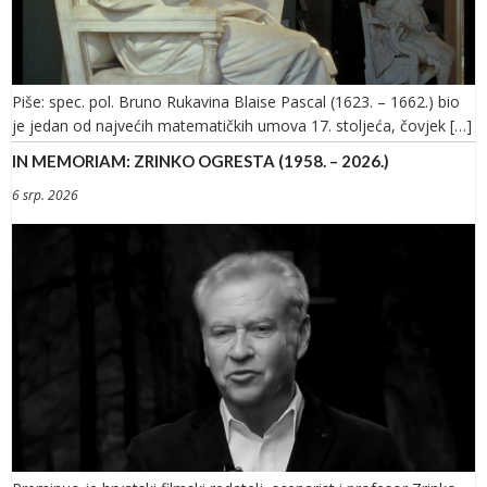
Piše: spec. pol. Bruno Rukavina Blaise Pascal (1623. – 1662.) bio
je jedan od najvećih matematičkih umova 17. stoljeća, čovjek […]
IN MEMORIAM: ZRINKO OGRESTA (1958. – 2026.)
6 srp. 2026