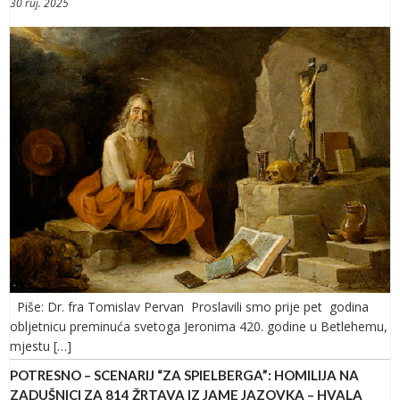
30 ruj. 2025
Piše: Dr. fra Tomislav Pervan Proslavili smo prije pet godina
obljetnicu preminuća svetoga Jeronima 420. godine u Betlehemu,
mjestu […]
POTRESNO – SCENARIJ “ZA SPIELBERGA”: HOMILIJA NA
ZADUŠNICI ZA 814 ŽRTAVA IZ JAME JAZOVKA – HVALA