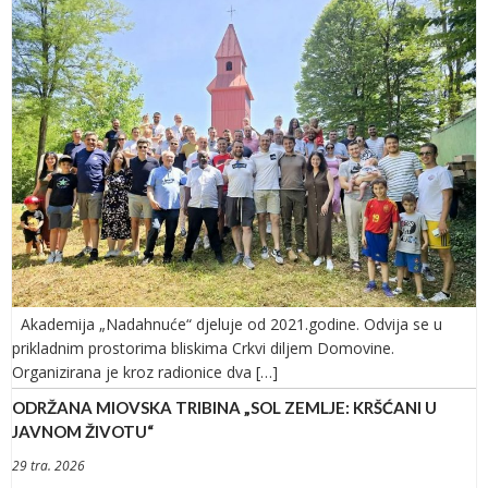
Akademija „Nadahnuće“ djeluje od 2021.godine. Odvija se u
prikladnim prostorima bliskima Crkvi diljem Domovine.
Organizirana je kroz radionice dva […]
ODRŽANA MIOVSKA TRIBINA „SOL ZEMLJE: KRŠĆANI U
JAVNOM ŽIVOTU“
29 tra. 2026