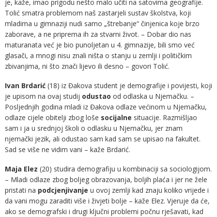
je, kaže, imao prigodu nešto malo učiti na satovima geografije.
Tolić smatra problemom naš zastarjeli sustav školstva, koji
mladima u gimnaziji nudi samo „štrebanje“ činjenica koje brzo
zaborave, a ne priprema ih za stvarni život. – Dobar dio nas
maturanata već je bio punoljetan u 4. gimnazije, bili smo već
glasači, a mnogi nisu znali ništa o stanju u zemlji i političkim
zbivanjima, ni što znači lijevo ili desno – govori Tolić.
Ivan Brdarić
(18) iz Đakova student je demografije i povijesti, koji
je upisom na ovaj studij
odustao
od odlaska u Njemačku. –
Posljednjih godina mladi iz Đakova odlaze većinom u Njemačku,
odlaze cijele obitelji zbog loše
socijalne
situacije. Razmišljao
sam i ja u srednjoj školi o odlasku u Njemačku, jer znam
njemački jezik, ali odustao sam kad sam se upisao na fakultet.
Sad se više ne vidim vani – kaže Brdarić.
Maja Elez
(20) studira demografiju u kombinaciji sa sociologijom.
– Mladi odlaze zbog boljeg obrazovanja, boljih plaća i jer ne žele
pristati na
podcjenjivanje
u ovoj zemlji kad znaju koliko vrijede i
da vani mogu zaraditi više i živjeti bolje – kaže Elez. Vjeruje da će,
ako se demografski i drugi ključni problemi počnu rješavati, kad