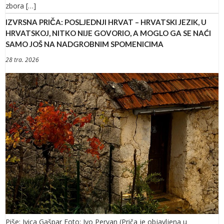
zbora […]
IZVRSNA PRIČA: POSLJEDNJI HRVAT – HRVATSKI JEZIK, U
HRVATSKOJ, NITKO NIJE GOVORIO, A MOGLO GA SE NAĆI
SAMO JOŠ NA NADGROBNIM SPOMENICIMA
28 tra. 2026
Piše: Ivica Gašpar Foto: Ivo Pervan (Priča je objavljena u