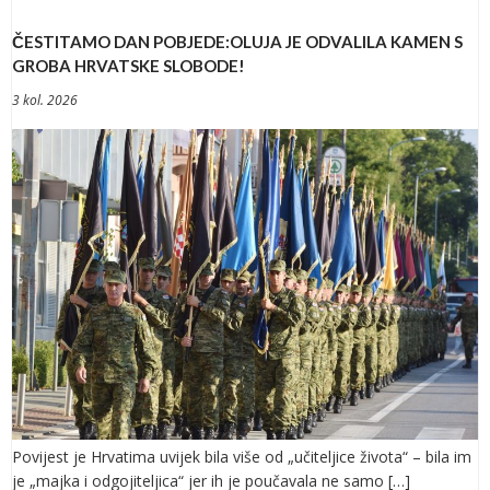
ČESTITAMO DAN POBJEDE:OLUJA JE ODVALILA KAMEN S
GROBA HRVATSKE SLOBODE!
3 kol. 2026
Povijest je Hrvatima uvijek bila više od „učiteljice života“ – bila im
je „majka i odgojiteljica“ jer ih je poučavala ne samo […]