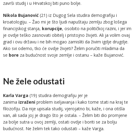
završi studij i u Hrvatskoj biti puno bolje.
Nikola Bujanović
(21) iz Dugog Sela studira demografiju i
kroatologiju. – Žao mi je što ljudi napuštaju zemlju zbog lošega
financijskog stanja,
korupcije
, osobito na političkoj razini, i jer im
je ovdje teško zasnovati obitelj i pristojno živjeti. Ali ja volim ovaj
grad i ovu državu i ne bih mogao zamisliti da živim igdje drugdje.
Ako svi odemo, tko će ovdje živjeti? Želim poručiti mladima da
se
bore
za budućnost svoje zemlje i ostanu – kaže Bujanović.
Ne žele odustati
Karla Varga
(19) studira demografiju jer je
zanima
izraženi
problem iseljavanja i kako tome stati na kraj te
filozofiju. Da nije upisala studij, vjerojatno bi, kaže, i ona otišla
van, ali sada joj je drago što je ostala. – Želim biti dio promjene
za bolje sutra u ovoj zemlji, ostati ovdje i boriti se za bolju
budućnost. Ne želim tek tako odustati – kaže Varga.