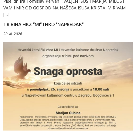
Piše; dr. fra Tomislav Pervan HVALJEN ISUS I MARIJA! MILOST
VAM I MIR OD GOSPODINA NAŠEGA ISUSA KRISTA. MIR VAM
[…]
TRIBINA HKZ “MI” I HKD “NAPREDAK”
20 sij. 2026