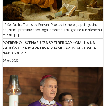
Piše: Dr. fra Tomislav Pervan Proslavili smo prije pet godina
obljetnicu preminuća svetoga Jeronima 420. godine u Betlehemu,
mjestu […]
POTRESNO – SCENARIJ “ZA SPIELBERGA”: HOMILIJA NA
ZADUŠNICI ZA 814 ŽRTAVA IZ JAME JAZOVKA – HVALA
NADBISKUPE!
24 kol. 2025