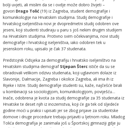
bolji uvjeti, ali mislim da se i ovdje može dobro živjeti –
govori
Drago Tolić
(19) iz Zagreba, student demografije i
komunikologije na Hrvatskim studijima. Studij demografije i
hrvatskog iseljeništva novi je dvopredmetni studij odobren ove
jeseni, koji studenti studiraju u paru s još nekim drugim studijem
na Hrvatskim studijima. Protivno svim očekivanjima, novi studij
demografije i hrvatskog iseljeništva, iako odobren tek u
jesenskom roku, upisalo je čak 37 studenata.
Predstojnik Odsjeka za demografiju i hrvatsko iseljeništvo na
Hrvatskim studijima demograf
Stjepan Šterc
ističe da su se
obradovali velikom odzivu studenata, koji uglavnom dolaze iz
Slavonije, Dalmacije, Zagreba i okolice Zagreba, ali ima ih iz
Rijeke i Istre. Studij demografije studenti su, kaže, najčešće birali
u kombinaciji sa sociologijom, komunikologijom, poviješću…
Inače, odobrena je kvota za studij demografije za 35 studenata iz
Hrvatske te deset njih iz inozemstva, koji će ga tek od sljedeće
godine moći u praksi i upisati jer se zbog prijave za studentske
domove i druge procedure trebaju prijaviti u ljetnom roku. Mladog
Tolića demografija je zanimala još u Športskoj gimnaziji gdje ju