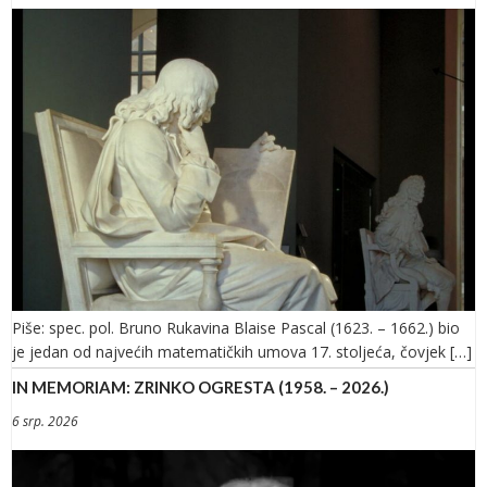
Piše: spec. pol. Bruno Rukavina Blaise Pascal (1623. – 1662.) bio
je jedan od najvećih matematičkih umova 17. stoljeća, čovjek […]
IN MEMORIAM: ZRINKO OGRESTA (1958. – 2026.)
6 srp. 2026