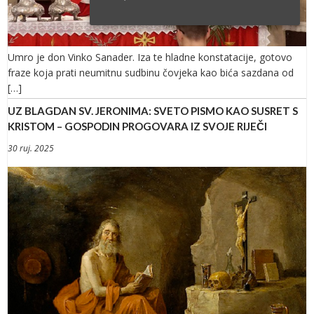
Umro je don Vinko Sanader. Iza te hladne konstatacije, gotovo
fraze koja prati neumitnu sudbinu čovjeka kao bića sazdana od
[…]
UZ BLAGDAN SV. JERONIMA: SVETO PISMO KAO SUSRET S
KRISTOM – GOSPODIN PROGOVARA IZ SVOJE RIJEČI
30 ruj. 2025