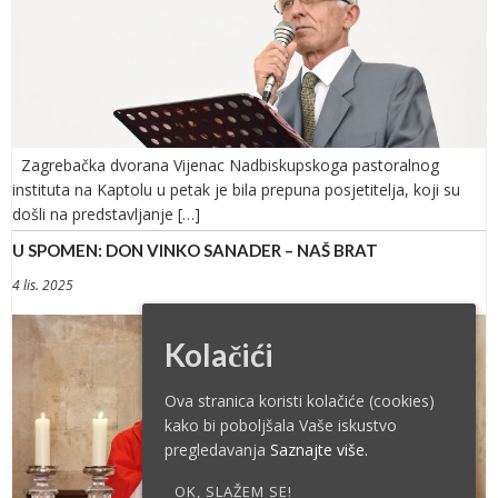
Zagrebačka dvorana Vijenac Nadbiskupskoga pastoralnog
instituta na Kaptolu u petak je bila prepuna posjetitelja, koji su
došli na predstavljanje […]
U SPOMEN: DON VINKO SANADER – NAŠ BRAT
4 lis. 2025
Kolačići
Ova stranica koristi kolačiće (cookies)
kako bi poboljšala Vaše iskustvo
pregledavanja
Saznajte više.
OK, SLAŽEM SE!