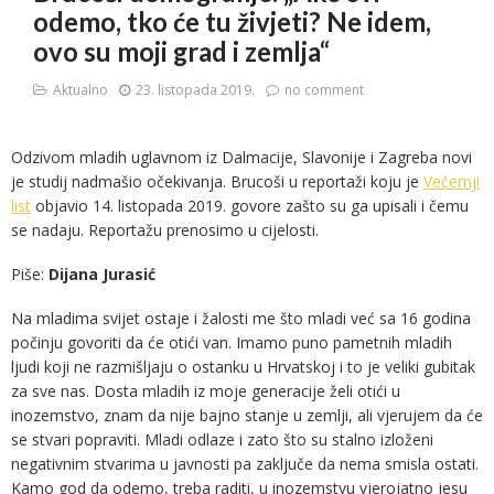
odemo, tko će tu živjeti? Ne idem,
ovo su moji grad i zemlja“
Aktualno
23. listopada 2019.
no comment
Odzivom mladih uglavnom iz Dalmacije, Slavonije i Zagreba novi
je studij nadmašio očekivanja. Brucoši u reportaži koju je
Večernji
list
objavio 14. listopada 2019. govore zašto su ga upisali i čemu
se nadaju. Reportažu prenosimo u cijelosti.
Piše:
Dijana Jurasić
Na mladima svijet ostaje i žalosti me što mladi već sa 16 godina
počinju govoriti da će otići van. Imamo puno pametnih mladih
ljudi koji ne razmišljaju o ostanku u Hrvatskoj i to je veliki gubitak
za sve nas. Dosta mladih iz moje generacije želi otići u
inozemstvo, znam da nije bajno stanje u zemlji, ali vjerujem da će
se stvari popraviti. Mladi odlaze i zato što su stalno izloženi
negativnim stvarima u javnosti pa zaključe da nema smisla ostati.
Kamo god da odemo, treba raditi, u inozemstvu vjerojatno jesu