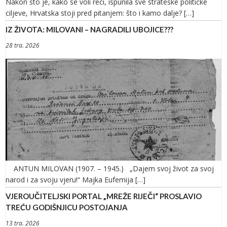
Nakon što je, kako se voli reći, ispunila sve strateške političke
ciljeve, Hrvatska stoji pred pitanjem: što i kamo dalje? […]
IZ ŽIVOTA: MILOVANI – NAGRADILI UBOJICE???
28 tra. 2026
ANTUN MILOVAN (1907. – 1945.) „Dajem svoj život za svoj
narod i za svoju vjeru!“ Majka Eufemija […]
VJEROUČITELJSKI PORTAL „MREŽE RIJEČI“ PROSLAVIO
TREĆU GODIŠNJICU POSTOJANJA
13 tra. 2026