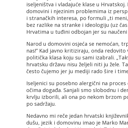
iseljeništva i vladajuće klase u Hrvatskoj
domovini i njezinim problemima iz perspek
i stranačkih interesa, po formuli „ti meni, 
bez razlike na stranke i ideologiju (uz čas
Hrvatima u tuđini odbojan jer su naučeni 
Narod u domovini osjeća se nemoćan, trpi
nas!” Kad javno kritiziraju, onda redovito 
politička klasa koju su sami izabrali. „Ta
hrvatsku državu nisu željeli niti ju žele. 
često čujemo jer ju mediji rado šire i tim
Iseljenici su posebno alergični na proces
očima događa. Sanjali smo slobodnu i dem
krvlju izborili, ali ona po nekom brzom
po sadržaju.
Nedavno mi reče jedan hrvatski književnik
dušu, jezik i domovinu imao je Marko Ma