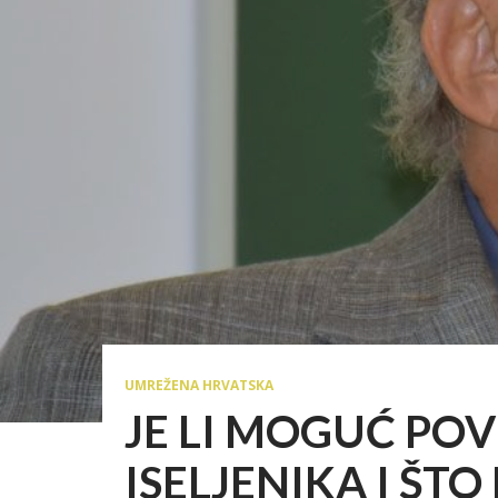
UMREŽENA HRVATSKA
JE LI MOGUĆ PO
ISELJENIKA I ŠTO