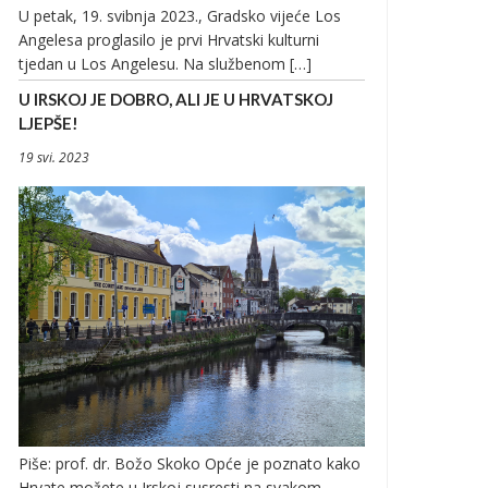
U petak, 19. svibnja 2023., Gradsko vijeće Los
Angelesa proglasilo je prvi Hrvatski kulturni
tjedan u Los Angelesu. Na službenom […]
U IRSKOJ JE DOBRO, ALI JE U HRVATSKOJ
LJEPŠE!
19 svi. 2023
Piše: prof. dr. Božo Skoko Opće je poznato kako
Hrvate možete u Irskoj susresti na svakom