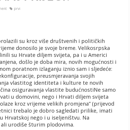
ment
prvi
olazili su kroz više društvenih i političkih
rijeme donosilo je svoje breme. Velikosrpska
nili su Hrvate diljem svijeta, pa i u Americi
ranjena, došlo je doba mira, novih mogućnosti i
dnom poratnom izlaganju iznio sam i sljedeće:
ekonfiguracije, preusmjeravanja svojih
nja vlastitog identiteta i kulture te novih
čina osiguravanja vlastite budućnosti
Ne samo
vati u domovini, nego i Hrvati diljem svijeta
olaze kroz vrijeme velikih promjena“ (prijevod
tnici trebalo je dobro sagledati prilike, imati
u Hrvatskoj nego i u iseljeništvu. Na
, ali urodiše šturim plodovima.