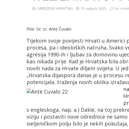
UMREŽENA HRVATSKA
10. veljače 2023.
no com
Piše: Dr. sc. Ante Čuvalo
Tijekom svoje povijesti Hrvati u Americi pr
procesa, pa i ideoloških natruha. Svako v
agresija 1990-ih i ljubav za domovinu ujedi
kao nikada prije. Kad je Hrvatska bila ob
novih nada za Hrvate diljem svijeta. U je
„Hrvatska dijaspora danas je u procesu r
potencijala, traženja novih oblika izražava
na
Hr
pr
s engleskoga, nap. a.) Dakle, na toj prekre
viziju i postaviti nove odrednice ne samo 
iseljeničkom polju bilo je nekih pokušaja