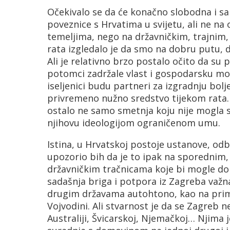
Očekivalo se da će konačno slobodna i sa
poveznice s Hrvatima u svijetu, ali ne na
temeljima, nego na državničkim, trajnim,
rata izgledalo je da smo na dobru putu, d
Ali je relativno brzo postalo očito da su p
potomci zadržale vlast i gospodarsku moć
iseljenici budu partneri za izgradnju bolj
privremeno nužno sredstvo tijekom rata. Z
ostalo ne samo smetnja koju nije mogla st
njihovu ideologijom ograničenom umu.
Istina, u Hrvatskoj postoje ustanove, odbor
upozorio bih da je to ipak na sporednim,
državničkim tračnicama koje bi mogle don
sadašnja briga i potpora iz Zagreba važn
drugim državama autohtono, kao na primje
Vojvodini. Ali stvarnost je da se Zagreb n
Australiji, Švicarskoj, Njemačkoj… Njima j