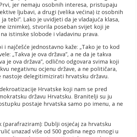
. Prvi, jer nemaju osobnih interesa, pristupaju
tive ljubavi, a drugi (velika većina) iz osobnih
ja tebi”. Lako je uvidjeti da je vladajuća klasa,
ne iznimke), stvorila poseban svijet koji je
na istinske slobode i vladavinu prava.
 i najčešće jednostavno kaže: „Tako je to kod
vele: „Takva je ova država”, a ne da je takva
kva je ova država”, odlično odgovara svima koji
Takvu negativnu ocjenu države, a ne političara,
e nastoje delegitimizirati hrvatsku državu.
 dekroatizacije Hrvatske koji nam se pred
okratsku državu Hrvatsku. Branitelji su ju
 postupku postaje hrvatska samo po imenu, a ne
 (parafraziram): Dublji osjećaj za hrvatsku
rulić unazad više od 500 godina nego mnogi u