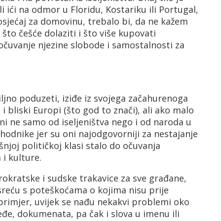
i ići na odmor u Floridu, Kostariku ili Portugal,
 osjećaj za domovinu, trebalo bi, da ne kažem
što češće dolaziti i što više kupovati
očuvanje njezine slobode i samostalnosti za
zbiljno poduzeti, iziđe iz svojega začahurenoga
i bliski Europi (što god to znači), ali ako malo
eni ne samo od iseljeništva nego i od naroda u
thodnike jer su oni najodgovorniji za nestajanje
joj političkoj klasi stalo do očuvanja
i kulture.
rokratske i sudske trakavice za sve građane,
sreću s poteškoćama o kojima nisu prije
 primjer, uvijek se nađu nekakvi problemi oko
đe, dokumenata, pa čak i slova u imenu ili