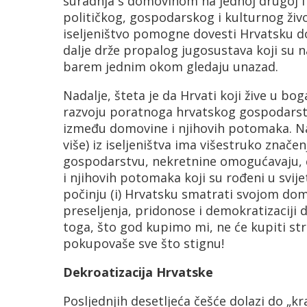
suradnja s domovinom na jednoj drugoj i du
političkog, gospodarskog i kulturnog živo
iseljeništvo pomogne dovesti Hrvatsku do
dalje drže propalog jugosustava koji su nas
barem jednim okom gledaju unazad.
Nadalje, šteta je da Hrvati koji žive u b
razvoju poratnoga hrvatskog gospodarstv
između domovine i njihovih potomaka. Nai
više) iz iseljeništva ima višestruko znač
gospodarstvu, nekretnine omogućavaju, č
i njihovih potomaka koji su rođeni u svije
počinju (i) Hrvatsku smatrati svojom dom
preseljenja, pridonose i demokratizaciji 
toga, što god kupimo mi, ne će kupiti str
pokupovaše sve što stignu!
Dekroatizacija Hrvatske
Posljednjih desetljeća češće dolazi do „k