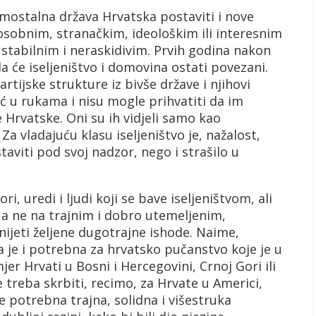
mostalna država Hrvatska postaviti i nove
 osobnim, stranačkim, ideološkim ili interesnim
 stabilnim i neraskidivim. Prvih godina nakon
a će iseljeništvo i domovina ostati povezani.
artijske strukture iz bivše države i njihovi
 u rukama i nisu mogle prihvatiti da im
e Hrvatske. Oni su ih vidjeli samo kao
a vladajuću klasu iseljeništvo je, nažalost,
aviti pod svoj nadzor, nego i strašilo u
i, uredi i ljudi koji se bave iseljeništvom, ali
 a ne na trajnim i dobro utemeljenim,
ijeti željene dugotrajne ishode. Naime,
a je i potrebna za hrvatsko pučanstvo koje je u
r Hrvati u Bosni i Hercegovini, Crnoj Gori ili
e treba skrbiti, recimo, za Hrvate u Americi,
e potrebna trajna, solidna i višestruka