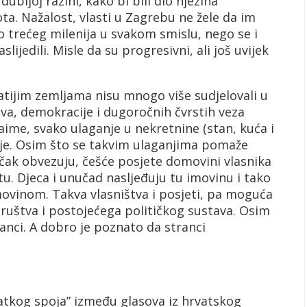
bljoj razini, kako bi bili dio njezina
ta. Nažalost, vlasti u Zagrebu ne žele da im
 trećeg milenija u svakom smislu, nego se i
lijedili. Misle da su progresivni, ali još uvijek
ogatijim zemljama nisu mnogo više sudjelovali u
a, demokracije i dugoročnih čvrstih veza
me, svako ulaganje u nekretnine (stan, kuća i
enje. Osim što se takvim ulaganjima pomaže
ak obvezuju, češće posjete domovini vlasnika
tu. Djeca i unučad nasljeđuju tu imovinu i tako
ovinom. Takva vlasništva i posjeti, pa moguća
društva i postojećega političkog sustava. Osim
anci. A dobro je poznato da stranci
ratkog spoja” između glasova iz hrvatskog