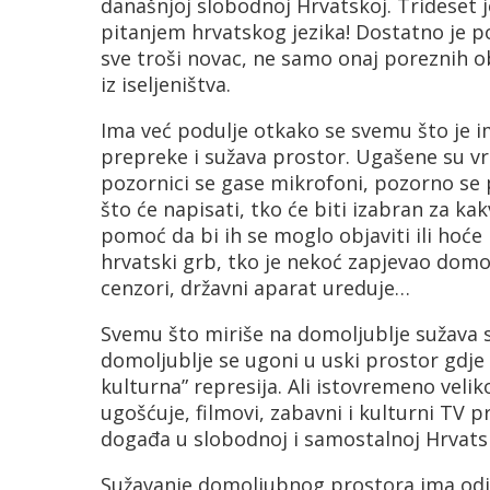
današnjoj slobodnoj Hrvatskoj. Trideset j
pitanjem hrvatskog jezika! Dostatno je po
sve troši novac, ne samo onaj poreznih ob
iz iseljeništva.
Ima već podulje otkako se svemu što je i
prepreke i sužava prostor. Ugašene su vri
pozornici se gase mikrofoni, pozorno se p
što će napisati, tko će biti izabran za ka
pomoć da bi ih se moglo objaviti ili hoće 
hrvatski grb, tko je nekoć zapjevao do
cenzori, državni aparat ureduje…
Svemu što miriše na domoljublje sužava se
domoljublje se ugoni u uski prostor gdje 
kulturna” represija. Ali istovremeno veli
ugošćuje, filmovi, zabavni i kulturni TV p
događa u slobodnoj i samostalnoj Hrvats
Sužavanje domoljubnog prostora ima odjeka