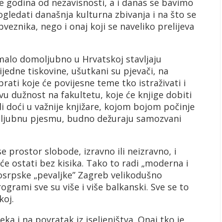
e godina od nezavisnosti, a i danas se bavimo
gledati današnja kulturna zbivanja i na što se
veznika, nego i onaj koji se naveliko prelijeva
malo domoljubno u Hrvatskoj stavljaju
jedne tiskovine, ušutkani su pjevači, na
rati koje će povijesne teme tko istraživati i
kvu dužnost na fakultetu, koje će knjige dobiti
li doći u važnije knjižare, kojom bojom počinje
moljubnu pjesmu, budno dežuraju samozvani
 prostor slobode, izravno ili neizravno, i
će ostati bez kisika. Tako to radi „moderna i
kosrpske „pevaljke” Zagreb velikodušno
rogrami sve su više i više balkanski. Sve se to
koj.
 i na povratak iz iseljeništva. Onaj tko je