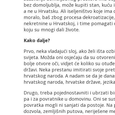
bez domoljublja, može kupiti stan, kuću il
a ne u Hrvatsku. Ali iseljeništvo koje ima
moralo, baš zbog procesa dekroatizacije, 
nekretnine u Hrvatskoj, i time pomagati 
koju su mnogi dali živote.
Kako dalje?
Prvo, neka vladajući sloj, ako želi išta o
svijeta. Možda oni osjećaju da su otvoreni 
bolje otvore oči, vidjet će koliko su otuđ
državi. Neka prestanu imitirati svoje pre
hrvatskog naroda. A nadam se da je današn
hrvatskog naroda, hrvatske države, jezika 
Drugo, treba pojednostavniti i ubrzati bi
pa i za povratnike u domovinu. Oni se su
povratka mogli ni sanjati da postoje. Na
dozvola, zemljišnih putova, neriješene me