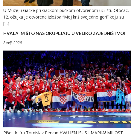
U Muzeju Gacke pri Gackom pučkom otvorenom učilištu Otočac,
12. ožujka je otvorena izložba “Moj križ svejedno gori” koju su
[…]
HVALA IM ŠTO NAS OKUPLJAJU U VELIKO ZAJEDNIŠTVO!
2 velj. 2026
Piše; dr. fra Tomislav Pervan HVALJEN ISUS I MARIJA! MILOST