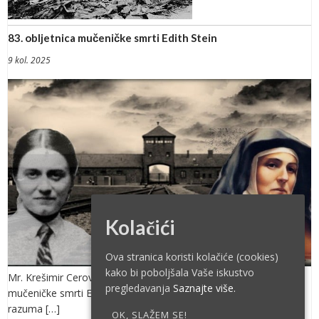
83. obljetnica mučeničke smrti Edith Stein
9 kol. 2025
Kolačići
Ova stranica koristi kolačiće (cookies)
kako bi poboljšala Vaše iskustvo
Mr. Krešimir Cerovac 9. kolovoza 2025. – 83. obljetnica
pregledavanja
Saznajte više.
mučeničke smrti Edith Stein Edith Stein i Europa: Svjetionik vjere,
razuma […]
OK, SLAŽEM SE!