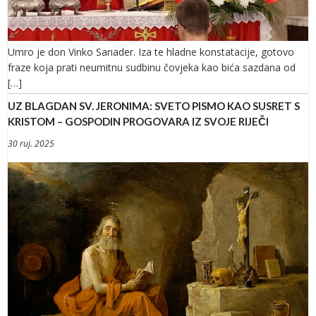
Umro je don Vinko Sanader. Iza te hladne konstatacije, gotovo
fraze koja prati neumitnu sudbinu čovjeka kao bića sazdana od
[…]
UZ BLAGDAN SV. JERONIMA: SVETO PISMO KAO SUSRET S
KRISTOM – GOSPODIN PROGOVARA IZ SVOJE RIJEČI
30 ruj. 2025