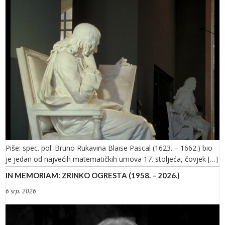
Piše: spec. pol. Bruno Rukavina Blaise Pascal (1623. – 1662.) bio
je jedan od najvećih matematičkih umova 17. stoljeća, čovjek […]
IN MEMORIAM: ZRINKO OGRESTA (1958. – 2026.)
6 srp. 2026