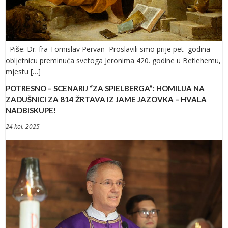
Piše: Dr. fra Tomislav Pervan Proslavili smo prije pet godina
obljetnicu preminuća svetoga Jeronima 420. godine u Betlehemu,
mjestu […]
POTRESNO – SCENARIJ “ZA SPIELBERGA”: HOMILIJA NA
ZADUŠNICI ZA 814 ŽRTAVA IZ JAME JAZOVKA – HVALA
NADBISKUPE!
24 kol. 2025