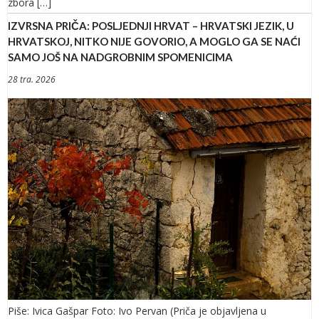
zbora […]
IZVRSNA PRIČA: POSLJEDNJI HRVAT – HRVATSKI JEZIK, U
HRVATSKOJ, NITKO NIJE GOVORIO, A MOGLO GA SE NAĆI
SAMO JOŠ NA NADGROBNIM SPOMENICIMA
28 tra. 2026
Piše: Ivica Gašpar Foto: Ivo Pervan (Priča je objavljena u