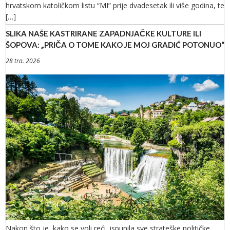
hrvatskom katoličkom listu “MI” prije dvadesetak ili više godina, te
[…]
SLIKA NAŠE KASTRIRANE ZAPADNJAČKE KULTURE ILI
ŠOPOVA: „PRIČA O TOME KAKO JE MOJ GRADIĆ POTONUO“
28 tra. 2026
Nakon što je, kako se voli reći, ispunila sve strateške političke