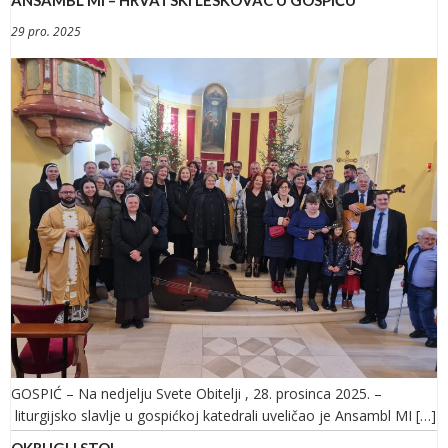
ANSAMBL MI – HRVATSKI LESKOVAC U GOSPIĆU
29 pro. 2025
GOSPIĆ – Na nedjelju Svete Obitelji , 28. prosinca 2025. –
liturgijsko slavlje u gospićkoj katedrali uveličao je Ansambl MI […]
OKRUGLI STOL