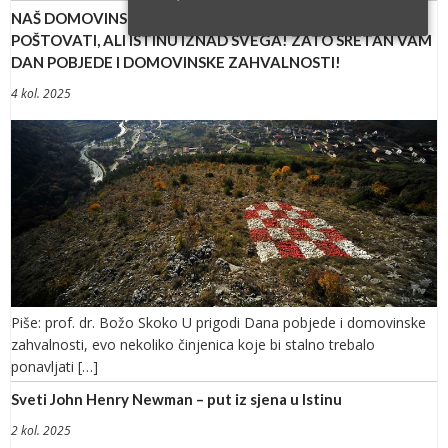
NAŠ DOMOVINSKI RESPONDEO: SVAKU ŽRTVU TREBA
POŠTOVATI, ALI ISTINU IZNAD SVEGA! ZATO SRETAN VAM
DAN POBJEDE I DOMOVINSKE ZAHVALNOSTI!
4 kol. 2025
Piše: prof. dr. Božo Skoko U prigodi Dana pobjede i domovinske
zahvalnosti, evo nekoliko činjenica koje bi stalno trebalo
ponavljati […]
Sveti John Henry Newman – put iz sjena u Istinu
2 kol. 2025