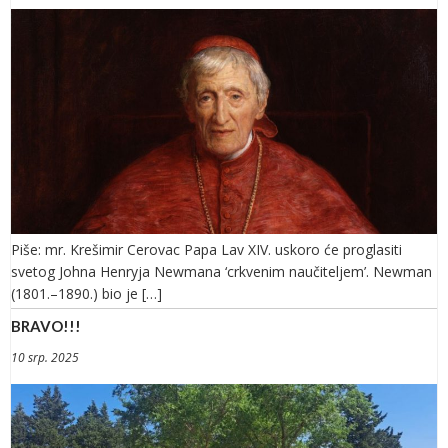
Piše: mr. Krešimir Cerovac Papa Lav XIV. uskoro će proglasiti
svetog Johna Henryja Newmana ‘crkvenim naučiteljem’. Newman
(1801.–1890.) bio je […]
BRAVO!!!
10 srp. 2025