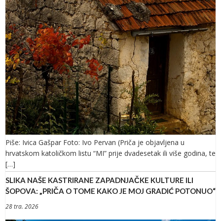
Piše: Ivica Gašpar Foto: Ivo Pervan (Priča je objavljena u
hrvatskom katoličkom listu “MI” prije dvadesetak ili više godina, te
[…]
SLIKA NAŠE KASTRIRANE ZAPADNJAČKE KULTURE ILI
ŠOPOVA: „PRIČA O TOME KAKO JE MOJ GRADIĆ POTONUO“
28 tra. 2026