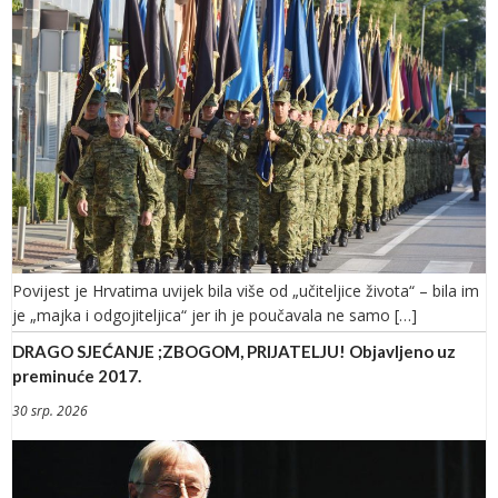
Povijest je Hrvatima uvijek bila više od „učiteljice života“ – bila im
je „majka i odgojiteljica“ jer ih je poučavala ne samo […]
DRAGO SJEĆANJE ;ZBOGOM, PRIJATELJU! Objavljeno uz
preminuće 2017.
30 srp. 2026