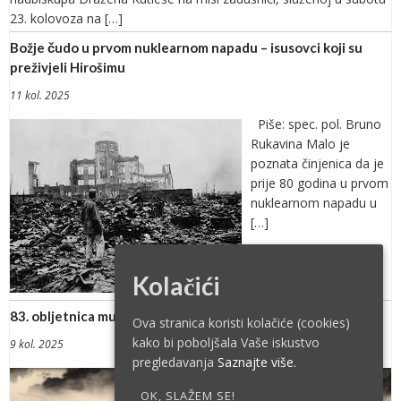
23. kolovoza na […]
Božje čudo u prvom nuklearnom napadu – isusovci koji su
preživjeli Hirošimu
11 kol. 2025
Piše: spec. pol. Bruno
Rukavina Malo je
poznata činjenica da je
prije 80 godina u prvom
nuklearnom napadu u
[…]
Kolačići
83. obljetnica mučeničke smrti Edith Stein
Ova stranica koristi kolačiće (cookies)
kako bi poboljšala Vaše iskustvo
9 kol. 2025
pregledavanja
Saznajte više.
OK, SLAŽEM SE!