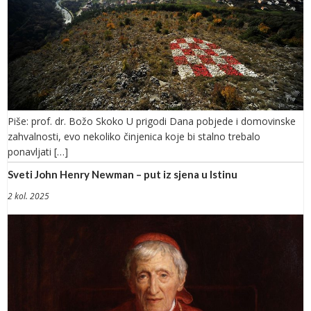
Piše: prof. dr. Božo Skoko U prigodi Dana pobjede i domovinske
zahvalnosti, evo nekoliko činjenica koje bi stalno trebalo
ponavljati […]
Sveti John Henry Newman – put iz sjena u Istinu
2 kol. 2025