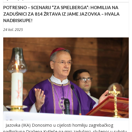
POTRESNO – SCENARIJ “ZA SPIELBERGA”: HOMILIJA NA
ZADUŠNICI ZA 814 ŽRTAVA IZ JAME JAZOVKA – HVALA
NADBISKUPE!
24 kol. 2025
Jazovka (IKA) Donosimo u cijelosti homiliju zagrebačkog
nadbiskupa Dražena Kutleše na misi zadušnici, služenoj u subotu