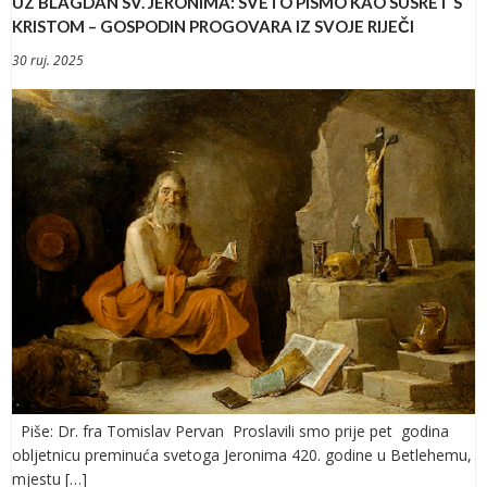
UZ BLAGDAN SV. JERONIMA: SVETO PISMO KAO SUSRET S
KRISTOM – GOSPODIN PROGOVARA IZ SVOJE RIJEČI
30 ruj. 2025
Piše: Dr. fra Tomislav Pervan Proslavili smo prije pet godina
obljetnicu preminuća svetoga Jeronima 420. godine u Betlehemu,
mjestu […]