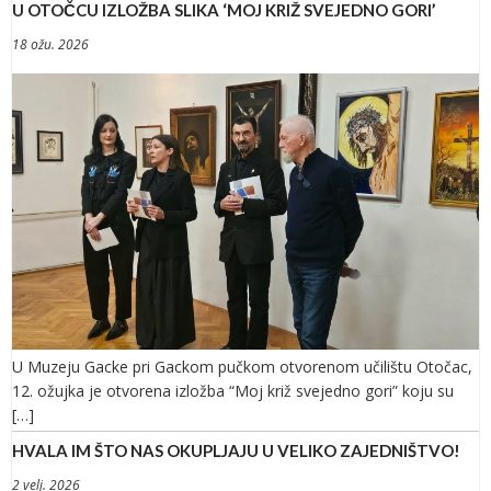
U OTOČCU IZLOŽBA SLIKA ‘MOJ KRIŽ SVEJEDNO GORI’
18 ožu. 2026
U Muzeju Gacke pri Gackom pučkom otvorenom učilištu Otočac,
12. ožujka je otvorena izložba “Moj križ svejedno gori” koju su
[…]
HVALA IM ŠTO NAS OKUPLJAJU U VELIKO ZAJEDNIŠTVO!
2 velj. 2026