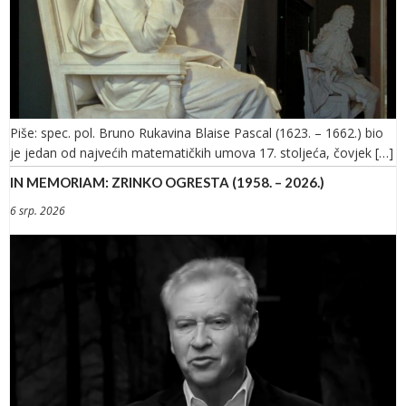
Piše: spec. pol. Bruno Rukavina Blaise Pascal (1623. – 1662.) bio
je jedan od najvećih matematičkih umova 17. stoljeća, čovjek […]
IN MEMORIAM: ZRINKO OGRESTA (1958. – 2026.)
6 srp. 2026