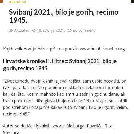
Aktualno
Svibanj 2021., bilo je gorih, recimo
1945.
Aktualno
18. svibnja 2021.
no comment
Književnik Hrvoje Hitrec piše na portalu www.hrvatskonebo.org:
Hrvatske kronike H. Hitrec: Svibanj 2021., bilo je
gorih, recimo 1945.
“Ž
ivot između dvaju kišnih izljeva, rajčicu sam uspio posaditi, pa
čak i paradajz i nešto pomidora u skladu sa zlatnom formulom
kaj, ča, što. Kosim mahnito kao smrt u zadnjih godinu dana, ali
trava preko noći diže glavu i hajdmo iz početka. Vrapci se skutrili
pod strehom i pitaju me kakav je to svibanj. Bilo je i gorih, velim,
recimo 1945.”
Autor se dotiče i lokalnih izbora, Bleiburga, Pavelića, Tita i
Stepinca.