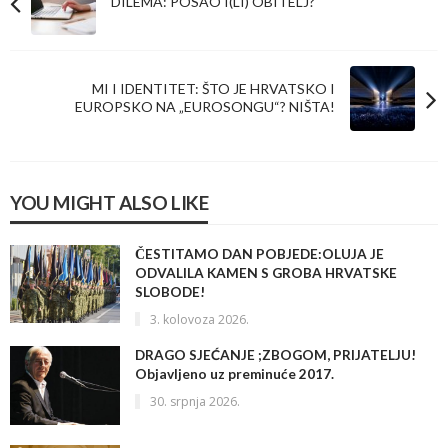
DILEMA: POSAO I(LI) OBITELJ?
MI I IDENTITET: ŠTO JE HRVATSKO I
EUROPSKO NA „EUROSONGU“? NIŠTA!
YOU MIGHT ALSO LIKE
ČESTITAMO DAN POBJEDE:OLUJA JE
ODVALILA KAMEN S GROBA HRVATSKE
SLOBODE!
3. kolovoza 2026.
DRAGO SJEĆANJE ;ZBOGOM, PRIJATELJU!
Objavljeno uz preminuće 2017.
30. srpnja 2026.