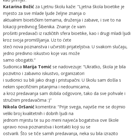
Katarina Božić
za Ljetnu školu kaže: “Ljetna škola bioetike je
mjesto za sve mlade ljude željne znanja o
aktualnim bioetičkim temama, druženja i zabave, i sve to na
lokaciji predivnog Šibenika. Znanje će vam
proširiti predavači iz različitih sfera bioetike, kao i drugi mladi ljudi
kroz svoja promišljanja. Uz to ćete
steći nova poznanstva i učvrstiti prijateljstva. U svakom slučaju,
jedno predivno iskustvo koje vas može
samo obogatiti.”
Sudionica
Marija Tomić
se nadovezuje: “Ukratko, škola je bila
pozivitno i zabavno iskustvo, organizatori
i sudionici su bili jako dragi i pristupačni. U školu sam došla s
nekim specifičnim pitanjima i nedoumicama,
a kroz predavanja sam dobila odgovore, tako da sve pohvale i
stručnim predavačima :)”
Nikola Oršanić
komentira: “Prije svega, najviše me se dojmio
veliki broj kvalitetnih i dobrih ljudi na
jednom mjestu te su po meni najveća bogatstva ove škole
upravo nova poznanstva i kontakti koji su se
ostvarili. Što se tiče samih predavanja, neka su bila izrazito