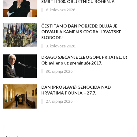
SMRTI I 100. OBLJETNICU ROĐENJA
6. kolovoza 2026.
ČESTITAMO DAN POBJEDE:OLUJA JE
ODVALILA KAMEN S GROBA HRVATSKE
SLOBODE!
3. kolovoza 2026.
DRAGO SJEĆANJE ;ZBOGOM, PRIJATELJU!
Objavljeno uz preminuće 2017.
30. srpnja 2026.
DAN (PROSLAVE) GENOCIDA NAD
HRVATIMA POUNJA – 27.7.
27. srpnja 2026.