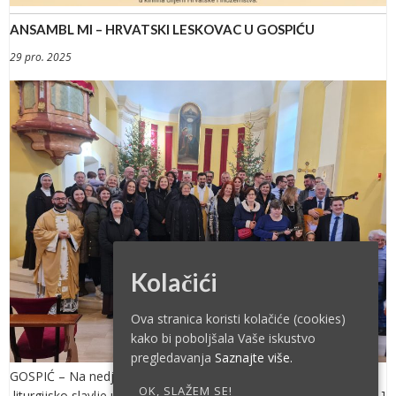
ANSAMBL MI – HRVATSKI LESKOVAC U GOSPIĆU
29 pro. 2025
Kolačići
Ova stranica koristi kolačiće (cookies)
kako bi poboljšala Vaše iskustvo
pregledavanja
Saznajte više.
GOSPIĆ – Na nedjelju Svete Obitelji , 28. prosinca 2025. –
OK, SLAŽEM SE!
liturgijsko slavlje u gospićkoj katedrali uveličao je Ansambl MI […]