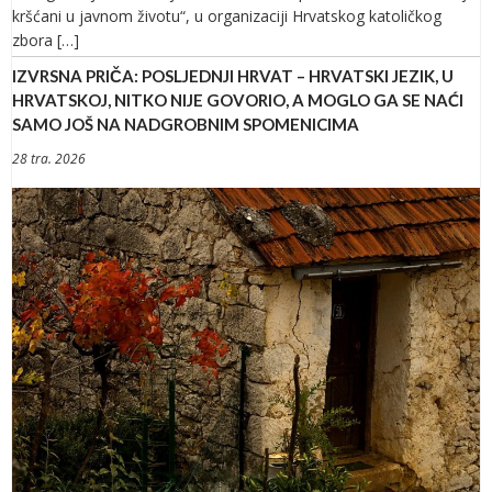
kršćani u javnom životu“, u organizaciji Hrvatskog katoličkog
zbora […]
IZVRSNA PRIČA: POSLJEDNJI HRVAT – HRVATSKI JEZIK, U
HRVATSKOJ, NITKO NIJE GOVORIO, A MOGLO GA SE NAĆI
SAMO JOŠ NA NADGROBNIM SPOMENICIMA
28 tra. 2026