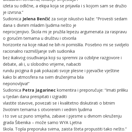
izleta su odlične, a ekipa koja se prijavila i s kojom sam se družio
je izvrsna.”
Sudionica
Jelena Benčić
za svoje iskustvo kaže: “Provesti sedam
dana s divnim mladim ljudima nešto je
neprocjenjivo. Škola mi je pružila lepezu argumenata za raspravu
o gorućim temama u društvu i otvorila
horizonte na koje nikad ne bih ni pomislila. Posebno mi se svidjelo
racionalno razmišljanje svih sudionika
bez ikakvog osuđivanja koji su spremni za ozbiljne razgovore i
debate, ali i, u slobodno vrijeme, nabaciti
rundu picigina ili pak pokazati svoje plesne i pjevačke vještine
kako bi atmosfera na svim druženjima bila
neponovljiva!”
Sudionica
Petra Jagarinec
komentira i preporučuje: “Imati priliku
u tjedan dana preispitati i izgraditi
vlastite stavove, povezati se i kvalitetno diskutirati o bitnim
životnim temama s otvorenim i vedrim ljudima
i to sve uz puno smijeha, zabave i pjesme u divnom okruženju
grada Šibenika – može samo WYA Ljetna
škola. Topla preporuka svima, zaista šteta propustiti tako nešto.”