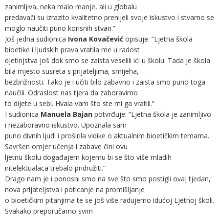
zanimljiva, neka malo manje, ali u globalu
predavači su izrazito kvalitetno prenijeli svoje iskustvo i stvarno se
moglo naučiti puno korisnih stvari.”
Još jedna sudionica
Ivona Kovačević
opisuje: “Ljetna škola
bioetike i ljudskih prava vratila me u radost
djetinjstva još dok smo se zaista veselili ići u školu. Tada je škola
bila mjesto susreta s prijateljima, smijeha,
bezbrižnosti. Tako je i učiti bilo zabavno i zaista smo puno toga
naučili. Odraslost nas tjera da zaboravimo
to dijete u sebi. Hvala vam što ste mi ga vratili.”
I sudionica
Manuela Bajan
potvrđuje: “Ljetna škola je zanimljivo
i nezaboravno iskustvo. Upoznala sam
puno divnih ljudi i proširila vidike o aktualnim bioetičkim temama.
Savršen omjer učenja i zabave čini ovu
ljetnu školu događajem kojemu bi se što više mladih
intelektualaca trebalo pridružiti.”
Drago nam je i ponosni smo na sve što smo postigli ovaj tjedan,
nova prijateljstva i poticanje na promišljanje
o bioetičkim pitanjima te se još više radujemo idućoj Ljetnoj školi.
Svakako preporučamo svim