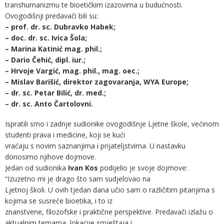
transhumanizmu te bioetičkim izazovima u budućnosti.
Ovogodišnji predavači bili su:
– prof. dr. sc. Dubravko Habek;
– doc. dr. sc. Ivica Šola;
– Marina Katinić mag. phil.;
– Dario Čehić, dipl. iur.;
– Hrvoje Vargić, mag. phil., mag. oec.;
– Mislav Barišić, direktor zagovaranja, WYA Europe;
– dr. sc. Petar Bilić, dr. med.;
– dr. sc. Anto Čartolovni.
Ispratili smo i zadnje sudionike ovogodišnje Ljetne škole, većinom
studenti prava i medicine, koji se kući
vraćaju s novim saznanjima i prijateljstvima. U nastavku
donosimo njihove dojmove.
Jedan od sudionika
Ivan Kos
podijelio je svoje dojmove:
“Izuzetno mi je drago što sam sudjelovao na
Ljetnoj školi. U ovih tjedan dana učio sam o različitim pitanjima s
kojima se susreće bioetika, i to iz
znanstvene, filozofske i praktične perspektive. Predavači izlažu o
aktualnim temama, lokacije smještaja i