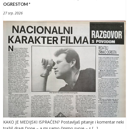
OGRESTOM *
27 srp. 2026
KAKO JE MEDIJSKI ISPRAĆEN? Postavljaš pitanje i komentar neki
tražiš dragi Done – a mi samo činimo svoje – s […]