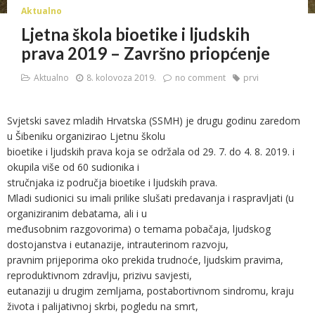
Aktualno
Ljetna škola bioetike i ljudskih
prava 2019 – Završno priopćenje
Aktualno
8. kolovoza 2019.
no comment
prvi
Svjetski savez mladih Hrvatska (SSMH) je drugu godinu zaredom
u Šibeniku organizirao Ljetnu školu
bioetike i ljudskih prava koja se održala od 29. 7. do 4. 8. 2019. i
okupila više od 60 sudionika i
stručnjaka iz područja bioetike i ljudskih prava.
Mladi sudionici su imali prilike slušati predavanja i raspravljati (u
organiziranim debatama, ali i u
međusobnim razgovorima) o temama pobačaja, ljudskog
dostojanstva i eutanazije, intrauterinom razvoju,
pravnim prijeporima oko prekida trudnoće, ljudskim pravima,
reproduktivnom zdravlju, prizivu savjesti,
eutanaziji u drugim zemljama, postabortivnom sindromu, kraju
života i palijativnoj skrbi, pogledu na smrt,