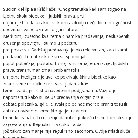
Sudionik
Filip Barišić
kaže: “Onog trenutka kad sam stigao na
Ljetnu školu bioetike i ljudskih prava, prvi
dojam je bio da u tako kratkom razdoblju neću biti u mogućnosti
upoznati sve polaznike i organizatore.
Međutim, izuzetno kvalitetna dinamika predavanja, neslužbenih
druženja opovrgnuli su moju početnu
pretpostavku. Sadržaj predavanja je bio relevantan, kao i sami
predavači. Tematike koje su se spominjale
poput pobačaja, postabortivnog sindroma, eutanazije, ljudskih
prava, transhumanizma i problematike
umjetne inteligencije uvelike pokrivaju širinu bioetike kao
znanstvene discipline te stvara jedan zdrav
temelj za daljnji rast u navedenim podgranama. Važno je
napomenuti kako su se uz predavanja organizirale
debate polaznika, gdje je svaki pojedinac morao braniti tezu ili
antitezu ovisno o tome što ga je u danom
trenutku zapalo. To ukazuje da mladi pokreću trend formalizacije
zagovaranja u Republici Hrvatskoj, a da
još takvo zanimanje nije regulirano zakonom. Ovdje mladi služe
kao primjer.”