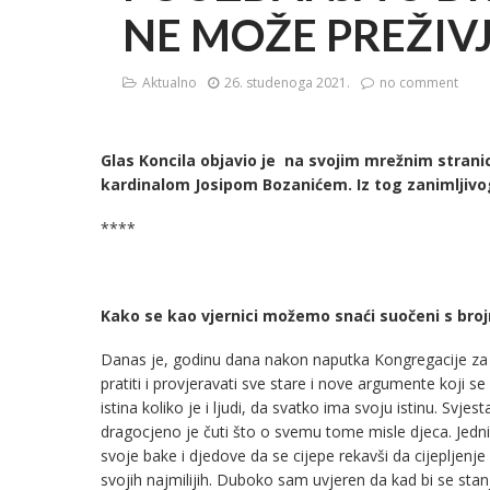
NE MOŽE PREŽIVJ
Aktualno
26. studenoga 2021.
no comment
Glas Koncila objavio je na svojim mrežnim stra
kardinalom Josipom Bozanićem. Iz tog zanimljiv
****
Kako se kao vjernici možemo snaći suočeni s br
Danas je, godinu dana nakon naputka Kongregacije za 
pratiti i provjeravati sve stare i nove argumente koji se
istina koliko je i ljudi, da svatko ima svoju istinu. Sv
dragocjeno je čuti što o svemu tome misle djeca. Jedni 
svoje bake i djedove da se cijepe rekavši da cijepljen
svojih najmilijih. Duboko sam uvjeren da kad bi se stan