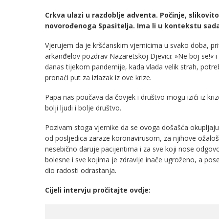
Crkva ulazi u razdoblje adventa. Počinje, slikovi
novorođenoga Spasitelja. Ima li u kontekstu sa
Vjerujem da je kršćanskim vjernicima u svako doba, pri
arkanđelov pozdrav Nazaretskoj Djevici: »Ne boj se!« i s
danas tijekom pandemije, kada vlada velik strah, potr
pronaći put za izlazak iz ove krize.
Papa nas poučava da čovjek i društvo mogu izići iz krize il
bolji ljudi i bolje društvo.
Pozivam stoga vjernike da se ovoga došašća okupljaj
od posljedica zaraze koronavirusom, za njihove ožaloš
nesebično daruje pacijentima i za sve koji nose odgovo
bolesne i sve kojima je zdravlje inače ugroženo, a po
dio radosti odrastanja.
Cijeli intervju pročitajte ovdje: