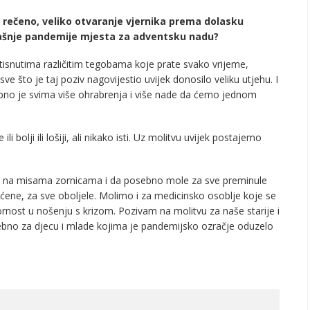
to rečeno, veliko otvaranje vjernika prema dolasku
dašnje pandemije mjesta za adventsku nadu?
tisnutima različitim tegobama koje prate svako vrijeme,
ve što je taj poziv nagovijestio uvijek donosilo veliku utjehu. I
ebno je svima više ohrabrenja i više nade da ćemo jednom
i bolji ili lošiji, ali nikako isti. Uz molitvu uvijek postajemo
u na misama zornicama i da posebno mole za sve preminule
ćene, za sve oboljele. Molimo i za medicinsko osoblje koje se
rnost u nošenju s krizom. Pozivam na molitvu za naše starije i
sebno za djecu i mlade kojima je pandemijsko ozračje oduzelo