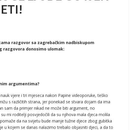
ETI!
nicama razgovor sa zagrebačkim nadbiskupom
og razgovora donosimo ulomak:
ojnim argumentima?
nauk vjere i tri mjeseca nakon Papine videoporuke, teško
 nižu s različitih strana, jer ponekad se stvara dojam da ima
jestan sam da primjer nikad ne može biti argument, no
su mi roditelji posvjedočili da su njihova mala djeca molila
je pomaže da na svijetu bude manje tužne djece zbog gubitka
je u kojem se danas nalazimo trebalo objasniti djeci, a da to