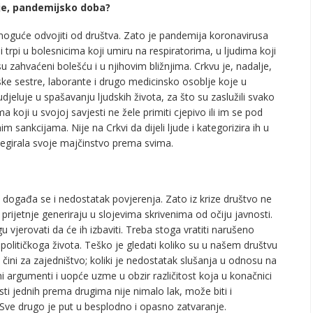
nje, pandemijsko doba?
emoguće odvojiti od društva. Zato je pandemija koronavirusa
 i trpi u bolesnicima koji umiru na respiratorima, u ljudima koji
su zahvaćeni bolešću i u njihovim bližnjima. Crkvu je, nadalje,
ske sestre, laborante i drugo medicinsko osoblje koje u
djeluje u spašavanju ljudskih života, za što su zaslužili svako
a koji u svojoj savjesti ne žele primiti cjepivo ili im se pod
m sankcijama. Nije na Crkvi da dijeli ljude i kategorizira ih u
 negirala svoje majčinstvo prema svima.
ti događa se i nedostatak povjerenja. Zato iz krize društvo ne
e prijetnje generiraju u slojevima skrivenima od očiju javnosti.
 vjerovati da će ih izbaviti. Treba stoga vratiti narušeno
olitičkoga života. Teško je gledati koliko su u našem društvu
čini za zajedništvo; koliki je nedostatak slušanja u odnosu na
i argumenti i uopće uzme u obzir različitost koja u konačnici
ti jednih prema drugima nije nimalo lak, može biti i
Sve drugo je put u besplodno i opasno zatvaranje.