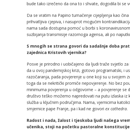
bude tako izrečeno da ona to i shvate, dogodila bi se 
Da se vratim na Papino tumačenje cijepljenja kao čina lj
prihvatljiva cjepiva, i nasuprot mogućim kontraindikaci
nama sada dostupna pomoć u borbi s koronavirusnom bol
suzbijanja transmisije razornoga agensa, ali po naputk
S mnogih se strana govori da sadašnje doba prati i
zajednica Kristovih vjernika?
Posve je prirodno i uobičajeno da ljudi traže svjetlo z
da u ovoj pandemijskoj krizi, gotovo programatski, i usre
razočaranja, pada povjerenje u one koji su u svojem zv
toga da se nekritički promiče nepovjerenje. No bez pou
minimuma povjerenja u odgovorne – a povjerenje se dug
društvo teško možemo napredovati na putu izlaska iz k
služba u ključnim područjima. Nama, vjernicima katolicim
smjernice pape Franje, pa i kad ne govori
ex cathedra
.
Radost i nada, žalost i tjeskoba ljudi našega vrem
učenika, stoji na početku pastoralne konstituci