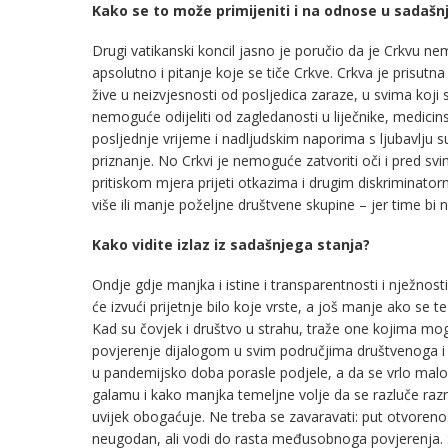
Kako se to može primijeniti i na odnose u sadaš
Drugi vatikanski koncil jasno je poručio da je Crkvu n
apsolutno i pitanje koje se tiče Crkve. Crkva je prisutna
žive u neizvjesnosti od posljedica zaraze, u svima koji 
nemoguće odijeliti od zagledanosti u liječnike, medicin
posljednje vrijeme i nadljudskim naporima s ljubavlju su
priznanje. No Crkvi je nemoguće zatvoriti oči i pred svim
pritiskom mjera prijeti otkazima i drugim diskriminatorni
više ili manje poželjne društvene skupine – jer time bi
Kako vidite izlaz iz sadašnjega stanja?
Ondje gdje manjka i istine i transparentnosti i nježnos
će izvući prijetnje bilo koje vrste, a još manje ako se t
Kad su čovjek i društvo u strahu, traže one kojima mogu
povjerenje dijalogom u svim područjima društvenoga i p
u pandemijsko doba porasle podjele, a da se vrlo malo 
galamu i kako manjka temeljne volje da se razluče razn
uvijek obogaćuje. Ne treba se zavaravati: put otvorenos
neugodan, ali vodi do rasta međusobnoga povjerenja. 