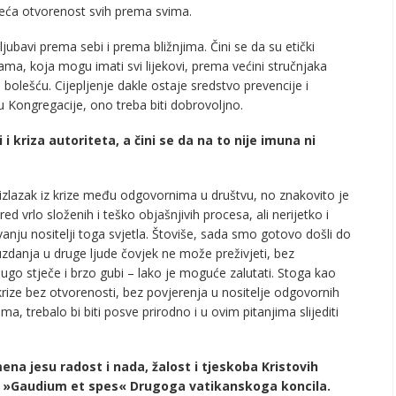
veća otvorenost svih prema svima.
ubavi prema sebi i prema bližnjima. Čini se da su etički
jama, koja mogu imati svi lijekovi, prema većini stručnjaka
ešću. Cijepljenje dakle ostaje sredstvo prevencije i
u Kongregacije, ono treba biti dobrovoljno.
 kriza autoriteta, a čini se da na to nije imuna ni
a izlazak iz krize među odgovornima u društvu, no znakovito je
d vrlo složenih i teško objašnjivih procesa, ali nerijetko i
anju nositelji toga svjetla. Štoviše, sada smo gotovo došli do
zdanja u druge ljude čovjek ne može preživjeti, bez
o stječe i brzo gubi – lako je moguće zalutati. Stoga kao
rize bez otvorenosti, bez povjerenja u nositelje odgovornih
a, trebalo bi biti posve prirodno i u ovim pitanjima slijediti
ena jesu radost i nada, žalost i tjeskoba Kristovih
je »Gaudium et spes« Drugoga vatikanskoga koncila.