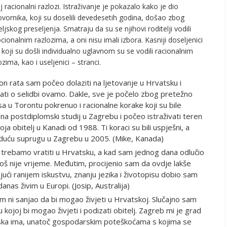
j racionalni razlozi. Istraživanje je pokazalo kako je dio
vornika, koji su doselili devedesetih godina, došao zbog
eljskog preseljenja. Smatraju da su se njihovi roditelji vodili
ionalnim razlozima, a oni nisu imali izbora. Kasniji doseljenici
i koji su došli individualno uglavnom su se vodili racionalnim
ozima, kao i useljenici – stranci.
n rata sam počeo dolaziti na ljetovanje u Hrvatsku i
ati o selidbi ovamo. Dakle, sve je počelo zbog pretežno
a u Torontu pokrenuo i racionalne korake koji su bile
na postdiplomski studij u Zagrebu i počeo istraživati teren
 obitelj u Kanadi od 1988. Ti koraci su bili uspješni, a
duću suprugu u Zagrebu u 2005. (Mike, Kanada)
 se trebamo vratiti u Hrvatsku, a kad sam jednog dana odlučio
 još nije vrijeme. Međutim, procijenio sam da ovdje lakše
ući ranijem iskustvu, znanju jezika i životopisu dobio sam
anas živim u Europi. (Josip, Australija)
m ni sanjao da bi mogao živjeti u Hrvatskoj. Slučajno sam
 kojoj bi mogao živjeti i podizati obitelj. Zagreb mi je grad
tska ima, unatoč gospodarskim poteškoćama s kojima se