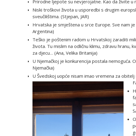
Prirodne ljepote su nevjerojatne. Kao da živite u 
Niski troškovi života u usporedbi s drugim europ
sveučilištima. (Stjepan, JAR)
Hrvatska je smještena u srce Europe. Sve nam je
Argentina)
Teško je poštenim radom u Hrvatskoj zaraditi milij
života. Tu mislim na odličnu klimu, zdravu hranu
za djecu… (Ana, Velika Britanija)
U Njemačkoj je konkurencija postala nemoguća. Ovd
Njemačka)
U Švedskoj uopće nisam imao vremena za obitelj i pr
F
H
f
s
S
O
p
g