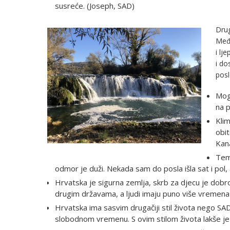
susreće. (Joseph, SAD)
Drug
Među
i lj
i do
posl
Mog
na p
Klim
obit
Kan
Temp
odmor je duži. Nekada sam do posla išla sat i pol
Hrvatska je sigurna zemlja, skrb za djecu je dobr
drugim državama, a ljudi imaju puno više vremena 
Hrvatska ima sasvim drugačiji stil života nego SAD
slobodnom vremenu. S ovim stilom života lakše je 