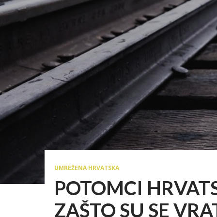
UMREŽENA HRVATSKA
POTOMCI HRVATSK
ZAŠTO SU SE VRA