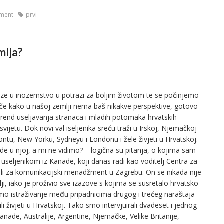
ment
prvi
mlja?
ze u inozemstvo u potrazi za boljim životom te se počinjemo
riče kako u našoj zemlji nema baš nikakve perspektive, gotovo
rend useljavanja stranaca i mladih potomaka hrvatskih
vijetu. Dok novi val iseljenika sreću traži u Irskoj, Njemačkoj
ontu, New Yorku, Sydneyu i Londonu i žele živjeti u Hrvatskoj.
ide u njoj, a mi ne vidimo? – logična su pitanja, o kojima sam
seljenikom iz Kanade, koji danas radi kao voditelj Centra za
i za komunikacijski menadžment u Zagrebu. On se nikada nije
ji, iako je proživio sve izazove s kojima se susretalo hrvatsko
imo istraživanje među pripadnicima drugog i trećeg naraštaja
li živjeti u Hrvatskoj. Tako smo intervjuirali dvadeset i jednog
anade, Australije, Argentine, Njemačke, Velike Britanije,