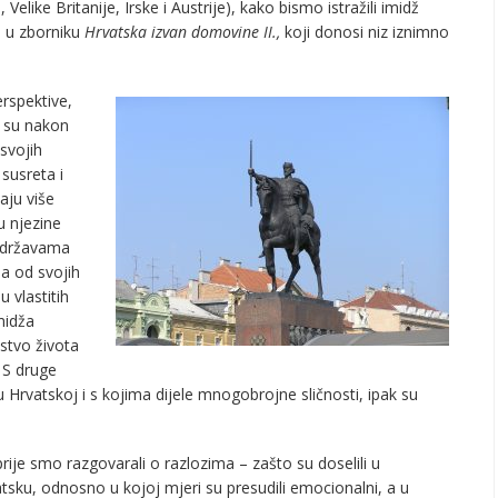
elike Britanije, Irske i Austrije), kako bismo istražili imidž
ni u zborniku
Hrvatska izvan domovine II.,
koji donosi niz iznimno
rspektive,
i su nakon
svojih
susreta i
aju više
u njezine
m državama
a od svojih
u vlastitih
midža
stvo života
. S druge
i u Hrvatskoj i s kojima dijele mnogobrojne sličnosti, ipak su
rije smo razgovarali o razlozima – zašto su doselili u
tsku, odnosno u kojoj mjeri su presudili emocionalni, a u