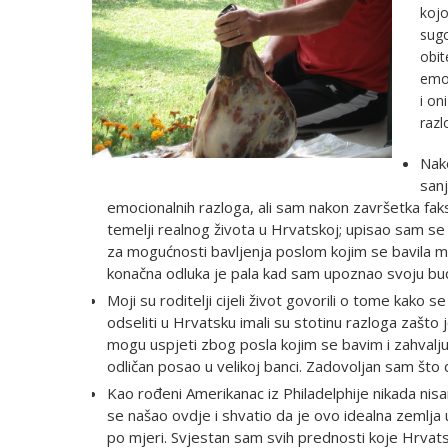
kojo
sugo
obit
emoc
i on
razl
Nako
sanj
emocionalnih razloga, ali sam nakon završetka faks
temelji realnog života u Hrvatskoj; upisao sam se 
za mogućnosti bavljenja poslom kojim se bavila moja
konačna odluka je pala kad sam upoznao svoju bu
Moji su roditelji cijeli život govorili o tome kako
odseliti u Hrvatsku imali su stotinu razloga zašto
mogu uspjeti zbog posla kojim se bavim i zahvaljuj
odličan posao u velikoj banci. Zadovoljan sam što d
Kao rođeni Amerikanac iz Philadelphije nikada nisa
se našao ovdje i shvatio da je ovo idealna zemlja u
po mjeri. Svjestan sam svih prednosti koje Hrva