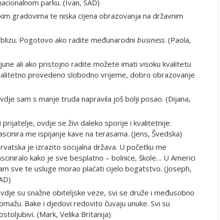
nacionalnom parku. (Ivan, SAD)
skim gradovima te niska cijena obrazovanja na državnim
 blizu. Pogotovo ako radite međunarodni
business
. (Paola,
une ali ako pristojno radite možete imati visoku kvalitetu
, kvalitetno provedeno slobodno vrijeme, dobro obrazovanje
je sam s manje truda napravila još bolji posao. (Dijana,
ijatelje, ovdje se živi daleko sporije i kvalitetnije.
ascinira me ispijanje kave na terasama. (Jens, Švedska)
rvatska je izrazito socijalna država. U početku me
asciniralo kako je sve besplatno – bolnice, škole… U Americi
am sve te usluge morao plaćati cijelo bogatstvo. (Joseph,
AD)
vdje su snažne obiteljske veze, svi se druže i međusobno
omažu. Bake i djedovi redovito čuvaju unuke. Svi su
ostoljubivi. (Mark, Velika Britanija)