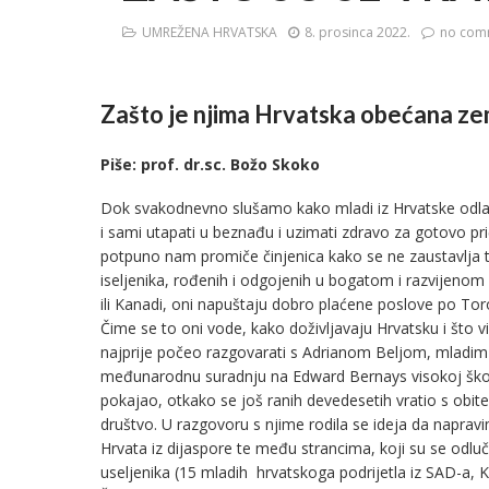
UMREŽENA HRVATSKA
8. prosinca 2022.
no com
Zašto je njima Hrvatska obećana ze
Piše: prof. dr.sc. Božo Skoko
Dok svakodnevno slušamo kako mladi iz Hrvatske odla
i sami utapati u beznađu i uzimati zdravo za gotovo p
potpuno nam promiče činjenica kako se ne zaustavlja t
iseljenika, rođenih i odgojenih u bogatom i razvijenom s
ili Kanadi, oni napuštaju dobro plaćene poslove po Tor
Čime se to oni vode, kako doživljavaju Hrvatsku i što v
najprije počeo razgovarati s Adrianom Beljom, mladim u
međunarodnu suradnju na Edward Bernays visokoj škol
pokajao, otkako se još ranih devedesetih vratio s obitel
društvo. U razgovoru s njime rodila se ideja da naprav
Hrvata iz dijaspore te među strancima, koji su se odluči
useljenika (15 mladih hrvatskoga podrijetla iz SAD-a, K