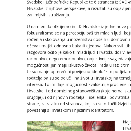
Švedske i Južnoafričke Republike te 6 stranaca iz SAD-a, V
Hrvatske iz njihove perspektive, a rezultati su objavlje
zanimljivih istraživanja.
U namjeri da otkrijemo imidž Hrvatske iz jedne nove pe
fokusirali smo se na percepciju baš tih mladih ljudi, koj
rođenja i školovanja u inozemstvu doselili u domovinu 
očeva i majki, odnosno baka ili djedova. Nakon svih tih 
razgovora očito je kako ti mladi ljudi Hrvatsku doživljav
racionalno, nego emocionalno, objektivnije sagledavaj
mogućnosti jer imaju iskustvo života i rada u različiti
te su manje opterećeni povijesno-ideološkim podjelam
roditelja pa su se odlučili na život u Hrvatskoj na temelj
interesa. To im daje mogućnost kvalitetnije procjene i
Hrvatske, i od domicilnog stanovništva (koje nema isku
drugdje), i od njihovih roditelja – iseljenika i povratnika
strane, za razliku od stranaca, koji su se odlučili živjet
povezaniji s Hrvatskom i njezinim identitetom.
Najp
Hrva