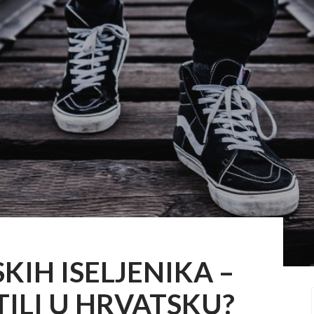
IH ISELJENIKA –
TILI U HRVATSKU?