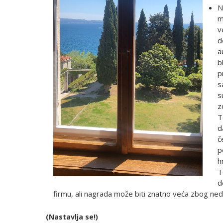
N
m
v
d
a
b
p
s
s
z
T
d
č
p
h
T
d
firmu, ali nagrada može biti znatno veća zbog ned
(Nastavlja se!)