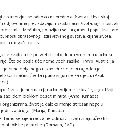
i dio intervjua se odnosio na prednosti života u Hrvatskoj.
 odgovorima prevladavaju hrvatski način života, sigurnost, ali
epote zemlje. Međutim, pojavljuju se i argumenti poput kvalitete
stupnosti obrazovnog i zdravstvenog sustava, cijene života,
ovnih mogućnosti i sl.
u se kvalitetnije posvetiti slobodnom vremenu u odnosu
rije. Što se posla tiče nema većih razlika. (Pavo, Australija)
a je puno bolja nego u Kanadi. Sve je prilagođenije
eljskom načinu života i puno sigurnije za djecu. (Paul,
ada)
o života je normalniji, radno vrijeme je kraće, a godišnji
, a sad idem biciklom deset minuta. (Anna, Kanada)
o organizirana, život je daleko manje stresan nego u
jedni za druge. (Marija, Kanada)
. Tamo se cijeni rad, a ne odmor. Hrvati znaju uživati u
imati bliske prijatelje. (Romana, SAD)