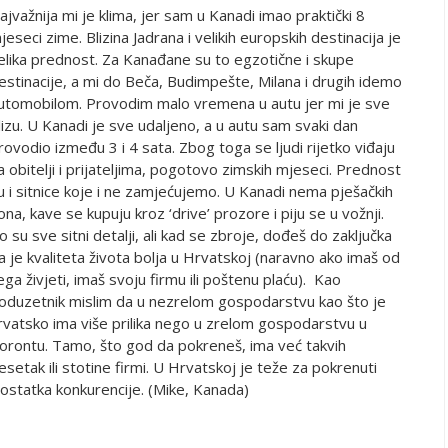
ajvažnija mi je klima, jer sam u Kanadi imao praktički 8
jeseci zime. Blizina Jadrana i velikih europskih destinacija je
elika prednost. Za Kanađane su to egzotične i skupe
estinacije, a mi do Beča, Budimpešte, Milana i drugih idemo
utomobilom. Provodim malo vremena u autu jer mi je sve
lizu. U Kanadi je sve udaljeno, a u autu sam svaki dan
rovodio između 3 i 4 sata. Zbog toga se ljudi rijetko viđaju
a obitelji i prijateljima, pogotovo zimskih mjeseci. Prednost
u i sitnice koje i ne zamjećujemo. U Kanadi nema pješačkih
ona, kave se kupuju kroz ‘drive’ prozore i piju se u vožnji.
o su sve sitni detalji, ali kad se zbroje, dođeš do zaključka
a je kvaliteta života bolja u Hrvatskoj (naravno ako imaš od
ega živjeti, imaš svoju firmu ili poštenu plaću). Kao
oduzetnik mislim da u nezrelom gospodarstvu kao što je
rvatsko ima više prilika nego u zrelom gospodarstvu u
orontu. Tamo, što god da pokreneš, ima već takvih
esetak ili stotine firmi. U Hrvatskoj je teže za pokrenuti
ostatka konkurencije. (Mike, Kanada)