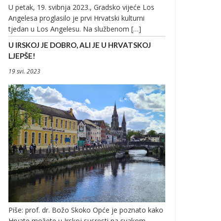
U petak, 19. svibnja 2023., Gradsko vijeće Los
Angelesa proglasilo je prvi Hrvatski kulturni
tjedan u Los Angelesu. Na službenom […]
U IRSKOJ JE DOBRO, ALI JE U HRVATSKOJ
LJEPŠE!
19 svi. 2023
Piše: prof. dr. Božo Skoko Opće je poznato kako
Hrvate možete u Irskoj susresti na svakom