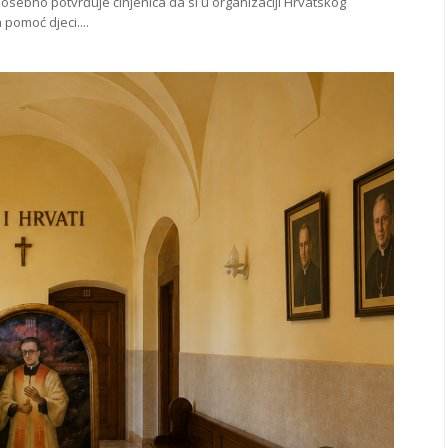
posebno potvrđuje činjenica da si u organizaciji Hrvatskog
pomoć djeci....