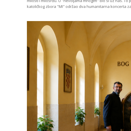
milosti i milosrđu. U "nevoljama mnogim" bio si uz nas. To 
katoličkog zbora "MI" održao dva humanitarna koncerta za 