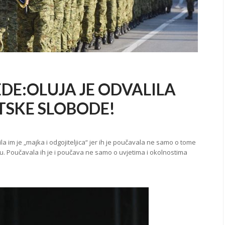
DE:OLUJA JE ODVALILA
TSKE SLOBODE!
 bila im je „majka i odgojiteljica“ jer ih je poučavala ne samo o tome
jesu. Poučavala ih je i poučava ne samo o uvjetima i okolnostima