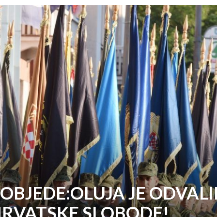
OBJEDE:OLUJA JE ODVALI
HRVATSKE SLOBODE!