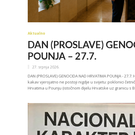
Aktualno
DAN (PROSLAVE) GEN
POUNJA – 27.7.
27. srpnja 2026.
DAN (PROSLAVE) GENOCIDA NAD HRVATIMA POUNJA - 27.7. Hrv
kakav vjerojatno ne postoji nigdje u svijetu: poklonici četnič
Hrvatima u Pounju (istočnom dijelu Hrvatske uz granicu s BiH