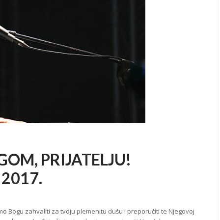
OM, PRIJATELJU!
 2017.
amo Bogu zahvaliti za tvoju plemenitu dušu i preporučiti te Njegovoj