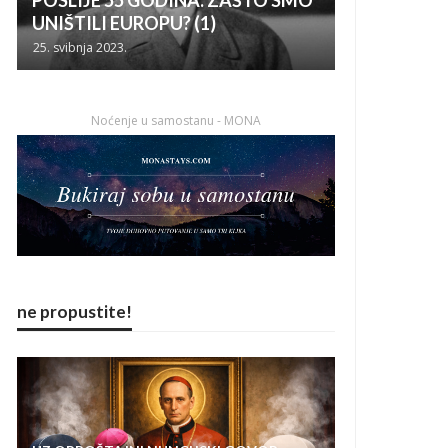
POSLIJE 55 GODINA: ZAŠTO SMO
UNIŠTILI EUROPU? (1)
25. svibnja 2023.
Noćenje u samostanu - MONA
ne propustite!