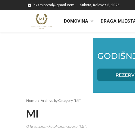
hkzmiportal@gmail.com
Subota, Kolovoz 8, 2026
DOMOVINA
DRAGA MJEST
Home
Archive by Category "MI"
MI
O hrvatskom katoličkom zboru “MI”.