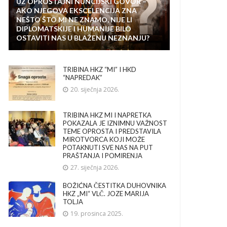
UZ OPROŠTAJNI NUNCIJSKI GOVOR –
AKO NJEGOVA EKSCELENCIJA ZNA
NEŠTO ŠTO MI NE ZNAMO, NIJE LI
DIPLOMATSKIJE I HUMANIJE BILO
OSTAVITI NAS U BLAŽENU NEZNANJU?
TRIBINA HKZ “MI” I HKD
“NAPREDAK”
20. siječnja 2026.
TRIBINA HKZ MI I NAPRETKA
POKAZALA JE IZNIMNU VAŽNOST
TEME OPROSTA I PREDSTAVILA
MIROTVORCA KOJI MOŽE
POTAKNUTI SVE NAS NA PUT
PRAŠTANJA I POMIRENJA
27. siječnja 2026.
BOŽIĆNA ČESTITKA DUHOVNIKA
HKZ „MI“ VLČ. JOZE MARIJA
TOLJA
19. prosinca 2025.