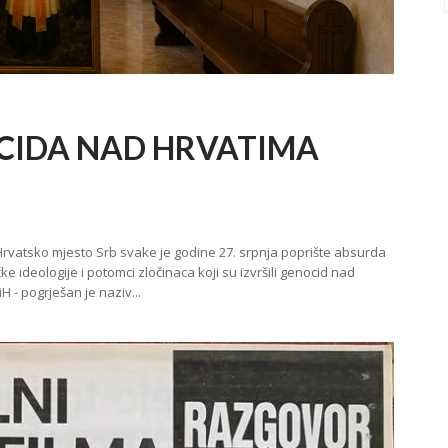
OCIDA NAD HRVATIMA
atsko mjesto Srb svake je godine 27. srpnja poprište absurda
ke ideologije i potomci zločinaca koji su izvršili genocid nad
 - pogrješan je naziv...