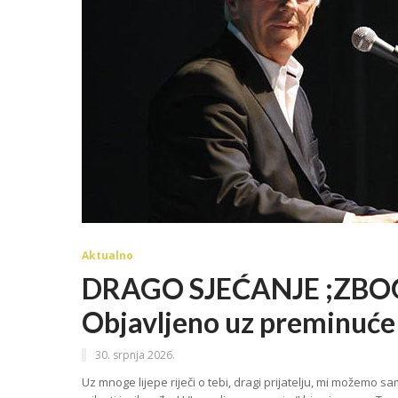
Aktualno
DRAGO SJEĆANJE ;ZBOG
Objavljeno uz preminuće
30. srpnja 2026.
Uz mnoge lijepe riječi o tebi, dragi prijatelju, mi možemo s