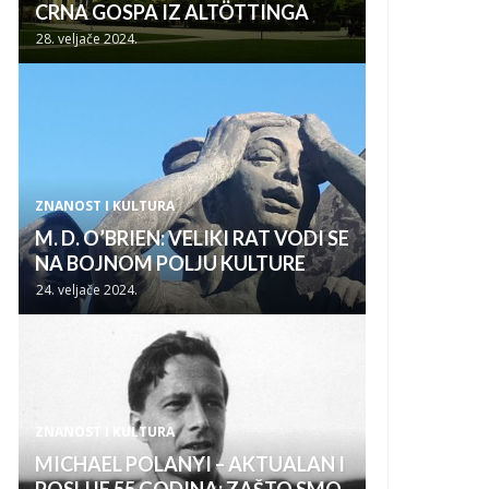
CRNA GOSPA IZ ALTÖTTINGA
28. veljače 2024.
ZNANOST I KULTURA
M. D. O’BRIEN: VELIKI RAT VODI SE
NA BOJNOM POLJU KULTURE
24. veljače 2024.
ZNANOST I KULTURA
MICHAEL POLANYI – AKTUALAN I