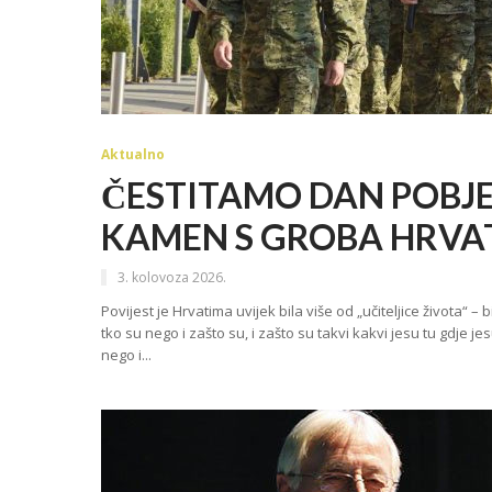
Aktualno
ČESTITAMO DAN POBJE
KAMEN S GROBA HRVA
3. kolovoza 2026.
Povijest je Hrvatima uvijek bila više od „učiteljice života“ –
tko su nego i zašto su, i zašto su takvi kakvi jesu tu gdje 
nego i...