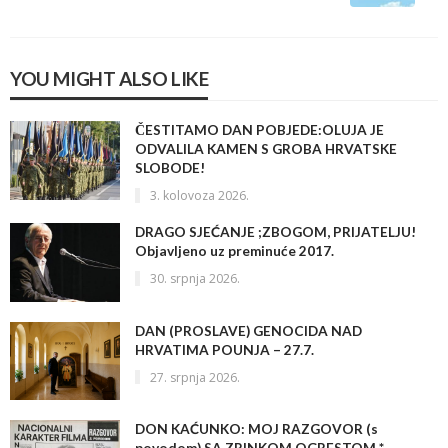
YOU MIGHT ALSO LIKE
ČESTITAMO DAN POBJEDE:OLUJA JE
ODVALILA KAMEN S GROBA HRVATSKE
SLOBODE!
3. kolovoza 2026.
DRAGO SJEĆANJE ;ZBOGOM, PRIJATELJU!
Objavljeno uz preminuće 2017.
30. srpnja 2026.
DAN (PROSLAVE) GENOCIDA NAD
HRVATIMA POUNJA – 27.7.
27. srpnja 2026.
DON KAĆUNKO: MOJ RAZGOVOR (s