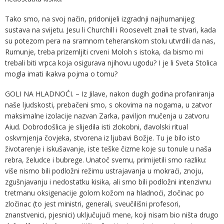
Tako smo, na svoj način, pridonijeli izgradnji najhumanijeg
sustava na svijetu. Jesu li Churchill i Roosevelt znali te stvari, kada
su potezom pera na sramnom teheranskom stolu utvrdili da nas,
Rumunje, treba prizemljiti crveni Moloh s istoka, da bismo mi
trebali biti vrpca koja osigurava njihovu ugodu? I je li Sveta Stolica
mogla imati ikakva pojma o tomu?
GOLI NA HLADNOĆI. – Iz Jilave, nakon dugih godina profaniranja
naše ljudskosti, prebačeni smo, s okovima na nogama, u zatvor
maksimalne izolacije nazvan Zarka, paviljon mučenja u zatvoru
Aiud. Dobrodošlica je slijedila isti zlokobni, đavolski ritual
oskvrnjenja čovjeka, stvorena iz ljubavi Božje. Tu je bilo isto
životarenje i iskušavanje, iste teške čizme koje su tonule u naša
rebra, želudce i bubrege. Unatoč svemu, primijetili smo razliku:
više nismo bili podložni režimu ustrajavanja u mokraći, znoju,
zgušnjavanju i nedostatku kisika, ali smo bili podložni intenzivnu
tretmanu oksigenacije golom kožom na hladnoći, zločinac po
zločinac (to jest ministri, generali, sveučilišni profesori,
znanstvenici, pjesnici) uključujući mene, koji nisam bio ništa drugo