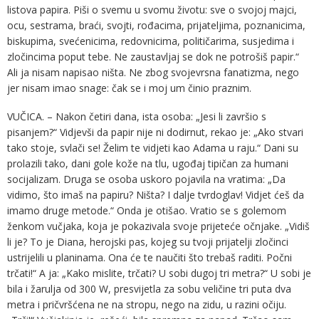
listova papira. Piši o svemu u svomu životu: sve o svojoj majci,
ocu, sestrama, braći, svojti, rođacima, prijateljima, poznanicima,
biskupima, svećenicima, redovnicima, političarima, susjedima i
zločincima poput tebe. Ne zaustavljaj se dok ne potrošiš papir.“
Ali ja nisam napisao ništa. Ne zbog svojevrsna fanatizma, nego
jer nisam imao snage: čak se i moj um činio praznim.
VUČICA. – Nakon četiri dana, ista osoba: „Jesi li završio s
pisanjem?“ Vidjevši da papir nije ni dodirnut, rekao je: „Ako stvari
tako stoje, svlači se! Želim te vidjeti kao Adama u raju.“ Dani su
prolazili tako, dani gole kože na tlu, ugođaj tipičan za humani
socijalizam. Druga se osoba uskoro pojavila na vratima: „Da
vidimo, što imaš na papiru? Ništa? I dalje tvrdoglav! Vidjet ćeš da
imamo druge metode.“ Onda je otišao. Vratio se s golemom
ženkom vučjaka, koja je pokazivala svoje prijeteće očnjake. „Vidiš
li je? To je Diana, herojski pas, kojeg su tvoji prijatelji zločinci
ustrijelili u planinama. Ona će te naučiti što trebaš raditi. Počni
trčati!“ A ja: „Kako mislite, trčati? U sobi dugoj tri metra?“ U sobi je
bila i žarulja od 300 W, presvijetla za sobu veličine tri puta dva
metra i pričvršćena ne na stropu, nego na zidu, u razini očiju.