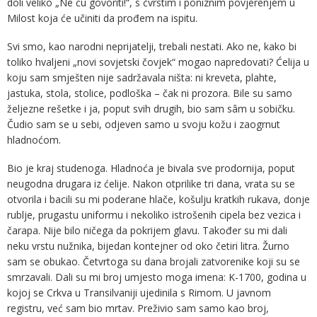
doli veliko „Ne ću govoriti!“, s čvrstim i poniznim povjerenjem u
Milost koja će učiniti da prođem na ispitu.
Svi smo, kao narodni neprijatelji, trebali nestati. Ako ne, kako bi
toliko hvaljeni „novi sovjetski čovjek“ mogao napredovati? Ćelija u
koju sam smješten nije sadržavala ništa: ni kreveta, plahte,
jastuka, stola, stolice, podloška – čak ni prozora. Bile su samo
željezne rešetke i ja, poput svih drugih, bio sam sâm u sobičku.
Čudio sam se u sebi, odjeven samo u svoju kožu i zaogrnut
hladnoćom.
Bio je kraj studenoga. Hladnoća je bivala sve prodornija, poput
neugodna drugara iz ćelije. Nakon otprilike tri dana, vrata su se
otvorila i bacili su mi poderane hlače, košulju kratkih rukava, donje
rublje, prugastu uniformu i nekoliko istrošenih cipela bez vezica i
čarapa. Nije bilo ničega da pokrijem glavu. Također su mi dali
neku vrstu nužnika, bijedan kontejner od oko četiri litra. Žurno
sam se obukao. Četvrtoga su dana brojali zatvorenike koji su se
smrzavali. Dali su mi broj umjesto moga imena: K-1700, godina u
kojoj se Crkva u Transilvaniji ujedinila s Rimom. U javnom
registru, već sam bio mrtav. Preživio sam samo kao broj,