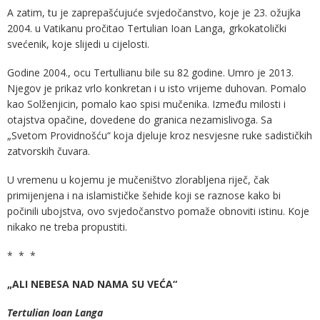
A zatim, tu je zaprepašćujuće svjedočanstvo, koje je 23. ožujka
2004. u Vatikanu pročitao Tertulian Ioan Langa, grkokatolički
svećenik, koje slijedi u cijelosti.
Godine 2004., ocu Tertullianu bile su 82 godine. Umro je 2013.
Njegov je prikaz vrlo konkretan i u isto vrijeme duhovan. Pomalo
kao Solženjicin, pomalo kao spisi mučenika. Između milosti i
otajstva opačine, dovedene do granica nezamislivoga. Sa
„Svetom Providnošću“ koja djeluje kroz nesvjesne ruke sadističkih
zatvorskih čuvara.
U vremenu u kojemu je mučeništvo zlorabljena riječ, čak
primijenjena i na islamističke šehide koji se raznose kako bi
počinili ubojstva, ovo svjedočanstvo pomaže obnoviti istinu. Koje
nikako ne treba propustiti.
* * *
„ALI NEBESA NAD NAMA SU VEĆA“
Tertulian Ioan Langa