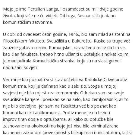
Moje je ime Tertulian Langa, i osamdeset su mi i dvije godine
života, koji više ne ću vidjeti. Od toga, šesnaest ih je dano
komunističkim zatvorima.
U dobi od dvadeset četiri godine, 1946., bio sam mlad asistent na
Filozofskom fakultetu Sveučilišta u Bukureštu. Ruske su trupe već
zauzele gotovo trećinu Rumunjske i naznačeno mi je da bih se,
kao član fakulteta, trebao hitno učlaniti u učiteljski sindikat kojim
je manipulirala Komunistička stranka, koju su na vlast gurnuli
naoružani Sovjeti.
Već mi je bio poznat čvrst stav učiteljstva Katoličke Crkve protiv
komunizma, koji je definiran kao u sebi zlo. Stoga u mojoj
savjesti nije bilo mjesta za kompromis. Odrekao sam se svoje
sveučilišne karijere i povukao se na selo, kao zemljoradnik, ali to
nije bilo dovoljno, jer sam na fakultetu već bio poznat kao
borbeni katolik i antikomunist. Protiv mene je na brzinu
improviziran dosje s optužbama, ali kako su optužbe bile
zasnovane na okolnostima koje još nisu bile kriminalizirane
kaznenim zakonom (povezanost s biskupima i nuncijaturom, laički