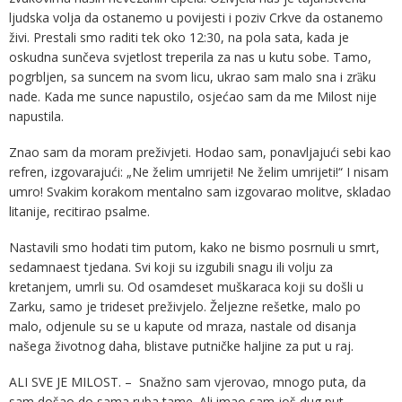
ljudska volja da ostanemo u povijesti i poziv Crkve da ostanemo
živi. Prestali smo raditi tek oko 12:30, na pola sata, kada je
oskudna sunčeva svjetlost treperila za nas u kutu sobe. Tamo,
pogrbljen, sa suncem na svom licu, ukrao sam malo sna i zrȁku
nade. Kada me sunce napustilo, osjećao sam da me Milost nije
napustila.
Znao sam da moram preživjeti. Hodao sam, ponavljajući sebi kao
refren, izgovarajući: „Ne želim umrijeti! Ne želim umrijeti!“ I nisam
umro! Svakim korakom mentalno sam izgovarao molitve, skladao
litanije, recitirao psalme.
Nastavili smo hodati tim putom, kako ne bismo posrnuli u smrt,
sedamnaest tjedana. Svi koji su izgubili snagu ili volju za
kretanjem, umrli su. Od osamdeset muškaraca koji su došli u
Zarku, samo je trideset preživjelo. Željezne rešetke, malo po
malo, odjenule su se u kapute od mraza, nastale od disanja
našega životnog daha, blistave putničke haljine za put u raj.
ALI SVE JE MILOST. – Snažno sam vjerovao, mnogo puta, da
sam došao do sama ruba tame. Ali imao sam još dug put.