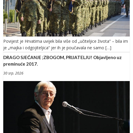
Povijest je Hrvatima uvijek bila više od „učiteljice života“ – bila im
je „majka i odgojiteljica“ jer ih je poučavala ne samo […]
DRAGO SJEĆANJE ;ZBOGOM, PRIJATELJU! Objavljeno uz
preminuće 2017.
30 srp. 2026