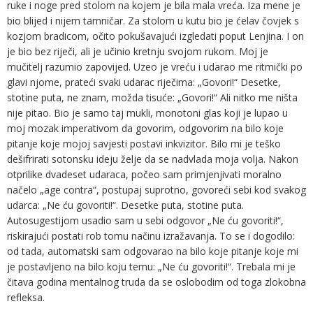
ruke i noge pred stolom na kojem je bila mala vreća. Iza mene je
bio blijed i nijem tamničar. Za stolom u kutu bio je ćelav čovjek s
kozjom bradicom, očito pokušavajući izgledati poput Lenjina. I on
je bio bez riječi, ali je učinio kretnju svojom rukom. Moj je
mučitelj razumio zapovijed. Uzeo je vreću i udarao me ritmički po
glavi njome, prateći svaki udarac riječima: „Govori!“ Desetke,
stotine puta, ne znam, možda tisuće: „Govori!“ Ali nitko me ništa
nije pitao. Bio je samo taj mukli, monotoni glas koji je lupao u
moj mozak imperativom da govorim, odgovorim na bilo koje
pitanje koje mojoj savjesti postavi inkvizitor. Bilo mi je teško
dešifrirati sotonsku ideju želje da se nadvlada moja volja. Nakon
otprilike dvadeset udaraca, počeo sam primjenjivati moralno
načelo „age contra“, postupaj suprotno, govoreći sebi kod svakog
udarca: „Ne ću govoriti!“. Desetke puta, stotine puta.
Autosugestijom usadio sam u sebi odgovor „Ne ću govoriti!“,
riskirajući postati rob tomu načinu izražavanja. To se i dogodilo:
od tada, automatski sam odgovarao na bilo koje pitanje koje mi
je postavljeno na bilo koju temu: „Ne ću govoriti!“. Trebala mi je
čitava godina mentalnog truda da se oslobodim od toga zlokobna
refleksa.