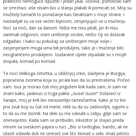
praktično nemoguće ispustiti i jedan jauk. Štoviše, psihološki sam
se smrznuo: više nisam bio u stanju plakati ili pomicati se. Moji su
mučitelji tumačili to ponašanje kao fanatizam s moje strane. I
nastavljali su sa sve većim bijesom, izmjenjujući se u mučenju.
Noć za noći, dan za danom. Ništa me nisu pitali, jer ih nisu
zanimali odgovori, osim uništenje osobe, nešto čiji se dolazak
odgađao. I kako su pokušaji za uništenjem moje volje i
zasjenjenjem moga uma bili produljeni, tako je i mučenje bilo
neograničeno produljeno. Izudarane cipele otpadale su s mojih
stopala, komad po komad.
Te noći Velikoga četvrtka, u obližnjoj crkvi, slavljena je liturgija,
popraćena zvonima koja su jecala kao da su prestrašena. Počeo
sam. Isus je morao čuti moj prigušeni krik kada sam, ni sam ne
znam kako, jauknuo iz toga pakla: „Isuse! Isuse!“ Dolazeći iz
čarape, moj je krik bio nerazumljiv tamničarima. Kako je to bio
prvi zvuk koji su čuli od mene, rekli su da su zadovoljni, sigurni u
to da su me slomili. Na deki su me odvukli u ćeliju, gdje sam se
onesvijestio. Kada sam se probudio, inkvizitor je stajao preda
mnom sa sveskom papira u ruci. „Bio si tvrdoglav, bando, ali ne
izlaziš odavde dok ne izneseš sve što skrivaš u sebi. Imaš petsto