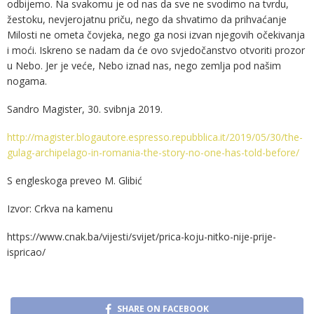
odbijemo. Na svakomu je od nas da sve ne svodimo na tvrdu,
žestoku, nevjerojatnu priču, nego da shvatimo da prihvaćanje
Milosti ne ometa čovjeka, nego ga nosi izvan njegovih očekivanja
i moći. Iskreno se nadam da će ovo svjedočanstvo otvoriti prozor
u Nebo. Jer je veće, Nebo iznad nas, nego zemlja pod našim
nogama.
Sandro Magister, 30. svibnja 2019.
http://magister.blogautore.espresso.repubblica.it/2019/05/30/the-
gulag-archipelago-in-romania-the-story-no-one-has-told-before/
S engleskoga preveo M. Glibić
Izvor: Crkva na kamenu
https://www.cnak.ba/vijesti/svijet/prica-koju-nitko-nije-prije-
ispricao/
SHARE ON FACEBOOK