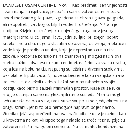
DVADESET OSAM CENTIMETARA. – Kao predmet lišen vrijednosti
i zanimanja za ispitivače, prebačen sam u zatvor osam metara
ispod močvarnog tla Jilave, izgrađena za obranu glavnoga grada,
ali neupotrebljiva zbog ozbiljnih vodenih oštećenja. Ništa nije
ondje preživjelo osim čovjeka, najvećega blaga povijesnog
materijalizma. U ćelijama Jilave, jadni su ljudi bili zbijeni poput
srdela – ne u ulju, nego u vlastitim sokovima, od znoja, mokraće i
vode koja je prodirala unutra, koja je neprestano curila niza
zidove. Prostor se koristio na najznanstveniji mogući način: dva
metra dužine i dvadeset osam centimetara širine za svaku osobu,
koja leži na boku na tlu. Najstariji su ležali na drvenim stolovima,
bez plahte ili pokrivača. Njihove su bedrene kosti i vanjska strana
koljena i listovi ležali uz drvo. Ležali smo na rubovima svojih
kostiju kako bismo zauzeli minimalan prostor. Naše su se ruke
mogle oslanjati samo na gležanj ili rame susjeda. Nismo mogli
izdržati više od pola sata; tada su se svi, po zapovijedi, okrenuli na
drugu stranu, jer bi to bilo nemoguće napraviti pojedinačno.
Gomila tijelâ raspoređenih na ovaj način bila je u dvije razine, kao
u krevetima na kat. Ali ispod toga nalazila se treća razina, gdje su
zatvorenici ležali na golom cementu. Na cementu, kondenzirana