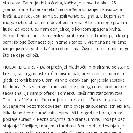
statistika. Zatim je došla čorba, kačica je zahvatila oko 125
grama: bila je to tanka tekućina izrađena kuhanjem kukuruzna
brašna. Za ručak su nam podijelili varivo od graha, u kojem sam
mogao izbrojati osam ili devet punih zrna. Bilo je mnogo praznih
ljuski. Za večeru su nam donijeli čaj s koricom spaljena kruha.
Nakon tjedan dana, zamijenili su grah kašom od mekinja, u kojoj
sam izbrojio četrnaest cijelih zrna žitarice. S vremena na vrijeme
izmjenjivali su grah s kašom od mekinja. Živjeli smo s manje nego
što se daje kokoši.
HODAJ ILI UMRI. – Da bi preživjeli hladnoću, morali smo se stalno
kretati, raditi gimnastiku. Čim bismo pali, premoreni od umora i
gladi, zaronili bismo u san, ali vrlo kratak san, jer je bila žestoka
hladnoća. Glas s druge strane zida me jednoga dana probudio iz
takva sna: „Ja sam profesor Tomescu, bivši ministar zdravstva.
Tko ste vi?“ Kada je čuo moje ime, rekao je: “Čuo sam za vas.
Slušajte me pozorno: dovedeni smo ovdje da budemo istrijebljeni.
Nikada ne ćemo surađivati ​​s njima. Ali tko god ne hoda, umire i
postaje suradnik. Recite drugima: tko stane, umire. Hodajte bez
stajanja!“ Paviljon, uronjen u turobnu tišinu smrti, odzvanjao je
zvukovima naših nevezanih cipela. Oživjela nas je tajanstvena