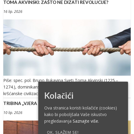
TOMA AKVINSKI: ZAŠTO NE DIZATI REVOLUCIJE?
16 lip. 2026
Piše: spec. pol. Bruno Rukavina Sveti Toma Akvinski (1225.–
1274.), dominikanski fratar i jedan od najutjecajnijih mislilaca
Kolačići
kršćanske civilizacije, oblikovao je […]
TRIBINA „VJERA I SPORT“
Ova stranica koristi kolačiće (cookies)
10 lip. 2026
kako bi poboljšala Vaše iskustvo
pregledavanja
Saznajte više.
OK, SLAŽEM SE!