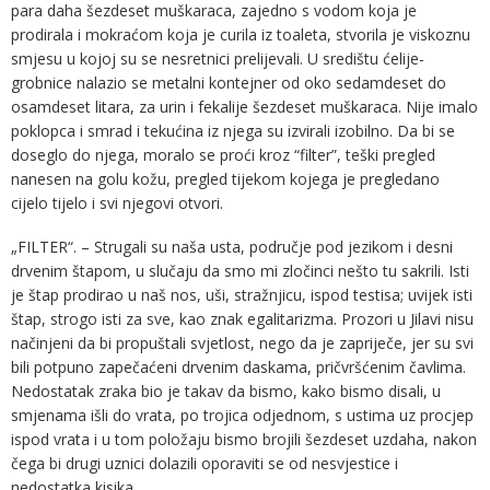
para daha šezdeset muškaraca, zajedno s vodom koja je
prodirala i mokraćom koja je curila iz toaleta, stvorila je viskoznu
smjesu u kojoj su se nesretnici prelijevali. U središtu ćelije-
grobnice nalazio se metalni kontejner od oko sedamdeset do
osamdeset litara, ​​za urin i fekalije šezdeset muškaraca. Nije imalo
poklopca i smrad i tekućina iz njega su izvirali izobilno. Da bi se
doseglo do njega, moralo se proći kroz “filter”, teški pregled
nanesen na golu kožu, pregled tijekom kojega je pregledano
cijelo tijelo i svi njegovi otvori.
„FILTER“. – Strugali su naša usta, područje pod jezikom i desni
drvenim štapom, u slučaju da smo mi zločinci nešto tu sakrili. Isti
je štap prodirao u naš nos, uši, stražnjicu, ispod testisa; uvijek isti
štap, strogo isti za sve, kao znak egalitarizma. Prozori u Jilavi nisu
načinjeni da bi propuštali svjetlost, nego da je zapriječe, jer su svi
bili potpuno zapečaćeni drvenim daskama, pričvršćenim čavlima.
Nedostatak zraka bio je takav da bismo, kako bismo disali, u
smjenama išli do vrata, po trojica odjednom, s ustima uz procjep
ispod vrata i u tom položaju bismo brojili šezdeset uzdaha, nakon
čega bi drugi uznici dolazili oporaviti se od nesvjestice i
nedostatka kisika.