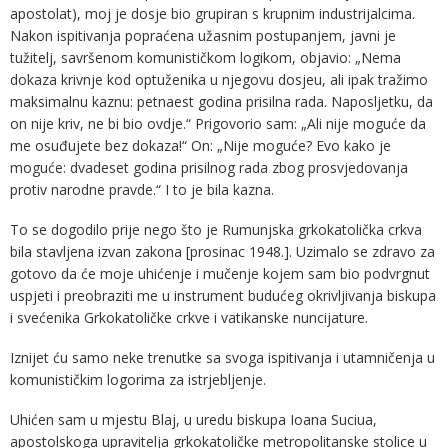
apostolat), moj je dosje bio grupiran s krupnim industrijalcima.
Nakon ispitivanja popraćena užasnim postupanjem, javni je
tužitelj, savršenom komunističkom logikom, objavio: „Nema
dokaza krivnje kod optuženika u njegovu dosjeu, ali ipak tražimo
maksimalnu kaznu: petnaest godina prisilna rada. Naposljetku, da
on nije kriv, ne bi bio ovdje.“ Prigovorio sam: „Ali nije moguće da
me osuđujete bez dokaza!“ On: „Nije moguće? Evo kako je
moguće: dvadeset godina prisilnog rada zbog prosvjedovanja
protiv narodne pravde.“ I to je bila kazna.
To se dogodilo prije nego što je Rumunjska grkokatolička crkva
bila stavljena izvan zakona [prosinac 1948.]. Uzimalo se zdravo za
gotovo da će moje uhićenje i mučenje kojem sam bio podvrgnut
uspjeti i preobraziti me u instrument budućeg okrivljivanja biskupa
i svećenika Grkokatoličke crkve i vatikanske nuncijature.
Iznijet ću samo neke trenutke sa svoga ispitivanja i utamničenja u
komunističkim logorima za istrjebljenje.
Uhićen sam u mjestu Blaj, u uredu biskupa Ioana Suciua,
apostolskoga upravitelja grkokatoličke metropolitanske stolice u