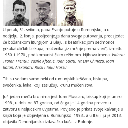
U petak, 31. svibnja, papa Franjo putuje u Rumunjsku, a u
nedjelju, 2. lipnja, posljednjega dana svoga putovanja, predsjedat
će božanskom liturgijom u Blaju, s beatifikacijom sedmorice
grkokatoličkih biskupa, mučenika „iz mržnje prema vjeri“, između
1950. i 1970., pod komunističkim režimom. Njihova imena:
Valeriu
Traian Frentiu, Vasile Aftenie, Ioan Suciu, Tit Livi Chinezu, Ioan
Balan, Alexandru Rusu i Iuliu Hossu
Tih su sedam samo neki od rumunjskih kršćana, biskupa,
svećenika, laika, koji zaslužuju krunu mučeništva.
Još jedan među brojnima jest Ioan Ploscaru, biskup koji je umro
1998., u dobi od 87 godina, od čega je 14 godina proveo u
zatvoru u neljudskim uvjetima. Povjerio je prikaz svoje kalvarije u
knjizi koja je objavljena u Rumunjskoj 1993., a u Italiji ju je 2013.
objavila Dehonijanska izdavačka kuća iz Bolonje.