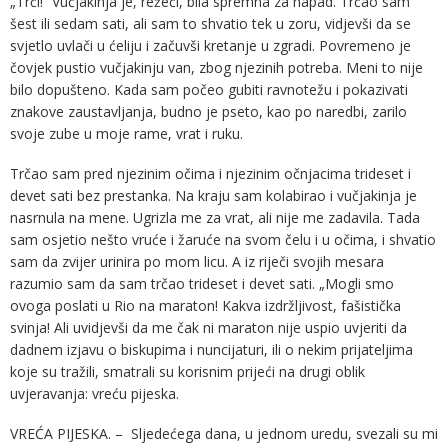
„Trči!“ Vučjakinja je, režeći, bila spremna za napad. Trčao sam
šest ili sedam sati, ali sam to shvatio tek u zoru, vidjevši da se
svjetlo uvlači u ćeliju i začuvši kretanje u zgradi. Povremeno je
čovjek pustio vučjakinju van, zbog njezinih potreba. Meni to nije
bilo dopušteno. Kada sam počeo gubiti ravnotežu i pokazivati
znakove zaustavljanja, budno je pseto, kao po naredbi, zarilo
svoje zube u moje rame, vrat i ruku.
Trčao sam pred njezinim očima i njezinim očnjacima trideset i
devet sati bez prestanka. Na kraju sam kolabirao i vučjakinja je
nasrnula na mene. Ugrizla me za vrat, ali nije me zadavila. Tada
sam osjetio nešto vruće i žaruće na svom čelu i u očima, i shvatio
sam da zvijer urinira po mom licu. A iz riječi svojih mesara
razumio sam da sam trčao trideset i devet sati. „Mogli smo
ovoga poslati u Rio na maraton! Kakva izdržljivost, fašistička
svinja! Ali uvidjevši da me čak ni maraton nije uspio uvjeriti da
dadnem izjavu o biskupima i nuncijaturi, ili o nekim prijateljima
koje su tražili, smatrali su korisnim prijeći na drugi oblik
uvjeravanja: vreću pijeska.
VREĆA PIJESKA. – Sljedećega dana, u jednom uredu, svezali su mi