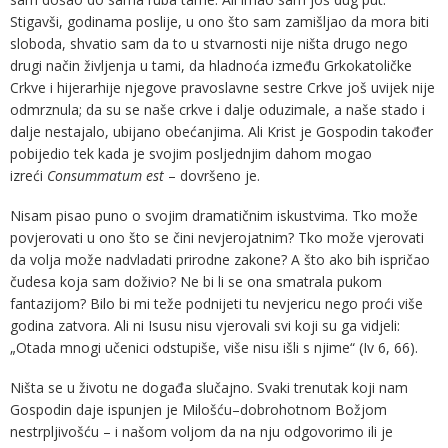
Stigavši, godinama poslije, u ono što sam zamišljao da mora biti
sloboda, shvatio sam da to u stvarnosti nije ništa drugo nego
drugi način življenja u tami, da hladnoća između Grkokatoličke
Crkve i hijerarhije njegove pravoslavne sestre Crkve još uvijek nije
odmrznula; da su se naše crkve i dalje oduzimale, a naše stado i
dalje nestajalo, ubijano obećanjima. Ali Krist je Gospodin također
pobijedio tek kada je svojim posljednjim dahom mogao
izreći
Consummatum est
– dovršeno je.
Nisam pisao puno o svojim dramatičnim iskustvima. Tko može
povjerovati u ono što se čini nevjerojatnim? Tko može vjerovati
da volja može nadvladati prirodne zakone? A što ako bih ispričao
čudesa koja sam doživio? Ne bi li se ona smatrala pukom
fantazijom? Bilo bi mi teže podnijeti tu nevjericu nego proći više
godina zatvora. Ali ni Isusu nisu vjerovali svi koji su ga vidjeli:
„Otada mnogi učenici odstupiše, više nisu išli s njime“ (Iv 6, 66).
Ništa se u životu ne događa slučajno. Svaki trenutak koji nam
Gospodin daje ispunjen je Milošću–dobrohotnom Božjom
nestrpljivošću – i našom voljom da na nju odgovorimo ili je