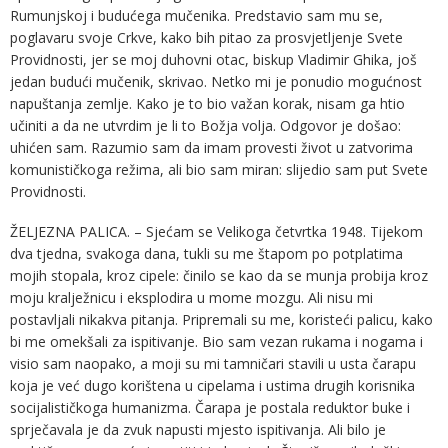
Rumunjskoj i budućega mučenika. Predstavio sam mu se,
poglavaru svoje Crkve, kako bih pitao za prosvjetljenje Svete
Providnosti, jer se moj duhovni otac, biskup Vladimir Ghika, još
jedan budući mučenik, skrivao. Netko mi je ponudio mogućnost
napuštanja zemlje. Kako je to bio važan korak, nisam ga htio
učiniti a da ne utvrdim je li to Božja volja. Odgovor je došao:
uhićen sam. Razumio sam da imam provesti život u zatvorima
komunističkoga režima, ali bio sam miran: slijedio sam put Svete
Providnosti.
ŽELJEZNA PALICA. – Sjećam se Velikoga četvrtka 1948. Tijekom
dva tjedna, svakoga dana, tukli su me štapom po potplatima
mojih stopala, kroz cipele: činilo se kao da se munja probija kroz
moju kralježnicu i eksplodira u mome mozgu. Ali nisu mi
postavljali nikakva pitanja. Pripremali su me, koristeći palicu, kako
bi me omekšali za ispitivanje. Bio sam vezan rukama i nogama i
visio sam naopako, a moji su mi tamničari stavili u usta čarapu
koja je već dugo korištena u cipelama i ustima drugih korisnika
socijalističkoga humanizma. Čarapa je postala reduktor buke i
sprječavala je da zvuk napusti mjesto ispitivanja. Ali bilo je