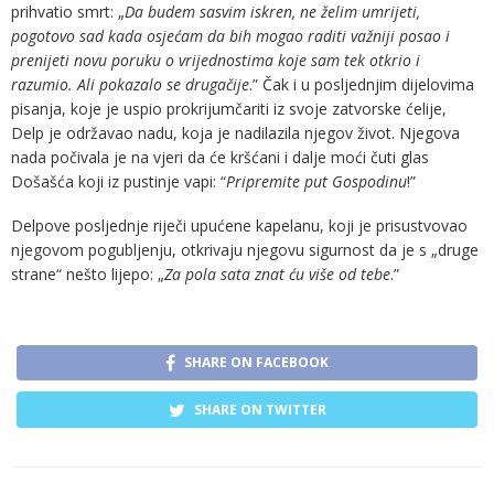
prihvatio smrt: „
Da budem sasvim iskren, ne želim umrijeti,
pogotovo sad kada osjećam da bih mogao raditi važniji posao i
prenijeti novu poruku o vrijednostima koje sam tek otkrio i
razumio. Ali pokazalo se drugačije
.” Čak i u posljednjim dijelovima
pisanja, koje je uspio prokrijumčariti iz svoje zatvorske ćelije,
Delp je održavao nadu, koja je nadilazila njegov život. Njegova
nada počivala je na vjeri da će kršćani i dalje moći čuti glas
Došašća koji iz pustinje vapi: “
Pripremite put Gospodinu
!”
Delpove posljednje riječi upućene kapelanu, koji je prisustvovao
njegovom pogubljenju, otkrivaju njegovu sigurnost da je s „druge
strane“ nešto lijepo: „
Za pola sata znat ću više od tebe
.”
SHARE ON FACEBOOK
SHARE ON TWITTER