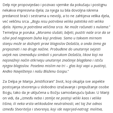
Delp nije propovijedao i pozivao vjernike da pokušaju i postignu
nekakva impresivna djela; za njega su bila dovoljna iskrena
predanost braći i sestrama u nevolji, a to ne zahtijeva velika djela,
već veličinu srca. „
Bogu nisu potrebna velika patetika niti velika
djela. Njemu je potrebna veličina srca. Ne može računati s nulama
.”
Temeljna je poruka: „
Moramo slušati, bdjeti, pustiti naše srce da se
oživi pod nagonom Duha koji prebiva. Samo u takvom mirnom
stanju može se doživjeti pravi blagoslov Došašća, a onda ćemo ga
prepoznati i na druge načine. Probuđene do unutarnje svijesti
uvijek nas iznenađuju simboli s porukom Došašća, likovi koji na
najsnažniji način otkrivaju unutarnje značenje blagdana i ističu
njegov blagoslov. Posebno mislim na tri – glas koji vapi u pustinji,
Anđeo Navještenja i našu Blaženu Gospu
.“
Za Delpa je Marija „kristificirani“ život, koji okuplja sve aspekte
postojanja stvorenja u slobodno izražavanje i prepuštanje osobe
Bogu, tako da je uključena u Božju samodarujuću ljubav. U Mariji
on vidi, da „
između neba i zemlje ne postoji veliki kaos i velika
tišina, ili neka vrsta velikodušne neutralnosti, već taj živi odnos
između Stvoritelja i stvorenja, koji ide naprijed-natrag: molitva,