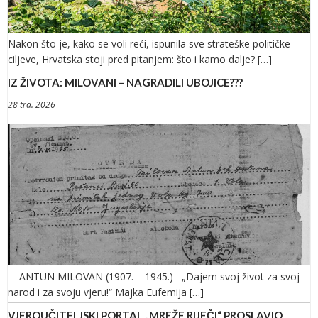
Nakon što je, kako se voli reći, ispunila sve strateške političke
ciljeve, Hrvatska stoji pred pitanjem: što i kamo dalje? […]
IZ ŽIVOTA: MILOVANI – NAGRADILI UBOJICE???
28 tra. 2026
ANTUN MILOVAN (1907. – 1945.) „Dajem svoj život za svoj
narod i za svoju vjeru!“ Majka Eufemija […]
VJEROUČITELJSKI PORTAL „MREŽE RIJEČI“ PROSLAVIO