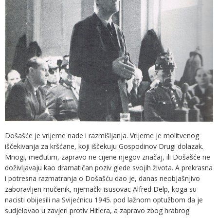
Došašće je vrijeme nade i razmišljanja. Vrijeme je molitvenog
iščekivanja za kršćane, koji iščekuju Gospodinov Drugi dolazak.
Mnogi, međutim, zapravo ne cijene njegov značaj, ili Došašće ne
doživljavaju kao dramatičan poziv glede svojih života. A prekrasna
i potresna razmatranja o Došašću dao je, danas neobjašnjivo
zaboravljen mučenik, njemački isusovac Alfred Delp, koga su
nacisti obijesili na Svijećnicu 1945. pod lažnom optužbom da je
sudjelovao u zavjeri protiv Hitlera, a zapravo zbog hrabrog