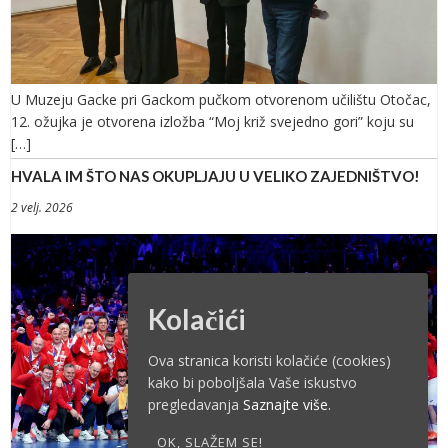
U Muzeju Gacke pri Gackom pučkom otvorenom učilištu Otočac,
12. ožujka je otvorena izložba “Moj križ svejedno gori” koju su
[…]
HVALA IM ŠTO NAS OKUPLJAJU U VELIKO ZAJEDNIŠTVO!
2 velj. 2026
Kolačići
Ova stranica koristi kolačiće (cookies)
kako bi poboljšala Vaše iskustvo
pregledavanja
Saznajte više.
OK, SLAŽEM SE!