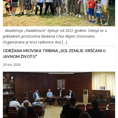
Akademija „Nadahnuće“ djeluje od 2021.godine. Odvija se u
prikladnim prostorima bliskima Crkvi diljem Domovine.
Organizirana je kroz radionice dva […]
ODRŽANA MIOVSKA TRIBINA „SOL ZEMLJE: KRŠĆANI U
JAVNOM ŽIVOTU“
29 tra. 2026