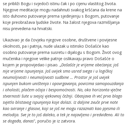
se približi Bogu i svjedoči istinu čak i po cijenu vlastitog života.
Njegove meditacije mogu nadahnuti svakog kršćana da krene na
isto duhovno putovanje prema sjedinjenju s Bogom, putovanje
koje preobražava ljudske živote. Na žalost njegova razmišljanja
nisu prevedena na hrvatski.
Ukazivao je da čovjeku njegove osobne, društvene i povijesne
okolnosti, pa i patnja, nude ulazak u istinsko Došašće kao
osobno putovanje prema susretu i dijalogu s Bogom. Život ovog
mučenika i njegove velike patnje oslikavaju pravo Došašće o
kojem je propovijedao i pisao. „
Došašće je vrijeme obećanja; još
nije vrijeme ispunjenja. Još uvijek smo usred svega i u logičkoj
neumoljivosti i neumoljivosti sudbine … Prostor je još uvijek
ispunjen bukom uništenja i opovrgavanja, povicima samopouzdanja
i oholosti, plačem očaja i bespomoćnosti. No, oko horizonta vječne
stvarnosti šute u svojoj vjekovnoj čežnji. Obasjava ih već prvo blago
svjetlo blistavog ispunjenja koje dolazi. Iz daljine zvuče prve note
kao sviranje i glasovi, koji se još ne mogu razaznati kao pjesma ili
melodija. Sve je to još daleko, a tek je najavljeno i predviđeno. Ali to
se događa, danas
”, poručio je iz zatvora.