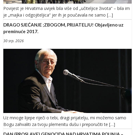
Povijest je Hrvatima uvijek bila više od „učiteljice života“ – bila im
je „majka i odgojiteljica“ jer ih je poučavala ne samo […]
DRAGO SJEĆANJE ;ZBOGOM, PRIJATELJU! Objavljeno uz
preminuće 2017.
30 srp. 2026
Uz mnoge lijepe riječi o tebi, dragi prijatelju, mi možemo samo
Bogu zahvaliti za tvoju plemenitu dušu i preporučiti te […]
DAN (PROSLAVE) GENOCIDA NAD HRVATIMA POUNJA –