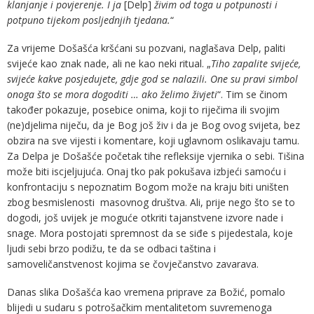
klanjanje i povjerenje. I ja
[Delp]
živim od toga u potpunosti i
potpuno tijekom posljednjih tjedana.
“
Za vrijeme Došašća kršćani su pozvani, naglašava Delp, paliti
svijeće kao znak nade, ali ne kao neki ritual. „
Tiho zapalite svijeće,
svijeće kakve posjedujete, gdje god se nalazili.
One su pravi simbol
onoga što se mora dogoditi … ako želimo živjeti
“. Tim se činom
također pokazuje, posebice onima, koji to riječima ili svojim
(ne)djelima niječu, da je Bog još živ i da je Bog ovog svijeta, bez
obzira na sve vijesti i komentare, koji uglavnom oslikavaju tamu.
Za Delpa je Došašće početak tihe refleksije vjernika o sebi. Tišina
može biti iscjeljujuća. Onaj tko pak pokušava izbjeći samoću i
konfrontaciju s nepoznatim Bogom može na kraju biti uništen
zbog besmislenosti masovnog društva. Ali, prije nego što se to
dogodi, još uvijek je moguće otkriti tajanstvene izvore nade i
snage. Mora postojati spremnost da se siđe s pijedestala, koje
ljudi sebi brzo podižu, te da se odbaci taština i
samoveličanstvenost kojima se čovječanstvo zavarava.
Danas slika Došašća kao vremena priprave za Božić, pomalo
blijedi u sudaru s potrošačkim mentalitetom suvremenoga