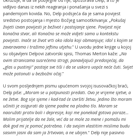
okružuje, ili da se pobjegne od nje, upozorava Delp, a to je
vidljivo danas iz nekih reagiranja i ponašanja u svezi s
pandemijom kovida. No, Delp podsjeća da je sama povijest
sredstvo postojanja i mjesto Božjeg samootkrivanja: „
Pokušaj
živjeti izvan povijesti je beživot i postojanje sjene. Povijest nije
konačna stvar, ali Konačno se može vidjeti samo u kontekstu
povijesti. Inače se život vrti oko idola koji obmanjuje; idol s kojim se
zavaravamo i tražimo jeftinu utjehu
.” U uvodu jedne knjige u kojoj
su objavljeni Delpovi zatvorski spisi, Thomas Merton kaže: „
Na
ovim stranicama susrećemo strogi, ponavljajući predosjećaj, da
„glas u pustinji“ postaje sve tiši i da se uskoro uopće neće čuti. Svijet
može potonuti u bezbožni očaj
.”
U svom posljednjem pismu upućenom svojoj isusovačkoj braći,
Delp piše: „
Moram se u potpunosti predati. Ovo je vrijeme sjetve, a
ne žetve. Bog sije sjeme i kad-tad će izvršiti žetvu. Jedino što moram
učiniti je osigurati da sjeme padne na plodno tlo. Moram se
naoružati protiv boli i depresije, koji me ponekad gotovo poraze…
Molim prijatelje da ne žale, već da se mole za mene i pomažu mi
dok god mi je pomoć potrebna. I da svojim vlastitim mislima budu
sasvim jasni da sam ja žrtvovan, a ne ubijen.
“ Delp nije pasivno