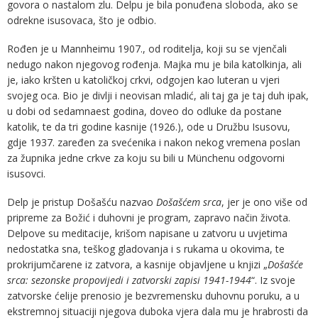
govora o nastalom zlu. Delpu je bila ponuđena sloboda, ako se
odrekne isusovaca, što je odbio.
Rođen je u Mannheimu 1907., od roditelja, koji su se vjenčali
nedugo nakon njegovog rođenja. Majka mu je bila katolkinja, ali
je, iako kršten u katoličkoj crkvi, odgojen kao luteran u vjeri
svojeg oca. Bio je divlji i neovisan mladić, ali taj ga je taj duh ipak,
u dobi od sedamnaest godina, doveo do odluke da postane
katolik, te da tri godine kasnije (1926.), ode u Družbu Isusovu,
gdje 1937. zaređen za svećenika i nakon nekog vremena poslan
za župnika jedne crkve za koju su bili u Münchenu odgovorni
isusovci.
Delp je pristup Došašću nazvao
Došašćem srca
, jer je ono više od
pripreme za Božić i duhovni je program, zapravo način života.
Delpove su meditacije, krišom napisane u zatvoru u uvjetima
nedostatka sna, teškog gladovanja i s rukama u okovima, te
prokrijumčarene iz zatvora, a kasnije objavljene u knjizi „
Došašće
srca: sezonske propovijedi i zatvorski zapisi 1941-1944
“. Iz svoje
zatvorske ćelije prenosio je bezvremensku duhovnu poruku, a u
ekstremnoj situaciji njegova duboka vjera dala mu je hrabrosti da