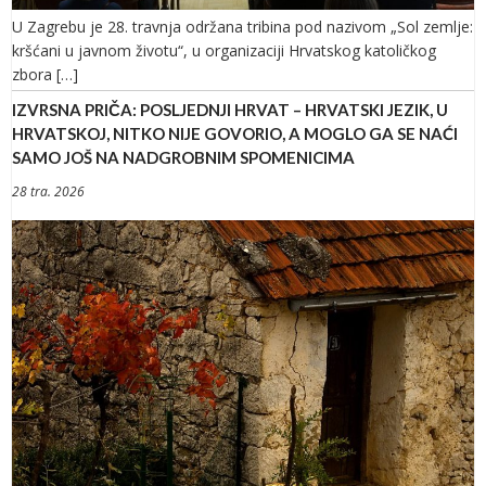
U Zagrebu je 28. travnja održana tribina pod nazivom „Sol zemlje:
kršćani u javnom životu“, u organizaciji Hrvatskog katoličkog
zbora […]
IZVRSNA PRIČA: POSLJEDNJI HRVAT – HRVATSKI JEZIK, U
HRVATSKOJ, NITKO NIJE GOVORIO, A MOGLO GA SE NAĆI
SAMO JOŠ NA NADGROBNIM SPOMENICIMA
28 tra. 2026