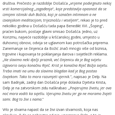
društva. Prečesto je razdoblje Došašća „
vrijeme podvrgnuto nekoj
vrsti komercijalnog „zagađenja
“,
koje predstavlja opasnost da se
izmijeni istinski duh Božića, koji je označen intimnom a ne
izvanjskom meditacijom, trijeznošću i veseljem
“, rekao je to pred
nekoliko godina u Došašću tada papa Benedikt XVI. „Šoping“,
praćen bukom, postaje glavni smisao Došašća. Jedno, uz
Korizmu, najveće razdoblje u kršćanskoj godini, umjesto u
duhovnoj obnovi, odvija se uglavnom kao potrošačka priprema.
Zanemaruje se činjenica da Božić znači mnogo više od biznisa,
trgovine i kupovanja te poklanjanja darova i svijetlećih reklama.
„
Ne slavimo neki dječji praznik, već činjenicu da je Bog svijetu
izgovorio svoju konačnu Riječ. Krist je konačna Riječ Božja svijetu
.
Treba imati na umu da slavimo blagdan kad je Bog postao
čovjekom
.
Tako to mora razumjeti vjernik.
”, napisao je Delp. Na
sam Badnjak, zadnji dan Došašća prije dolaska Djeteta Krista,
Delp je na zatvorskom zidu naškrabao: „
Povjerujmo životu, jer ova
noć mora voditi ka svjetlu. Vjerujmo životu jer ga ne moramo živjeti
sami. Bog to živi s nama
.”
Vrlo je stvarna napast da se živi izvan stvarnosti, koja nas