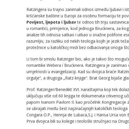
Ratzingera su trajno zanimali odnos između ljubavi i ist
kršćanske baštine u Europi za osobnu formaciju te povije
Povijest, ljepota i ljubav
te odnos tih triju sastavnic
u romantici, primjerice, kod jednoga Brucknera, za kog
analize tih odnosa satkao i utkao u snažne polifone ese
razumljiv, za razliku od nekih teologa kojih je jezik tež
protežnice u katoličkoj misli bez odbacivanja onoga št
U tom bi smislu Ratzinger bio, ako je takvo što moguće
romantike Webera i Brucknera. Ratzingera je zanimao odn
umjetnosti u evangelizaciji. Kad su dvojica braće Ratzi
orgulje“, a drugoga „Ratz-knjige“. Brat Georg bijaše gla
Prof. Ratzinger/Benedikt XVI. naraštajima koji tek dola
uključuju više od 60 knjiga te dokumenata crkvenog uči
papom Ivanom Pavlom II. kao pročelnik Kongregacije za
se ubrajati među šest najznačajnijih katoličkih teologa
Congara O.P., Henrija de Lubaca,S.J. i Hansa Ursa von 
Prva dvojica bili su kolege i teološki stručnjaci na Dr