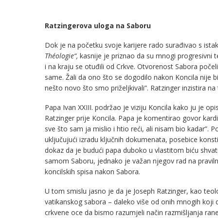
Ratzingerova uloga na Saboru
Dok je na početku svoje karijere rado surađivao s is
Théologie“,
kasnije je priznao da su mnogi progresivni te
i na kraju se otuđili od Crkve. Otvorenost Sabora počeli 
same. Žali da ono što se dogodilo nakon Koncila nije bi
nešto novo što smo priželjkivali”. Ratzinger inzistira 
Papa Ivan XXIII. podržao je viziju Koncila kako ju je op
Ratzinger prije Koncila. Papa je komentirao govor kardina
sve što sam ja mislio i htio reći, ali nisam bio kadar”. 
uključujući izradu ključnih dokumenata, posebice konst
dokaz da je budući papa duboko u vlastitom biću shvatio 
samom Saboru, jednako je važan njegov rad na pravil
koncilskih spisa nakon Sabora.
U tom smislu jasno je da je Joseph Ratzinger, kao teo
vatikanskog sabora – daleko više od onih mnogih koji d
crkvene oce da bismo razumjeli način razmišljanja rane C