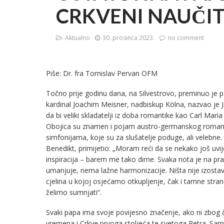
CRKVENI NAUČIT
Aktualno
30. prosinca 2023.
no comment
Piše: Dr. fra Tomislav Pervan OFM
Točno prije godinu dana, na Silvestrovo, preminuo je p
kardinal Joachim Meisner, nadbiskup Kölna, nazvao je J
da bi veliki skladatelji iz doba romantike kao Carl Mari
Obojica su znamen i pojam austro-germanskog romant
simfonijama, koje su za slušatelje poduge, ali velebne. 
Benedikt, primijetio: „Moram reći da se nekako još uv
inspiracija – barem me tako dirne. Svaka nota je na pr
umanjuje, nema lažne harmonizacije. Ništa nije izostavlj
cjelina u kojoj osjećamo otkupljenje, čak i tamne stra
želimo sumnjati“.
Svaki papa ima svoje povijesno značenje, ako ni zbog
vremena i Crkve prvoga stoljeća te svetoga Petra. Sama