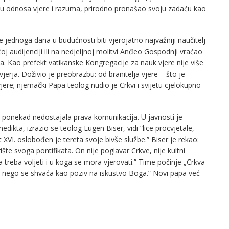
ju odnosa vjere i razuma, prirodno pronašao svoju zadaću kao
 jednoga dana u budućnosti biti vjerojatno najvažniji naučitelj
audijenciji ili na nedjeljnoj molitvi Anđeo Gospodnji vraćao
ja. Kao prefekt vatikanske Kongregacije za nauk vjere nije više
jerja. Doživio je preobrazbu: od branitelja vjere – što je
jere; njemački Papa teolog nudio je Crkvi i svijetu cjelokupno
e ponekad nedostajala prava komunikacija. U javnosti je
ikta, izrazio se teolog Eugen Biser, vidi “lice procvjetale,
VI. oslobođen je tereta svoje bivše službe.” Biser je rekao:
šte svoga pontifikata. On nije poglavar Crkve, nije kultni
treba voljeti i u koga se mora vjerovati.” Time počinje „Crkva
, nego se shvaća kao poziv na iskustvo Boga.” Novi papa već