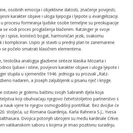
ine, osobnih emocija i objektivne datosti, značenje povijesti,
sni karakter objave i uloga lijepoga i ljepote u evangelizaciji.
a u procesu formiranja ljudske osobe temeljne su preokupacije
a se vodi proces proglašenja blaženim. Ratzinger je svoje
je i spise, koristeći bogat, harmoničan jezik, svakomu
ak i kompliciran. Uspio je staviti u prednji plan te zanemarene
o se počelo smatrati klasičnim elementima.
, teološka analogija glazbene sinteze klasika Mozarta i
os ljubavi i istine, povijesni karakter objave i uloga ljepote i
nger stupila u sjemenište 1946. jednoga su prozvali „Ratz-
zbeno nadaren, a Joseph zaljubljenik u pisanu riječ i knjige.
ze ostavio je golemu baštinu svojih Sabranih djela koja
teljstva koji obuhvaćaju njegovo četvrtstoljetno partnerstvo s
 nauk vjere te njegov osmogodišnji pontifikat. Bez dvojbe će
 20. stoljeća, uz Romana Guardinija, Karla Rahnera S.J., Yvesa
Balthasara. Dvojica potonjih ubrojeni su među kardinale Crkve.
ugom vatikanskom saboru s kojima je imao pozitivnu suradnju.