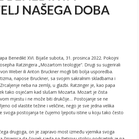
ELJ NAŠEGA DOBA
apa Benedikt XVI. Bijaše subota, 31. prosinca 2022. Pokojni
osepha Ratzingera „Mozartom teologije“. Drugi su sugerirali
a von Weber ili Anton Bruckner mogli biti bolja usporedba.
izma, napose Bruckner, sa svojim sakralnim skladbama i
Zrcaljenje neba na zemlji, u glazbi. Ratzinger je, kao papa
ijek tako osjećam kad slušam Mozarta. Mozart je čista
avom mjestu i ne može biti drukčije… Postojanje se ne
eno od vlastite težine i veličine, nego je sve jedna velika
ne svoga postojanja te čujemo ljepotu istine u koju tako često
 čega drugoga, on je zapravo most između vjernika svoga
 činjenica da čovjek sjeda na Petrovu stolicu podsjetnik je na