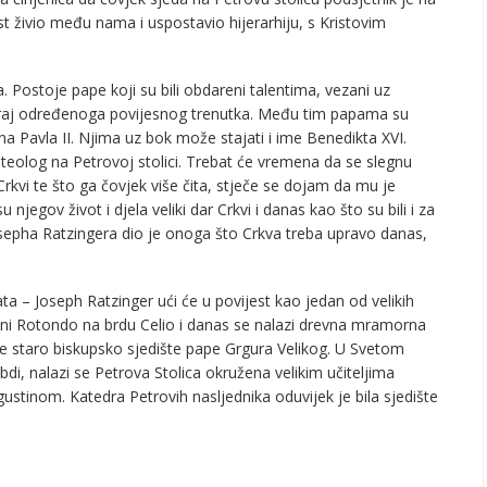
st živio među nama i uspostavio hijerarhiju, s Kristovim
ta. Postoje pape koji su bili obdareni talentima, vezani uz
nkraj određenoga povijesnog trenutka. Među tim papama su
ana Pavla II. Njima uz bok može stajati i ime Benedikta XVI.
eolog na Petrovoj stolici. Trebat će vremena da se slegnu
rkvi te što ga čovjek više čita, stječe se dojam da mu je
jegov život i djela veliki dar Crkvi i danas kao što su bili i za
osepha Ratzingera dio je onoga što Crkva treba upravo danas,
 – Joseph Ratzinger ući će u povijest kao jedan od velikih
nni Rotondo na brdu Celio i danas se nalazi drevna mramorna
 je staro biskupsko sjedište pape Grgura Velikog. U Svetom
bdi, nalazi se Petrova Stolica okružena velikim učiteljima
ustinom. Katedra Petrovih nasljednika oduvijek je bila sjedište