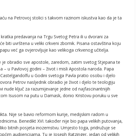
daću na Petrovoj stolici s takvom razinom iskustva kao da je ta
 kratka predavanja na Trgu Svetog Petra ili u dvorani za
 će biti uvrštena u veliki crkveni zbornik. Pisana ostavština koju
apu već ga ovjerovljuje kao velikoga crkvenog učitelja.
je je obradio sve apostole, zaredom, zatim svetog Stjepana te
 – u Pavlovoj godini – život i misli Apostola naroda. Papa
 Castelgandolfu u Godini svetoga Pavla pratio osobu i djelo
vora Petrov nasljednik obradio je život i djelo te teologiju
 nude ključ za razumijevanje jedne od najfascinantnijih
istom Isusom na putu u Damask, donio Kristovu poruku u sve
ikta. Nije se bavio reformom kurije, medijskim radom u
ednicima. Benedikt XVI. također nije bio papa velikih putovanja,
ko bitnih posjeta inozemstvu. Umjesto toga, pridružuje se
općim audijencijama. Tu je Joseph Ratzinger, jedan od velikih