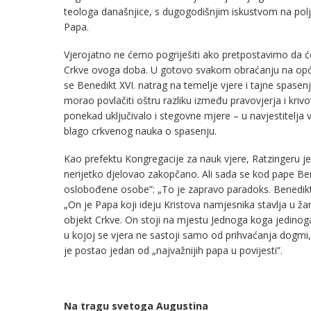
teologa današnjice, s dugogodišnjim iskustvom na pol
Papa.
Vjerojatno ne ćemo pogriješiti ako pretpostavimo da će
Crkve ovoga doba. U gotovo svakom obraćanju na općoj 
se Benedikt XVI. natrag na temelje vjere i tajne spasen
morao povlačiti oštru razliku između pravovjerja i krivov
ponekad uključivalo i stegovne mjere – u navjestitelja v
blago crkvenog nauka o spasenju.
Kao prefektu Kongregacije za nauk vjere, Ratzingeru j
nerijetko djelovao zakopčano. Ali sada se kod pape Bened
oslobođene osobe”: „To je zapravo paradoks. Benedikt X
„On je Papa koji ideju Kristova namjesnika stavlja u žari
objekt Crkve. On stoji na mjestu Jednoga koga jedinoga 
u kojoj se vjera ne sastoji samo od prihvaćanja dogmi
je postao jedan od „najvažnijih papa u povijesti”.
Na tragu svetoga Augustina