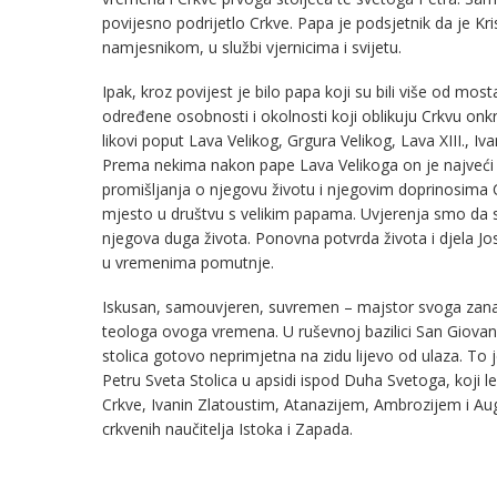
povijesno podrijetlo Crkve. Papa je podsjetnik da je Kri
namjesnikom, u službi vjernicima i svijetu.
Ipak, kroz povijest je bilo papa koji su bili više od mos
određene osobnosti i okolnosti koji oblikuju Crkvu o
likovi poput Lava Velikog, Grgura Velikog, Lava XIII., Iv
Prema nekima nakon pape Lava Velikoga on je najveći t
promišljanja o njegovu životu i njegovim doprinosima C
mjesto u društvu s velikim papama. Uvjerenja smo da su n
njegova duga života. Ponovna potvrda života i djela J
u vremenima pomutnje.
Iskusan, samouvjeren, suvremen – majstor svoga zanata
teologa ovoga vremena. U ruševnoj bazilici San Giova
stolica gotovo neprimjetna na zidu lijevo od ulaza. To
Petru Sveta Stolica u apsidi ispod Duha Svetoga, koji le
Crkve, Ivanin Zlatoustim, Atanazijem, Ambrozijem i Aug
crkvenih naučitelja Istoka i Zapada.