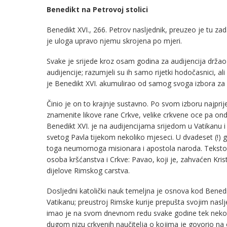
Benedikt na Petrovoj stolici
Benedikt XVI., 266. Petrov nasljednik, preuzeo je tu za
je uloga upravo njemu skrojena po mjeri.
Svake je srijede kroz osam godina za audijencija držao
audijencije; razumjeli su ih samo rijetki hodočasnici, ali
je Benedikt XVI. akumulirao od samog svoga izbora za p
Činio je on to krajnje sustavno. Po svom izboru najpri
znamenite likove rane Crkve, velike crkvene oce pa onda
Benedikt XVI. je na audijencijama srijedom u Vatikanu i
svetog Pavla tijekom nekoliko mjeseci. U dvadeset (!) go
toga neumornoga misionara i apostola naroda. Tekstovi
osoba kršćanstva i Crkve: Pavao, koji je, zahvaćen Kr
dijelove Rimskog carstva.
Dosljedni katolički nauk temeljna je osnova kod Bened
Vatikanu; preustroj Rimske kurije prepušta svojim naslj
imao je na svom dnevnom redu svake godine tek nekoli
dugom nizu crkvenih naučitelja o kojima je govorio na 