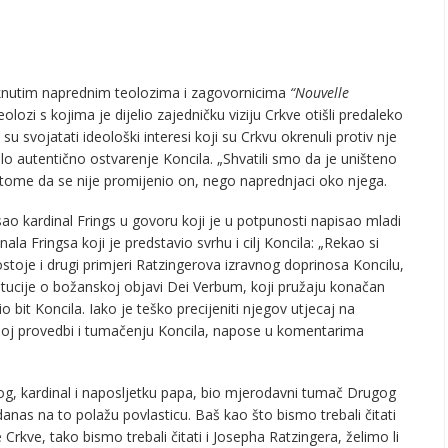
taknutim naprednim teolozima i zagovornicima
“Nouvelle
olozi s kojima je dijelio zajedničku viziju Crkve otišli predaleko
su svojatati ideološki interesi koji su Crkvu okrenuli protiv nje
lo autentično ostvarenje Koncila. „Shvatili smo da je uništeno
na tome da se nije promijenio on, nego naprednjaci oko njega.
isao kardinal Frings u govoru koji je u potpunosti napisao mladi
la Fringsa koji je predstavio svrhu i cilj Koncila: „Rekao si
Postoje i drugi primjeri Ratzingerova izravnog doprinosa Koncilu,
itucije o božanskoj objavi Dei Verbum, koji pružaju konačan
bit Koncila. Iako je teško precijeniti njegov utjecaj na
noj provedbi i tumačenju Koncila, napose u komentarima
log, kardinal i naposljetku papa, bio mjerodavni tumač Drugog
anas na to polažu povlasticu. Baš kao što bismo trebali čitati
rkve, tako bismo trebali čitati i Josepha Ratzingera, želimo li