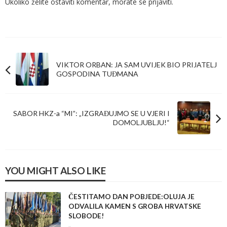
Ukoliko želite ostaviti komentar, morate se
prijaviti
.
VIKTOR ORBAN: JA SAM UVIJEK BIO PRIJATELJ
GOSPODINA TUĐMANA
SABOR HKZ-a “MI”: „IZGRAĐUJMO SE U VJERI I
DOMOLJUBLJU!“
YOU MIGHT ALSO LIKE
ČESTITAMO DAN POBJEDE:OLUJA JE
ODVALILA KAMEN S GROBA HRVATSKE
SLOBODE!