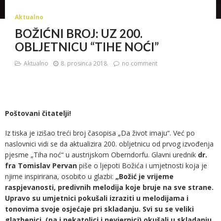
Aktualno
BOŽIĆNI BROJ: UZ 200.
OBLJETNICU “TIHE NOĆI”
Aktualno
8. prosinca 2018.
no comment
Poštovani čitatelji!
Iz tiska je izišao treći broj časopisa „Da život imaju“. Već po
naslovnici vidi se da aktualizira 200. obljetnicu od prvog izvođenja
pjesme „Tiha noć“ u austrijskom Oberndorfu. Glavni urednik
dr.
fra Tomislav Pervan
piše o ljepoti Božića i umjetnosti koja je
njime inspirirana, osobito u glazbi:
„Božić je vrijeme
raspjevanosti, predivnih melodija koje bruje na sve strane.
Upravo su umjetnici pokušali izraziti u melodijama i
tonovima svoje osjećaje pri skladanju. Svi su se veliki
glazbenici (pa i nekatolici i nevjernici) okušali u skladanju