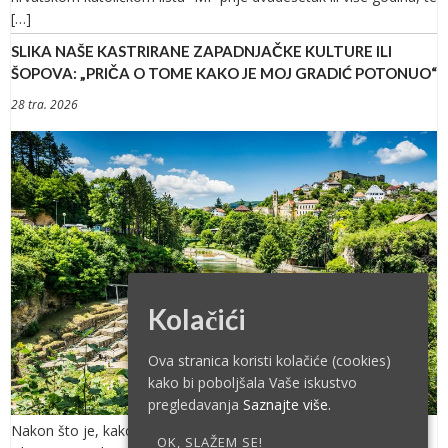
[…]
SLIKA NAŠE KASTRIRANE ZAPADNJAČKE KULTURE ILI
ŠOPOVA: „PRIČA O TOME KAKO JE MOJ GRADIĆ POTONUO“
28 tra. 2026
Kolačići
Ova stranica koristi kolačiće (cookies)
kako bi poboljšala Vaše iskustvo
pregledavanja
Saznajte više.
Nakon što je, kako se voli reći, ispunila sve strateške političke
OK, SLAŽEM SE!