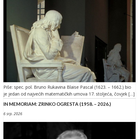
Piše: spec. pol. Bruno Rukavina Blaise Pascal (1623. – 1662.) bio
je jedan od najvećih matematičkih umova 17. stoljeća, čovjek […]
IN MEMORIAM: ZRINKO OGRESTA (1958. – 2026.)
6 srp. 2026