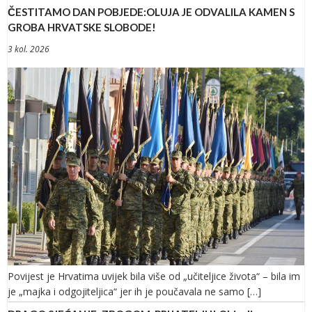
ČESTITAMO DAN POBJEDE:OLUJA JE ODVALILA KAMEN S
GROBA HRVATSKE SLOBODE!
3 kol. 2026
Povijest je Hrvatima uvijek bila više od „učiteljice života“ – bila im
je „majka i odgojiteljica“ jer ih je poučavala ne samo […]