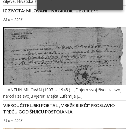
ciljeve, Hrvatska stoji pred pitanjem: što i kamo dalje? […]
IZ ŽIVOTA: MILOVANI – NAGRADILI UBOJICE???
28 tra. 2026
ANTUN MILOVAN (1907. – 1945.) „Dajem svoj život za svoj
narod i za svoju vjeru!“ Majka Eufemija […]
VJEROUČITELJSKI PORTAL „MREŽE RIJEČI“ PROSLAVIO
TREĆU GODIŠNJICU POSTOJANJA
13 tra. 2026