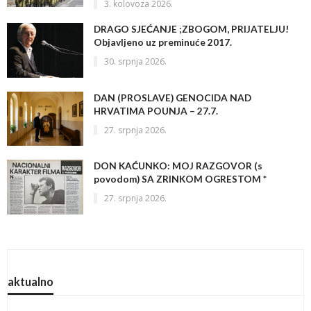
3. kolovoza 2026.
DRAGO SJEĆANJE ;ZBOGOM, PRIJATELJU!
Objavljeno uz preminuće 2017.
30. srpnja 2026.
DAN (PROSLAVE) GENOCIDA NAD
HRVATIMA POUNJA – 27.7.
27. srpnja 2026.
DON KAĆUNKO: MOJ RAZGOVOR (s
povodom) SA ZRINKOM OGRESTOM *
27. srpnja 2026.
aktualno