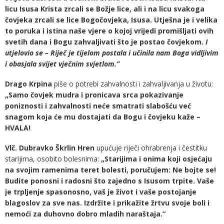
licu Isusa Krista zrcali se Božje lice, ali i na licu svakoga
čovjeka zrcali se lice Bogočovjeka, Isusa. Utješna je i velika
to poruka i istina naše vjere o kojoj vrijedi promišljati ovih
svetih dana i Bogu zahvaljivati što je postao čovjekom.
I
utjelovio se – Riječ je tijelom postala i učinila nam Boga vidljivim
i obasjala svijet vječnim svjetlom
.”
Drago Krpina
piše o potrebi zahvalnosti i zahvaljivanja u životu:
„Samo čovjek mudra i pronicava srca pokazivanje
poniznosti i zahvalnosti neće smatrati slabošću već
snagom koja će mu dostajati da Bogu i čovjeku kaže –
HVALA!
Vlč. Dubravko Škrlin Hren
upućuje riječi ohrabrenja i čestitku
starijima, osobito bolesnima:
„Starijima i onima koji osjećaju
na svojim ramenima teret bolesti, poručujem: Ne bojte se!
Budite ponosni i radosni što zajedno s Isusom trpite. Vaše
je trpljenje spasonosno, vaš je život i vaše postojanje
blagoslov za sve nas. Izdržite i prikažite žrtvu svoje boli i
nemoći za duhovno dobro mladih naraštaja.“