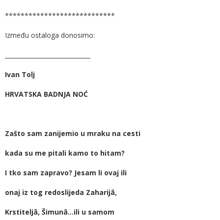
****************************
Između ostaloga donosimo:
_____________________________
Ivan Tolj
HRVATSKA BADNJA NOĆ
Zašto sam zanijemio u mraku na cesti
kada su me pitali kamo to hitam?
I tko sam zapravo? Jesam li ovaj ili
onaj iz tog redoslijeda Zaharijâ,
Krstiteljâ, Šimunâ…ili u samom