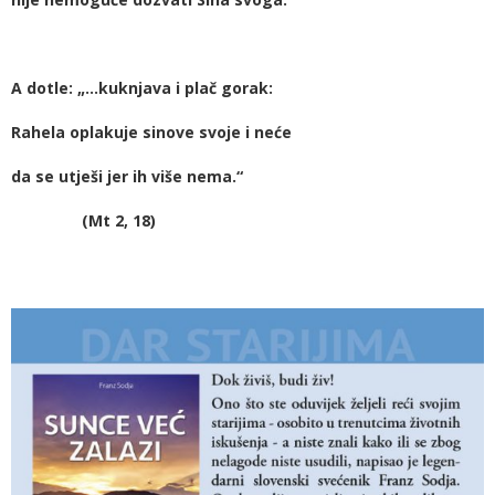
A dotle: „…kuknjava i plač gorak:
Rahela oplakuje sinove svoje i neće
da se utješi jer ih više nema.“
(Mt 2, 18)