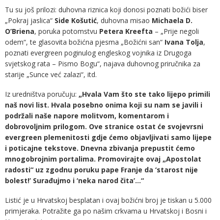
Tu su još prilozi: duhovna riznica koji donosi poznati božići biser
„Pokraj jaslica“
Side Košutić
, duhovna misao
Michaela D.
O’Briena
, poruka potomstvu
Petera Kreefta
– „Prije negoli
odem“, te glasovita božićna pjesma „Božićni san“
Ivana Tolja
,
poznati evergreen poginulog engleskog vojnika iz Drugoga
svjetskog rata – Pismo Bogu“, najava duhovnog priručnika za
starije „Sunce već zalazi“, itd.
Iz uredništva poručuju:
„Hvala Vam što ste tako lijepo primili
naš novi list. Hvala posebno onima koji su nam se javili i
podržali naše napore molitvom, komentarom i
dobrovoljnim prilogom. Ove stranice ostat će svojevrsni
evergreen plemenitosti gdje ćemo objavljivati samo lijepe
i poticajne tekstove. Dnevna zbivanja prepustit ćemo
mnogobrojnim portalima. Promovirajte ovaj „Apostolat
radosti“ uz zgodnu poruku pape Franje da ‘starost nije
bolest!’ Surađujmo i ‘neka narod čita’…“
Listić je u Hrvatskoj besplatan i ovaj božićni broj je tiskan u 5.000
primjeraka. Potražite ga po našim crkvama u Hrvatskoj i Bosni i