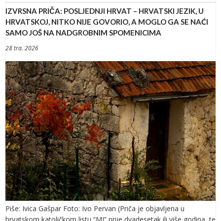
IZVRSNA PRIČA: POSLJEDNJI HRVAT – HRVATSKI JEZIK, U
HRVATSKOJ, NITKO NIJE GOVORIO, A MOGLO GA SE NAĆI
SAMO JOŠ NA NADGROBNIM SPOMENICIMA
28 tra. 2026
Piše: Ivica Gašpar Foto: Ivo Pervan (Priča je objavljena u
hrvatskom katoličkom listu “MI” prije dvadesetak ili više godina, te