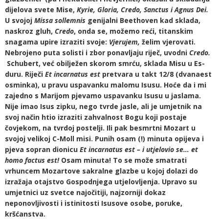
dijelova svete Mise,
Kyrie, Gloria, Credo, Sanctus i Agnus Dei.
U svojoj
Missa sollemnis
genijalni Beethoven kad sklada,
naskroz gluh,
Credo
, onda se, možemo reći, titanskim
snagama upire izraziti svoje:
Vjerujem,
želim vjerovati.
Nebrojeno puta solisti i zbor ponavljaju riječ, uvodni
Credo.
Schubert, već obilježen skorom smrću, sklada Misu u Es-
duru. Riječi
Et incarnatus est
pretvara u takt 12/8 (dvanaest
osminka), u pravu uspavanku malomu Isusu. Hoće da i mi
zajedno s Marijom pjevamo uspavanku Isusu u jaslama.
Nije imao Isus zipku, nego tvrde jasle, ali je umjetnik na
svoj način htio izraziti zahvalnost Bogu koji postaje
čovjekom, na tvrdoj postelji. Ili pak besmrtni Mozart u
svojoj velikoj C-Moll misi. Punih osam (!) minuta opijeva i
pjeva sopran dionicu
Et incarnatus est – i utjelovio se… et
homo factus est!
Osam minuta! To se može smatrati
vrhuncem Mozartove sakralne glazbe u kojoj dolazi do
izražaja otajstvo Gospodnjega utjelovljenja. Upravo su
umjetnici uz svetce najočitiji, najzorniji dokaz
neponovljivosti i istinitosti Isusove osobe, poruke,
kršćanstva.