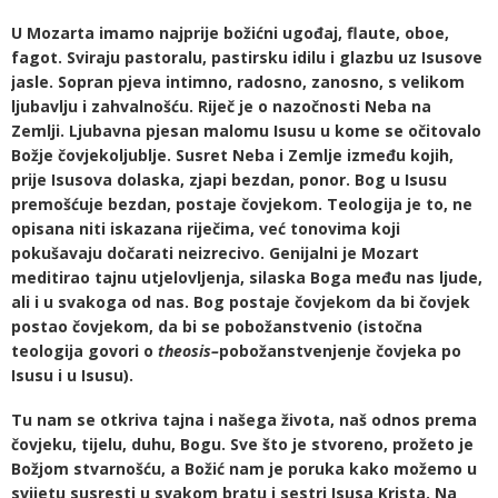
U Mozarta imamo najprije božićni ugođaj, flaute, oboe,
fagot. Sviraju pastoralu, pastirsku idilu i glazbu uz Isusove
jasle. Sopran pjeva intimno, radosno, zanosno, s velikom
ljubavlju i zahvalnošću. Riječ je o nazočnosti Neba na
Zemlji. Ljubavna pjesan malomu Isusu u kome se očitovalo
Božje čovjekoljublje. Susret Neba i Zemlje između kojih,
prije Isusova dolaska, zjapi bezdan, ponor. Bog u Isusu
premošćuje bezdan, postaje čovjekom. Teologija je to, ne
opisana niti iskazana riječima, već tonovima koji
pokušavaju dočarati neizrecivo. Genijalni je Mozart
meditirao tajnu utjelovljenja, silaska Boga među nas ljude,
ali i u svakoga od nas. Bog postaje čovjekom da bi čovjek
postao čovjekom, da bi se pobožanstvenio (istočna
teologija govori o
theosis–
pobožanstvenjenje čovjeka po
Isusu i u Isusu).
Tu nam se otkriva tajna i našega života, naš odnos prema
čovjeku, tijelu, duhu, Bogu. Sve što je stvoreno, prožeto je
Božjom stvarnošću, a Božić nam je poruka kako možemo u
svijetu susresti u svakom bratu i sestri Isusa Krista. Na