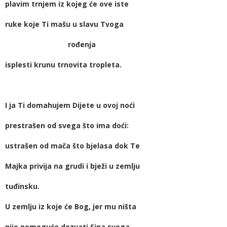
plavim trnjem iz kojeg će ove iste
ruke koje Ti mašu u slavu Tvoga
rođenja
isplesti krunu trnovita tropleta.
I ja Ti domahujem Dijete u ovoj noći
prestrašen od svega što ima doći:
ustrašen od mača što bjelasa dok Te
Majka privija na grudi i bježi u zemlju
tuđinsku.
U zemlju iz koje će Bog, jer mu ništa
nije nemoguće dozvati Sina svoga.