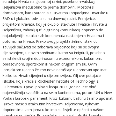
suradnja Hrvata na globalnoj razini, posebno hrvatskog
iseljeništva međusobno te prema domovini. Mostovi s
domovinom, kao i suradnja s Hrvatima i prijateljima Hrvatske u
SAD-u i globalno odvija se na dnevnoj razini. Primjerice,
projektom Kravata, koji je okupio istaknute Hrvatice i Hrvate u
iseljeništvu, zahvaljujući digitalnoj komunikaciji dopiremo do
najudaljenijih kutaka svih kontinenata nastanjenih Hrvatima i
potomcima Hrvata. Preko ovog projekta želimo istaknuti i
zauvijek sačuvati od zaborava pojedince koji su se svojim
djelovanjem, u novim sredinama kamo su imigrirali, posebno
se istaknuli svojim doprinosom u ekonomskom, kulturnom,
obrazovnom, sportskom ili nekom drugom smislu. Ovim
projektom ujedno želimo nove naraštaje u domovini upoznati
koliko su Hrvati cijenjeni u cijelom svijetu. Cilj ove putujuće
izložbe, koja kreće s Rochester Institute of Technology iz
Dubrovnika u prvoj polovici lipnja 2023. godine jest obići
najprestižnija sveučilista na svim kontinentima, potom UN u New
Yorku i Europski parlament. Kroz kulturnu baštinu želimo upoznati
široke mase s istaknutim hrvatskim iseljenicima, njihovim
doprinosima zemljama u kojima su živjeli te općenito našom
bogatom poviješću. Po završetku planiranih izložbi, kravate i