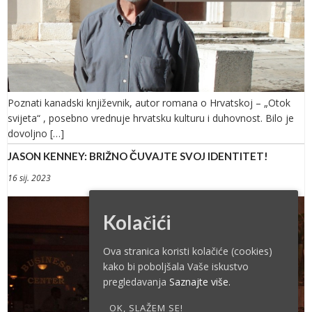
Poznati kanadski književnik, autor romana o Hrvatskoj – „Otok
svijeta“ , posebno vrednuje hrvatsku kulturu i duhovnost. Bilo je
dovoljno […]
JASON KENNEY: BRIŽNO ČUVAJTE SVOJ IDENTITET!
16 sij. 2023
Kolačići
Ova stranica koristi kolačiće (cookies)
kako bi poboljšala Vaše iskustvo
pregledavanja
Saznajte više.
OK, SLAŽEM SE!