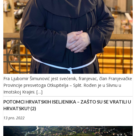
Fra Ljubomir Šimunović jest svećenik, franjevac, član Franjevačke
Provincije presvetoga Otkupitelja – Split. Rođen je u Slivnu u
Imotskoj Krajini. […]
POTOMCI HRVATSKIH ISELJENIKA – ZAŠTO SU SE VRATILI U
HRVATSKU? (2)
13 pro. 2022