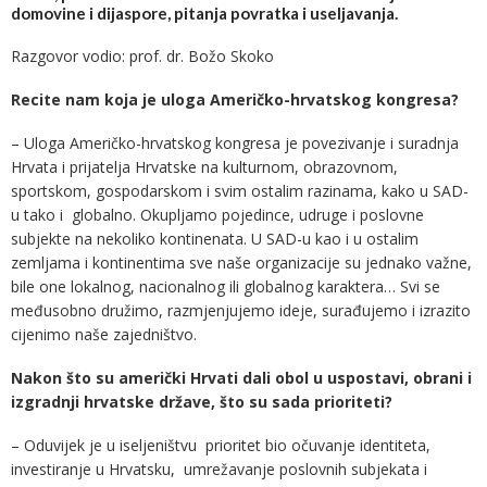
domovine i dijaspore, pitanja povratka i useljavanja.
Razgovor vodio: prof. dr. Božo Skoko
Recite nam koja je uloga Američko-hrvatskog kongresa?
– Uloga Američko-hrvatskog kongresa je povezivanje i suradnja
Hrvata i prijatelja Hrvatske na kulturnom, obrazovnom,
sportskom, gospodarskom i svim ostalim razinama, kako u SAD-
u tako i globalno. Okupljamo pojedince, udruge i poslovne
subjekte na nekoliko kontinenata. U SAD-u kao i u ostalim
zemljama i kontinentima sve naše organizacije su jednako važne,
bile one lokalnog, nacionalnog ili globalnog karaktera… Svi se
međusobno družimo, razmjenjujemo ideje, surađujemo i izrazito
cijenimo naše zajedništvo.
Nakon što su američki Hrvati dali obol u uspostavi, obrani i
izgradnji hrvatske države, što su sada prioriteti?
– Oduvijek je u iseljeništvu prioritet bio očuvanje identiteta,
investiranje u Hrvatsku, umrežavanje poslovnih subjekata i