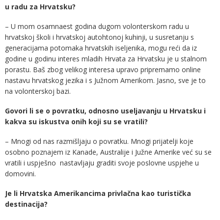
u radu za Hrvatsku?
– U mom osamnaest godina dugom volonterskom radu u
hrvatskoj školi i hrvatskoj autohtonoj kuhinji, u susretanju s
generacijama potomaka hrvatskih iseljenika, mogu reći da iz
godine u godinu interes mladih Hrvata za Hrvatsku je u stalnom
porastu. Baš zbog velikog interesa upravo pripremamo online
nastavu hrvatskog jezika i s Južnom Amerikom. Jasno, sve je to
na volonterskoj bazi.
Govori li se o povratku, odnosno useljavanju u Hrvatsku i
kakva su iskustva onih koji su se vratili?
– Mnogi od nas razmišljaju o povratku. Mnogi prijatelji koje
osobno poznajem iz Kanade, Australije i Južne Amerike već su se
vratili i uspješno nastavljaju graditi svoje poslovne uspjehe u
domovini.
Je li Hrvatska Amerikancima privlačna kao turistička
destinacija?