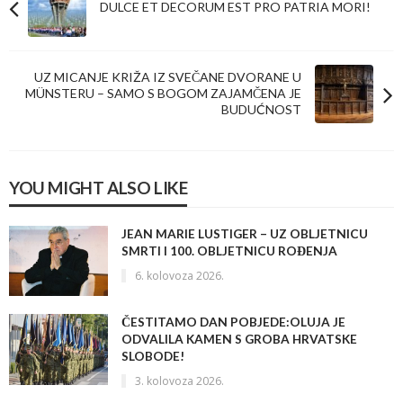
DULCE ET DECORUM EST PRO PATRIA MORI!
UZ MICANJE KRIŽA IZ SVEČANE DVORANE U
MÜNSTERU – SAMO S BOGOM ZAJAMČENA JE
BUDUĆNOST
YOU MIGHT ALSO LIKE
JEAN MARIE LUSTIGER – UZ OBLJETNICU
SMRTI I 100. OBLJETNICU ROĐENJA
6. kolovoza 2026.
ČESTITAMO DAN POBJEDE:OLUJA JE
ODVALILA KAMEN S GROBA HRVATSKE
SLOBODE!
3. kolovoza 2026.