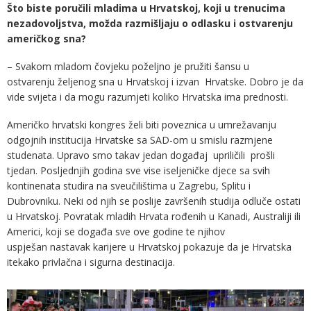
Što biste poručili mladima u Hrvatskoj, koji u trenucima
nezadovoljstva, možda razmišljaju o odlasku i ostvarenju
američkog sna?
– Svakom mladom čovjeku poželjno je pružiti šansu u
ostvarenju željenog sna u Hrvatskoj i izvan Hrvatske. Dobro je da
vide svijeta i da mogu razumjeti koliko Hrvatska ima prednosti.
Američko hrvatski kongres želi biti poveznica u umrežavanju
odgojnih institucija Hrvatske sa SAD-om u smislu razmjene
studenata. Upravo smo takav jedan događaj upriličili prošli
tjedan. Posljednjih godina sve vise iseljeničke djece sa svih
kontinenata studira na sveučilištima u Zagrebu, Splitu i
Dubrovniku. Neki od njih se poslije završenih studija odluče ostati
u Hrvatskoj. Povratak mladih Hrvata rođenih u Kanadi, Australiji ili
Americi, koji se događa sve ove godine te njihov
uspješan nastavak karijere u Hrvatskoj pokazuje da je Hrvatska
itekako privlačna i sigurna destinacija.