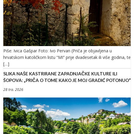
Piše: Ivica Gašpar Foto: Ivo Pervan (Priča je objavljena u
hrvatskom katoličkom listu “MI” prije dvadesetak ili više godina, te
[…]
SLIKA NAŠE KASTRIRANE ZAPADNJAČKE KULTURE ILI
ŠOPOVA: „PRIČA O TOME KAKO JE MOJ GRADIĆ POTONUO“
28 tra. 2026