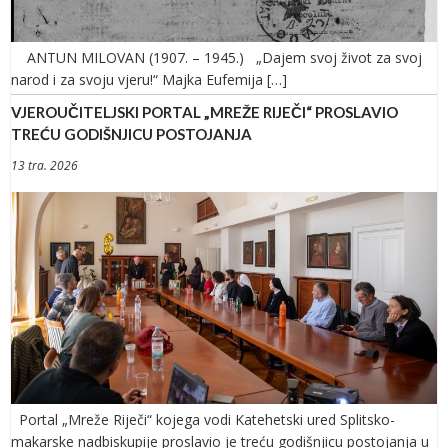
ANTUN MILOVAN (1907. – 1945.) „Dajem svoj život za svoj
narod i za svoju vjeru!“ Majka Eufemija […]
VJEROUČITELJSKI PORTAL „MREŽE RIJEČI“ PROSLAVIO
TREĆU GODIŠNJICU POSTOJANJA
13 tra. 2026
Portal „Mreže Riječi“ kojega vodi Katehetski ured Splitsko-
makarske nadbiskupije proslavio je treću godišnjicu postojanja u