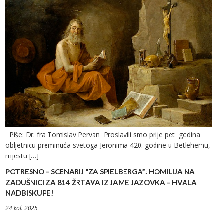
Piše: Dr. fra Tomislav Pervan Proslavili smo prije pet godina
obljetnicu preminuća svetoga Jeronima 420. godine u Betlehemu,
mjestu […]
POTRESNO – SCENARIJ “ZA SPIELBERGA”: HOMILIJA NA
ZADUŠNICI ZA 814 ŽRTAVA IZ JAME JAZOVKA – HVALA
NADBISKUPE!
24 kol. 2025