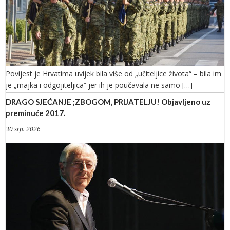
Povijest je Hrvatima uvijek bila više od „učiteljice života“ – bila im
je „majka i odgojiteljica“ jer ih je poučavala ne samo […]
DRAGO SJEĆANJE ;ZBOGOM, PRIJATELJU! Objavljeno uz
preminuće 2017.
30 srp. 2026