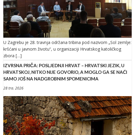
U Zagrebu je 28. travnja održana tribina pod nazivom „Sol zemlje:
kršćani u javnom životu“, u organizaciji Hrvatskog katoličkog
zbora […]
IZVRSNA PRIČA: POSLJEDNJI HRVAT – HRVATSKI JEZIK, U
HRVATSKOJ, NITKO NIJE GOVORIO, A MOGLO GA SE NAĆI
SAMO JOŠ NA NADGROBNIM SPOMENICIMA
28 tra. 2026