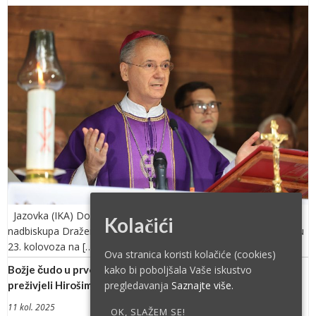
Jazovka (IKA) Donosimo u cijelosti homiliju zagrebačkog
Kolačići
nadbiskupa Dražena Kutleše na misi zadušnici, služenoj u subotu
23. kolovoza na […]
Ova stranica koristi kolačiće (cookies)
kako bi poboljšala Vaše iskustvo
Božje čudo u prvom nuklearnom napadu – isusovci koji su
pregledavanja
Saznajte više.
preživjeli Hirošimu
11 kol. 2025
OK, SLAŽEM SE!