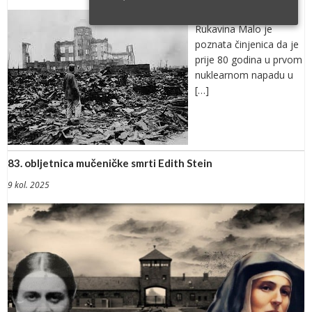
Piše: spec. pol. Bruno
Rukavina Malo je
poznata činjenica da je
prije 80 godina u prvom
nuklearnom napadu u
[…]
83. obljetnica mučeničke smrti Edith Stein
9 kol. 2025