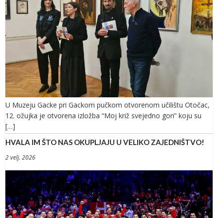
U Muzeju Gacke pri Gackom pučkom otvorenom učilištu Otočac,
12. ožujka je otvorena izložba “Moj križ svejedno gori” koju su
[…]
HVALA IM ŠTO NAS OKUPLJAJU U VELIKO ZAJEDNIŠTVO!
2 velj. 2026