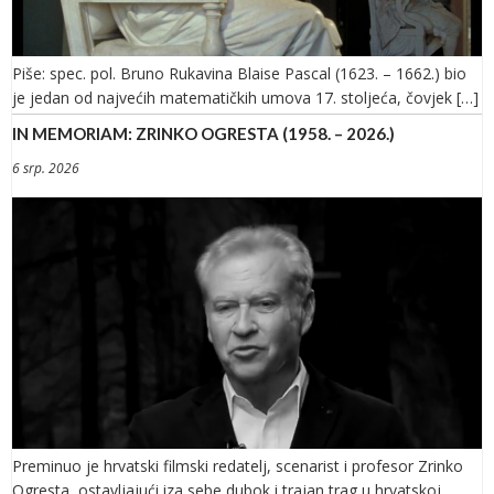
Piše: spec. pol. Bruno Rukavina Blaise Pascal (1623. – 1662.) bio
je jedan od najvećih matematičkih umova 17. stoljeća, čovjek […]
IN MEMORIAM: ZRINKO OGRESTA (1958. – 2026.)
6 srp. 2026
Preminuo je hrvatski filmski redatelj, scenarist i profesor Zrinko
Ogresta, ostavljajući iza sebe dubok i trajan trag u hrvatskoj