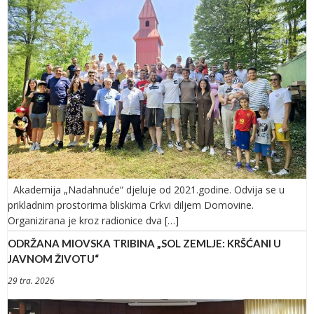
Akademija „Nadahnuće“ djeluje od 2021.godine. Odvija se u
prikladnim prostorima bliskima Crkvi diljem Domovine.
Organizirana je kroz radionice dva […]
ODRŽANA MIOVSKA TRIBINA „SOL ZEMLJE: KRŠĆANI U
JAVNOM ŽIVOTU“
29 tra. 2026