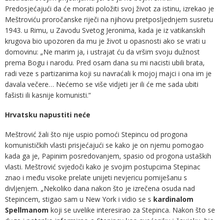
Predosjećajući da će morati položiti svoj život za istinu, izrekao je
Meštroviću proročanske riječi na njihovu pretposljednjem susretu
1943. u Rimu, u Zavodu Svetog Jeronima, kada je iz vatikanskih
krugova bio upozoren da mu je život u opasnosti ako se vrati u
domovinu: „Ne marim ja, i ustrajat ću da vršim svoju dužnost
prema Bogu i narodu. Pred osam dana su mi nacisti ubili brata,
radi veze s partizanima koji su navraćali k mojoj majci i ona im je
davala večere… Nećemo se više vidjeti jer ili će me sada ubiti
fašisti ili kasnije komunisti.“
Hrvatsku napustiti neće
Meštrović žali što nije uspio pomoći Stepincu od progona
komunističkih vlasti prisjećajući se kako je on njemu pomogao
kada ga je, Papinim posredovanjem, spasio od progona ustaških
vlasti. Meštrović svjedoči kako je svojim postupcima Stepinac
znao i među visoke prelate unijeti nevjericu pomiješanu s
divljenjem. „Nekoliko dana nakon što je izrečena osuda nad
Stepincem, stigao sam u New York i vidio se s
kardinalom
Spellmanom
koji se uvelike interesirao za Stepinca. Nakon što se