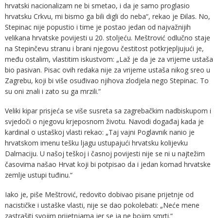
hrvatski nacionalizam ne bi smetao, i da je samo proglasio
hrvatsku Crkvu, mi bismo ga bili digli do neba“, rekao je Đilas. No,
Stepinac nije popustio i time je postao jedan od najvažnijih
velikana hrvatske povijesti u 20. stoljeću. Meštrović odlučno staje
na Stepinčevu stranu i brani njegovu čestitost potkrjepljujući je,
među ostalim, vlastitim iskustvom: „Laž je da je za vrijeme ustaša
bio pasivan. Pisac ovih redaka nije za vrijeme ustaša nikog sreo u
Zagrebu, koji bi više osuđivao njihova zlodjela nego Stepinac. To
su oni znali i zato su ga mrzili.“
Veliki kipar prisjeća se više susreta sa zagrebačkim nadbiskupom i
svjedoči o njegovu krjeposnom životu. Navodi događaj kada je
kardinal o ustaškoj vlasti rekao: „Taj vajni Poglavnik nanio je
hrvatskom imenu tešku ljagu ustupajući hrvatsku kolijevku
Dalmaciju. U našoj teškoj i časnoj povijesti nije se ni u najtežim
časovima našao Hrvat koji bi potpisao da i jedan komad hrvatske
zemlje ustupi tuđinu.“
Iako je, piše Meštrović, redovito dobivao pisane prijetnje od
nacističke i ustaške vlasti, nije se dao pokolebati: „Neće mene
zastrašiti svojim prijetnjama jer se ja ne bojim smrti.“