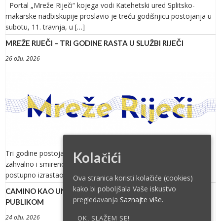
Portal „Mreže Riječi“ kojega vodi Katehetski ured Splitsko-
makarske nadbiskupije proslavio je treću godišnjicu postojanja u
subotu, 11. travnja, u […]
MREŽE RIJEČI – TRI GODINE RASTA U SLUŽBI RIJEČI
26 ožu. 2026
Tri godine postojanja portala Mreže Riječi pružaju priliku za
Kolačići
zahvalno i smireno promišljanje o jednom projektu koji je
postupno izrastao […]
Ova stranica koristi kolačiće (cookies)
kako bi poboljšala Vaše iskustvo
CAMINO KAO UNUTARNJI PUT PRED ZAGREBAČKOM
pregledavanja
Saznajte više.
PUBLIKOM
24 ožu. 2026
OK, SLAŽEM SE!