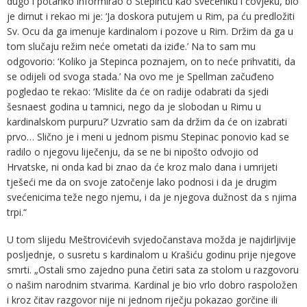
dugo i potanko informirao o Stepincu kao svećeniku i čovjeku, bio
je dirnut i rekao mi je: ‘Ja doskora putujem u Rim, pa ću predložiti
Sv. Ocu da ga imenuje kardinalom i pozove u Rim. Držim da ga u
tom slučaju režim neće ometati da iziđe.’ Na to sam mu
odgovorio: ‘Koliko ja Stepinca poznajem, on to neće prihvatiti, da
se odijeli od svoga stada.’ Na ovo me je Spellman začuđeno
pogledao te rekao: ‘Mislite da će on radije odabrati da sjedi
šesnaest godina u tamnici, nego da je slobodan u Rimu u
kardinalskom purpuru?’ Uzvratio sam da držim da će on izabrati
prvo… Slično je i meni u jednom pismu Stepinac ponovio kad se
radilo o njegovu liječenju, da se ne bi nipošto odvojio od
Hrvatske, ni onda kad bi znao da će kroz malo dana i umrijeti
tješeći me da on svoje zatočenje lako podnosi i da je drugim
svećenicima teže nego njemu, i da je njegova dužnost da s njima
trpi.“
U tom slijedu Meštrovićevih svjedočanstava možda je najdirljivije
posljednje, o susretu s kardinalom u Krašiću godinu prije njegove
smrti. „Ostali smo zajedno puna četiri sata za stolom u razgovoru
o našim narodnim stvarima. Kardinal je bio vrlo dobro raspoložen
i kroz čitav razgovor nije ni jednom riječju pokazao gorčine ili