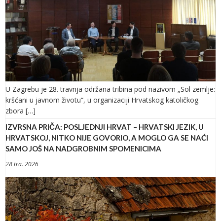
U Zagrebu je 28. travnja održana tribina pod nazivom „Sol zemlje:
kršćani u javnom životu“, u organizaciji Hrvatskog katoličkog
zbora […]
IZVRSNA PRIČA: POSLJEDNJI HRVAT – HRVATSKI JEZIK, U
HRVATSKOJ, NITKO NIJE GOVORIO, A MOGLO GA SE NAĆI
SAMO JOŠ NA NADGROBNIM SPOMENICIMA
28 tra. 2026