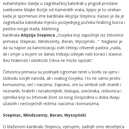
euharistijsko slavlje u zagrebačkoj katedrali u prigodi proslave
svetkovine Majke Božje od Kamenitih vrata, lijepo je to izrekao
kada je spomenuo ime kardinala Alojzija Stepinca. Kazao je da je
zagrebačka katedrala mjesto posljednjeg počinka hrabrog borca i
pastira svoga stada, blaženog
kardinala
Alojzija
Stepinca
„čovjeka koji započinje niz četvorice
primasa: Stepinac, Mindszenty, Beran, Wyszyński…“ Naglasio je
da su napori za kanonizaciju ovih četiriju crkvenih pastira „nada,
ali i smjer u kojem se danas trebaju odvijati naši koraci i stavovi.
Bez hrabrosti i istinitosti Crkva ne može opstati“.
Četvorica primasa su podnijeli ogroman teret u borbi za vjeru i
slobodu svojih naroda, ali i svakog čovjeka. I to ne samo protiv
komunizma, već i nacizma. Zapravo, oni su simboli svih znanih i
neznanih, hrabrih i nesalomljivih, biskupa, svećenika, redovnica i
vjernika koji su žrtvovali život za svog Gospodina u doba dvaju
užasnih i nečovječnih režima: nacizma i komunizma.
Stepinac, Mindszenty, Beran, Wyszyński
O blaženom kardinalu Stepincu, vjerujem, zadnjih smo desetljeća