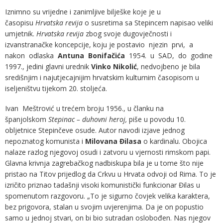
Iznimno su vrijedne i zanimljive bilješke koje je u
časopisu
Hrvatska revija
o susretima sa Stepincem napisao veliki
umjetnik.
Hrvatska revija
zbog svoje dugovječnosti i
izvanstranačke koncepcije, koju je postavio njezin prvi, a
nakon odlaska
Antuna Bonifačića
1954. u SAD, do godine
1997., jedini glavni urednik
Vinko Nikolić
, nedvojbeno je bila
središnjim i najutjecajnijim hrvatskim kulturnim časopisom u
iseljeništvu tijekom 20. stoljeća.
Ivan Meštrović u trećem broju 1956., u članku na
španjolskom
Stepinac – duhovni heroj,
piše u povodu 10.
obljetnice Stepinčeve osude. Autor navodi izjave jednog
nepoznatog komunista i
Milovana Đilasa
o kardinalu. Obojica
nalaze razlog njegovoj osudi i zatvoru u vjernosti rimskom papi.
Glavna krivnja zagrebačkog nadbiskupa bila je u tome što nije
pristao na Titov prijedlog da Crkvu u Hrvata odvoji od Rima. To je
izričito priznao tadašnji visoki komunistički funkcionar Đilas u
spomenutom razgovoru. „To je sigurno čovjek velika karaktera,
bez prigovora, stalan u svojim uvjerenjima. Da je on popustio
samo u jednoj stvari, on bi bio sutradan oslobođen. Nas njegov