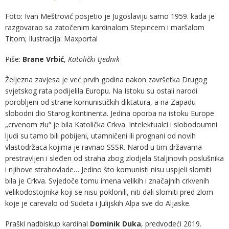
Foto: Ivan Meštrović posjetio je Jugoslaviju samo 1959. kada je
razgovarao sa zatočenim kardinalom Stepincem i maršalom
Titom; Ilustracija: Maxportal
Piše:
Brane Vrbić
,
Katolički tjednik
Željezna zavjesa je već prvih godina nakon završetka Drugog
svjetskog rata podijelila Europu. Na Istoku su ostali narodi
porobljeni od strane komunističkih diktatura, a na Zapadu
slobodni dio Starog kontinenta. Jedina oporba na istoku Europe
„crvenom zlu“ je bila Katolička Crkva. Intelektualci i slobodoumni
ljudi su tamo bili pobijeni, utamničeni ili prognani od novih
vlastodržaca kojima je ravnao SSSR. Narod u tim državama
prestravljen i sleđen od straha zbog zlodjela Staljinovih poslušnika
i njihove strahovlade… Jedino što komunisti nisu uspjeli slomiti
bila je Crkva. Svjedoče tomu imena velikih i značajnih crkvenih
velikodostojnika koji se nisu poklonili, niti dali slomiti pred zlom
koje je carevalo od Sudeta i Julijskih Alpa sve do Aljaske.
Praški nadbiskup kardinal
Dominik
Duka
, predvodeći 2019.