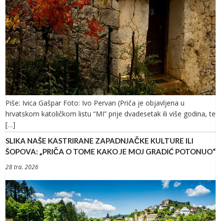
Piše: Ivica Gašpar Foto: Ivo Pervan (Priča je objavljena u
hrvatskom katoličkom listu “MI” prije dvadesetak ili više godina, te
[…]
SLIKA NAŠE KASTRIRANE ZAPADNJAČKE KULTURE ILI
ŠOPOVA: „PRIČA O TOME KAKO JE MOJ GRADIĆ POTONUO“
28 tra. 2026