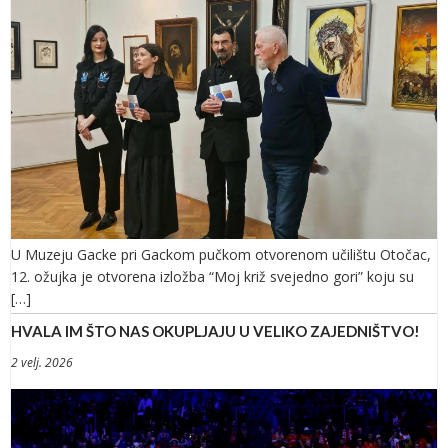
U Muzeju Gacke pri Gackom pučkom otvorenom učilištu Otočac,
12. ožujka je otvorena izložba “Moj križ svejedno gori” koju su
[…]
HVALA IM ŠTO NAS OKUPLJAJU U VELIKO ZAJEDNIŠTVO!
2 velj. 2026