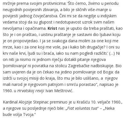
mržnje prema svojim protivnicima: ‘Što ćemo, živimo u periodu
neugodnih povijesnih zbivanja, a bilo je sličnih više-manje u
povijesti jadnog čovječanstva. Čini mi se da negdje u indijskim
vedama stoji da su glupost i nedotupavost uzrok svim našim
nevoljama i opačinama.
Krist
nas je uputio da treba praštati, kao
što je i on praštao, i uistinu praštanje je sastavni dio ljubavi koju
je on propovijedao. I ja se svakoga dana molim za one koji me
mrze, kao i za one koji me vole, pa i kako bih drugačije? I oni su
krv naše krvi, ljudi su i braća, iako su nam pogledi različiti.’ (…) Ni
on niti ja nismo ni jednom riječju dotakli pitanje njegova
‘pomilovanja’ ni povratka na stolicu Zagrebačke nadbiskupije. Bio
sam uvjeren da je on čekao na jedino pomilovanje od Boga: da
izdrži u svojoj misiji do kraja, što mu je bilo uslišano, a njegov
mali narod je njegovom patnjom i smrću porastao“, napisao je
1960. u
Hrvatskoj reviji
Ivan Meštrović.
Kardinal Alojzije Stepinac preminuo je u Krašiću 10. veljače 1960.,
a njegove su posljednje riječi bile: „
Fiat voluntas tua
“ – „Neka
bude volja Tvoja.“