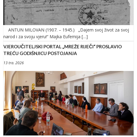
ANTUN MILOVAN (1907. – 1945.) „Dajem svoj život za svoj
narod i za svoju vjeru!“ Majka Eufemija […]
VJEROUČITELJSKI PORTAL „MREŽE RIJEČI“ PROSLAVIO
TREĆU GODIŠNJICU POSTOJANJA
13 tra. 2026