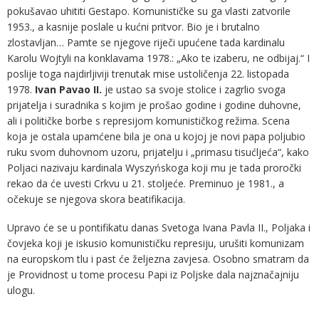
pokušavao uhititi Gestapo. Komunističke su ga vlasti zatvorile
1953., a kasnije poslale u kućni pritvor. Bio je i brutalno
zlostavljan… Pamte se njegove riječi upućene tada kardinalu
Karolu Wojtyli na konklavama 1978.: „Ako te izaberu, ne odbijaj.“ I
poslije toga najdirljiviji trenutak mise ustoličenja 22. listopada
1978.
Ivan Pavao II.
je ustao sa svoje stolice i zagrlio svoga
prijatelja i suradnika s kojim je prošao godine i godine duhovne,
ali i političke borbe s represijom komunističkog režima. Scena
koja je ostala upamćene bila je ona u kojoj je novi papa poljubio
ruku svom duhovnom uzoru, prijatelju i „primasu tisućljeća“, kako
Poljaci nazivaju kardinala Wyszyńskoga koji mu je tada proročki
rekao da će uvesti Crkvu u 21. stoljeće. Preminuo je 1981., a
očekuje se njegova skora beatifikacija.
Upravo će se u pontifikatu danas Svetoga Ivana Pavla II., Poljaka i
čovjeka koji je iskusio komunističku represiju, urušiti komunizam
na europskom tlu i past će željezna zavjesa. Osobno smatram da
je Providnost u tome procesu Papi iz Poljske dala najznačajniju
ulogu.