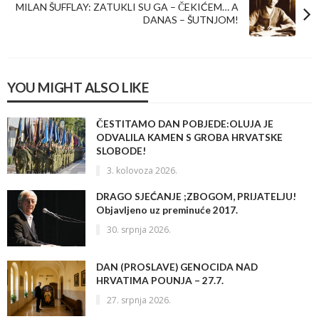
MILAN ŠUFFLAY: ZATUKLI SU GA – ČEKIĆEM… A
DANAS – ŠUTNJOM!
YOU MIGHT ALSO LIKE
ČESTITAMO DAN POBJEDE:OLUJA JE
ODVALILA KAMEN S GROBA HRVATSKE
SLOBODE!
3. kolovoza 2026.
DRAGO SJEĆANJE ;ZBOGOM, PRIJATELJU!
Objavljeno uz preminuće 2017.
30. srpnja 2026.
DAN (PROSLAVE) GENOCIDA NAD
HRVATIMA POUNJA – 27.7.
27. srpnja 2026.