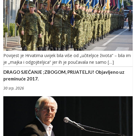
Povijest je Hrvatima uvijek bila više od „učiteljice života“ – bila im
je „majka i odgojiteljica“ jer ih je poučavala ne samo […]
DRAGO SJEĆANJE ;ZBOGOM, PRIJATELJU! Objavljeno uz
preminuće 2017.
30 srp. 2026