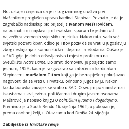
No, ostaje i činjenica da je iz tog iznimnog društva prvi
blaženikom proglašen upravo kardinal Stepinac. Poznato je da je
zagrebački nadbiskup bio prijatelj s
Ivanom Meštrovićem
,
najpoznatijim i najslavnijim hrvatskim kiparom te jednim od
najvećih suvremenih svjetskih umjetnika. Nakon rata, sada već
svjetski poznati kipar, odbio je Titov poziv da se vrati u Jugoslaviju
zbog neslaganja s komunističkim idejama i metodama. Otišao je
u SAD gdje je dobio državljanstvo i mjesto profesora na
Sveučilištu
Notre Dame
. Do smrti domovinu je posjetio samo
jednom, 1959., kada je razgovarao sa zatočenim kardinalom
Stepincem i
maršalom Titom
koji ga je bezuspješno pokušavao
nagovoriti da se vrati u Hrvatsku, odnosno Jugoslaviju. Nakon
kratka boravka zauvijek se vratio u SAD. O svojim poznanstvima i
iskustvima s kraljevima, političarima i drugim javnim osobama
Meštrović je napisao knjigu
O političkim ljudima i događajima
.
Preminuo je u South Bendu 16. siječnja 1962., a pokopan je,
prema osobnoj želji, u Otavicama kod Drniša 24. siječnja.
Zabilješke iz
Hrvatske revije