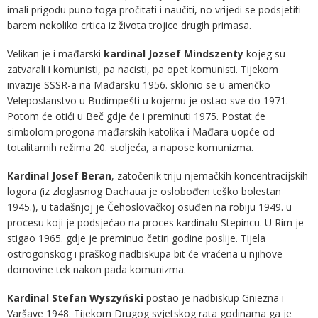
imali prigodu puno toga pročitati i naučiti, no vrijedi se podsjetiti
barem nekoliko crtica iz života trojice drugih primasa.
Velikan je i mađarski
kardinal Jozsef Mindszenty
kojeg su
zatvarali i komunisti, pa nacisti, pa opet komunisti. Tijekom
invazije SSSR-a na Mađarsku 1956. sklonio se u američko
Veleposlanstvo u Budimpešti u kojemu je ostao sve do 1971.
Potom će otići u Beč gdje će i preminuti 1975. Postat će
simbolom progona mađarskih katolika i Mađara uopće od
totalitarnih režima 20. stoljeća, a napose komunizma.
Kardinal Josef Beran
, zatočenik triju njemačkih koncentracijskih
logora (iz zloglasnog Dachaua je oslobođen teško bolestan
1945.), u tadašnjoj je Čehoslovačkoj osuđen na robiju 1949. u
procesu koji je podsjećao na proces kardinalu Stepincu. U Rim je
stigao 1965. gdje je preminuo četiri godine poslije. Tijela
ostrogonskog i praškog nadbiskupa bit će vraćena u njihove
domovine tek nakon pada komunizma.
Kardinal Stefan Wyszyński
postao je nadbiskup Gniezna i
Varšave 1948. Tijekom Drugog svjetskog rata godinama ga je