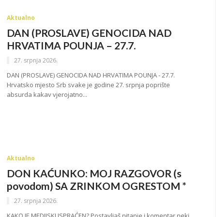
Aktualno
DAN (PROSLAVE) GENOCIDA NAD
HRVATIMA POUNJA – 27.7.
27. srpnja 2026.
DAN (PROSLAVE) GENOCIDA NAD HRVATIMA POUNJA - 27.7.
Hrvatsko mjesto Srb svake je godine 27. srpnja poprište
absurda kakav vjerojatno...
Aktualno
DON KAĆUNKO: MOJ RAZGOVOR (s
povodom) SA ZRINKOM OGRESTOM *
27. srpnja 2026.
KAKO JE MEDIJSKI ISPRAĆEN? Postavljaš pitanje i komentar neki