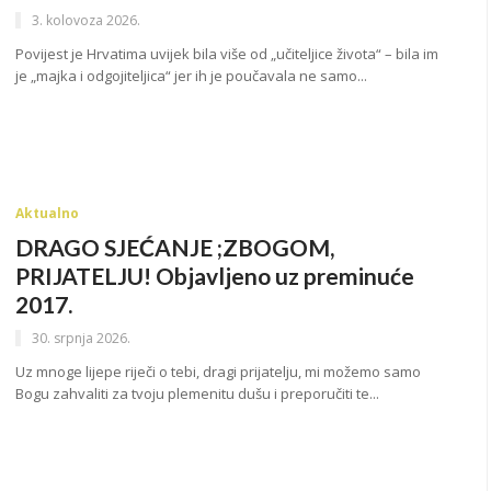
3. kolovoza 2026.
Povijest je Hrvatima uvijek bila više od „učiteljice života“ – bila im
je „majka i odgojiteljica“ jer ih je poučavala ne samo...
Aktualno
DRAGO SJEĆANJE ;ZBOGOM,
PRIJATELJU! Objavljeno uz preminuće
2017.
30. srpnja 2026.
Uz mnoge lijepe riječi o tebi, dragi prijatelju, mi možemo samo
Bogu zahvaliti za tvoju plemenitu dušu i preporučiti te...