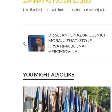
ZANIMA NAS TVOJE MIŠLJENJE!
Ukoliko želite ostaviti komentar, morate se
prijaviti
.
DR. SC. ANTE NAZOR:UČENICI
MORAJU ZNATI ŠTO JE
HRVATIMA BOSNA I
HERCEGOVINA!
YOU MIGHT ALSO LIKE