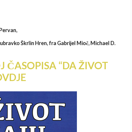
 Pervan,
 Dubravko Škrlin Hren, fra Gabrijel Mioč, Michael D.
J ČASOPISA “DA ŽIVOT
OVDJE