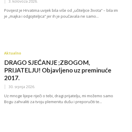
3. kolovoza 2026.
Povijest je Hrvatima uvijek bila više od „učiteljice života“ – bila im
je „majka i odgojiteljica“ jer ih je poučavala ne samo...
Aktualno
DRAGO SJEĆANJE ;ZBOGOM,
PRIJATELJU! Objavljeno uz preminuće
2017.
30. srpnja 2026.
Uz mnoge lijepe riječi o tebi, dragi prijatelju, mi možemo samo
Bogu zahvaliti za tvoju plemenitu dušu i preporučiti te...