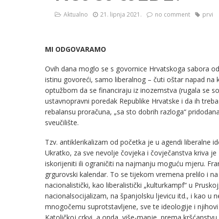
Aktualno
21. lipnja 2021.
no comment
prvi
MI ODGOVARAMO
Ovih dana moglo se s govornice Hrvatskoga sabora od j
istinu govoreći, samo liberalnog – čuti oštar napad na k
optužbom da se financiraju iz inozemstva (rugala se s
ustavnopravni poredak Republike Hrvatske i da ih treba
rebalansu proračuna, „sa sto dobrih razloga“ pridodana
sveučilište.
Tzv. antiklerikalizam od početka je u agendi liberalne ideo
Ukratko, za sve nevolje čovjeka i čovječanstva kriva je
iskorijeniti ili ograničiti na najmanju moguću mjeru. Fra
grgurovski kalendar. To se tijekom vremena prelilo i na 
nacionalistički, kao liberalistički „kulturkampf“ u Prus
nacionalsocijalizam, na španjolsku ljevicu itd., i kao u
mnogočemu suprotstavljene, sve te ideologije i njihovi re
Katoličkoj crkvi, a onda, više-manje, prema kršćanstvu u