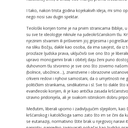
I tako, nakon trista godina kojekakvih ideja, mi smo 
nego nosi sav dugin spektar.
Teološki korijen tome je na prvim stranicama Biblije, 
su sve te ideologije niknule na judeokršćanskom tlu. K
njezinim stvarnim ili prišivenim joj grijesima i pogrešk
na sliku Božju, dakle kao osoba, da ima savjest, da iz 
proizlaze ljudska prava, uključivši sve ono što je liber
upravo monogamni brak i obitelj daju ženi puno dostojan
duhovnom tlu stvoreno je sve ono što zovemo našom kul
(bolnice, ubožnice…), znanstvene i obrazovne ustanove 
crkveni redovi i njihovi samostani, da o umjetnosti n
političkim strankama, sindikatima i sl. Sve to dakle što 
evanđeoski korijen, ili je kao antička zasada kršćans
izravno pridonijela, ali je svakom istinskom dobru prip
Međutim, liberali uporno i zadivljujućim sljepilom, kao
kršćanskog i katoličkoga samo zato što im se čini da ka
se eutanaziji, normativno štite brak u njegovoj naravi i
naprotiv, napredno zagovarati pobačaj kao ljudsko pravo