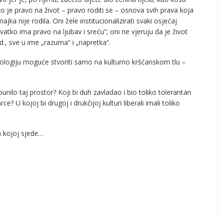
o je pravo na život – pravo roditi se – osnova svih prava koja
jka nije rodila. Oni žele institucionalizirati svaki osjećaj
atko ima pravo na ljubav i sreću“; oni ne vjeruju da je život
itd., sve u ime „razuma“ i „napretka“.
ologiju moguće stvoriti samo na kulturno kršćanskom tlu –
ilo taj prostor? Koji bi duh zavladao i bio toliko tolerantan
 U kojoj bi drugoj i drukčijoj kulturi liberali imali toliko
a kojoj sjede…