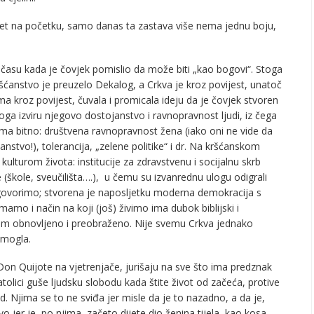
opet na početku, samo danas ta zastava više nema jednu boju,
u času kada je čovjek pomislio da može biti „kao bogovi“. Stoga
ršćanstvo je preuzelo Dekalog, a Crkva je kroz povijest, unatoč
ama kroz povijest, čuvala i promicala ideju da je čovjek stvoren
toga izviru njegovo dostojanstvo i ravnopravnost ljudi, iz čega
alima bitno: društvena ravnopravnost žena (iako oni ne vide da
stvo!), tolerancija, „zelene politike“ i dr. Na kršćanskom
turom života: institucije za zdravstvenu i socijalnu skrb
(škole, sveučilišta….), u čemu su izvanrednu ulogu odigrali
e govorimo; stvorena je naposljetku moderna demokracija s
imamo i način na koji (još) živimo ima dubok biblijski i
tvom obnovljeno i preobraženo. Nije svemu Crkva jednako
omogla.
 Don Quijote na vjetrenjače, jurišaju na sve što ima predznak
tolici guše ljudsku slobodu kada štite život od začeća, protive
td. Njima se to ne sviđa jer misle da je to nazadno, a da je,
 jer je, po njima, začeto dijete dio ženina tijela, kao kosa