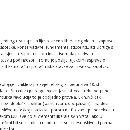
ednoga zastupnika lijevo-zeleno-liberalnog bloka – zapravo,
atoličke, konzervativne, fundamentalističke itd., itd. udruge s
ova sjenici), s podmuklom invektivom da podrivaju
 staviti pod nadzor!? Tomu je poslije, tijekom rasprave o
 kritika na račun proračunske stavke za Hrvatsko katoličko
logije, iznikle iz prosvjetiteljskoga libertinstva 18. st.
 Katolička crkva pa stoga njezin javni utjecaj treba potpuno
ncuska revolucija to je dosljedno provela, ukinuvši čak i
lijevi ideološki spektar (komunizam, socijalizam), i na desni,
koj, slično u Češkoj i Meksiku, potom na fašizam, pa posebice u
 nekom luku sve do suvremenih liberala svih vrsta. Iako u
žimi bili su skladni u neprijateljstvu ili nesnošljivosti prema
 cjelini.