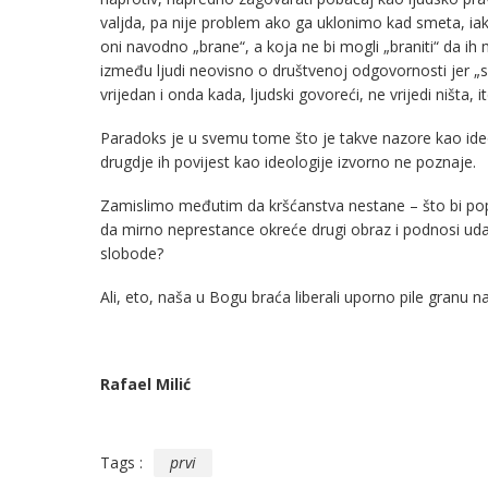
valjda, pa nije problem ako ga uklonimo kad smeta, iak
oni navodno „brane“, a koja ne bi mogli „braniti“ da ih ma
između ljudi neovisno o društvenoj odgovornosti jer „sv
vrijedan i onda kada, ljudski govoreći, ne vrijedi ništa, 
Paradoks je u svemu tome što je takve nazore kao ide
drugdje ih povijest kao ideologije izvorno ne poznaje.
Zamislimo međutim da kršćanstva nestane – što bi popun
da mirno neprestance okreće drugi obraz i podnosi udarce?
slobode?
Ali, eto, naša u Bogu braća liberali uporno pile granu n
Rafael Milić
Tags :
prvi