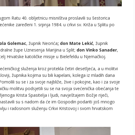
Dugom Ratu 40. obljetnicu misništva proslavili su šestorica
ćenike zaređeni 1. srpnja 1984. u crkvi sv. Križa u Splitu po
ola Golemac
, župnik Neorića
; don Mate Lekić
, župnik
edralne župe Uznesenja Marijina u Split;
don Vinko Sanader
,
itelj Hrvatske katoličke misije u Bielefeldu u Njemačkoj.
ćeničkog služenja kroz protekla četiri desetljeća, a u molitvi
sloviji, župnika kojima su bili kapelani, kolega iz mladih dana
omolili su se i za svoje najbliže, žive i pokojne, kao i za svoje
ičku molitvu podsjetili su se na svoja svećenička obećanja te
noga Krista Spasitelja i ljudi, navještajem Božje riječi,
nastavili su s nadom da će im Gospodin podariti još mnogo
vlju i radosnom služenju Crkvi Kristovoj i svom hrvatskom