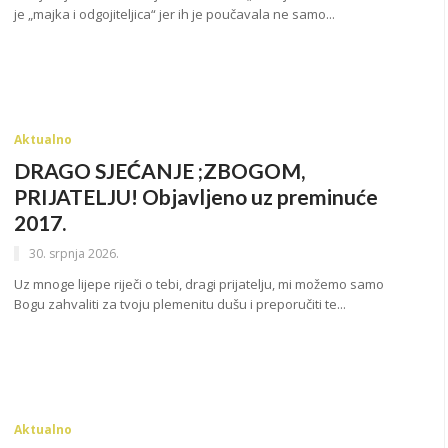
je „majka i odgojiteljica“ jer ih je poučavala ne samo...
Aktualno
DRAGO SJEĆANJE ;ZBOGOM,
PRIJATELJU! Objavljeno uz preminuće
2017.
30. srpnja 2026.
Uz mnoge lijepe riječi o tebi, dragi prijatelju, mi možemo samo
Bogu zahvaliti za tvoju plemenitu dušu i preporučiti te...
Aktualno