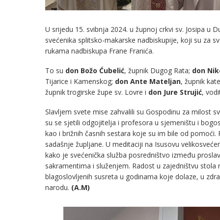
U srijedu 15. svibnja 2024. u župnoj crkvi sv. Josipa u 
svećenika splitsko-makarske nadbiskupije, koji su za sve
rukama nadbiskupa Frane Franića.
To su
don Božo Ćubelić
, župnik Dugog Rata;
don Nik
Tijarice i Kamenskog;
don Ante Mateljan
, župnik kat
župnik trogirske župe sv. Lovre i
don Jure Strujić
, vod
Slavljem svete mise zahvalili su Gospodinu za milost sve
su se sjetili odgojitelja i profesora u sjemeništu i bogo
kao i brižnih časnih sestara koje su im bile od pomoći. P
sadašnje župljane. U meditaciji na Isusovu velikosvećen
kako je svećenička služba posredništvo između proslavlje
sakramentima i služenjem. Radost u zajedništvu stola 
blagoslovljenih susreta u godinama koje dolaze, u zdra
narodu.
(A.M)