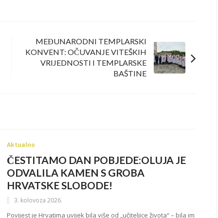
MEĐUNARODNI TEMPLARSKI
KONVENT: OČUVANJE VITEŠKIH
VRIJEDNOSTI I TEMPLARSKE
BAŠTINE
Aktualno
ČESTITAMO DAN POBJEDE:OLUJA JE
ODVALILA KAMEN S GROBA
HRVATSKE SLOBODE!
3. kolovoza 2026.
Povijest je Hrvatima uvijek bila više od „učiteljice života“ – bila im