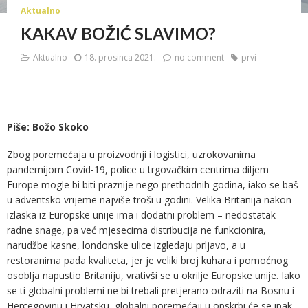
Aktualno
KAKAV BOŽIĆ SLAVIMO?
Aktualno
18. prosinca 2021.
no comment
prvi
Piše: Božo Skoko
Zbog poremećaja u proizvodnji i logistici, uzrokovanima
pandemijom Covid-19, police u trgovačkim centrima diljem
Europe mogle bi biti praznije nego prethodnih godina, iako se baš
u adventsko vrijeme najviše troši u godini. Velika Britanija nakon
izlaska iz Europske unije ima i dodatni problem – nedostatak
radne snage, pa već mjesecima distribucija ne funkcionira,
narudžbe kasne, londonske ulice izgledaju prljavo, a u
restoranima pada kvaliteta, jer je veliki broj kuhara i pomoćnog
osoblja napustio Britaniju, vrativši se u okrilje Europske unije. Iako
se ti globalni problemi ne bi trebali pretjerano odraziti na Bosnu i
Hercegovinu i Hrvatsku, globalni poremećaji u opskrbi će se ipak