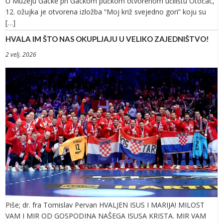
U Muzeju Gacke pri Gackom pučkom otvorenom učilištu Otočac,
12. ožujka je otvorena izložba “Moj križ svejedno gori” koju su
[…]
HVALA IM ŠTO NAS OKUPLJAJU U VELIKO ZAJEDNIŠTVO!
2 velj. 2026
Piše; dr. fra Tomislav Pervan HVALJEN ISUS I MARIJA! MILOST
VAM I MIR OD GOSPODINA NAŠEGA ISUSA KRISTA. MIR VAM