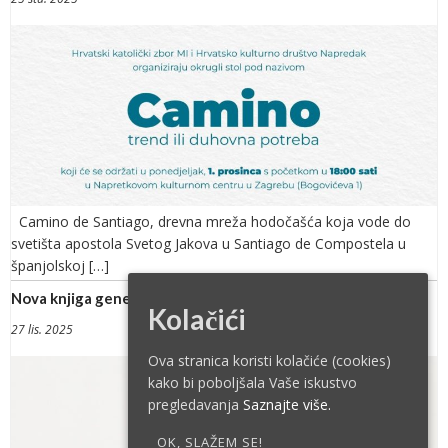
Camino de Santiago, drevna mreža hodočašća koja vode do
svetišta apostola Svetog Jakova u Santiago de Compostela u
španjolskoj […]
Nova knjiga generala Ivana Tolja izazvala golem interes
Kolačići
27 lis. 2025
Ova stranica koristi kolačiće (cookies)
kako bi poboljšala Vaše iskustvo
pregledavanja
Saznajte više.
OK, SLAŽEM SE!