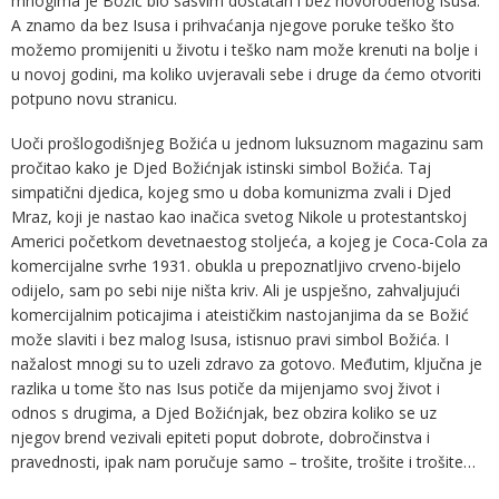
mnogima je Božić bio sasvim dostatan i bez novorođenog Isusa.
A znamo da bez Isusa i prihvaćanja njegove poruke teško što
možemo promijeniti u životu i teško nam može krenuti na bolje i
u novoj godini, ma koliko uvjeravali sebe i druge da ćemo otvoriti
potpuno novu stranicu.
Uoči prošlogodišnjeg Božića u jednom luksuznom magazinu sam
pročitao kako je Djed Božićnjak istinski simbol Božića. Taj
simpatični djedica, kojeg smo u doba komunizma zvali i Djed
Mraz, koji je nastao kao inačica svetog Nikole u protestantskoj
Americi početkom devetnaestog stoljeća, a kojeg je Coca-Cola za
komercijalne svrhe 1931. obukla u prepoznatljivo crveno-bijelo
odijelo, sam po sebi nije ništa kriv. Ali je uspješno, zahvaljujući
komercijalnim poticajima i ateističkim nastojanjima da se Božić
može slaviti i bez malog Isusa, istisnuo pravi simbol Božića. I
nažalost mnogi su to uzeli zdravo za gotovo. Međutim, ključna je
razlika u tome što nas Isus potiče da mijenjamo svoj život i
odnos s drugima, a Djed Božićnjak, bez obzira koliko se uz
njegov brend vezivali epiteti poput dobrote, dobročinstva i
pravednosti, ipak nam poručuje samo – trošite, trošite i trošite…