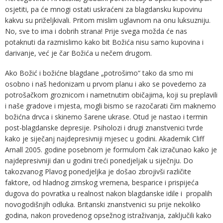
osjetiti, pa će mnogi ostati uskraćeni za blagdansku kupovinu
kakvu su priželjkivali. Pritom mislim uglavnom na onu luksuzniju.
No, sve to ima i dobrih strana! Prije svega možda će nas
potaknuti da razmislimo kako bit Božića nisu samo kupovina i
darivanje, već je čar Božića u nečem drugom.
Ako Božić i božićne blagdane „potrošimo“ tako da smo mi
osobno i naš hedonizam u prvom planu i ako se povedemo za
potrošačkom groznicom i nametnutim običajima, koji su preplavili
i naše gradove i mjesta, mogli bismo se razočarati čim maknemo
božićna drvca i skinemo šarene ukrase. Otud je nastao i termin
post-blagdanske depresije. Psiholozi i drugi znanstvenici tvrde
kako je siječanj najdepresivniji mjesec u godini. Akademik Cliff
Arnall 2005. godine posebnom je formulom čak izračunao kako je
najdepresivniji dan u godini treći ponedjeljak u siječnju. Do
takozvanog Plavog ponedjeljka je došao zbrojivši različite
faktore, od hladnog zimskog vremena, besparice i prispijeća
dugova do povratka u realnost nakon blagdanske idile i propalih
novogodišnjih odluka. Britanski znanstvenici su prije nekoliko
godina, nakon provedenog opsežnog istraživanja, zaključili kako