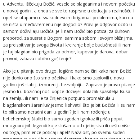
u Adventu, iščekuju Božić, vesele se blagdanima i novom početku
u novoj godini, a onda se sve to rasprsne u doticaju s realnošću i
opet se utapamo u svakodnevnim brigama i problemima, kao da
se ništa u međuvremenu nije dogodilo? Pravi je odgovor očito u
samom doživljaju Božića. Je li nam Božić bio poticaj za duhovni
preporod, za susret s Bogom, samima sobom i svojim bližnjima,
za preispitivanje svoga života i kreiranje bolje budućnosti ili nam
je taj blagdan bio prigoda za odmor, kupovanje darova, dobar
provod, zabavu i obilno gošćenje?
Ako je u pitanju ovo drugo, logično nam se čini kako nam Božić
nije donio ono što smo očekivali i kako smo zaplovili u novu
godinu još slabiji, izmoreniji, bezvoljniji… Zapravo je pravo pitanje
jesmo li u božićnoj noći uopće doživjeli dolazak spasitelja Isusa
na zemlju, ili nam je ta činjenica potpuno promaknula u
blagdanskom šarenilu!? Jesmo li shvatili što je bit Božića ili su nam
to bili samo neradni dani u godini? Je li nam rođenje u
betlehemskoj štalici bio samo zgodan igrokaz ili priča poput
mnogobrojnih legendi koje slušamo od djetinjstva ili nešto više
od toga, primjerice poticaj i apel? Nažalost, po svemu sudeći