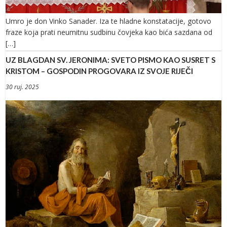
Umro je don Vinko Sanader. Iza te hladne konstatacije, gotovo
fraze koja prati neumitnu sudbinu čovjeka kao bića sazdana od
[…]
UZ BLAGDAN SV. JERONIMA: SVETO PISMO KAO SUSRET S
KRISTOM – GOSPODIN PROGOVARA IZ SVOJE RIJEČI
30 ruj. 2025