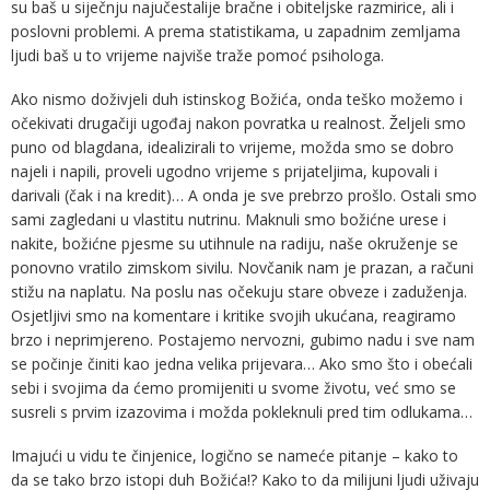
su baš u siječnju najučestalije bračne i obiteljske razmirice, ali i
poslovni problemi. A prema statistikama, u zapadnim zemljama
ljudi baš u to vrijeme najviše traže pomoć psihologa.
Ako nismo doživjeli duh istinskog Božića, onda teško možemo i
očekivati drugačiji ugođaj nakon povratka u realnost. Željeli smo
puno od blagdana, idealizirali to vrijeme, možda smo se dobro
najeli i napili, proveli ugodno vrijeme s prijateljima, kupovali i
darivali (čak i na kredit)… A onda je sve prebrzo prošlo. Ostali smo
sami zagledani u vlastitu nutrinu. Maknuli smo božićne urese i
nakite, božićne pjesme su utihnule na radiju, naše okruženje se
ponovno vratilo zimskom sivilu. Novčanik nam je prazan, a računi
stižu na naplatu. Na poslu nas očekuju stare obveze i zaduženja.
Osjetljivi smo na komentare i kritike svojih ukućana, reagiramo
brzo i neprimjereno. Postajemo nervozni, gubimo nadu i sve nam
se počinje činiti kao jedna velika prijevara… Ako smo što i obećali
sebi i svojima da ćemo promijeniti u svome životu, već smo se
susreli s prvim izazovima i možda pokleknuli pred tim odlukama…
Imajući u vidu te činjenice, logično se nameće pitanje – kako to
da se tako brzo istopi duh Božića!? Kako to da milijuni ljudi uživaju