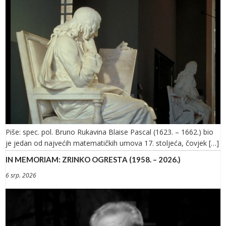
Piše: spec. pol. Bruno Rukavina Blaise Pascal (1623. – 1662.) bio
je jedan od najvećih matematičkih umova 17. stoljeća, čovjek […]
IN MEMORIAM: ZRINKO OGRESTA (1958. – 2026.)
6 srp. 2026