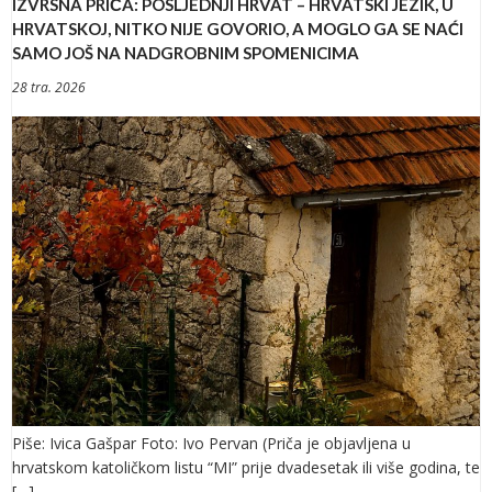
IZVRSNA PRIČA: POSLJEDNJI HRVAT – HRVATSKI JEZIK, U
HRVATSKOJ, NITKO NIJE GOVORIO, A MOGLO GA SE NAĆI
SAMO JOŠ NA NADGROBNIM SPOMENICIMA
28 tra. 2026
Piše: Ivica Gašpar Foto: Ivo Pervan (Priča je objavljena u
hrvatskom katoličkom listu “MI” prije dvadesetak ili više godina, te
[…]