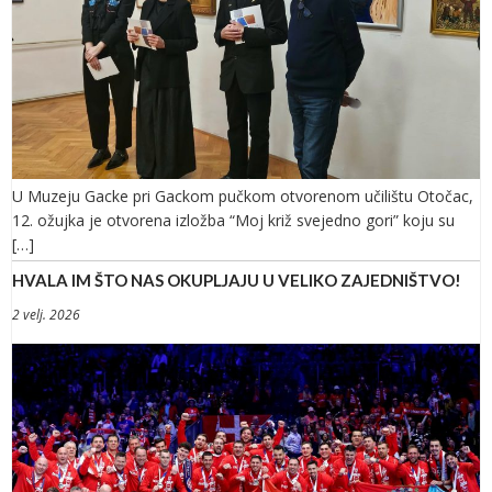
U Muzeju Gacke pri Gackom pučkom otvorenom učilištu Otočac,
12. ožujka je otvorena izložba “Moj križ svejedno gori” koju su
[…]
HVALA IM ŠTO NAS OKUPLJAJU U VELIKO ZAJEDNIŠTVO!
2 velj. 2026