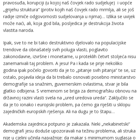
pravosuđa, korupciji (u kojoj naš čovjek rado sudjeluje) i uopće
„grijehu struktura“ (protiv kojih naš čovjek rado mrmlja, ali se još
radije izmiče odgovornosti sudjelovanja u njima)… Izlika se uvijek
može naći, ali, koja god bila, posljedica je destrukcija života
vlastita naroda.
Ipak, sve to ne bi tako destruktivno djelovalo na populacijske
trendove da obnašatelji svih poluga vlasti, poglavito
zakonodavne, izvršne i monetarne, u proteklih četvrt stoljeća nisu
zanemarivali taj problem. A jesu! Pa i kada se prije nekoliko
godina ipak počelo govoriti da je to „pitanje svih pitanja“ te se, uz
ostalo, pojavila ideja da bi trebalo osnovati posebno ministarstvo
demografije sa snažnim, guvernerskim ovlastima, stvar je bila
glatko odbijena. S vremenom se briga za demografsku obnovu na
državnoj razini vlasti svela na „ured uredova ureda“. Zaključilo se
da je to ionako i europski problem, pa ćemo ga riješiti u sklopu
zajedničkih europskih rješenja. Ali na dugu je to štapu…
Akademska zajednica potpuno je zakazala. Neki „nekabinetski“
demografi jesu doduše upozoravali na težinu problema, ali struka
nije u cjelini učinila najvažnije: da makar s minimumom suglasja o