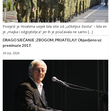
Povijest je Hrvatima uvijek bila više od „učiteljice života“ – bila im
je „majka i odgojiteljica“ jer ih je poučavala ne samo […]
DRAGO SJEĆANJE ;ZBOGOM, PRIJATELJU! Objavljeno uz
preminuće 2017.
30 srp. 2026