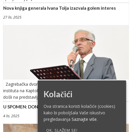
Nova knjiga generala Ivana Tolja izazvala golem interes
27 lis. 2025
Zagrebačka dvorana Vijenac Nadbiskupskoga pastoralnog
instituta na Kaptolu u petak je bila prepuna posjetitelja, koji su
Kolačići
došli na predstavljanje […]
Ova stranica koristi kolačiće (cookies)
U SPOMEN: DON VINKO SANADER – NAŠ BRAT
kako bi poboljšala Vaše iskustvo
4 lis. 2025
pregledavanja
Saznajte više.
OK, SLAŽEM SE!