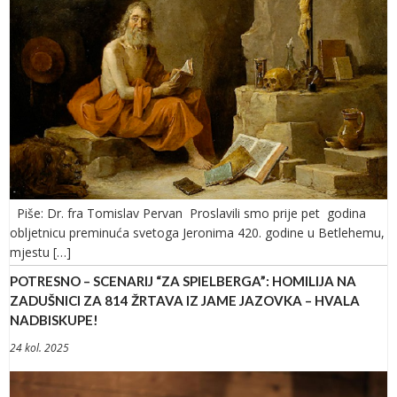
Piše: Dr. fra Tomislav Pervan Proslavili smo prije pet godina
obljetnicu preminuća svetoga Jeronima 420. godine u Betlehemu,
mjestu […]
POTRESNO – SCENARIJ “ZA SPIELBERGA”: HOMILIJA NA
ZADUŠNICI ZA 814 ŽRTAVA IZ JAME JAZOVKA – HVALA
NADBISKUPE!
24 kol. 2025