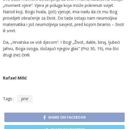
„moment vjere“. Vjera je poluga koja može pokrenuti svijet.
Narod koji, Bogu hvala, (još) vjeruje, ima nadu da će mu Bog
providjeti obraćenje za život. Do tada ostaju nam neumoljiva
matematika i još neumoljivija savjest, pred kojom biramo – život
ili smrt.
Da, „Hrvatska se voli djecom“. I Bog! „Život, dakle, biraj, ljubeći
Jahvu, Boga svoga, slušajući njegov glas“ (Pnz 30, 19), ma što
drugi (ne) činili.
Rafael Milić
Tags :
prvi
SHARE ON FACEBOOK