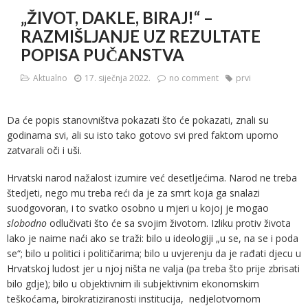
„ŽIVOT, DAKLE, BIRAJ!“ –
RAZMIŠLJANJE UZ REZULTATE
POPISA PUČANSTVA
Aktualno
17. siječnja 2022.
no comment
prvi
Da će popis stanovništva pokazati što će pokazati, znali su
godinama svi, ali su isto tako gotovo svi pred faktom uporno
zatvarali oči i uši.
Hrvatski narod nažalost izumire već desetljećima. Narod ne treba
štedjeti, nego mu treba reći da je za smrt koja ga snalazi
suodgovoran, i to svatko osobno u mjeri u kojoj je mogao
slobodno
odlučivati što će sa svojim životom. Izliku protiv života
lako je naime naći ako se traži: bilo u ideologiji „u se, na se i poda
se“; bilo u politici i političarima; bilo u uvjerenju da je rađati djecu u
Hrvatskoj ludost jer u njoj ništa ne valja (pa treba što prije zbrisati
bilo gdje); bilo u objektivnim ili subjektivnim ekonomskim
teškoćama, birokratiziranosti institucija, nedjelotvornom