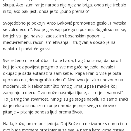
skupa. Ako izumiranje naroda nije njezina briga, onda nije trebalo
ni to; ako pak jest, onda je to „puno premalo“.
Svojedobno je pokojni Anto Baković promovirao geslo „Hrvatska
se voli djecom“. Bio je glas vapijućega u pustinji. Rugali su mu se,
ismjehivali ga, nazivali zaostalim bosanskim popom. U
međuvremenu, račun ismjehivanja i izrugivanja došao je na
naplatu. I plaćat će ga svi.
Sve rečeno nije optužba – to je tvrda, tragična istina, da narod
koji je kroz povijest pregrmio sve moguće najezde, navale i
okupacije sada eutanazira sam sebe. Papa Franjo više je puta
upozorio na „demografsku zimu“. Nedavno je tako upozorio na
moderni „oblik sebičnosti“ što mnogi „imaju pse i mačke koji
zamjenjuju djecu. Ovo može nasmijati ljude, ali to je stvarnost“.
To je tragična stvarnost. Mnogi su ga stoga napali. To samo znači
da je rekao istinu: izumiranje naroda je prije svega duhovno
pitanje – pitanje odnosa ljudi prema životu.
Nada, kažu, umire posljednja. Daj Bože da ne izumre s nama i da
ovo bude moment otrežnjenja za sve. A nama katolicima ostaje