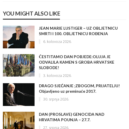
YOU MIGHT ALSO LIKE
JEAN MARIE LUSTIGER – UZ OBLJETNICU
SMRTI I 100. OBLJETNICU ROĐENJA
6. kolovoza 2026.
ČESTITAMO DAN POBJEDE:OLUJA JE
ODVALILA KAMEN S GROBA HRVATSKE
SLOBODE!
3. kolovoza 2026.
DRAGO SJEĆANJE ;ZBOGOM, PRIJATELJU!
Objavljeno uz preminuće 2017.
30. srpnja 2026.
DAN (PROSLAVE) GENOCIDA NAD
HRVATIMA POUNJA – 27.7.
27. srpnja 2026.