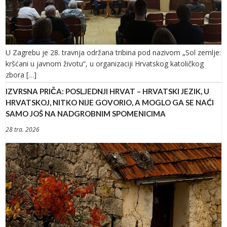
U Zagrebu je 28. travnja održana tribina pod nazivom „Sol zemlje:
kršćani u javnom životu“, u organizaciji Hrvatskog katoličkog
zbora […]
IZVRSNA PRIČA: POSLJEDNJI HRVAT – HRVATSKI JEZIK, U
HRVATSKOJ, NITKO NIJE GOVORIO, A MOGLO GA SE NAĆI
SAMO JOŠ NA NADGROBNIM SPOMENICIMA
28 tra. 2026