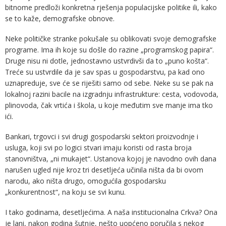
bitnome predloži konkretna rješenja populacijske politike ili, kako
se to kaže, demografske obnove.
Neke političke stranke pokušale su oblikovati svoje demografske
programe. Ima ih koje su došle do razine „programskog papira“.
Druge nisu ni dotle, jednostavno ustvrdivši da to „puno košta“.
Treće su ustvrdile da je sav spas u gospodarstvu, pa kad ono
uznapreduje, sve će se riješiti samo od sebe. Neke su se pak na
lokalnoj razini bacile na izgradnju infrastrukture: cesta, vodovoda,
plinovoda, čak vrtića i škola, u koje međutim sve manje ima tko
ići.
Bankari, trgovci i svi drugi gospodarski sektori proizvodnje i
usluga, koji svi po logici stvari imaju koristi od rasta broja
stanovništva, „ni mukajet“. Ustanova kojoj je navodno ovih dana
narušen ugled nije kroz tri desetljeća učinila ništa da bi ovom
narodu, ako ništa drugo, omogućila gospodarsku
„konkurentnost“, na koju se svi kunu.
I tako godinama, desetljećima. A naša institucionalna Crkva? Ona
je lani, nakon godina šutnje, nešto uopćeno poručila s nekog