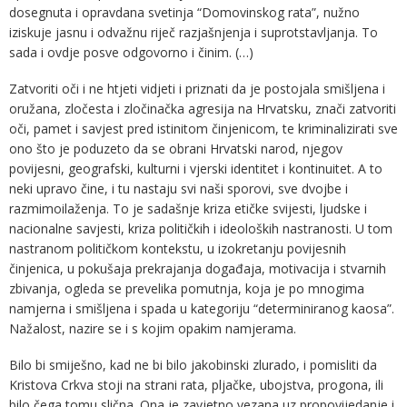
dosegnuta i opravdana svetinja “Domovinskog rata”, nužno
iziskuje jasnu i odvažnu riječ razjašnjenja i suprotstavljanja. To
sada i ovdje posve odgovorno i činim. (…)
Zatvoriti oči i ne htjeti vidjeti i priznati da je postojala smišljena i
oružana, zločesta i zločinačka agresija na Hrvatsku, znači zatvoriti
oči, pamet i savjest pred istinitom činjenicom, te kriminalizirati sve
ono što je poduzeto da se obrani Hrvatski narod, njegov
povijesni, geografski, kulturni i vjerski identitet i kontinuitet. A to
neki upravo čine, i tu nastaju svi naši sporovi, sve dvojbe i
razmimoilaženja. To je sadašnje kriza etičke svijesti, ljudske i
nacionalne savjesti, kriza političkih i ideoloških nastranosti. U tom
nastranom političkom kontekstu, u izokretanju povijesnih
činjenica, u pokušaja prekrajanja događaja, motivacija i stvarnih
zbivanja, ogleda se prevelika pomutnja, koja je po mnogima
namjerna i smišljena i spada u kategoriju “determiniranog kaosa”.
Nažalost, nazire se i s kojim opakim namjerama.
Bilo bi smiješno, kad ne bi bilo jakobinski zlurado, i pomisliti da
Kristova Crkva stoji na strani rata, pljačke, ubojstva, progona, ili
bilo čega tomu slična. Ona je zavjetno vezana uz propovijedanje i