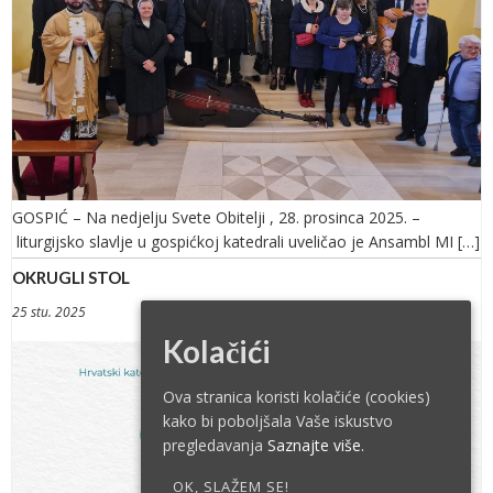
GOSPIĆ – Na nedjelju Svete Obitelji , 28. prosinca 2025. –
liturgijsko slavlje u gospićkoj katedrali uveličao je Ansambl MI […]
OKRUGLI STOL
25 stu. 2025
Kolačići
Ova stranica koristi kolačiće (cookies)
kako bi poboljšala Vaše iskustvo
pregledavanja
Saznajte više.
OK, SLAŽEM SE!