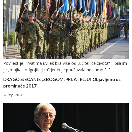
Povijest je Hrvatima uvijek bila više od „učiteljice života“ – bila im
je „majka i odgojiteljica“ jer ih je poučavala ne samo […]
DRAGO SJEĆANJE ;ZBOGOM, PRIJATELJU! Objavljeno uz
preminuće 2017.
30 srp. 2026