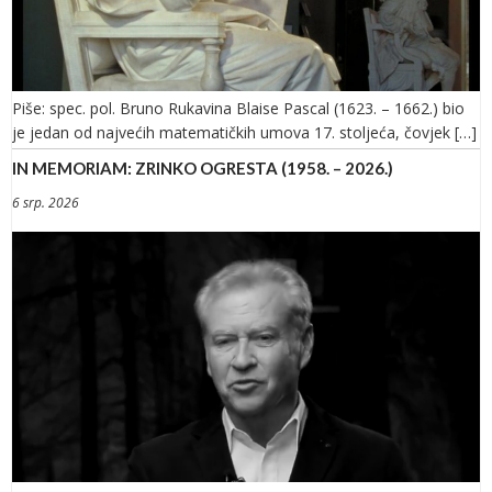
Piše: spec. pol. Bruno Rukavina Blaise Pascal (1623. – 1662.) bio
je jedan od najvećih matematičkih umova 17. stoljeća, čovjek […]
IN MEMORIAM: ZRINKO OGRESTA (1958. – 2026.)
6 srp. 2026