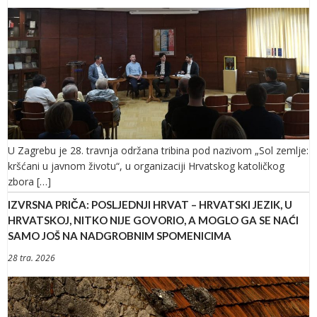
U Zagrebu je 28. travnja održana tribina pod nazivom „Sol zemlje:
kršćani u javnom životu“, u organizaciji Hrvatskog katoličkog
zbora […]
IZVRSNA PRIČA: POSLJEDNJI HRVAT – HRVATSKI JEZIK, U
HRVATSKOJ, NITKO NIJE GOVORIO, A MOGLO GA SE NAĆI
SAMO JOŠ NA NADGROBNIM SPOMENICIMA
28 tra. 2026