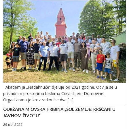
Akademija „Nadahnuće“ djeluje od 2021.godine. Odvija se u
prikladnim prostorima bliskima Crkvi diljem Domovine.
Organizirana je kroz radionice dva […]
ODRŽANA MIOVSKA TRIBINA „SOL ZEMLJE: KRŠĆANI U
JAVNOM ŽIVOTU“
29 tra. 2026