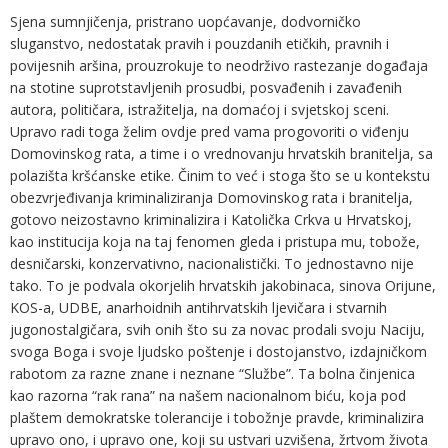
Sjena sumnjičenja, pristrano uopćavanje, dodvorničko
sluganstvo, nedostatak pravih i pouzdanih etičkih, pravnih i
povijesnih aršina, prouzrokuje to neodrživo rastezanje događaja
na stotine suprotstavljenih prosudbi, posvađenih i zavađenih
autora, političara, istražitelja, na domaćoj i svjetskoj sceni.
Upravo radi toga želim ovdje pred vama progovoriti o viđenju
Domovinskog rata, a time i o vrednovanju hrvatskih branitelja, sa
polazišta kršćanske etike. Činim to već i stoga što se u kontekstu
obezvrjeđivanja kriminaliziranja Domovinskog rata i branitelja,
gotovo neizostavno kriminalizira i Katolička Crkva u Hrvatskoj,
kao institucija koja na taj fenomen gleda i pristupa mu, tobože,
desničarski, konzervativno, nacionalistički. To jednostavno nije
tako. To je podvala okorjelih hrvatskih jakobinaca, sinova Orijune,
KOS-a, UDBE, anarhoidnih antihrvatskih ljevičara i stvarnih
jugonostalgičara, svih onih što su za novac prodali svoju Naciju,
svoga Boga i svoje ljudsko poštenje i dostojanstvo, izdajničkom
rabotom za razne znane i neznane “Službe”. Ta bolna činjenica
kao razorna “rak rana” na našem nacionalnom biću, koja pod
plaštem demokratske tolerancije i tobožnje pravde, kriminalizira
upravo ono, i upravo one, koji su ustvari uzvišena, žrtvom života