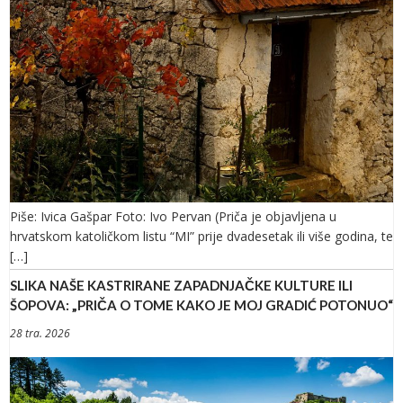
Piše: Ivica Gašpar Foto: Ivo Pervan (Priča je objavljena u
hrvatskom katoličkom listu “MI” prije dvadesetak ili više godina, te
[…]
SLIKA NAŠE KASTRIRANE ZAPADNJAČKE KULTURE ILI
ŠOPOVA: „PRIČA O TOME KAKO JE MOJ GRADIĆ POTONUO“
28 tra. 2026