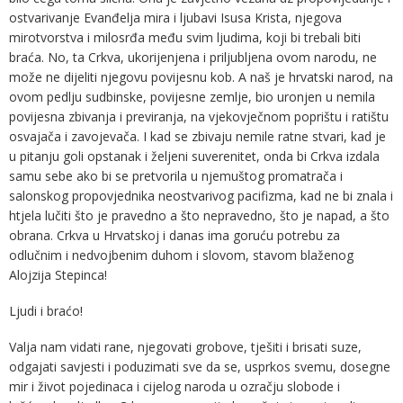
ostvarivanje Evanđelja mira i ljubavi Isusa Krista, njegova
mirotvorstva i milosrđa među svim ljudima, koji bi trebali biti
braća. No, ta Crkva, ukorijenjena i priljubljena ovom narodu, ne
može ne dijeliti njegovu povijesnu kob. A naš je hrvatski narod, na
ovom pedlju sudbinske, povijesne zemlje, bio uronjen u nemila
povijesna zbivanja i previranja, na vjekovječnom poprištu i ratištu
osvajača i zavojevača. I kad se zbivaju nemile ratne stvari, kad je
u pitanju goli opstanak i željeni suverenitet, onda bi Crkva izdala
samu sebe ako bi se pretvorila u njemuštog promatrača i
salonskog propovjednika neostvarivog pacifizma, kad ne bi znala i
htjela lučiti što je pravedno a što nepravedno, što je napad, a što
obrana. Crkva u Hrvatskoj i danas ima goruću potrebu za
odlučnim i nedvojbenim duhom i slovom, stavom blaženog
Alojzija Stepinca!
Ljudi i braćo!
Valja nam vidati rane, njegovati grobove, tješiti i brisati suze,
odgajati savjesti i poduzimati sve da se, usprkos svemu, dosegne
mir i život pojedinaca i cijelog naroda u ozračju slobode i