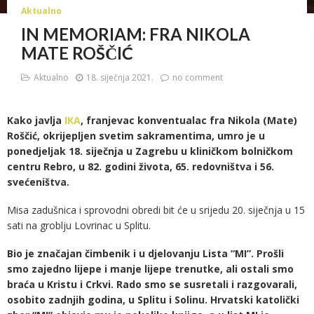
Aktualno
IN MEMORIAM: FRA NIKOLA
MATE ROŠČIĆ
Aktualno
18. siječnja 2021.
no comment
Kako javlja
IKA
, franjevac konventualac fra Nikola (Mate)
Roščić, okrijepljen svetim sakramentima, umro je u
ponedjeljak 18. siječnja u Zagrebu u kliničkom bolničkom
centru Rebro, u 82. godini života, 65. redovništva i 56.
svećeništva.
Misa zadušnica i sprovodni obredi bit će u srijedu 20. siječnja u 15
sati na groblju Lovrinac u Splitu.
Bio je značajan čimbenik i u djelovanju Lista “MI”. Prošli
smo zajedno lijepe i manje lijepe trenutke, ali ostali smo
braća u Kristu i Crkvi. Rado smo se susretali i razgovarali,
osobito zadnjih godina, u Splitu i Solinu. Hrvatski katolički