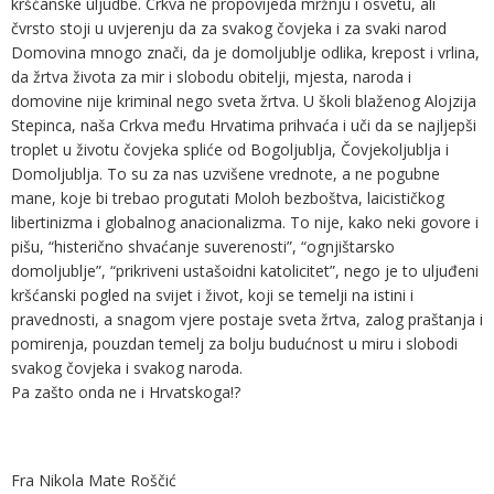
kršćanske uljudbe. Crkva ne propovijeda mržnju i osvetu, ali
čvrsto stoji u uvjerenju da za svakog čovjeka i za svaki narod
Domovina mnogo znači, da je domoljublje odlika, krepost i vrlina,
da žrtva života za mir i slobodu obitelji, mjesta, naroda i
domovine nije kriminal nego sveta žrtva. U školi blaženog Alojzija
Stepinca, naša Crkva među Hrvatima prihvaća i uči da se najljepši
troplet u životu čovjeka spliće od Bogoljublja, Čovjekoljublja i
Domoljublja. To su za nas uzvišene vrednote, a ne pogubne
mane, koje bi trebao progutati Moloh bezboštva, laicističkog
libertinizma i globalnog anacionalizma. To nije, kako neki govore i
pišu, “histerično shvaćanje suverenosti”, “ognjištarsko
domoljublje”, “prikriveni ustašoidni katolicitet”, nego je to uljuđeni
kršćanski pogled na svijet i život, koji se temelji na istini i
pravednosti, a snagom vjere postaje sveta žrtva, zalog praštanja i
pomirenja, pouzdan temelj za bolju budućnost u miru i slobodi
svakog čovjeka i svakog naroda.
Pa zašto onda ne i Hrvatskoga!?
Fra Nikola Mate Roščić