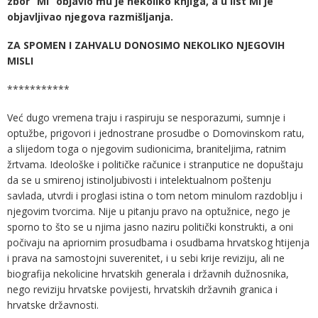
zbor “MI” objavio mu je nekoliko knjiga, a u list MI je
objavljivao njegova razmišljanja.
ZA SPOMEN I ZAHVALU DONOSIMO NEKOLIKO NJEGOVIH
MISLI
***********
Već dugo vremena traju i raspiruju se nesporazumi, sumnje i
optužbe, prigovori i jednostrane prosudbe o Domovinskom ratu,
a slijedom toga o njegovim sudionicima, braniteljima, ratnim
žrtvama. Ideološke i političke računice i stranputice ne dopuštaju
da se u smirenoj istinoljubivosti i intelektualnom poštenju
savlada, utvrdi i proglasi istina o tom netom minulom razdoblju i
njegovim tvorcima. Nije u pitanju pravo na optužnice, nego je
sporno to što se u njima jasno naziru politički konstrukti, a oni
počivaju na apriornim prosudbama i osudbama hrvatskog htijenja
i prava na samostojni suverenitet, i u sebi krije reviziju, ali ne
biografija nekolicine hrvatskih generala i državnih dužnosnika,
nego reviziju hrvatske povijesti, hrvatskih državnih granica i
hrvatske državnosti.