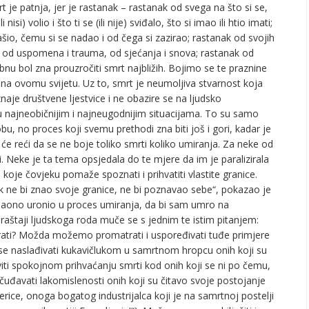
e patnja, jer je rastanak – rastanak od svega na što si se,
isi) volio i što ti se (ili nije) sviđalo, što si imao ili htio imati;
ašio, čemu si se nadao i od čega si zazirao; rastanak od svojih
nak od uspomena i trauma, od sjećanja i snova; rastanak od
nu bol zna prouzročiti smrt najbližih. Bojimo se te praznine
na ovomu svijetu. Uz to, smrt je neumoljiva stvarnost koja
znaje društvene ljestvice i ne obazire se na ljudsko
 najneobičnijim i najneugodnijim situacijama. To su samo
bu, no proces koji svemu prethodi zna biti još i gori, kadar je
i će reći da se ne boje toliko smrti koliko umiranja. Za neke od
rati. Neke je ta tema opsjedala do te mjere da im je paralizirala
vo koje čovjeku pomaže spoznati i prihvatiti vlastite granice.
jek ne bi znao svoje granice, ne bi poznavao sebe“, pokazao je
 misaono uronio u proces umiranja, da bi sam umro na
araštaji ljudskoga roda muče se s jednim te istim pitanjem:
umirati? Možda možemo promatrati i uspoređivati tuđe primjere
se naslađivati kukavičlukom u samrtnom hropcu onih koji su
iviti spokojnom prihvaćanju smrti kod onih koji se ni po čemu,
uđavati lakomislenosti onih koji su čitavo svoje postojanje
rice, onoga bogatog industrijalca koji je na samrtnoj postelji