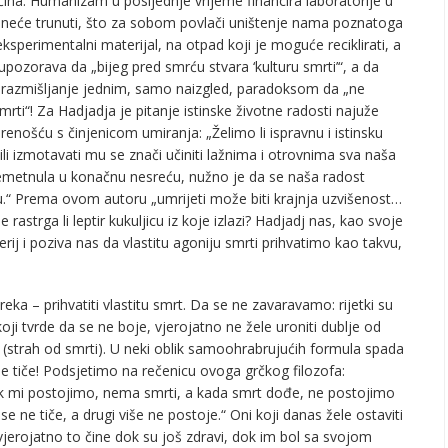
na. Humanizam u posljednje vrijeme financira laboratorije u
i, neće trunuti, što za sobom povlači uništenje nama poznatoga
ksperimentalni materijal, na otpad koji je moguće reciklirati, a
 upozorava da „bijeg pred smrću stvara ‘kulturu smrti’“, a da
na razmišljanje jednim, samo naizgled, paradoksom da „ne
rti“! Za Hadjadja je pitanje istinske životne radosti najuže
renošću s činjenicom umiranja: „Želimo li ispravnu i istinsku
 ili izmotavati mu se znači učiniti lažnima i otrovnima sva naša
emetnula u konačnu nesreću, nužno je da se naša radost
nju.“ Prema ovom autoru „umrijeti može biti krajnja uzvišenost…
rastrga li leptir kukuljicu iz koje izlazi? Hadjadj nas, kao svoje
rij i poziva nas da vlastitu agoniju smrti prihvatimo kao takvu,
eka – prihvatiti vlastitu smrt. Da se ne zavaravamo: rijetki su
koji tvrde da se ne boje, vjerojatno ne žele uroniti dublje od
 (strah od smrti). U neki oblik samoohrabrujućih formula spada
ne tiče! Podsjetimo na rečenicu ovoga grčkog filozofa:
 dok mi postojimo, nema smrti, a kada smrt dođe, ne postojimo
i se ne tiče, a drugi više ne postoje.“ Oni koji danas žele ostaviti
 vjerojatno to čine dok su još zdravi, dok im bol sa svojom