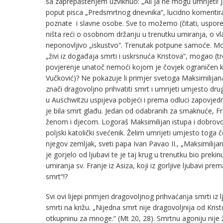
sa zaprepaštenjem uzviknuo: „Ali ja ne mogu umrijeti! J
poput pisca „Predsmrtnog dnevnika“, lucidno komentirat
poznate i slavne osobe. Sve to možemo (čitati, uspore
ništa reći o osobnom držanju u trenutku umiranja, o vl
neponovljivo „iskustvo“. Trenutak potpune samoće. Mora
„živi iz događaja smrti i uskrsnuća Kristova“, mogao (t
povjerenje unatoč nemoći kojom je čovjek ograničen ka
Vučković)? Ne pokazuje li primjer svetoga Maksimilijan
znači dragovoljno prihvatiti smrt i umrijeti umjesto d
u Auschwitzu uspijeva pobjeći i prema odluci zapovjed
je bila smrt glađu. Jedan od odabranih za smaknuće, Fr
ženom i djecom. Logoraš Maksimilijan istupa i dobrov
poljski katolički svećenik. Želim umrijeti umjesto toga č
njegov zemljak, sveti papa Ivan Pavao II., „Maksimilija
je gorjelo od ljubavi te je taj krug u trenutku bio prek
umiranja sv. Franje iz Asiza, koji iz gorljive ljubavi pr
smrt“!?
Svi ovi lijepi primjeri dragovoljnog prihvaćanja smrti i
smrti na križu. „Nijedna smrt nije dragovoljnija od Krist
otkupninu za mnoge.“ (Mt 20, 28). Smrtnu agoniju nije že