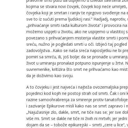
pravome smo putu da uspijemo u izvedbi savršena zloči
kojima se stvara novi čovjek, čovjek koji neće umrijet
čovjeka koji je smrtan i ranjiv te njegovo svođenje na e
sve to iz sućuti prema ljudskoj rasi.“ Hadjadj, naprotiv,
„prihvaćanje smrti rađa kulturom života“ i provocira 
možemo uspjeti u životu, ako ne uspijemo u vlastitoj sm
povezano s prihvaćanjem misterija vlastite smrti i pomi
sreću, nužno je pogledati smrti u oči. Izbjeći taj pogled
zadovoljstva…Kako se naša sreća naposljetku ne bi pr
pomiri sa smrću, ili, još bolje: da se pronađe u umira
život u umiranju pronalazi potpuno ispunjenje u žrtvi. Ne 
suvremenike, kritizira što smrt ne prihvaćamo kao miste
da je doživimo kao svoju.
A to čovjeku i jest najveća i najteža ovozemaljska prepr
pojedinci kod kojih ne postoji strah od smrti. Čak i oni 
razine samoohrabrenja za smirenje protiv tanatofobije
i zazivanje Epikurove misli kako nas se smrt zapravo i 
„Najužasnije zlo, dakle, smrt, ne tiče nas se; jer sve
više mi. Smrt se dakle ne tiče ni živih ni mrtvih; jer jedn
dojam da se – tobože epikurejski – smrti „cere u lice“,