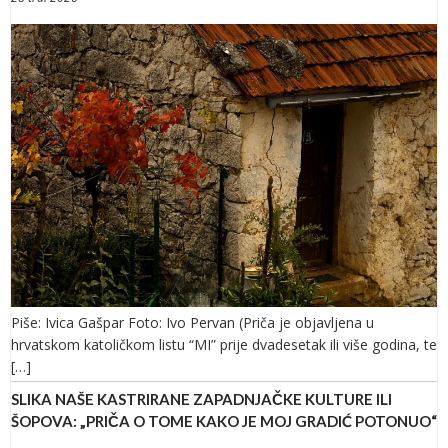
Piše: Ivica Gašpar Foto: Ivo Pervan (Priča je objavljena u
hrvatskom katoličkom listu “MI” prije dvadesetak ili više godina, te
[…]
SLIKA NAŠE KASTRIRANE ZAPADNJAČKE KULTURE ILI
ŠOPOVA: „PRIČA O TOME KAKO JE MOJ GRADIĆ POTONUO“