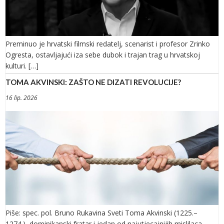
Preminuo je hrvatski filmski redatelj, scenarist i profesor Zrinko
Ogresta, ostavljajući iza sebe dubok i trajan trag u hrvatskoj
kulturi. […]
TOMA AKVINSKI: ZAŠTO NE DIZATI REVOLUCIJE?
16 lip. 2026
Piše: spec. pol. Bruno Rukavina Sveti Toma Akvinski (1225.–
1274.), dominikanski fratar i jedan od najutjecajnijih mislilaca