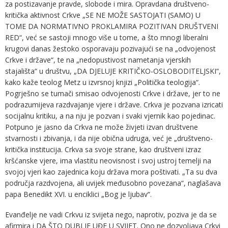
za postizavanje pravde, slobode i mira. Opravdana društveno-
kritička aktivnost Crkve „SE NE MOŽE SASTOJATI (SAMO) U
TOME DA NORMATIVNO PROKLAMIRA POZITIVAN DRUŠTVENI
RED“, već se sastoji mnogo više u tome, a što mnogi liberalni
krugovi danas žestoko osporavaju pozivajući se na „odvojenost
Crkve i države“, te na „nedopustivost nametanja vjerskih
stajališta“ u društvu, „DA DJELUJE KRITIČKO-OSLOBODITELJSKI“,
kako kaže teolog Metz u izvrsnoj knjizi „Politička teologija“.
Pogrješno se tumači smisao odvojenosti Crkve i države, jer to ne
podrazumijeva razdvajanje vjere i države. Crkva je pozvana izricati
socijalnu kritiku, a na nju je pozvan i svaki vjernik kao pojedinac.
Potpuno je jasno da Crkva ne može živjeti izvan društvene
stvarnosti i zbivanja, i da nije obična udruga, već je „društveno-
kritička institucija. Crkva sa svoje strane, kao društveni izraz
kršćanske vjere, ima vlastitu neovisnost i svoj ustroj temelji na
svojoj vjeri kao zajednica koju država mora poštivati. „Ta su dva
područja razdvojena, ali uvijek međusobno povezana“, naglašava
papa Benedikt XVI. u enciklici „Bog je ljubav“.
Evanđelje ne vadi Crkvu iz svijeta nego, naprotiv, poziva je da se
afirmira i DA ŠTO DUBLJE UĐE U SVIJET. Ono ne dozvoljava Crkvi