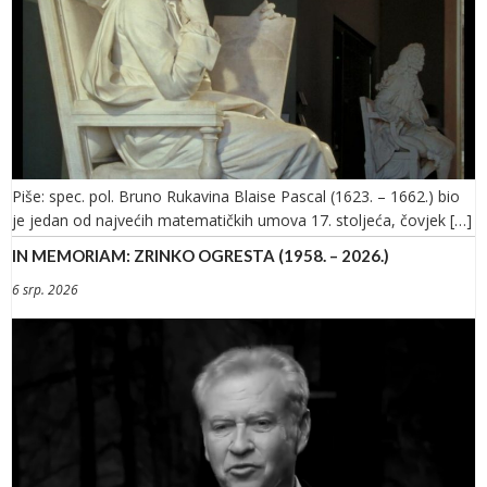
Piše: spec. pol. Bruno Rukavina Blaise Pascal (1623. – 1662.) bio
je jedan od najvećih matematičkih umova 17. stoljeća, čovjek […]
IN MEMORIAM: ZRINKO OGRESTA (1958. – 2026.)
6 srp. 2026