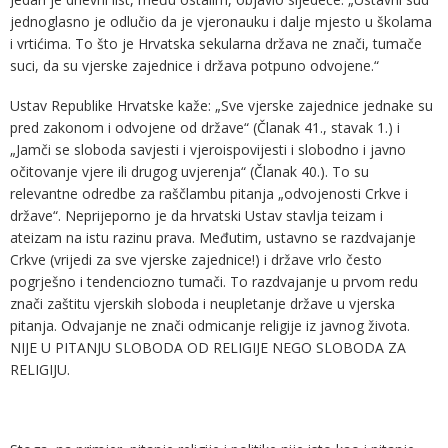
jednoglasno je odlučio da je vjeronauku i dalje mjesto u školama
i vrtićima. To što je Hrvatska sekularna država ne znači, tumače
suci, da su vjerske zajednice i država potpuno odvojene.“
Ustav Republike Hrvatske kaže: „Sve vjerske zajednice jednake su
pred zakonom i odvojene od države“ (Članak 41., stavak 1.) i
„Jamči se sloboda savjesti i vjeroispovijesti i slobodno i javno
očitovanje vjere ili drugog uvjerenja“ (Članak 40.). To su
relevantne odredbe za raščlambu pitanja „odvojenosti Crkve i
države“. Neprijeporno je da hrvatski Ustav stavlja teizam i
ateizam na istu razinu prava. Međutim, ustavno se razdvajanje
Crkve (vrijedi za sve vjerske zajednice!) i države vrlo često
pogrješno i tendenciozno tumači. To razdvajanje u prvom redu
znači zaštitu vjerskih sloboda i neupletanje države u vjerska
pitanja. Odvajanje ne znači odmicanje religije iz javnog života.
NIJE U PITANJU SLOBODA OD RELIGIJE NEGO SLOBODA ZA
RELIGIJU.