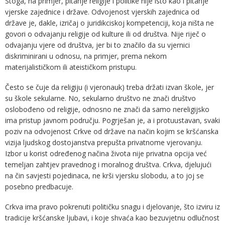
Stoga, na primjer, pitanje religije i politike nije isto kao i pitanje
vjerske zajednice i države. Odvojenost vjerskih zajednica od
države je, dakle, izričaj o juridikciskoj kompetenciji, koja ništa ne
govori o odvajanju religije od kulture ili od društva. Nije riječ o
odvajanju vjere od društva, jer bi to značilo da su vjernici
diskriminirani u odnosu, na primjer, prema nekom
materijalističkom ili ateističkom pristupu.
Često se čuje da religiju (i vjeronauk) treba držati izvan škole, jer
su škole sekularne. No, sekularno društvo ne znači društvo
oslobođeno od religije, odnosno ne znači da samo nereligijsko
ima pristup javnom području. Pogrješan je, a i protuustavan, svaki
poziv na odvojenost Crkve od države na način kojim se kršćanska
vizija ljudskog dostojanstva prepušta privatnome vjerovanju.
Izbor u korist određenog načina života nije privatna opcija već
temeljan zahtjev pravednog i moralnog društva. Crkva, djelujući
na čin savjesti pojedinaca, ne krši vjersku slobodu, a to joj se
posebno predbacuje.
Crkva ima pravo pokrenuti političku snagu i djelovanje, što izviru iz
tradicije kršćanske ljubavi, i koje shvaća kao bezuvjetnu odlučnost