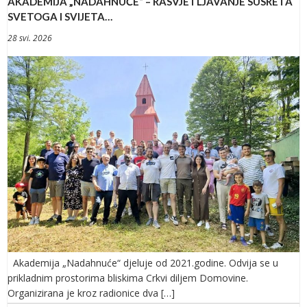
AKADEMIJA „NADAHNUĆE“ – RASVJETLJAVANJE SUSRETA
SVETOGA I SVIJETA…
28 svi. 2026
Akademija „Nadahnuće“ djeluje od 2021.godine. Odvija se u
prikladnim prostorima bliskima Crkvi diljem Domovine.
Organizirana je kroz radionice dva […]