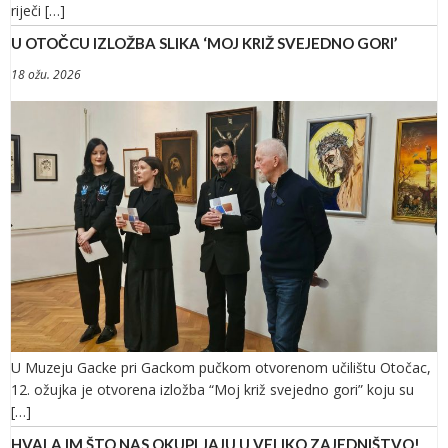
riječi […]
U OTOČCU IZLOŽBA SLIKA ‘MOJ KRIŽ SVEJEDNO GORI’
18 ožu. 2026
U Muzeju Gacke pri Gackom pučkom otvorenom učilištu Otočac,
12. ožujka je otvorena izložba “Moj križ svejedno gori” koju su
[…]
HVALA IM ŠTO NAS OKUPLJAJU U VELIKO ZAJEDNIŠTVO!