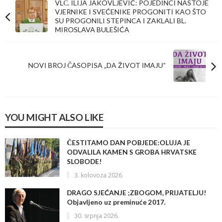
VLČ. ILIJA JAKOVLJEVIĆ: POJEDINCI NASTOJE
VJERNIKE I SVEĆENIKE PROGONITI KAO ŠTO
SU PROGONILI STEPINCA I ZAKLALI BL.
MIROSLAVA BULEŠIĆA
NOVI BROJ ČASOPISA „DA ŽIVOT IMAJU“
YOU MIGHT ALSO LIKE
ČESTITAMO DAN POBJEDE:OLUJA JE
ODVALILA KAMEN S GROBA HRVATSKE
SLOBODE!
3. kolovoza 2026.
DRAGO SJEĆANJE ;ZBOGOM, PRIJATELJU!
Objavljeno uz preminuće 2017.
30. srpnja 2026.