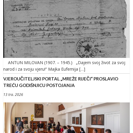
ANTUN MILOVAN (1907. – 1945.) „Dajem svoj život za svoj
narod i za svoju vjeru!“ Majka Eufemija […]
VJEROUČITELJSKI PORTAL „MREŽE RIJEČI“ PROSLAVIO
TREĆU GODIŠNJICU POSTOJANJA
13 tra. 2026