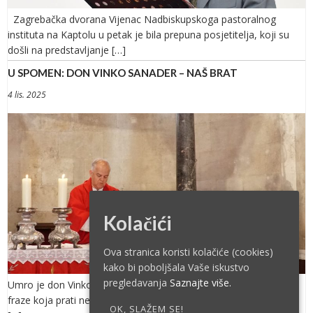
Zagrebačka dvorana Vijenac Nadbiskupskoga pastoralnog
instituta na Kaptolu u petak je bila prepuna posjetitelja, koji su
došli na predstavljanje […]
U SPOMEN: DON VINKO SANADER – NAŠ BRAT
4 lis. 2025
Kolačići
Ova stranica koristi kolačiće (cookies)
kako bi poboljšala Vaše iskustvo
pregledavanja
Saznajte više.
Umro je don Vinko Sanader. Iza te hladne konstatacije, gotovo
fraze koja prati neumitnu sudbinu čovjeka kao bića sazdana od
OK, SLAŽEM SE!