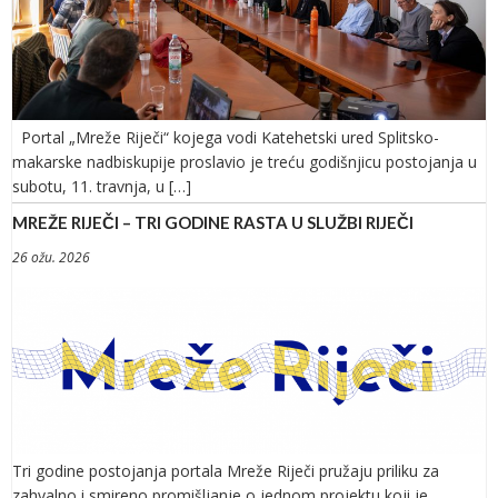
Portal „Mreže Riječi“ kojega vodi Katehetski ured Splitsko-
makarske nadbiskupije proslavio je treću godišnjicu postojanja u
subotu, 11. travnja, u […]
MREŽE RIJEČI – TRI GODINE RASTA U SLUŽBI RIJEČI
26 ožu. 2026
Tri godine postojanja portala Mreže Riječi pružaju priliku za
zahvalno i smireno promišljanje o jednom projektu koji je