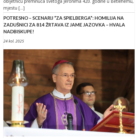
obljetnicu preminuća svetoga Jeronima 420. godine u Betlehemu,
mjestu […]
POTRESNO – SCENARIJ “ZA SPIELBERGA”: HOMILIJA NA
ZADUŠNICI ZA 814 ŽRTAVA IZ JAME JAZOVKA – HVALA
NADBISKUPE!
24 kol. 2025