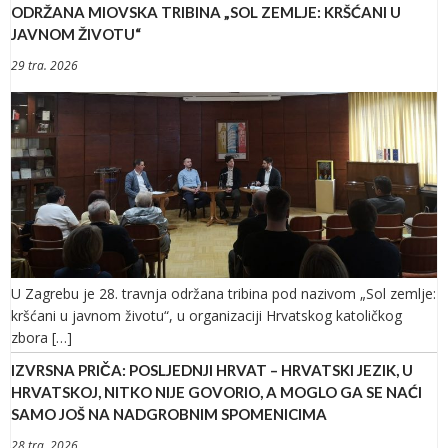
ODRŽANA MIOVSKA TRIBINA „SOL ZEMLJE: KRŠĆANI U
JAVNOM ŽIVOTU“
29 tra. 2026
U Zagrebu je 28. travnja održana tribina pod nazivom „Sol zemlje:
kršćani u javnom životu“, u organizaciji Hrvatskog katoličkog
zbora […]
IZVRSNA PRIČA: POSLJEDNJI HRVAT – HRVATSKI JEZIK, U
HRVATSKOJ, NITKO NIJE GOVORIO, A MOGLO GA SE NAĆI
SAMO JOŠ NA NADGROBNIM SPOMENICIMA
28 tra. 2026