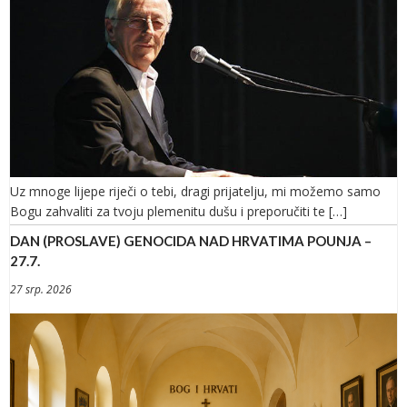
Uz mnoge lijepe riječi o tebi, dragi prijatelju, mi možemo samo
Bogu zahvaliti za tvoju plemenitu dušu i preporučiti te […]
DAN (PROSLAVE) GENOCIDA NAD HRVATIMA POUNJA –
27.7.
27 srp. 2026