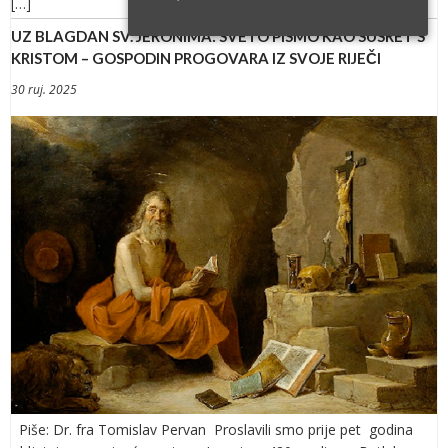
[…]
UZ BLAGDAN SV. JERONIMA: SVETO PISMO KAO SUSRET S
KRISTOM – GOSPODIN PROGOVARA IZ SVOJE RIJEČI
30 ruj. 2025
Piše: Dr. fra Tomislav Pervan Proslavili smo prije pet godina