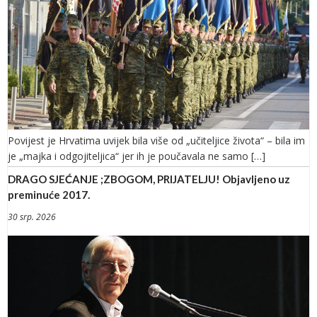
Povijest je Hrvatima uvijek bila više od „učiteljice života“ – bila im
je „majka i odgojiteljica“ jer ih je poučavala ne samo […]
DRAGO SJEĆANJE ;ZBOGOM, PRIJATELJU! Objavljeno uz
preminuće 2017.
30 srp. 2026