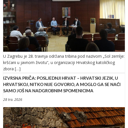
U Zagrebu je 28. travnja održana tribina pod nazivom „Sol zemlje:
kršćani u javnom životu“, u organizaciji Hrvatskog katoličkog
zbora […]
IZVRSNA PRIČA: POSLJEDNJI HRVAT – HRVATSKI JEZIK, U
HRVATSKOJ, NITKO NIJE GOVORIO, A MOGLO GA SE NAĆI
SAMO JOŠ NA NADGROBNIM SPOMENICIMA
28 tra. 2026