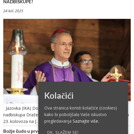
NADBISKUPE!
24 kol. 2025
Kolačići
Ova stranica koristi kolačiće (cookies)
Jazovka (IKA) Donosimo u cijelosti homiliju zagrebačkog
kako bi poboljšala Vaše iskustvo
nadbiskupa Dražena Kutleše na misi zadušnici, služenoj u subotu
pregledavanja
Saznajte više.
23. kolovoza na […]
Božje čudo u prvom nuklearnom napadu – isusovci koji su
OK, SLAŽEM SE!