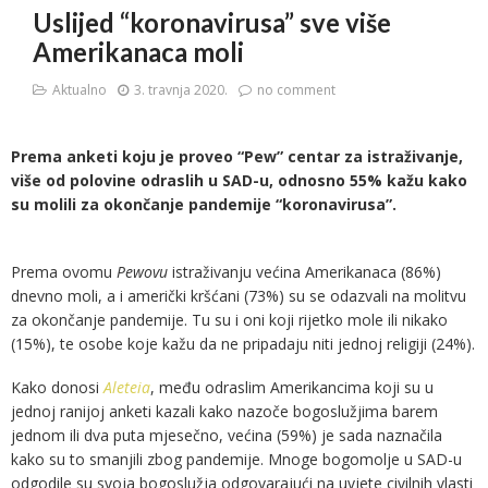
Uslijed “koronavirusa” sve više
Amerikanaca moli
Aktualno
3. travnja 2020.
no comment
Prema anketi koju je proveo “Pew” centar za istraživanje,
više od polovine odraslih u SAD-u, odnosno 55% kažu kako
su molili za okončanje pandemije “koronavirusa”.
Prema ovomu
Pewovu
istraživanju većina Amerikanaca (86%)
dnevno moli, a i američki kršćani (73%) su se odazvali na molitvu
za okončanje pandemije. Tu su i oni koji rijetko mole ili nikako
(15%), te osobe koje kažu da ne pripadaju niti jednoj religiji (24%).
Kako donosi
Aleteia
, među odraslim Amerikancima koji su u
jednoj ranijoj anketi kazali kako nazoče bogoslužjima barem
jednom ili dva puta mjesečno, većina (59%) je sada naznačila
kako su to smanjili zbog pandemije. Mnoge bogomolje u SAD-u
odgodile su svoja bogoslužja odgovarajući na uvjete civilnih vlasti