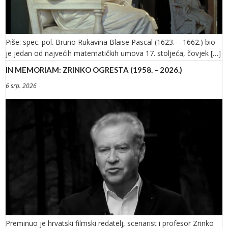
Piše: spec. pol. Bruno Rukavina Blaise Pascal (1623. – 1662.) bio
je jedan od najvećih matematičkih umova 17. stoljeća, čovjek […]
IN MEMORIAM: ZRINKO OGRESTA (1958. – 2026.)
6 srp. 2026
Preminuo je hrvatski filmski redatelj, scenarist i profesor Zrinko