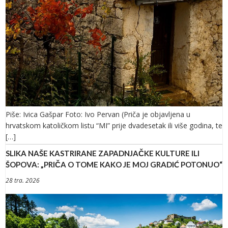
Piše: Ivica Gašpar Foto: Ivo Pervan (Priča je objavljena u
hrvatskom katoličkom listu “MI” prije dvadesetak ili više godina, te
[…]
SLIKA NAŠE KASTRIRANE ZAPADNJAČKE KULTURE ILI
ŠOPOVA: „PRIČA O TOME KAKO JE MOJ GRADIĆ POTONUO“
28 tra. 2026