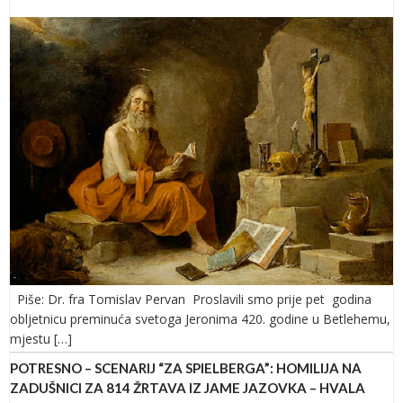
Piše: Dr. fra Tomislav Pervan Proslavili smo prije pet godina
obljetnicu preminuća svetoga Jeronima 420. godine u Betlehemu,
mjestu […]
POTRESNO – SCENARIJ “ZA SPIELBERGA”: HOMILIJA NA
ZADUŠNICI ZA 814 ŽRTAVA IZ JAME JAZOVKA – HVALA