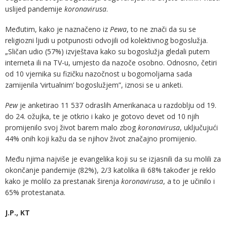
uslijed pandemije
koronavirusa
.
Međutim, kako je naznačeno iz
Pewa
, to ne znači da su se
religiozni ljudi u potpunosti odvojili od kolektivnog bogoslužja.
„Sličan udio (57%) izvještava kako su bogoslužja gledali putem
interneta ili na TV-u, umjesto da nazoče osobno. Odnosno, četiri
od 10 vjernika su fizičku nazočnost u bogomoljama sada
zamijenila ‘virtualnim’ bogoslužjem”, iznosi se u anketi.
Pew
je anketirao 11 537 odraslih Amerikanaca u razdoblju od 19.
do 24. ožujka, te je otkrio i kako je gotovo devet od 10 njih
promijenilo svoj život barem malo zbog
koronavirusa
, uključujući
44% onih koji kažu da se njihov život značajno promijenio.
Među njima najviše je evangelika koji su se izjasnili da su molili za
okončanje pandemije (82%), 2/3 katolika ili 68% također je reklo
kako je molilo za prestanak širenja
koronavirusa
, a to je učinilo i
65% protestanata.
J.P., KT