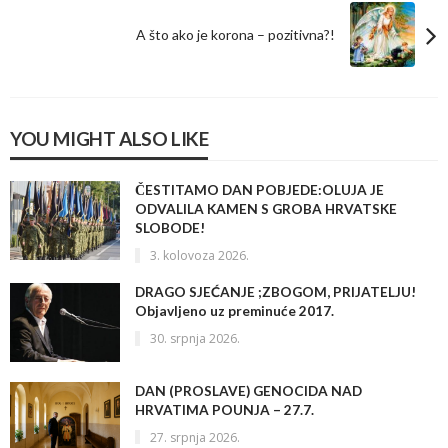
A što ako je korona – pozitivna?!
YOU MIGHT ALSO LIKE
ČESTITAMO DAN POBJEDE:OLUJA JE
ODVALILA KAMEN S GROBA HRVATSKE
SLOBODE!
3. kolovoza 2026.
DRAGO SJEĆANJE ;ZBOGOM, PRIJATELJU!
Objavljeno uz preminuće 2017.
30. srpnja 2026.
DAN (PROSLAVE) GENOCIDA NAD
HRVATIMA POUNJA – 27.7.
27. srpnja 2026.