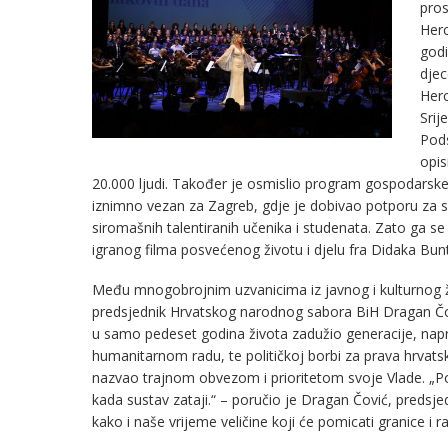
pros
Herc
godi
djec
Herc
Srij
Pod
opis
20.000 ljudi. Također je osmislio program gospodarske,
iznimno vezan za Zagreb, gdje je dobivao potporu za sv
siromašnih talentiranih učenika i studenata. Zato ga 
igranog filma posvećenog životu i djelu fra Didaka Bun
Među mnogobrojnim uzvanicima iz javnog i kulturnog živ
predsjednik Hrvatskog narodnog sabora BiH Dragan Čović
u samo pedeset godina života zadužio generacije, napr
humanitarnom radu, te političkoj borbi za prava hrvats
nazvao trajnom obvezom i prioritetom svoje Vlade. „Po
kada sustav zataji.“ – poručio je Dragan Čović, predsj
kako i naše vrijeme veličine koji će pomicati granice i ra