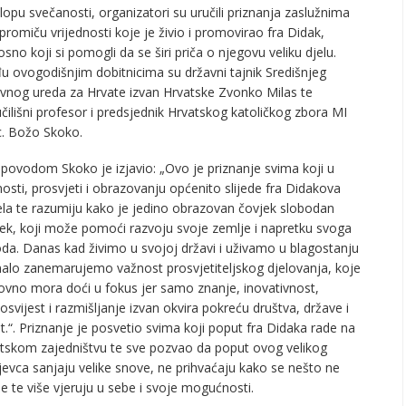
lopu svečanosti, organizatori su uručili priznanja zaslužnima
 promiču vrijednosti koje je živio i promovirao fra Didak,
sno koji si pomogli da se širi priča o njegovu veliku djelu.
 ovogodišnjim dobitnicima su državni tajnik Središnjeg
vnog ureda za Hrvate izvan Hrvatske Zvonko Milas te
čilišni profesor i predsjednik Hrvatskog katoličkog zbora MI
c. Božo Skoko.
povodom Skoko je izjavio: „Ovo je priznanje svima koji u
osti, prosvjeti i obrazovanju općenito slijede fra Didakova
la te razumiju kako je jedino obrazovan čovjek slobodan
ek, koji može pomoći razvoju svoje zemlje i napretku svoga
da. Danas kad živimo u svojoj državi i uživamo u blagostanju
lo zanemarujemo važnost prosvjetiteljskog djelovanja, koje
vno mora doći u fokus jer samo znanje, inovativnost,
svijest i razmišljanje izvan okvira pokreću društva, države i
et.“. Priznanje je posvetio svima koji poput fra Didaka rade na
tskom zajedništvu te sve pozvao da poput ovog velikog
jevca sanjaju velike snove, ne prihvaćaju kako se nešto ne
 te više vjeruju u sebe i svoje mogućnosti.