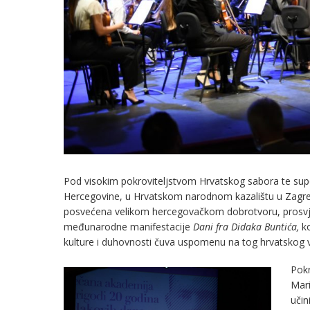
Pod visokim pokroviteljstvom Hrvatskog sabora te sup
Hercegovine, u Hrvatskom narodnom kazalištu u Zagreb
posvećena velikom hercegovačkom dobrotvoru, prosvjeti
međunarodne manifestacije
Dani fra Didaka Buntića,
k
kulture i duhovnosti čuva uspomenu na tog hrvatskog v
Pokr
Mari
učin