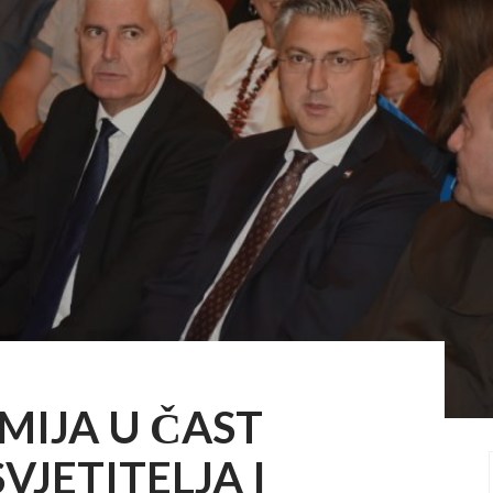
IJA U ČAST
VJETITELJA I