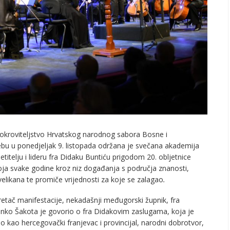
okroviteljstvo Hrvatskog narodnog sabora Bosne i
u u ponedjeljak 9. listopada održana je svečana akademija
telju i lideru fra Didaku Buntiću prigodom 20. obljetnice
oja svake godine kroz niz događanja s područja znanosti,
elikana te promiče vrijednosti za koje se zalagao
.
etač manifestacije, nekadašnji međugorski župnik, fra
nko Šakota je govorio o fra Didakovim zaslugama, koja je
io kao hercegovački franjevac i provincijal, narodni dobrotvor,