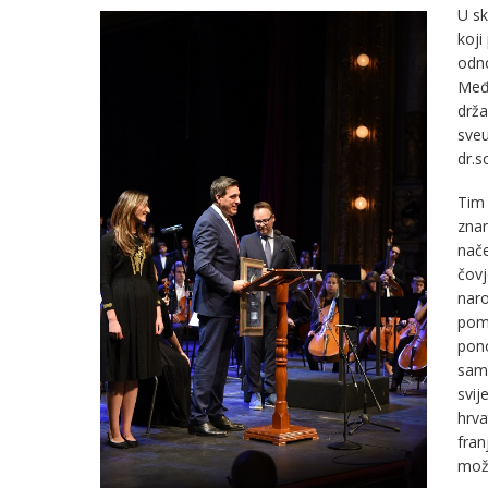
U sk
koji
odno
Među
drža
sveu
dr.s
Tim 
znan
nače
čovj
naro
poma
pono
samo
svij
hrva
fran
može