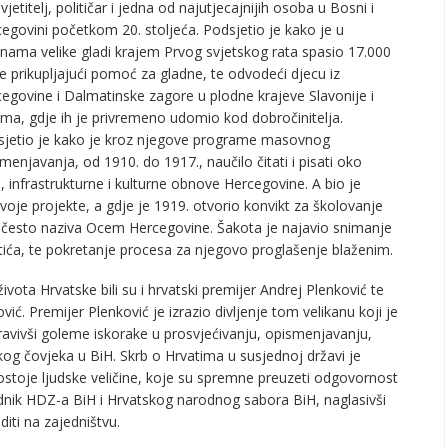
vjetitelj, političar i jedna od najutjecajnijih osoba u Bosni i
egovini početkom 20. stoljeća. Podsjetio je kako je u
nama velike gladi krajem Prvog svjetskog rata spasio 17.000
e prikupljajući pomoć za gladne, te odvodeći djecu iz
egovine i Dalmatinske zagore u plodne krajeve Slavonije i
ema, gdje ih je privremeno udomio kod dobročinitelja.
sjetio je kako je kroz njegove programe masovnog
menjavanja, od 1910. do 1917., naučilo čitati i pisati oko
 infrastrukturne i kulturne obnove Hercegovine. A bio je
oje projekte, a gdje je 1919. otvorio konvikt za školovanje
se često naziva Ocem Hercegovine. Šakota je najavio snimanje
tića, te pokretanje procesa za njegovo proglašenje blaženim.
ota Hrvatske bili su i hrvatski premijer Andrej Plenković te
. Premijer Plenković je izrazio divljenje tom velikanu koji je
avivši goleme iskorake u prosvjećivanju, opismenjavanju,
kog čovjeka u BiH. Skrb o Hrvatima u susjednoj državi je
stoje ljudske veličine, koje su spremne preuzeti odgovornost
ednik HDZ-a BiH i Hrvatskog narodnog sabora BiH, naglasivši
diti na zajedništvu.