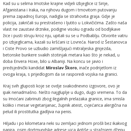
Kad su u selima Imotske krajine vidjeli izbjeglice iz Sirije,
Afganistana i Iraka, na njihovu dugom i trnovitom putovanju
prema zapadnoj Europi, nadigla se strahovita graja. Gdje je
policija, zakričali su prestrašeno i ljutito u Lokvičićima. Zašto naša
vlast ne zaustavi drznike, podigne visoku ogradu od bodljikave
žice i pusti struju kroz nju, upitali su se u Podbablju. Otvorite vatru
po izbjeglicama, kazali su kršćani iz Lovreća. Narod iz Šestanovca
i Ciste Provo se uzbudio zamišljajući mitraljeska gnijezda,
betonske bunkere svakih stotinjak metara kao što je nekad, u
doba Envera Hoxe, bilo u Albaniji. Na koncu se javio i
predsjednički kandidat
Miroslav Škoro
, inače podrijetlom iz
ovoga kraja, s prijedlogom da se rasporedi vojska na granici.
Kraj svih gluposti koje se ovdje svakodnevno izgovore, ovo je
ipak nenadmašno. Nešto najgluplje u dugo, dugo vremena. To da
su Imoćani zabrinuti zbog ilegalnih prelazaka granice, ima smisla
koliko i mesar vegetarijanac, župnik ateist, cvjećarica alergična na
pelud ili prostitutka gadljiva na penis.
Hiljadu i po kilometara neki su zemljaci jednom prošli bez ikakvog
papira, osim dortmundske adrese ujca Antiše u stražnjem džepu