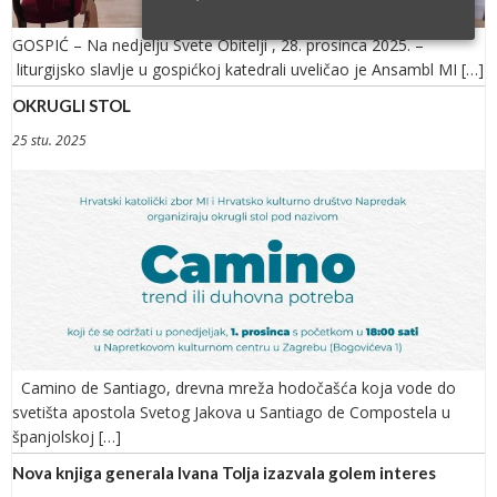
GOSPIĆ – Na nedjelju Svete Obitelji , 28. prosinca 2025. –
liturgijsko slavlje u gospićkoj katedrali uveličao je Ansambl MI […]
OKRUGLI STOL
25 stu. 2025
Camino de Santiago, drevna mreža hodočašća koja vode do
svetišta apostola Svetog Jakova u Santiago de Compostela u
španjolskoj […]
Nova knjiga generala Ivana Tolja izazvala golem interes