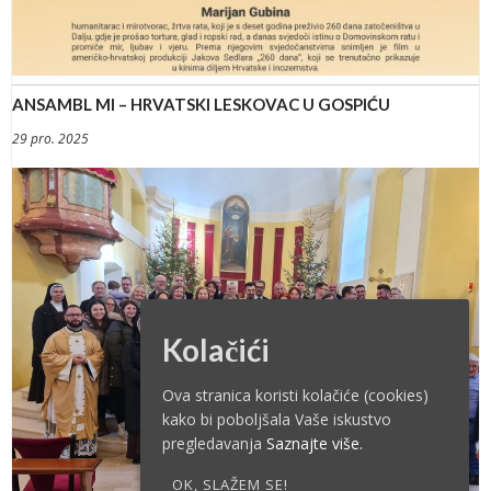
ANSAMBL MI – HRVATSKI LESKOVAC U GOSPIĆU
29 pro. 2025
Kolačići
Ova stranica koristi kolačiće (cookies)
kako bi poboljšala Vaše iskustvo
pregledavanja
Saznajte više.
OK, SLAŽEM SE!