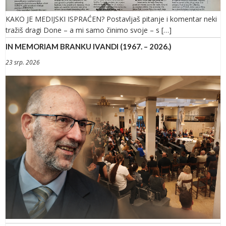
KAKO JE MEDIJSKI ISPRAĆEN? Postavljaš pitanje i komentar neki
tražiš dragi Done – a mi samo činimo svoje – s […]
IN MEMORIAM BRANKU IVANDI (1967. – 2026.)
23 srp. 2026