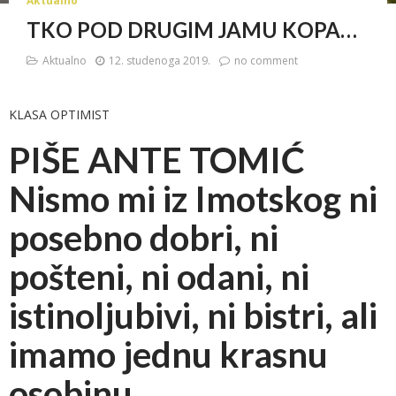
Aktualno
TKO POD DRUGIM JAMU KOPA…
Aktualno
12. studenoga 2019.
no comment
KLASA OPTIMIST
PIŠE ANTE TOMIĆ
Nismo mi iz Imotskog ni
posebno dobri, ni
pošteni, ni odani, ni
istinoljubivi, ni bistri, ali
imamo jednu krasnu
osobinu