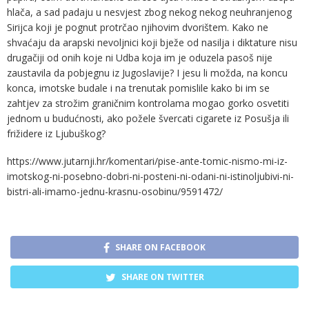
hlača, a sad padaju u nesvjest zbog nekog nekog neuhranjenog
Sirijca koji je pognut protrčao njihovim dvorištem. Kako ne
shvaćaju da arapski nevoljnici koji bježe od nasilja i diktature nisu
drugačiji od onih koje ni Udba koja im je oduzela pasoš nije
zaustavila da pobjegnu iz Jugoslavije? I jesu li možda, na koncu
konca, imotske budale i na trenutak pomislile kako bi im se
zahtjev za strožim graničnim kontrolama mogao gorko osvetiti
jednom u budućnosti, ako požele švercati cigarete iz Posušja ili
frižidere iz Ljubuškog?
https://www.jutarnji.hr/komentari/pise-ante-tomic-nismo-mi-iz-
imotskog-ni-posebno-dobri-ni-posteni-ni-odani-ni-istinoljubivi-ni-
bistri-ali-imamo-jednu-krasnu-osobinu/9591472/
SHARE ON FACEBOOK
SHARE ON TWITTER