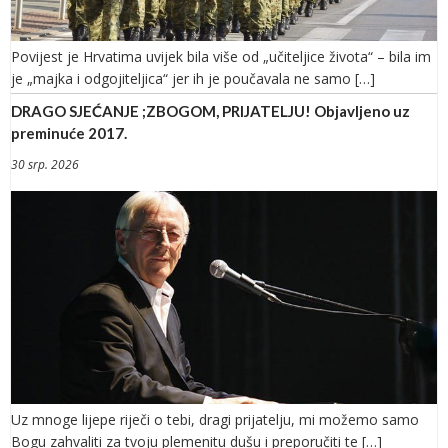
Povijest je Hrvatima uvijek bila više od „učiteljice života“ – bila im
je „majka i odgojiteljica“ jer ih je poučavala ne samo […]
DRAGO SJEĆANJE ;ZBOGOM, PRIJATELJU! Objavljeno uz
preminuće 2017.
30 srp. 2026
Uz mnoge lijepe riječi o tebi, dragi prijatelju, mi možemo samo
Bogu zahvaliti za tvoju plemenitu dušu i preporučiti te […]