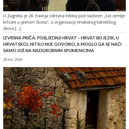
U Zagrebu je 28. travnja održana tribina pod nazivom „Sol zemlje:
kršćani u javnom životu“, u organizaciji Hrvatskog katoličkog
zbora […]
IZVRSNA PRIČA: POSLJEDNJI HRVAT – HRVATSKI JEZIK, U
HRVATSKOJ, NITKO NIJE GOVORIO, A MOGLO GA SE NAĆI
SAMO JOŠ NA NADGROBNIM SPOMENICIMA
28 tra. 2026