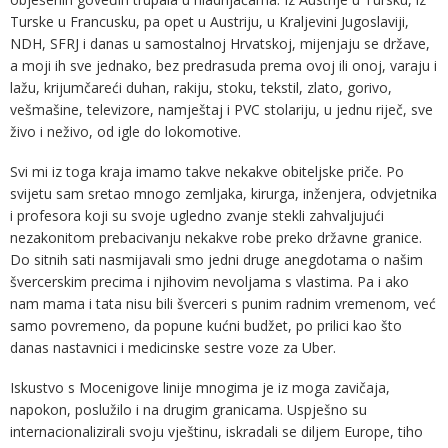
Turske u Francusku, pa opet u Austriju, u Kraljevini Jugoslaviji,
NDH, SFRJ i danas u samostalnoj Hrvatskoj, mijenjaju se države,
a moji ih sve jednako, bez predrasuda prema ovoj ili onoj, varaju i
lažu, krijumčareći duhan, rakiju, stoku, tekstil, zlato, gorivo,
vešmašine, televizore, namještaj i PVC stolariju, u jednu riječ, sve
živo i neživo, od igle do lokomotive.
Svi mi iz toga kraja imamo takve nekakve obiteljske priče. Po
svijetu sam sretao mnogo zemljaka, kirurga, inženjera, odvjetnika
i profesora koji su svoje ugledno zvanje stekli zahvaljujući
nezakonitom prebacivanju nekakve robe preko državne granice.
Do sitnih sati nasmijavali smo jedni druge anegdotama o našim
švercerskim precima i njihovim nevoljama s vlastima. Pa i ako
nam mama i tata nisu bili šverceri s punim radnim vremenom, već
samo povremeno, da popune kućni budžet, po prilici kao što
danas nastavnici i medicinske sestre voze za Uber.
Iskustvo s Mocenigove linije mnogima je iz moga zavičaja,
napokon, poslužilo i na drugim granicama. Uspješno su
internacionalizirali svoju vještinu, iskradali se diljem Europe, tiho