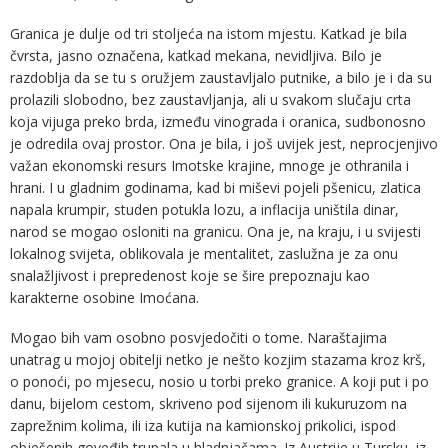
Granica je dulje od tri stoljeća na istom mjestu. Katkad je bila
čvrsta, jasno označena, katkad mekana, nevidljiva. Bilo je
razdoblja da se tu s oružjem zaustavljalo putnike, a bilo je i da su
prolazili slobodno, bez zaustavljanja, ali u svakom slučaju crta
koja vijuga preko brda, između vinograda i oranica, sudbonosno
je odredila ovaj prostor. Ona je bila, i još uvijek jest, neprocjenjivo
važan ekonomski resurs Imotske krajine, mnoge je othranila i
hrani. I u gladnim godinama, kad bi miševi pojeli pšenicu, zlatica
napala krumpir, studen potukla lozu, a inflacija uništila dinar,
narod se mogao osloniti na granicu. Ona je, na kraju, i u svijesti
lokalnog svijeta, oblikovala je mentalitet, zaslužna je za onu
snalažljivost i prepredenost koje se šire prepoznaju kao
karakterne osobine Imoćana.
Mogao bih vam osobno posvjedočiti o tome. Naraštajima
unatrag u mojoj obitelji netko je nešto kozjim stazama kroz krš,
o ponoći, po mjesecu, nosio u torbi preko granice. A koji put i po
danu, bijelom cestom, skriveno pod sijenom ili kukuruzom na
zaprežnim kolima, ili iza kutija na kamionskoj prikolici, ispod
obješenih goveđih trupala u hladnjačama. Iz Austrije u Tursku, iz