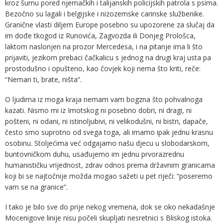
kroz šumu pored njemačkih i talijanskih policijskih patrola s psima.
Bezočno su lagali i belgijske i nizozemske carinske službenike.
Granične vlasti diljem Europe posebno su upozorene za slučaj da
im dođe tkogod iz Runovića, Zagvozda ili Donjeg Prološca,
laktom naslonjen na prozor Mercedesa, i na pitanje ima li što
prijaviti, jezikom prebaci čačkalicu s jednog na drugi kraj usta pa
prostodušno i opušteno, kao čovjek koji nema što kriti, reče:
“Neman ti, brate, ništa”.
O ljudima iz moga kraja nemam vam bogzna što pohvalnoga
kazati. Nismo mi iz Imotskog ni posebno dobri, ni dragi, ni
pošteni, ni odani, ni istinoljubivi, ni velikodušni, ni bistri, dapače,
često smo suprotno od svega toga, ali imamo ipak jednu krasnu
osobinu. Stoljećima već odgajamo našu djecu u slobodarskom,
buntovničkom duhu, usađujemo im jednu prvorazrednu
humanističku vrijednost, zdrav odnos prema državnim granicama
koji bi se najtočnije možda mogao sažeti u pet riječi: “poseremo
vam se na granice”.
I tako je bilo sve do prije nekog vremena, dok se oko nekadašnje
Mocenigove linije nisu počeli skupljati nesretnici s Bliskog istoka.