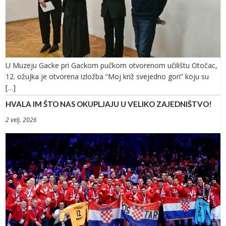
U Muzeju Gacke pri Gackom pučkom otvorenom učilištu Otočac,
12. ožujka je otvorena izložba “Moj križ svejedno gori” koju su
[…]
HVALA IM ŠTO NAS OKUPLJAJU U VELIKO ZAJEDNIŠTVO!
2 velj. 2026