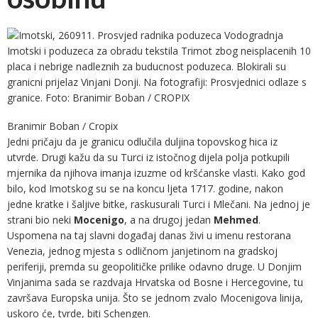
Branimir Boban / Cropix
Jedni pričaju da je granicu odlučila duljina topovskog hica iz
utvrde. Drugi kažu da su Turci iz istočnog dijela polja potkupili
mjernika da njihova imanja izuzme od kršćanske vlasti. Kako god
bilo, kod Imotskog su se na koncu ljeta 1717. godine, nakon
jedne kratke i šaljive bitke, raskusurali Turci i Mlečani. Na jednoj je
strani bio neki
Mocenigo
, a na drugoj jedan
Mehmed
.
Uspomena na taj slavni događaj danas živi u imenu restorana
Venezia, jednog mjesta s odličnom janjetinom na gradskoj
periferiji, premda su geopolitičke prilike odavno druge. U Donjim
Vinjanima sada se razdvaja Hrvatska od Bosne i Hercegovine, tu
završava Europska unija. Što se jednom zvalo Mocenigova linija,
uskoro će, tvrde, biti Schengen.