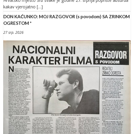
Hrvatsko mjesto Srb svake je godine 27. srpnja poprište absurda
kakav vjerojatno […]
DON KAĆUNKO: MOJ RAZGOVOR (s povodom) SA ZRINKOM
OGRESTOM *
27 srp. 2026