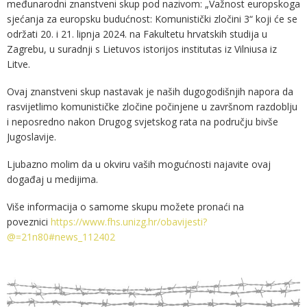
međunarodni znanstveni skup pod nazivom: „Važnost europskoga
sjećanja za europsku budućnost: Komunistički zločini 3“ koji će se
održati 20. i 21. lipnja 2024. na Fakultetu hrvatskih studija u
Zagrebu, u suradnji s Lietuvos istorijos institutas iz Vilniusa iz
Litve.
Ovaj znanstveni skup nastavak je naših dugogodišnjih napora da
rasvijetlimo komunističke zločine počinjene u završnom razdoblju
i neposredno nakon Drugog svjetskog rata na području bivše
Jugoslavije.
Ljubazno molim da u okviru vaših mogućnosti najavite ovaj
događaj u medijima.
Više informacija o samome skupu možete pronaći na
poveznici
https://www.fhs.unizg.hr/obavijesti?
@=21n80#news_112402