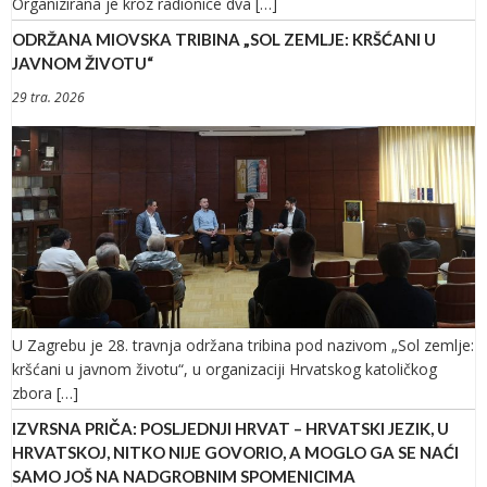
Organizirana je kroz radionice dva […]
ODRŽANA MIOVSKA TRIBINA „SOL ZEMLJE: KRŠĆANI U
JAVNOM ŽIVOTU“
29 tra. 2026
U Zagrebu je 28. travnja održana tribina pod nazivom „Sol zemlje:
kršćani u javnom životu“, u organizaciji Hrvatskog katoličkog
zbora […]
IZVRSNA PRIČA: POSLJEDNJI HRVAT – HRVATSKI JEZIK, U
HRVATSKOJ, NITKO NIJE GOVORIO, A MOGLO GA SE NAĆI
SAMO JOŠ NA NADGROBNIM SPOMENICIMA