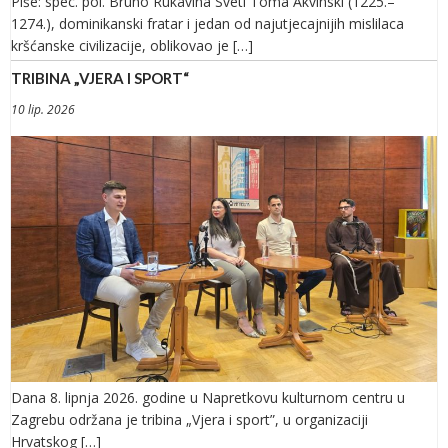
Piše: spec. pol. Bruno Rukavina Sveti Toma Akvinski (1225.–
1274.), dominikanski fratar i jedan od najutjecajnijih mislilaca
kršćanske civilizacije, oblikovao je […]
TRIBINA „VJERA I SPORT“
10 lip. 2026
Dana 8. lipnja 2026. godine u Napretkovu kulturnom centru u
Zagrebu održana je tribina „Vjera i sport”, u organizaciji
Hrvatskog […]