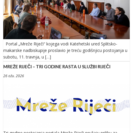
Portal „Mreže Riječi“ kojega vodi Katehetski ured Splitsko-
makarske nadbiskupije proslavio je treću godišnjicu postojanja u
subotu, 11. travnja, u […]
MREŽE RIJEČI – TRI GODINE RASTA U SLUŽBI RIJEČI
26 ožu. 2026
Tri godine postojanja portala Mreže Riječi pružaju priliku za