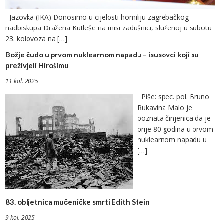
Jazovka (IKA) Donosimo u cijelosti homiliju zagrebačkog
nadbiskupa Dražena Kutleše na misi zadušnici, služenoj u subotu
23. kolovoza na […]
Božje čudo u prvom nuklearnom napadu – isusovci koji su
preživjeli Hirošimu
11 kol. 2025
Piše: spec. pol. Bruno
Rukavina Malo je
poznata činjenica da je
prije 80 godina u prvom
nuklearnom napadu u
[…]
83. obljetnica mučeničke smrti Edith Stein
9 kol. 2025