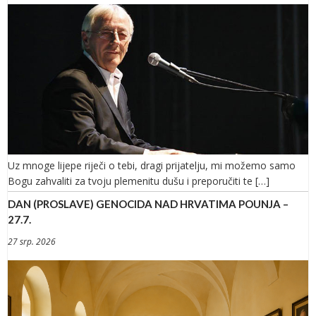
Uz mnoge lijepe riječi o tebi, dragi prijatelju, mi možemo samo
Bogu zahvaliti za tvoju plemenitu dušu i preporučiti te […]
DAN (PROSLAVE) GENOCIDA NAD HRVATIMA POUNJA –
27.7.
27 srp. 2026