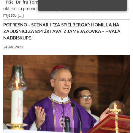
Piše: Dr. fra Tomislav Pervan Proslavili smo prije pet godina
obljetnicu preminuća svetoga Jeronima 420. godine u Betlehemu,
mjestu […]
POTRESNO – SCENARIJ “ZA SPIELBERGA”: HOMILIJA NA
ZADUŠNICI ZA 814 ŽRTAVA IZ JAME JAZOVKA – HVALA
NADBISKUPE!
24 kol. 2025