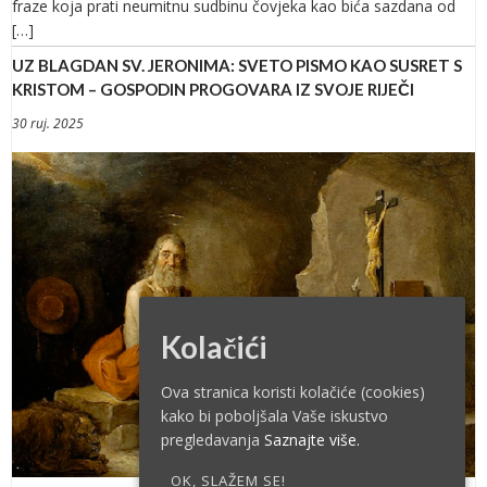
fraze koja prati neumitnu sudbinu čovjeka kao bića sazdana od
[…]
UZ BLAGDAN SV. JERONIMA: SVETO PISMO KAO SUSRET S
KRISTOM – GOSPODIN PROGOVARA IZ SVOJE RIJEČI
30 ruj. 2025
Kolačići
Ova stranica koristi kolačiće (cookies)
kako bi poboljšala Vaše iskustvo
pregledavanja
Saznajte više.
OK, SLAŽEM SE!