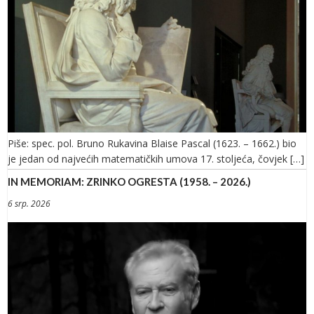
Piše: spec. pol. Bruno Rukavina Blaise Pascal (1623. – 1662.) bio
je jedan od najvećih matematičkih umova 17. stoljeća, čovjek […]
IN MEMORIAM: ZRINKO OGRESTA (1958. – 2026.)
6 srp. 2026