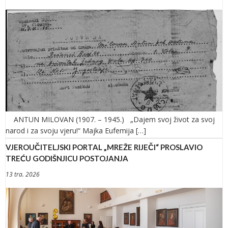
ANTUN MILOVAN (1907. – 1945.) „Dajem svoj život za svoj
narod i za svoju vjeru!“ Majka Eufemija […]
VJEROUČITELJSKI PORTAL „MREŽE RIJEČI“ PROSLAVIO
TREĆU GODIŠNJICU POSTOJANJA
13 tra. 2026