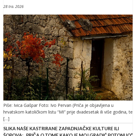
28 tra. 2026
Piše: Ivica Gašpar Foto: Ivo Pervan (Priča je objavljena u
hrvatskom katoličkom listu “MI” prije dvadesetak ili više godina, te
[…]
SLIKA NAŠE KASTRIRANE ZAPADNJAČKE KULTURE ILI
ŠOPOVA: „PRIČA O TOME KAKO JE MOJ GRADIĆ POTONUO“