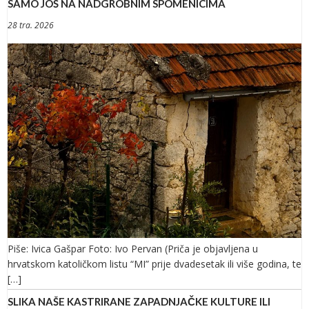
SAMO JOŠ NA NADGROBNIM SPOMENICIMA
28 tra. 2026
Piše: Ivica Gašpar Foto: Ivo Pervan (Priča je objavljena u
hrvatskom katoličkom listu “MI” prije dvadesetak ili više godina, te
[…]
SLIKA NAŠE KASTRIRANE ZAPADNJAČKE KULTURE ILI