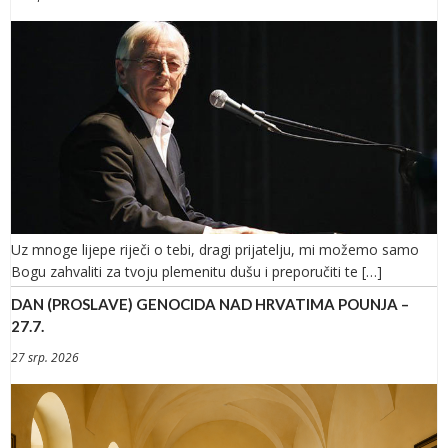
Uz mnoge lijepe riječi o tebi, dragi prijatelju, mi možemo samo
Bogu zahvaliti za tvoju plemenitu dušu i preporučiti te […]
DAN (PROSLAVE) GENOCIDA NAD HRVATIMA POUNJA –
27.7.
27 srp. 2026