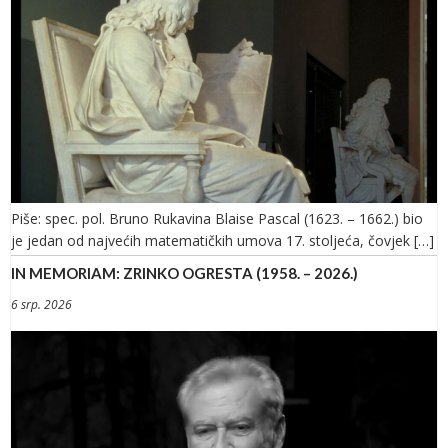
Piše: spec. pol. Bruno Rukavina Blaise Pascal (1623. – 1662.) bio
je jedan od najvećih matematičkih umova 17. stoljeća, čovjek […]
IN MEMORIAM: ZRINKO OGRESTA (1958. – 2026.)
6 srp. 2026