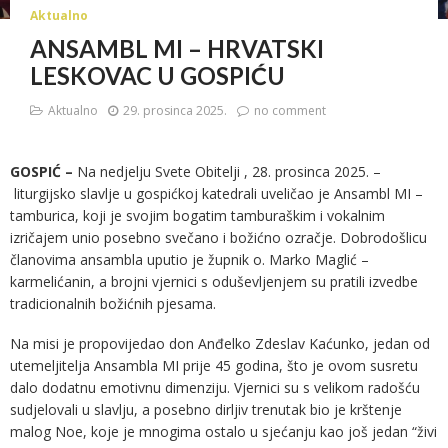
Aktualno
ANSAMBL MI – HRVATSKI
LESKOVAC U GOSPIĆU
Aktualno
29. prosinca 2025.
no comment
GOSPIĆ –
Na nedjelju Svete Obitelji , 28. prosinca 2025. –
liturgijsko slavlje u gospićkoj katedrali uveličao je Ansambl MI –
tamburica, koji je svojim bogatim tamburaškim i vokalnim
izričajem unio posebno svečano i božićno ozračje. Dobrodošlicu
članovima ansambla uputio je župnik o. Marko Maglić –
karmelićanin, a brojni vjernici s oduševljenjem su pratili izvedbe
tradicionalnih božićnih pjesama.
Na misi je propovijedao don Anđelko Zdeslav Kaćunko, jedan od
utemeljitelja Ansambla MI prije 45 godina, što je ovom susretu
dalo dodatnu emotivnu dimenziju. Vjernici su s velikom radošću
sudjelovali u slavlju, a posebno dirljiv trenutak bio je krštenje
malog Noe, koje je mnogima ostalo u sjećanju kao još jedan “živi