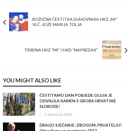
BOŽIĆNA ČESTITKA DUHOVNIKA HKZ „MI“
VLČ. JOZE MARIJA TOLJA
TRIBINA HKZ “MI” I HKD “NAPREDAK”
YOU MIGHT ALSO LIKE
ČESTITAMO DAN POBJEDE:OLUJA JE
ODVALILA KAMEN S GROBA HRVATSKE
SLOBODE!
3. kolovoza 2026.
DRAGO SJEĆANJE ;ZBOGOM, PRIJATELJU!
Objavljeno uz preminuće 2017.