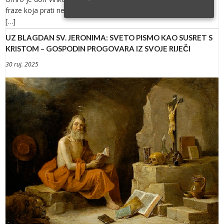
fraze koja prati neumitnu sudbinu čovjeka kao bića sazdana od
[…]
UZ BLAGDAN SV. JERONIMA: SVETO PISMO KAO SUSRET S
KRISTOM – GOSPODIN PROGOVARA IZ SVOJE RIJEČI
30 ruj. 2025