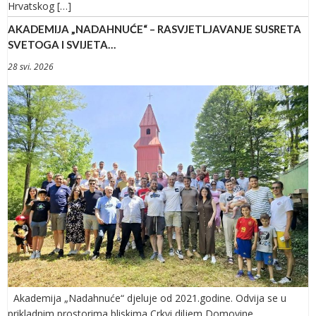
Hrvatskog […]
AKADEMIJA „NADAHNUĆE“ – RASVJETLJAVANJE SUSRETA
SVETOGA I SVIJETA…
28 svi. 2026
Akademija „Nadahnuće“ djeluje od 2021.godine. Odvija se u
prikladnim prostorima bliskima Crkvi diljem Domovine.