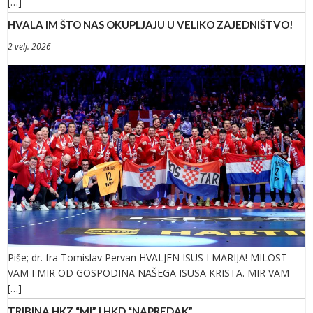
[…]
HVALA IM ŠTO NAS OKUPLJAJU U VELIKO ZAJEDNIŠTVO!
2 velj. 2026
Piše; dr. fra Tomislav Pervan HVALJEN ISUS I MARIJA! MILOST
VAM I MIR OD GOSPODINA NAŠEGA ISUSA KRISTA. MIR VAM
[…]
TRIBINA HKZ “MI” I HKD “NAPREDAK”