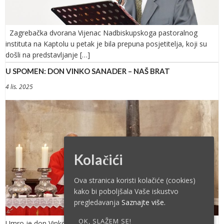
Zagrebačka dvorana Vijenac Nadbiskupskoga pastoralnog
instituta na Kaptolu u petak je bila prepuna posjetitelja, koji su
došli na predstavljanje […]
U SPOMEN: DON VINKO SANADER – NAŠ BRAT
4 lis. 2025
Kolačići
Ova stranica koristi kolačiće (cookies)
kako bi poboljšala Vaše iskustvo
pregledavanja
Saznajte više.
OK, SLAŽEM SE!
Umro je don Vinko Sanader. Iza te hladne konstatacije, gotovo