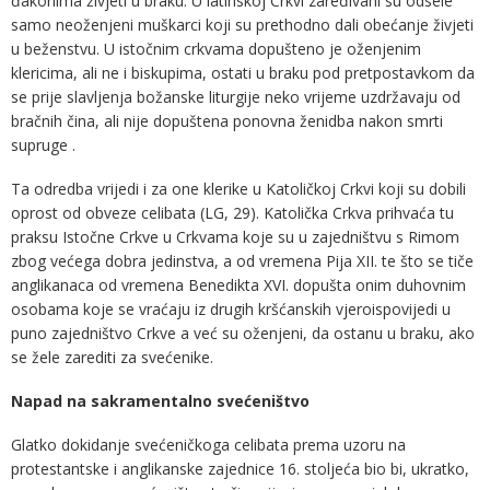
đakonima živjeti u braku. U latinskoj Crkvi zaređivani su odsele
samo neoženjeni muškarci koji su prethodno dali obećanje živjeti
u beženstvu. U istočnim crkvama dopušteno je oženjenim
klericima, ali ne i biskupima, ostati u braku pod pretpostavkom da
se prije slavljenja božanske liturgije neko vrijeme uzdržavaju od
bračnih čina, ali nije dopuštena ponovna ženidba nakon smrti
supruge .
Ta odredba vrijedi i za one klerike u Katoličkoj Crkvi koji su dobili
oprost od obveze celibata (LG, 29). Katolička Crkva prihvaća tu
praksu Istočne Crkve u Crkvama koje su u zajedništvu s Rimom
zbog većega dobra jedinstva, a od vremena Pija XII. te što se tiče
anglikanaca od vremena Benedikta XVI. dopušta onim duhovnim
osobama koje se vraćaju iz drugih kršćanskih vjeroispovijedi u
puno zajedništvo Crkve a već su oženjeni, da ostanu u braku, ako
se žele zarediti za svećenike.
Napad na sakramentalno svećeništvo
Glatko dokidanje svećeničkoga celibata prema uzoru na
protestantske i anglikanske zajednice 16. stoljeća bio bi, ukratko,