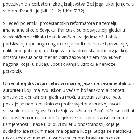
povezivanje s celibatom zbog kraljevstva Božjega, ukorijenjena u
samom Evanđelju (Mt 19,12; 1 Kor 7,32).
Slijedeći polemiku protestantskih reformatora na temelju
imanentne slike o čovjeku, francuski su prosvjetitelji gledali u
svećeničkom celibatu te redovničkim zavjetima očiti oblik
potiskivanja spolnoga nagona koje vodi u nervoze i perverzije,
nalik onoj potonjoj tezi koju zastupa dubinska psihologija, koja
smatra seksualnost mehaničkim zadovoljenjem čovjekovih
nagona, koja, u slučaju „potiskivanja“, uzrokuje nervoze i
perverzije.
U trenutnoj
diktaturi relativizma
naglasak na sakramentalnom
autoritetu koji ima svoj iskon u većem božanskom autoritetu
smatra se klerikalnom gladi za moći, a životni stil u celibatu
postaje javnom optužnicom protiv svjetonazora koji svodi
seksualnost na egoističnu težnju za užitkom. Svećenički se celibat
čini posljednjom utvrdom čovjekove radikalno transcendentne
usmjerenosti i nade u budući svijet u onostranosti, koja je
sukladno ateističkim načelima opasna iluzija. Stoga se Katoličku
Crkvu žestoko napada i osporava jer predstavlja ideološku