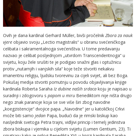
Ovih je dana kardinal Gerhard Müller, bivši pročelnik
Zbora za nauk
vjere
objavio svoju „Lectio magistralis“ u obranu svećeničkoga
celibata i sakramentalnoga svećeništva. U tome predavanju
nazvao je celibat posljednjom „utvrdom Transcendentnoga“ u
svijetu, koju žele srušiti te je podigao snažni glas i optužnicu
protiv „nutarnjih i vanjskih sila“ koje teže stvoriti nekakvu
imanentnu religiju, ljudsku tvorevinu za cijeli svijet, ali bez Boga.
Pokušaj medija stvoriti pomutnju u povodu objavljivanja knjige
kardinala Roberta Saraha
Iz dubine naših srdaca
koju je napisao u
suradnji i zdogovoru s
papom u miru
Benediktom nije ništa drugo
nego znak paranoje koja se sve više širi zbog navodne
„koegzistencije“ dvojice papa. „Navodne“ jer u katoličkoj Crkvi
može biti samo
jedan
Papa, budući da je rimski biskup kao
nasljednik svetoga Petra trajni, vidljivi princip i temelj jedinstva
zbora biskupa i vjernika u cijelom svijetu (Lumen Gentium, 23). Ti
smatraju kako je prilog Benedikta XVI. u knjizi kardinala Saraha