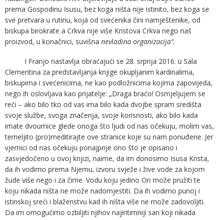
prema Gospodinu Isusu, bez koga ništa nije istinito, bez koga se
sve pretvara u rutinu, koja od svećenika čini namještenike, od
biskupa birokrate a Crkva nije više Kristova Crkva nego naš
proizvod, u konačnici, suvišna
nevladina organizacija“.
I Franjo nastavlja obraćajući se 28. srpnja 2016. u Sala
Clementina za predstavljanja knjige okupljanim kardinalima,
biskupima i svećenicima, ne kao podložnicima kojima zapovijeda,
nego ih oslovljava kao prijatelje: „Draga braćo! Osmjeljujem se
reći – ako bilo tko od vas ima bilo kada dvojbe spram središta
svoje službe, svoga značenja, svoje korisnosti, ako bilo kada
imate dvoumice glede onoga što ljudi od nas očekuju, molim vas,
temeljito (pro)meditirajte ove stranice koje su nam ponuđene. Jer
vjernici od nas očekuju ponajprije ono što je opisano i
zasvjedočeno u ovoj knjizi, naime, da im donosimo Isusa Krista,
da ih vodimo prema Njemu, izvoru svježe i žive vode za kojom
žude više nego i za čime. Vodu koju jedino On može pružiti te
koju nikada ništa ne može nadomjestiti. Da ih vodimo punoj i
istinskoj sreći i blaženstvu kad ih ništa više ne može zadovoljiti.
Da im omogućimo ozbiljiti njihov najintimniji san koji nikada