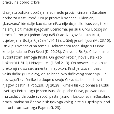
praksu na dobro Crkve.
U svijetu politike uobičajene su među protivnicima međusobne
borbe za vlast i moć. Čim je protivnik svladan i uklonjen,
„karavana“ ide dalje kao da se ništa nije dogodilo. Isus veli, tako
ne smije biti među njegovim učenicima, jer su u Crkvi Božjoj svi
braća. Samo je i jedino Bog naš Otac. Njegov Sin Isus Krist,
utjelovljena Božja Riječ (Iv 1,14-18), Učitelj je svih ljudi (Mt 23,10).
Biskupi i svećenici na temelju sakramenta reda sluge su Crkve
koje je izabrao Duh Sveti (Dj 20,28). Oni vode Božju Crkvu u ime i
autoritetom samoga Krista. On govori kroz njihova usta kao
božanski Učitelj i Navjestitelj (1 Sol 2,13). On posvećuje vjernike
preko njih kroz sakramente. I napokon, Krist je „čuvar i pastir
vaših duša“ (1 Pt 2,25), on se brine oko duševnog spasenja ljudi
pozivajući svećenike i biskupe u svoju Crkvu da budu njihovi i
njegovi pastiri (1 Pt 5,2sl.; Dj 20,28). Rimski biskup obnaša službu
svetoga Petra koga je sam Isus, Gospodar Crkve, pozvao i dao
mu zadaću da bude sveopći pastir. Jasno, i biskupi su međusobno
braća, makar su članovi biskupskoga kolegija te su ujedinjeni pod
autoritetom samoga Pape (LG, 23).