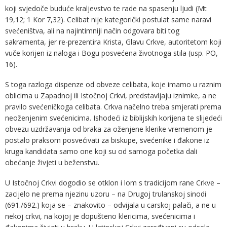
koji svjedoče buduće kraljevstvo te rade na spasenju ljudi (Mt
19,12; 1 Kor 7,32). Celibat nije kategorički postulat same naravi
svećeništva, ali na najintimniji način odgovara biti tog
sakramenta, jer re-prezentira Krista, Glavu Crkve, autoritetom koji
vuče korijen iz naloga i Bogu posvećena životnoga stila (usp. PO,
16).
S toga razloga dispenze od obveze celibata, koje imamo u raznim
oblicima u Zapadnoj ili Istočnoj Crkvi, predstavljaju iznimke, a ne
pravilo svećeničkoga celibata. Crkva načelno treba smjerati prema
neoženjenim svećenicima. Ishodeći iz biblijskih korijena te slijedeći
obvezu uzdržavanja od braka za oženjene klerike vremenom je
postalo praksom posvećivati za biskupe, svećenike i đakone iz
kruga kandidata samo one koji su od samoga početka dali
obećanje živjeti u beženstvu.
U Istočnoj Crkvi dogodio se otklon i lom s tradicijom rane Crkve –
zacijelo ne prema njezinu uzoru – na Drugoj trulanskoj sinodi
(691./692.) koja se – znakovito – odvijala u carskoj palači, a ne u
nekoj crkvi, na kojoj je dopušteno klericima, svećenicima i