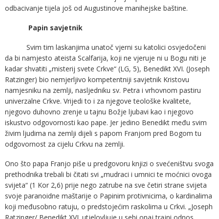
odbacivanje tijela još od Augustinove manihejske baštine.
Papin savjetnik
Svim tim laskanjima unatoč vjerni su katolici osvjedočeni
da bi namjesto ateista Scalfarija, koji ne vjeruje ni u Bogu niti je
kadar shvatiti „misterij svete Crkve“ (LG, 5), Benedikt XVI. (Joseph
Ratzinger) bio nemjerljivo kompetentniji savjetnik Kristovu
namjesniku na zemlji, nasljedniku sv. Petra i vrhovnom pastiru
univerzalne Crkve. Vrijedi to i za njegove teološke kvalitete,
njegovo duhovno zrenje u tajnu Božje ljubavi kao i njegovo
iskustvo odgovornosti kao pape. Jer jedino Benedikt među svim
živim ljudima na zemlji dijeli s papom Franjom pred Bogom tu
odgovornost za cijelu Crkvu na zemlji.
Ono što papa Franjo piše u predgovoru knjizi o svećeništvu svoga
prethodnika trebali bi čitati svi „mudraci i umnici te moćnici ovoga
svijeta“ (1 Kor 2,6) prije nego zatrube na sve četiri strane svijeta
svoje paranoidne maštarije o Papinim protivnicima, o kardinalima
koji međusobno ratuju, o predstojećim raskolima u Crkvi. „Joseph
Ratzinger/ Benedikt XVI. utjelovljuje u sebi onaj trajni odnos