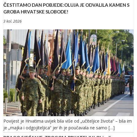
ČESTITAMO DAN POBJEDE:OLUJA JE ODVALILA KAMEN S
GROBA HRVATSKE SLOBODE!
3 kol. 2026
Povijest je Hrvatima uvijek bila više od „učiteljice života“ – bila im
je „majka i odgojiteljica“ jer ih je poučavala ne samo […]