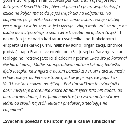
godine 2016. papa Franjo:
„Svaki put kad čitam djela Josepha
Ratingera/ Benedikta XVI., biva mi jasno da je on svoju teologiju
izučio na koljenima te da je još uvijek uči na koljenima: Na
koljenima, jer je očito kako je on ne samo vrstan teolog i učitelj
vjere, nego i osoba koja zbiljski vjeruje i zbilja moli. Vidi se da je on
osoba koja utjelovljuje u sebi svetost, osoba mira, Božji čovjek“
. I
nakon što je odbacio karikaturu svećenika kao funkcionara i
eksperta u nekakvoj Crkvi, nalik nevladinoj organizaciji, iznovice
podvlači papa Franjo izvanredni položaj Josepha Ratzingera kao
teologa na Petrovoj Stolici sljedećim riječima:
„Kao što je kardinal
Gerhard Ludwig Müller na mjerodavan način istaknuo, teološko
djelo Josepha Ratzingera a potom Benedikta XVI. svrstava se među
velike teologe na Petrovoj Stolici, kakav je primjerice papa Lav
Veliki, svetac i crkveni naučitelj… Pod tim vidikom te uzimajući u
obzir mišljenje pročelnika Zbora za nauk vjere htio bih dodati da
nam upravo danas, kao ‘papa emeritus’, na zoran način očitava
jednu od svojih najvećih lekcija i predavanja ‘teologije na
koljenima’“.
„Svećenik povezan s Kristom nije nikakav funkcionar“