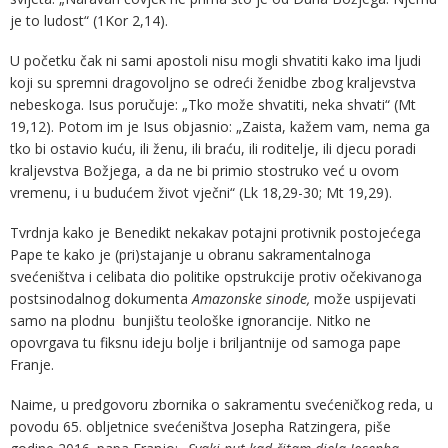
je to ludost“ (1Kor 2,14).
U početku čak ni sami apostoli nisu mogli shvatiti kako ima ljudi
koji su spremni dragovoljno se odreći ženidbe zbog kraljevstva
nebeskoga. Isus poručuje: „Tko može shvatiti, neka shvati“ (Mt
19,12). Potom im je Isus objasnio: „Zaista, kažem vam, nema ga
tko bi ostavio kuću, ili ženu, ili braću, ili roditelje, ili djecu poradi
kraljevstva Božjega, a da ne bi primio stostruko već u ovom
vremenu, i u budućem život vječni“ (Lk 18,29-30; Mt 19,29).
Tvrdnja kako je Benedikt nekakav potajni protivnik postojećega
Pape te kako je (pri)stajanje u obranu sakramentalnoga
svećeništva i celibata dio politike opstrukcije protiv očekivanoga
postsinodalnog dokumenta
Amazonske sinode,
može uspijevati
samo na plodnu bunjištu teološke ignorancije. Nitko ne
opovrgava tu fiksnu ideju bolje i briljantnije od samoga pape
Franje.
Naime, u predgovoru zbornika o sakramentu svećeničkog reda, u
povodu 65. obljetnice svećeništva Josepha Ratzingera, piše