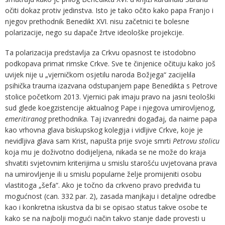
očiti dokaz protiv jedinstva. Isto je tako očito kako papa Franjo i
njegov prethodnik Benedikt XVI. nisu začetnici te bolesne
polarizacije, nego su dapače žrtve ideološke projekcije.
Ta polarizacija predstavlja za Crkvu opasnost te istodobno
podkopava primat rimske Crkve. Sve te činjenice očituju kako još
uvijek nije u „vjerničkom osjetilu naroda Božjega“ zacijelila
psihička trauma izazvana odstupanjem pape Benedikta s Petrove
stolice početkom 2013. Vjernici pak imaju pravo na jasni teološki
sud glede koegzistencije aktualnog Pape i njegova umirovljenog,
emeritiranog
prethodnika. Taj izvanredni događaj, da naime papa
kao vrhovna glava biskupskog kolegija i vidljive Crkve, koje je
nevidljiva glava sam Krist, napušta prije svoje smrti
Petrovu stolicu
koja mu je doživotno dodijeljena, nikada se ne može do kraja
shvatiti svjetovnim kriterijima u smislu starošću uvjetovana prava
na umirovljenje ili u smislu popularne želje promijeniti osobu
vlastitoga „šefa“. Ako je točno da crkveno pravo predviđa tu
mogućnost (can. 332 par. 2), zasada manjkaju i detaljne odredbe
kao i konkretna iskustva da bi se opisao status takve osobe te
kako se na najbolji mogući način takvo stanje dade provesti u