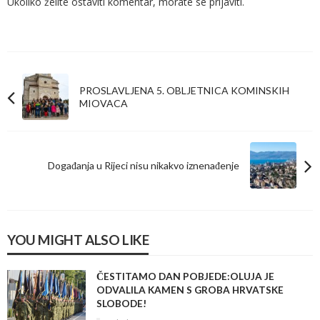
Ukoliko želite ostaviti komentar, morate se
prijaviti
.
PROSLAVLJENA 5. OBLJETNICA KOMINSKIH
MIOVACA
Događanja u Rijeci nisu nikakvo iznenađenje
YOU MIGHT ALSO LIKE
ČESTITAMO DAN POBJEDE:OLUJA JE
ODVALILA KAMEN S GROBA HRVATSKE
SLOBODE!