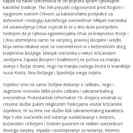
napad na narav svećeništva te čin prijezira spram cjelokupne
katoličke tradicije. Tko želi preuzeti odgovornost pred Bogom i
njegovom svetom Crkvom za katastrofalne posljedice za
duhovnost i teologiju katoličkoga svećeništva? Milijuni svećenika
od ustanovljenja Crkve osjećali bi se u dnu duše povrijeđeni
tvrdnjom da je njihova egzistencijalna žrtva za kraljevstvo Božje i
Crkvu utemeljena samo na vanjskoj, pravnoj disciplini i uredbi,
koja nema nikakve veze sa svećeništvom ni s beženstvom zbog
kraljevstva Božjega. Manjak svećenika u nekoć kršćanskim
zemljama Zapada (brojem i kvalitetom) ne počiva na manjku
zvanja s Božje strane, nego na manjku našega života iz evanđelja
Isusa Krista, Sina Božjega i Spasitelja svega svijeta.
Svjedoci smo ne samo žučljive diskusije o celibatu, nego i
zagrižene rovovske bitke protiv celibata i sakramentalnog
svećeništva. Protestantski reformatori 16. stoljeća smatrali su
crkvene službe pukim religioznim funkcijama unutar kršćanske
zajednice, te su time sve službe lišili sakramentalnog karaktera.
Nije li više svećenički red nutarnje suobličavanje s Kristom,
božanskim Učiteljem i Dobrim pastirom te Velikim svećenikom
Novoga zavjeta, otpada i razumijevanje za nutarnje, intimno