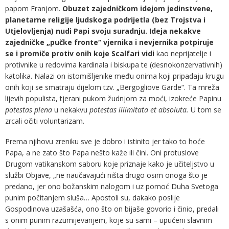
papom Franjom.
Obuzet zajedničkom idejom jedinstvene,
planetarne religije ljudskoga podrijetla (bez Trojstva i
Utjelovljenja) nudi Papi svoju suradnju. Ideja nekakve
zajedničke „pučke fronte“ vjernika i nevjernika potpiruje
se i promiče protiv onih koje Scalfari vidi
kao neprijatelje i
protivnike u redovima kardinala i biskupa te (desnokonzervativnih)
katolika. Nalazi on istomišljenike među onima koji pripadaju krugu
onih koji se smatraju dijelom tzv. „Bergogliove Garde“. Ta mreža
lijevih populista, tjerani pukom žudnjom za moći, izokreće Papinu
potestas plena
u nekakvu
potestas illimitata et absoluta.
U tom se
zrcali očiti voluntarizam.
Prema njihovu zreniku sve je dobro i istinito jer tako to hoće
Papa, a ne zato što Papa nešto kaže ili čini. Oni protuslove
Drugom vatikanskom saboru koje priznaje kako je učiteljstvo u
službi Objave, „ne naučavajući ništa drugo osim onoga što je
predano, jer ono božanskim nalogom i uz pomoć Duha Svetoga
punim počitanjem sluša… Apostoli su, dakako poslije
Gospodinova uzašašća, ono što on bijaše govorio i činio, predali
s onim punim razumijevanjem, koje su sami – upućeni slavnim