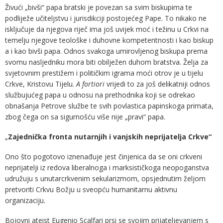
Živući „bivši“ papa bratski je povezan sa svim biskupima te
podliježe učiteljstvu i jurisdikciji postojećeg Pape. To nikako ne
isključuje da njegova riječ ima još uvijek moć i težinu u Crkvi na
temelju njegove teološke i duhovne kompetentnosti i kao biskup
a i kao bivši papa. Odnos svakoga umirovljenog biskupa prema
svomu nasljedniku mora biti obilježen duhom bratstva. Želja za
svjetovnim prestižem i političkim igrama moći otrov je u tijelu
Crkve, Kristovu Tijelu.
A fortiori
vrijedi to za još delikatniji odnos
službujućeg papa u odnosu na prethodnika koji se odrekao
obnašanja Petrove službe te svih povlastica papinskoga primata,
zbog čega on sa sigurnošću više nije „pravi“ papa.
„
Zajednička fronta nutarnjih i vanjskih neprijatelja Crkve“
Ono što pogotovo iznenađuje jest činjenica da se oni crkveni
neprijatelji iz redova liberalnoga i marksističkoga neopoganstva
udružuju s unutarcrkvenim sekularizmom, opsjednutim željom
pretvoriti Crkvu Božju u sveopću humanitarnu aktivnu
organizaciju.
Bojovni ateist Eugenio Scalfari prsi se svojim prijateljevanjem s