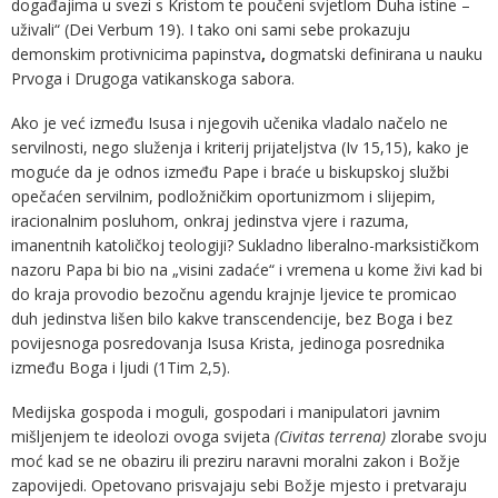
događajima u svezi s Kristom te poučeni svjetlom Duha istine –
uživali“ (Dei Verbum 19). I tako oni sami sebe prokazuju
demonskim protivnicima papinstva
,
dogmatski definirana u nauku
Prvoga i Drugoga vatikanskoga sabora.
Ako je već između Isusa i njegovih učenika vladalo načelo ne
servilnosti, nego služenja i kriterij prijateljstva (Iv 15,15), kako je
moguće da je odnos između Pape i braće u biskupskoj službi
opečaćen servilnim, podložničkim oportunizmom i slijepim,
iracionalnim posluhom, onkraj jedinstva vjere i razuma,
imanentnih katoličkoj teologiji? Sukladno liberalno-marksističkom
nazoru Papa bi bio na „visini zadaće“ i vremena u kome živi kad bi
do kraja provodio bezočnu agendu krajnje ljevice te promicao
duh jedinstva lišen bilo kakve transcendencije, bez Boga i bez
povijesnoga posredovanja Isusa Krista, jedinoga posrednika
između Boga i ljudi (1Tim 2,5).
Medijska gospoda i moguli, gospodari i manipulatori javnim
mišljenjem te ideolozi ovoga svijeta
(Civitas terrena)
zlorabe svoju
moć kad se ne obaziru ili preziru naravni moralni zakon i Božje
zapovijedi. Opetovano prisvajaju sebi Božje mjesto i pretvaraju