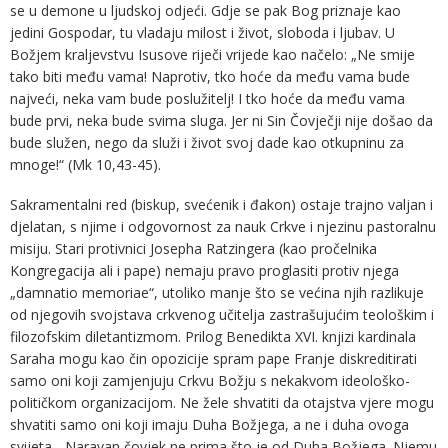
se u demone u ljudskoj odjeći. Gdje se pak Bog priznaje kao
jedini Gospodar, tu vladaju milost i život, sloboda i ljubav. U
Božjem kraljevstvu Isusove riječi vrijede kao načelo: „Ne smije
tako biti među vama! Naprotiv, tko hoće da među vama bude
najveći, neka vam bude poslužitelj! I tko hoće da među vama
bude prvi, neka bude svima sluga. Jer ni Sin Čovječji nije došao da
bude služen, nego da služi i život svoj dade kao otkupninu za
mnoge!“ (Mk 10,43-45).
Sakramentalni red (biskup, svećenik i đakon) ostaje trajno valjan i
djelatan, s njime i odgovornost za nauk Crkve i njezinu pastoralnu
misiju. Stari protivnici Josepha Ratzingera (kao pročelnika
Kongregacija ali i pape) nemaju pravo proglasiti protiv njega
„damnatio memoriae“, utoliko manje što se većina njih razlikuje
od njegovih svojstava crkvenog učitelja zastrašujućim teološkim i
filozofskim diletantizmom. Prilog Benedikta XVI. knjizi kardinala
Saraha mogu kao čin opozicije spram pape Franje diskreditirati
samo oni koji zamjenjuju Crkvu Božju s nekakvom ideološko-
političkom organizacijom. Ne žele shvatiti da otajstva vjere mogu
shvatiti samo oni koji imaju Duha Božjega, a ne i duha ovoga
svijeta. „Naravan čovjek ne prima što je od Duha Božjega. Njemu