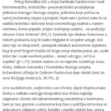
Prilog Benedikta XVI. u knjizi kardinala Saraha tvori i nudi
hermeneutičko, kristološko- pneumatološko produbljenje
jedinstva Staroga i Novoga zavjeta, jedinstva koje počiva na
samoj božanskoj objavi u povijesti. Nudi nam i pomoć kako bi se
nadišla teološka i duhovna kriza svećeničkoga staleža u našem
vremenu, komu pripada „trajno značajnija zadaća… na području
obnove Crkve Kristove“ (PO,1). Svećenik nije nikakav funkcionar u
nekom poduzeću koji bi nudio religijske ili socijalne usluge. Isto
tako nije on eksponent, zastupnik nekakve autonomne zajednice
koja bi pred Bogom tražila od Boga svoja vlastita prava, jer „svaki
dobri dar i svaki savršeni poklon… dolazi odozgor, od Oca
svjetlila“ (Jk 1,17). Svetim redom on se naprotiv suobličuje Isusu
Kristu, Velikom Svećeniku i Posredniku Novoga zavjeta,
božanskom Učitelju te Dobrom Pastiru koji daje vlastiti život za
ovce Božjega stada (LG, 29; PO, 2).
Iz te suobličenosti,
conformitas cum Christo,
slijedi činjenica kako
životu u celibatu samoga Gospodina Isus Krista najbolje
odgovara i životni stil sakramentalnog svećeništva u beženstvu.
Sam je Isus govorio o učenicima koji žive u uzdržljivosti te koji se
slobodnom odlukom odriču ženidbe i vlastite obitelji kao onima