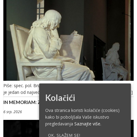
Piše: spec. pol. Bruno Rukavina Blaise Pascal (1623. – 1662.) bio
je jedan od najvećih matematičkih umova 17. stoljeća, čovjek […]
Kolačići
IN MEMORIAM: ZRINKO OGRESTA (1958. – 2026.)
Ova stranica koristi kolačiće (cookies)
6 srp. 2026
kako bi poboljšala Vaše iskustvo
pregledavanja
Saznajte više.
OK, SLAŽEM SE!