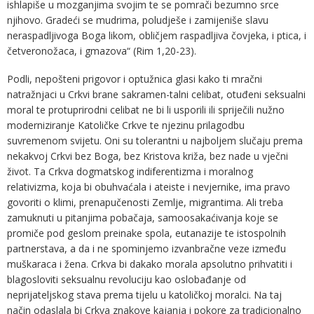
ishlapiše u mozganjima svojim te se pomrači bezumno srce
njihovo. Gradeći se mudrima, poludješe i zamijeniše slavu
neraspadljivoga Boga likom, obličjem raspadljiva čovjeka, i ptica, i
četveronožaca, i gmazova“ (Rim 1,20-23).
Podli, nepošteni prigovor i optužnica glasi kako ti mračni
natražnjaci u Crkvi brane sakramen-talni celibat, otuđeni seksualni
moral te protuprirodni celibat ne bi li usporili ili spriječili nužno
moderniziranje Katoličke Crkve te njezinu prilagodbu
suvremenom svijetu. Oni su tolerantni u najboljem slučaju prema
nekakvoj Crkvi bez Boga, bez Kristova križa, bez nade u vječni
život. Ta Crkva dogmatskog indiferentizma i moralnog
relativizma, koja bi obuhvaćala i ateiste i nevjernike, ima pravo
govoriti o klimi, prenapučenosti Zemlje, migrantima. Ali treba
zamuknuti u pitanjima pobačaja, samoosakaćivanja koje se
promiče pod geslom preinake spola, eutanazije te istospolnih
partnerstava, a da i ne spominjemo izvanbračne veze između
muškaraca i žena. Crkva bi dakako morala apsolutno prihvatiti i
blagosloviti seksualnu revoluciju kao oslobađanje od
neprijateljskog stava prema tijelu u katoličkoj moralci. Na taj
način odaslala bi Crkva znakove kajanja i pokore za tradicionalno