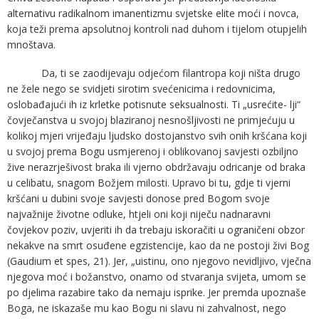
alternativu radikalnom imanentizmu svjetske elite moći i novca,
koja teži prema apsolutnoj kontroli nad duhom i tijelom otupjelih
mnoštava.
Da, ti se zaodijevaju odjećom filantropa koji ništa drugo
ne žele nego se svidjeti sirotim svećenicima i redovnicima,
oslobađajući ih iz krletke potisnute seksualnosti. Ti „usrećite- lji“
čovječanstva u svojoj blaziranoj nesnošljivosti ne primjećuju u
kolikoj mjeri vrijeđaju ljudsko dostojanstvo svih onih kršćana koji
u svojoj prema Bogu usmjerenoj i oblikovanoj savjesti ozbiljno
žive nerazrješivost braka ili vjerno obdržavaju odricanje od braka
u celibatu, snagom Božjem milosti. Upravo bi tu, gdje ti vjerni
kršćani u dubini svoje savjesti donose pred Bogom svoje
najvažnije životne odluke, htjeli oni koji niječu nadnaravni
čovjekov poziv, uvjeriti ih da trebaju iskoračiti u ograničeni obzor
nekakve na smrt osuđene egzistencije, kao da ne postoji živi Bog
(Gaudium et spes, 21). Jer, „uistinu, ono njegovo nevidljivo, vječna
njegova moć i božanstvo, onamo od stvaranja svijeta, umom se
po djelima razabire tako da nemaju isprike. Jer premda upoznaše
Boga, ne iskazaše mu kao Bogu ni slavu ni zahvalnost, nego