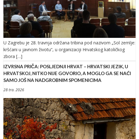
U Zagrebu je 28. travnja održana tribina pod nazivom „Sol zemlje:
kršćani u javnom životu“, u organizaciji Hrvatskog katoličkog
zbora […]
IZVRSNA PRIČA: POSLJEDNJI HRVAT – HRVATSKI JEZIK, U
HRVATSKOJ, NITKO NIJE GOVORIO, A MOGLO GA SE NAĆI
SAMO JOŠ NA NADGROBNIM SPOMENICIMA
28 tra. 2026