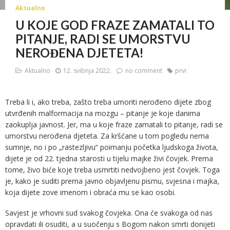
Aktualno
U KOJE GOD FRAZE ZAMATALI TO
PITANJE, RADI SE UMORSTVU
NEROĐENA DJETETA!
Aktualno
12. svibnja 2022.
no comment
prvi
Treba li i, ako treba, zašto treba umoriti nerođeno dijete zbog
utvrđenih malformacija na mozgu – pitanje je koje danima
zaokuplja javnost. Jer, ma u koje fraze zamatali to pitanje, radi se
umorstvu nerođena djeteta. Za kršćane u tom pogledu nema
sumnje, no i po „rastezljivu“ poimanju početka ljudskoga života,
dijete je od 22. tjedna starosti u tijelu majke živi čovjek. Prema
tome, živo biće koje treba usmrtiti nedvojbeno jest čovjek. Toga
je, kako je suditi prema javno objavljenu pismu, svjesna i majka,
koja dijete zove imenom i obraća mu se kao osobi.
Savjest je vrhovni sud svakog čovjeka. Ona će svakoga od nas
opravdati ili osuditi, a u suočenju s Bogom nakon smrti donijeti