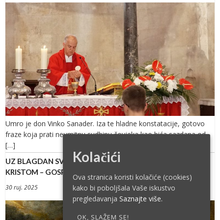
Umro je don Vinko Sanader. Iza te hladne konstatacije, gotovo
fraze koja prati neumitnu sudbinu čovjeka kao bića sazdana od
[…]
Kolačići
UZ BLAGDAN SV. JERONIMA: SVETO PISMO KAO SUSRET S
KRISTOM – GOSPODIN PROGOVARA IZ SVOJE RIJEČI
Ova stranica koristi kolačiće (cookies)
kako bi poboljšala Vaše iskustvo
30 ruj. 2025
pregledavanja
Saznajte više.
OK, SLAŽEM SE!