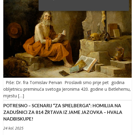
Piše: Dr. fra Tomislav Pervan Proslavili smo prije pet godina
obljetnicu preminuća svetoga Jeronima 420. godine u Betlehemu,
mjestu […]
POTRESNO – SCENARIJ “ZA SPIELBERGA”: HOMILIJA NA
ZADUŠNICI ZA 814 ŽRTAVA IZ JAME JAZOVKA – HVALA
NADBISKUPE!
24 kol. 2025