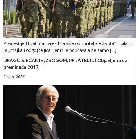
Povijest je Hrvatima uvijek bila više od „učiteljice života“ – bila im
je „majka i odgojiteljica“ jer ih je poučavala ne samo […]
DRAGO SJEĆANJE ;ZBOGOM, PRIJATELJU! Objavljeno uz
preminuće 2017.
30 srp. 2026