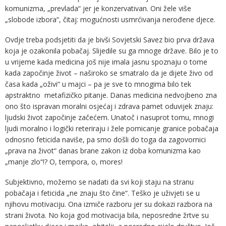
komunizma, „prevlada“ jer je konzervativan. Oni žele više
„slobode izbora“, čitaj: mogućnosti usmrćivanja nerođene djece.
Ovdje treba podsjetiti da je bivši Sovjetski Savez bio prva država
koja je ozakonila pobačaj. Slijedile su ga mnoge države. Bilo je to
u vrijeme kada medicina još nije imala jasnu spoznaju o tome
kada započinje život – naširoko se smatralo da je dijete živo od
časa kada „oživi“ u majci – pa je sve to mnogima bilo tek
apstraktno metafizičko pitanje. Danas medicina nedvojbeno zna
ono što ispravan moralni osjećaj i zdrava pamet oduvijek znaju:
ljudski život započinje začećem. Unatoč i nasuprot tomu, mnogi
ljudi moralno i logički reteriraju i žele pomicanje granice pobačaja
odnosno feticida naviše, pa smo došli do toga da zagovornici
„prava na život“ danas brane zakon iz doba komunizma kao
„manje zlo“!? O, tempora, o, mores!
Subjektivno, možemo se nadati da svi koji staju na stranu
pobačaja i feticida „ne znaju što čine“. Teško je uživjeti se u
njihovu motivaciju. Ona izmiče razboru jer su dokazi razbora na
strani života. No koja god motivacija bila, neposredne žrtve su