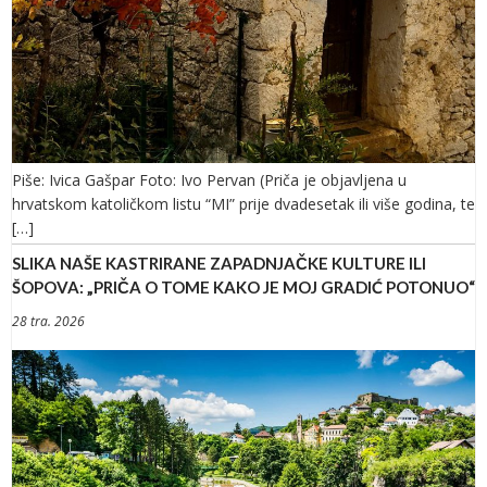
Piše: Ivica Gašpar Foto: Ivo Pervan (Priča je objavljena u
hrvatskom katoličkom listu “MI” prije dvadesetak ili više godina, te
[…]
SLIKA NAŠE KASTRIRANE ZAPADNJAČKE KULTURE ILI
ŠOPOVA: „PRIČA O TOME KAKO JE MOJ GRADIĆ POTONUO“
28 tra. 2026