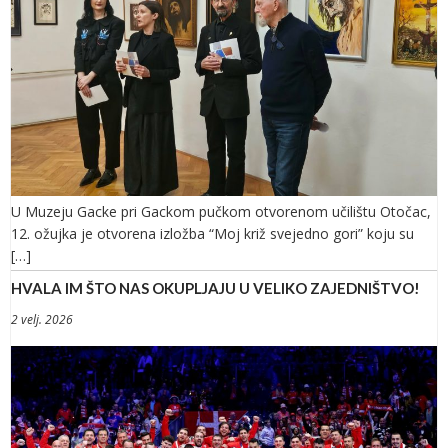
U Muzeju Gacke pri Gackom pučkom otvorenom učilištu Otočac,
12. ožujka je otvorena izložba “Moj križ svejedno gori” koju su
[…]
HVALA IM ŠTO NAS OKUPLJAJU U VELIKO ZAJEDNIŠTVO!
2 velj. 2026