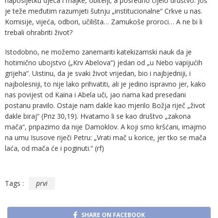
naposljetku djeca i majke, obitelji, a posredno cijelo društvo. Još
je teže međutim razumjeti šutnju „institucionalne“ Crkve u nas.
Komisije, vijeća, odbori, učilišta… Zamukoše proroci… A ne bi li
trebali ohrabriti život?
Istodobno, ne možemo zanemariti katekizamski nauk da je
hotimično ubojstvo („Krv Abelova“) jedan od „u Nebo vapijućih
grijeha“. Uistinu, da je svaki život vrijedan, bio i najbjedniji, i
najbolesniji, to nije lako prihvatiti, ali je jedino ispravno jer, kako
nas povijest od Kaina i Abela uči, jao nama kad presedani
postanu pravilo. Ostaje nam dakle kao mjerilo Božja riječ „život
dakle biraj“ (Pnz 30,19). Hvatamo li se kao društvo „zakona
mača“, pripazimo da nije Damoklov. A koji smo kršćani, imajmo
na umu Isusove riječi Petru: „Vrati mač u korice, jer tko se mača
laća, od mača će i poginuti.“ (rf)
Tags :
prvi
SHARE ON FACEBOOK