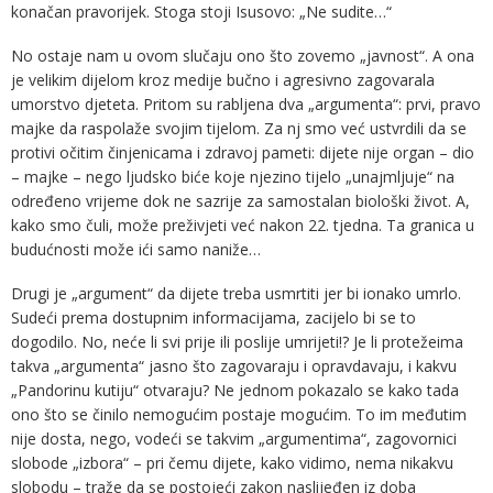
konačan pravorijek. Stoga stoji Isusovo: „Ne sudite…“
No ostaje nam u ovom slučaju ono što zovemo „javnost“. A ona
je velikim dijelom kroz medije bučno i agresivno zagovarala
umorstvo djeteta. Pritom su rabljena dva „argumenta“: prvi, pravo
majke da raspolaže svojim tijelom. Za nj smo već ustvrdili da se
protivi očitim činjenicama i zdravoj pameti: dijete nije organ – dio
– majke – nego ljudsko biće koje njezino tijelo „unajmljuje“ na
određeno vrijeme dok ne sazrije za samostalan biološki život. A,
kako smo čuli, može preživjeti već nakon 22. tjedna. Ta granica u
budućnosti može ići samo naniže…
Drugi je „argument“ da dijete treba usmrtiti jer bi ionako umrlo.
Sudeći prema dostupnim informacijama, zacijelo bi se to
dogodilo. No, neće li svi prije ili poslije umrijeti!? Je li protežeima
takva „argumenta“ jasno što zagovaraju i opravdavaju, i kakvu
„Pandorinu kutiju“ otvaraju? Ne jednom pokazalo se kako tada
ono što se činilo nemogućim postaje mogućim. To im međutim
nije dosta, nego, vodeći se takvim „argumentima“, zagovornici
slobode „izbora“ – pri čemu dijete, kako vidimo, nema nikakvu
slobodu – traže da se postojeći zakon naslijeđen iz doba