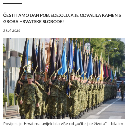
ČESTITAMO DAN POBJEDE:OLUJA JE ODVALILA KAMEN S
GROBA HRVATSKE SLOBODE!
3 kol. 2026
Povijest je Hrvatima uvijek bila više od „učiteljice života“ – bila im