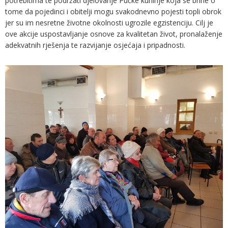
potrebitima te podržati djelovanje Pučke kuhinje koja se brine o
tome da pojedinci i obitelji mogu svakodnevno pojesti topli obrok
jer su im nesretne životne okolnosti ugrozile egzistenciju. Cilj je
ove akcije uspostavljanje osnove za kvalitetan život, pronalaženje
adekvatnih rješenja te razvijanje osjećaja i pripadnosti.