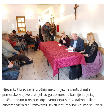
Njezin kult brzo se je proširio nakon njezine smrti. U naše
primorske krajeve prenijeli su ga pomorci, a kasnije se je taj
običaj proširio u ostalim dijelovima Hrvatske. U dalmatinskim
crkvama vjernici su izgovarali „lekcijune“, molitve kojima se utječu