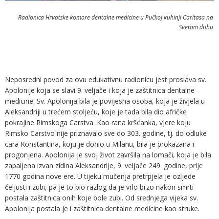
Radionica Hrvatske komore dentalne medicine u Pučkoj kuhinji Caritasa na
Svetom duhu
Neposredni povod za ovu edukativnu radionicu jest proslava sv.
Apolonije koja se slavi 9. veljače i koja je zaštitnica dentalne
medicine. Sv. Apolonija bila je povijesna osoba, koja je živjela u
Aleksandriji u trećem stoljeću, koje je tada bila dio afričke
pokrajine Rimskoga Carstva. Kao rana kršćanka, vjere koju
Rimsko Carstvo nije priznavalo sve do 303. godine, tj. do odluke
cara Konstantina, koju je donio u Milanu, bila je prokazana i
progonjena. Apolonija je svoj život završila na lomači, koja je bila
zapaljena izvan zidina Aleksandrije, 9. veljače 249. godine, prije
1770 godina nove ere. U tijeku mučenja pretrpjela je ozljede
čeljusti i zubi, pa je to bio razlog da je vrlo brzo nakon smrti
postala zaštitnica onih koje bole zubi. Od srednjega vijeka sv.
Apolonija postala je i zaštitnica dentalne medicine kao struke.