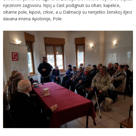
njezinom zagovoru. Njoj u čast podignuti su oltari, kapelice,
oltarne pole, kipovi, crkve, a u Dalmaciji su nerijetko ženskoj djeci
davana imena Apolonije, Pole.