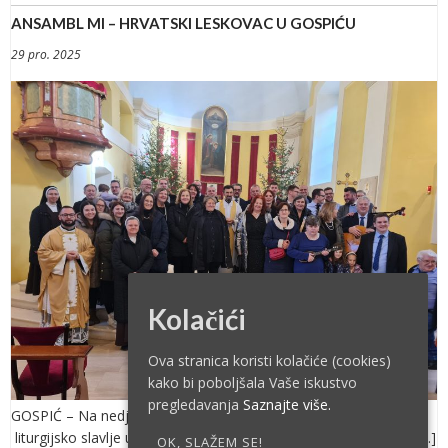
ANSAMBL MI – HRVATSKI LESKOVAC U GOSPIĆU
29 pro. 2025
Kolačići
Ova stranica koristi kolačiće (cookies)
kako bi poboljšala Vaše iskustvo
pregledavanja
Saznajte više.
GOSPIĆ – Na nedjelju Svete Obitelji , 28. prosinca 2025. –
liturgijsko slavlje u gospićkoj katedrali uveličao je Ansambl MI […]
OK, SLAŽEM SE!