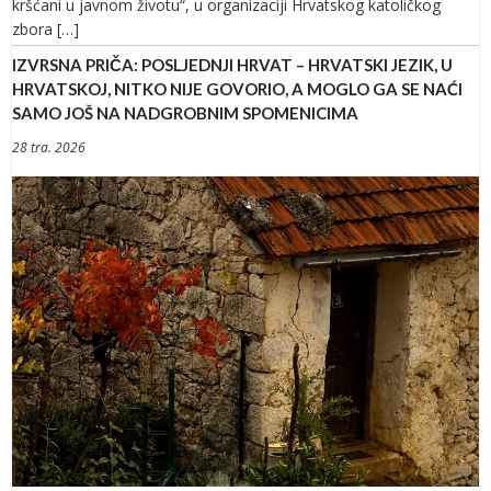
kršćani u javnom životu“, u organizaciji Hrvatskog katoličkog
zbora […]
IZVRSNA PRIČA: POSLJEDNJI HRVAT – HRVATSKI JEZIK, U
HRVATSKOJ, NITKO NIJE GOVORIO, A MOGLO GA SE NAĆI
SAMO JOŠ NA NADGROBNIM SPOMENICIMA
28 tra. 2026