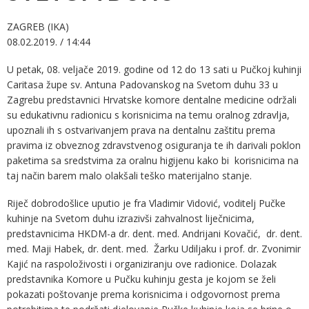
ZAGREB (IKA)
08.02.2019. / 14:44
U petak, 08. veljače 2019. godine od 12 do 13 sati u Pučkoj kuhinji
Caritasa župe sv. Antuna Padovanskog na Svetom duhu 33 u
Zagrebu predstavnici Hrvatske komore dentalne medicine održali
su edukativnu radionicu s korisnicima na temu oralnog zdravlja,
upoznali ih s ostvarivanjem prava na dentalnu zaštitu prema
pravima iz obveznog zdravstvenog osiguranja te ih darivali poklon
paketima sa sredstvima za oralnu higijenu kako bi korisnicima na
taj način barem malo olakšali teško materijalno stanje.
Riječ dobrodošlice uputio je fra Vladimir Vidović, voditelj Pučke
kuhinje na Svetom duhu izrazivši zahvalnost liječnicima,
predstavnicima HKDM-a dr. dent. med. Andrijani Kovačić, dr. dent.
med. Maji Habek, dr. dent. med. Žarku Udiljaku i prof. dr. Zvonimir
Kajić na raspoloživosti i organiziranju ove radionice. Dolazak
predstavnika Komore u Pučku kuhinju gesta je kojom se želi
pokazati poštovanje prema korisnicima i odgovornost prema