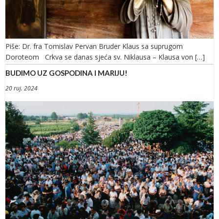
Piše: Dr. fra Tomislav Pervan Bruder Klaus sa suprugom
Doroteom Crkva se danas sjeća sv. Niklausa – Klausa von […]
BUDIMO UZ GOSPODINA I MARIJU!
20 ruj. 2024