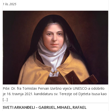
1 lis. 2025
Piše: Dr. fra Tomislav Pervan Izvršno vijeće UNESCO-a odobrilo
je 16. travnja 2021. kandidaturu sv. Terezije od Djeteta Isusa kao
[…]
SVETI ARKANĐELI – GABRIJEL, MIHAEL, RAFAEL