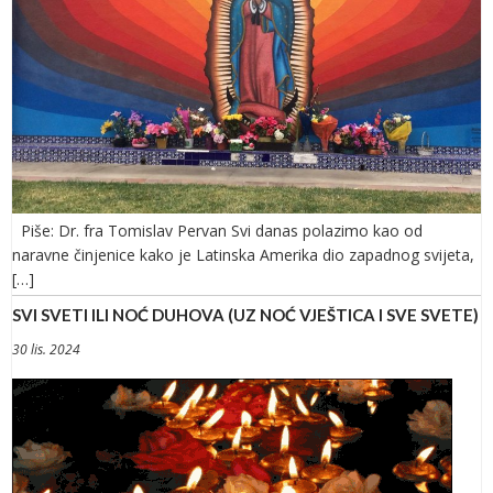
Piše: Dr. fra Tomislav Pervan Svi danas polazimo kao od
naravne činjenice kako je Latinska Amerika dio zapadnog svijeta,
[…]
SVI SVETI ILI NOĆ DUHOVA (UZ NOĆ VJEŠTICA I SVE SVETE)
30 lis. 2024