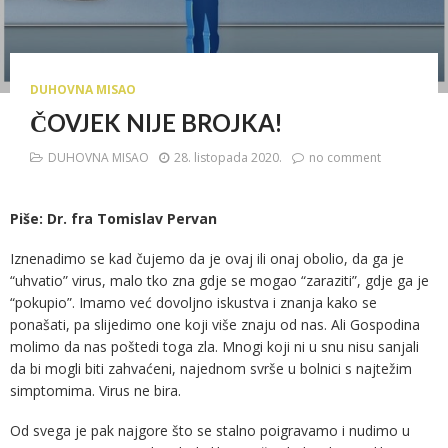
DUHOVNA MISAO
ČOVJEK NIJE BROJKA!
DUHOVNA MISAO
28. listopada 2020.
no comment
Piše: Dr. fra Tomislav Pervan
Iznenadimo se kad čujemo da je ovaj ili onaj obolio, da ga je
“uhvatio” virus, malo tko zna gdje se mogao “zaraziti”, gdje ga je
“pokupio”. Imamo već dovoljno iskustva i znanja kako se
ponašati, pa slijedimo one koji više znaju od nas. Ali Gospodina
molimo da nas poštedi toga zla. Mnogi koji ni u snu nisu sanjali
da bi mogli biti zahvaćeni, najednom svrše u bolnici s najtežim
simptomima. Virus ne bira.
Od svega je pak najgore što se stalno poigravamo i nudimo u