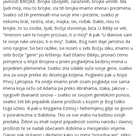
javnosti BROJKE. Brojke oboljelih, zaraženih, brojke umrlih. Ma
ljudi moji, nisu to brojke, iza tih brojka imamo imena i prezimena.
Svatko od tih preminulih ima svoje ime i prezime, svatko je
nekomu brat, sestra, otac, majka, sin, rođak. Dakle, nisu to
brojke, to su osobe, ljudi, Božja stvorenja, bića. U Bibliji se veli,
“Imenom sam te tvojim prozvao, ti si moj!” ili pak “U dlanove sam
te svoje ruke urezao, ti si moj”. Dakle, Bog nam daje jamstvo da
smo njegovi. Svi bez razlike, svi nosim u sebi Božju sliku, imamo u
sebi Božje “gene” po krštenju. Kad čitamo Bibliju, pronaći ćemo
primjerice u Knjizi Brojeva u prvim poglavljima bezbroj imena u
pojedinim plemenima. Svatko zna odakle vuče svoje gene, svatko
zna za svoje pretke do desetoga koljena. Poglavito pak u Knjizi
Prvoj Ljetopisa. Pa ondje imamo prvih osam poglavlja sve sama
imena koja sežu od Adama pa preko Abrahama, Izaka, Jakova –
njegovih dvanaest sinova – svatko se svojom genetikom ponosi,
svatko želi biti pripadnik slavne prošlosti s kojom je Bog toliko
toga učinio. Ili pak u Knjigama Ezrinoj i Nehemijinoj gdje se govori
o povratnicima iz Babilona. Tko se sve vratio na baštinu svojih
predaka. Židovi su imali svijest pripadnosti svomu narodu i slavnoj
prošlosti te se nadali obećanim dobrima u mesijansko vrijeme.
Danas pak slušamo i gledamo kako su mrtvi “porazbacani”, nitko