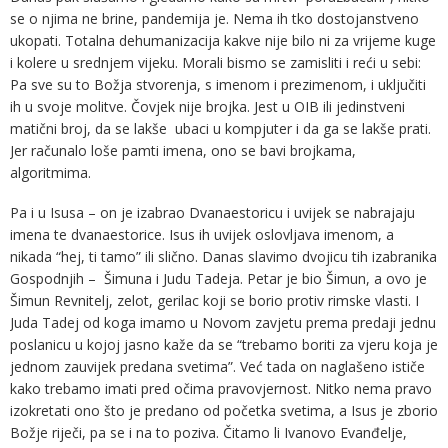
se o njima ne brine, pandemija je. Nema ih tko dostojanstveno
ukopati. Totalna dehumanizacija kakve nije bilo ni za vrijeme kuge
i kolere u srednjem vijeku. Morali bismo se zamisliti i reći u sebi:
Pa sve su to Božja stvorenja, s imenom i prezimenom, i uključiti
ih u svoje molitve. Čovjek nije brojka. Jest u OIB ili jedinstveni
matični broj, da se lakše ubaci u kompjuter i da ga se lakše prati.
Jer računalo loše pamti imena, ono se bavi brojkama,
algoritmima.
Pa i u Isusa – on je izabrao Dvanaestoricu i uvijek se nabrajaju
imena te dvanaestorice. Isus ih uvijek oslovljava imenom, a
nikada “hej, ti tamo” ili slično. Danas slavimo dvojicu tih izabranika
Gospodnjih – Šimuna i Judu Tadeja. Petar je bio Šimun, a ovo je
Šimun Revnitelj, zelot, gerilac koji se borio protiv rimske vlasti. I
Juda Tadej od koga imamo u Novom zavjetu prema predaji jednu
poslanicu u kojoj jasno kaže da se “trebamo boriti za vjeru koja je
jednom zauvijek predana svetima”. Već tada on naglašeno ističe
kako trebamo imati pred očima pravovjernost. Nitko nema pravo
izokretati ono što je predano od početka svetima, a Isus je zborio
Božje riječi, pa se i na to poziva. Čitamo li Ivanovo Evanđelje,