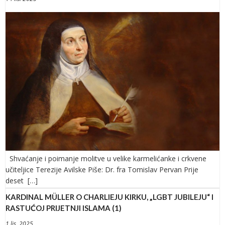
Shvaćanje i poimanje molitve u velike karmelićanke i crkvene
učiteljice Terezije Avilske Piše: Dr. fra Tomislav Pervan Prije
deset […]
KARDINAL MÜLLER O CHARLIEJU KIRKU, „LGBT JUBILEJU“ I
RASTUĆOJ PRIJETNJI ISLAMA (1)
1 lis. 2025