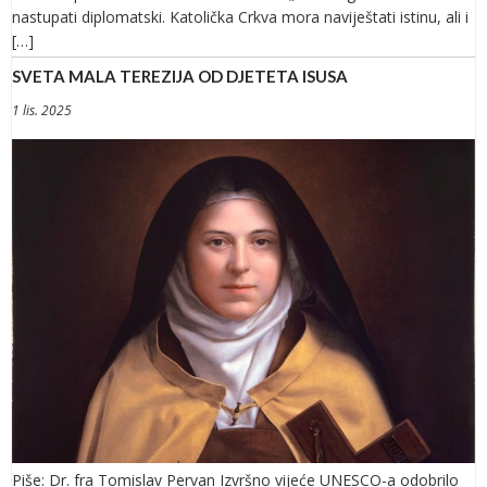
nastupati diplomatski. Katolička Crkva mora naviještati istinu, ali i
[…]
SVETA MALA TEREZIJA OD DJETETA ISUSA
1 lis. 2025
Piše: Dr. fra Tomislav Pervan Izvršno vijeće UNESCO-a odobrilo