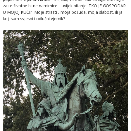
za te životne bitne namirnice. I uvijek pitanje: TKO JE GOSPODAR
U MOJOJ KUĆI? Moje strasti , moja požuda, moja slabost, ili ja
koji sam svjesni i odlučni vjernik?