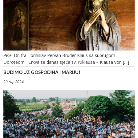
Piše: Dr. fra Tomislav Pervan Bruder Klaus sa suprugom
Doroteom Crkva se danas sjeća sv. Niklausa – Klausa von […]
BUDIMO UZ GOSPODINA I MARIJU!
20 ruj. 2024