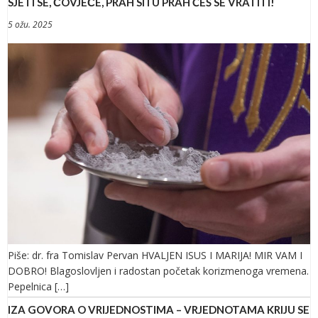
SJETI SE, ČOVJEČE, PRAH SI I U PRAH ĆEŠ SE VRATITI!
5 ožu. 2025
Piše: dr. fra Tomislav Pervan HVALJEN ISUS I MARIJA! MIR VAM I
DOBRO! Blagoslovljen i radostan početak korizmenoga vremena.
Pepelnica […]
IZA GOVORA O VRIJEDNOSTIMA – VRJEDNOTAMA KRIJU SE