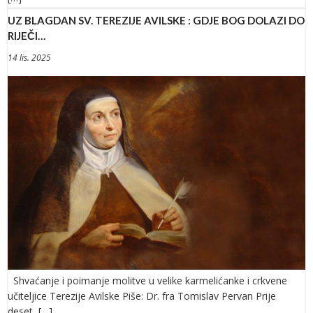
UZ BLAGDAN SV. TEREZIJE AVILSKE : GDJE BOG DOLAZI DO
RIJEČI…
14 lis. 2025
Shvaćanje i poimanje molitve u velike karmelićanke i crkvene
učiteljice Terezije Avilske Piše: Dr. fra Tomislav Pervan Prije
deset […]