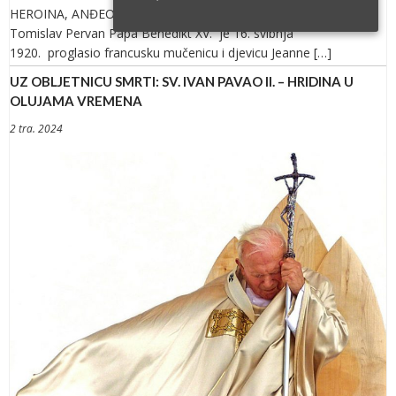
HEROINA, ANĐEO-SPASITELJ, DJEVICA, MUČENICA Piše: Dr. fra
Tomislav Pervan Papa Benedikt XV. je 16. svibnja
1920. proglasio francusku mučenicu i djevicu Jeanne […]
UZ OBLJETNICU SMRTI: SV. IVAN PAVAO II. – HRIDINA U
OLUJAMA VREMENA
2 tra. 2024