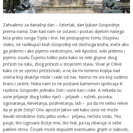
Zahvalimo za današnji dan – četvrtak, dan ljubavi Gospodnje
prema nama. Dan kad nam se ostavio i postao dijelom našega
bića preko svoga Tijela i Krvi. Ne pristupajmo tomu Otajstvu
olako, ne razlikujući kruh Gospodnji od običnoga kruha, inače ako
ga jedemo i ako pijemo nedostojno, veli Apostol, sebi jedemo i
pijemo osudu Čujemo toliko puta kako se neki gnjeve zbog
pričesti na ruku, zbog pričesti u stojećem stavu. Stvar je Crkve
kako će se vjernici pričešćivati, a ne da mi lomimo koplja nad
onima koji drukčije misle i rade od nas. Nismo mi oni koji sudimo
braću i sestre. Neka nam to ne postane kamenom spoticaja ili
razdora. Gospodin jednako čisti i usne kao i ruke. A nekada su
usne prljavije zbog toliko riječi – prljavih – ružnih, psovka,
ogovaranja, klevetanja, podmetanja, laži – pa da mi netko rekne
da je jezik čistiji? Ono apostol Jakov veli kako izvor ne može
davati istodobno čistu pitku vodu i prljavu, nečistu vodu. Tko
psuje, tko izgovara Božje ime, tko huli, pa taj izbacuje iz sebe
pakleni otrov. Čovjek može dopustiti eventualno grijeh iz slabosti,