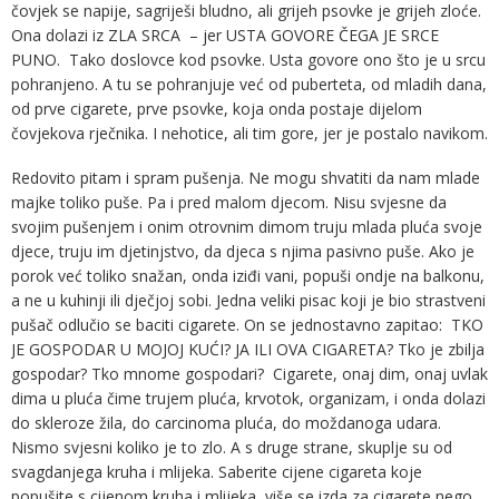
čovjek se napije, sagriješi bludno, ali grijeh psovke je grijeh zloće.
Ona dolazi iz ZLA SRCA – jer USTA GOVORE ČEGA JE SRCE
PUNO. Tako doslovce kod psovke. Usta govore ono što je u srcu
pohranjeno. A tu se pohranjuje već od puberteta, od mladih dana,
od prve cigarete, prve psovke, koja onda postaje dijelom
čovjekova rječnika. I nehotice, ali tim gore, jer je postalo navikom.
Redovito pitam i spram pušenja. Ne mogu shvatiti da nam mlade
majke toliko puše. Pa i pred malom djecom. Nisu svjesne da
svojim pušenjem i onim otrovnim dimom truju mlada pluća svoje
djece, truju im djetinjstvo, da djeca s njima pasivno puše. Ako je
porok već toliko snažan, onda iziđi vani, popuši ondje na balkonu,
a ne u kuhinji ili dječjoj sobi. Jedna veliki pisac koji je bio strastveni
pušač odlučio se baciti cigarete. On se jednostavno zapitao: TKO
JE GOSPODAR U MOJOJ KUĆI? JA ILI OVA CIGARETA? Tko je zbilja
gospodar? Tko mnome gospodari? Cigarete, onaj dim, onaj uvlak
dima u pluća čime trujem pluća, krvotok, organizam, i onda dolazi
do skleroze žila, do carcinoma pluća, do moždanoga udara.
Nismo svjesni koliko je to zlo. A s druge strane, skuplje su od
svagdanjega kruha i mlijeka. Saberite cijene cigareta koje
popušite s cijenom kruha i mlijeka, više se izda za cigarete nego