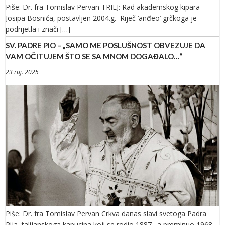
Piše: Dr. fra Tomislav Pervan TRILJ: Rad akademskog kipara
Josipa Bosnića, postavljen 2004.g. Riječ ‘anđeo’ grčkoga je
podrijetla i znači […]
SV. PADRE PIO – „SAMO ME POSLUŠNOST OBVEZUJE DA
VAM OČITUJEM ŠTO SE SA MNOM DOGAĐALO…“
23 ruj. 2025
Piše: Dr. fra Tomislav Pervan Crkva danas slavi svetoga Padra
Pija, talijanskoga kapucina koji se rodio 1887., a preminuo 1968.