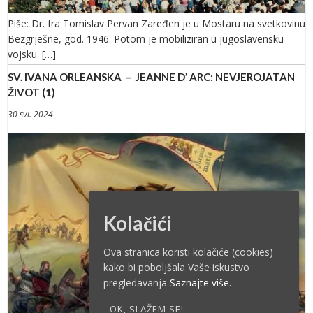
Piše: Dr. fra Tomislav Pervan Zaređen je u Mostaru na svetkovinu
Bezgrješne, god. 1946. Potom je mobiliziran u jugoslavensku
vojsku. […]
SV. IVANA ORLEANSKA – JEANNE D’ ARC: NEVJEROJATAN
ŽIVOT (1)
30 svi. 2024
Kolačići
Ova stranica koristi kolačiće (cookies)
kako bi poboljšala Vaše iskustvo
pregledavanja
Saznajte više.
OK, SLAŽEM SE!