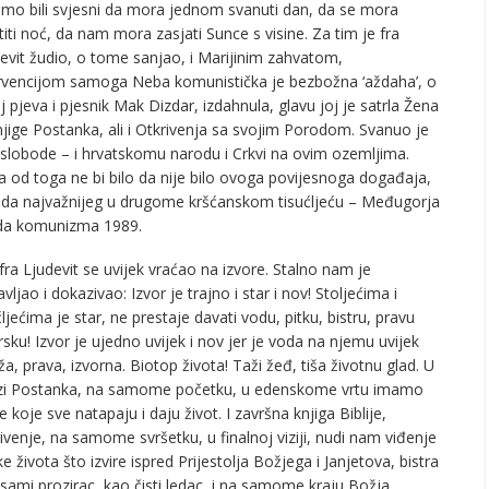
smo bili svjesni da mora jednom svanuti dan, da se mora
titi noć, da nam mora zasjati Sunce s visine. Za tim je fra
evit žudio, o tome sanjao, i Marijinim zahvatom,
rvencijom samoga Neba komunistička je bezbožna ‘aždaha’, o
j pjeva i pjesnik Mak Dizdar, izdahnula, glavu joj je satrla Žena
njige Postanka, ali i Otkrivenja sa svojim Porodom. Svanuo je
slobode – i hrvatskomu narodu i Crkvi na ovim ozemljima.
a od toga ne bi bilo da nije bilo ovoga povijesnoga događaja,
da najvažnijeg u drugome kršćanskom tisućljeću – Međugorja
ada komunizma 1989.
fra Ljudevit se uvijek vraćao na izvore. Stalno nam je
vljao i dokazivao: Izvor je trajno i star i nov! Stoljećima i
ćljećima je star, ne prestaje davati vodu, pitku, bistru, pravu
rsku! Izvor je ujedno uvijek i nov jer je voda na njemu uvijek
ža, prava, izvorna. Biotop života! Taži žeđ, tiša životnu glad. U
izi Postanka, na samome početku, u edenskome vrtu imamo
ke koje sve natapaju i daju život. I završna knjiga Biblije,
ivenje, na samome svršetku, u finalnoj viziji, nudi nam viđenje
ke života što izvire ispred Prijestolja Božjega i Janjetova, bistra
sami prozirac, kao čisti ledac, i na samome kraju Božja