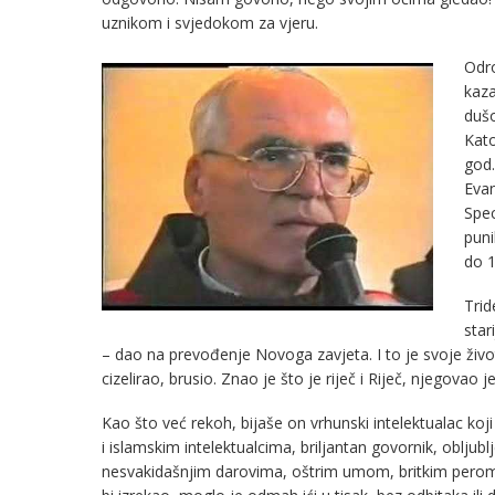
uznikom i svjedokom za vjeru.
Odro
kaza
dušo
Kato
god.
Evan
Spec
puni
do 1
Trid
star
– dao na prevođenje Novoga zavjeta. I to je svoje živo
cizelirao, brusio. Znao je što je riječ i Riječ, njegovao je
Kao što već rekoh, bijaše on vrhunski intelektualac ko
i islamskim intelektualcima, briljantan govornik, oblju
nesvakidašnjim darovima, oštrim umom, britkim perom,