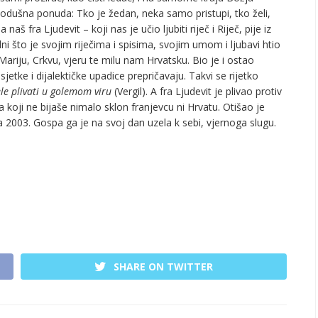
kodušna ponuda: Tko je žedan, neka samo pristupi, tko želi,
š fra Ljudevit – koji nas je učio ljubiti riječ i Riječ, pije iz
što je svojim riječima i spisima, svojim umom i ljubavi htio
Mariju, Crkvu, vjeru te milu nam Hrvatsku. Bio je i ostao
sjetke i dijalektičke upadice prepričavaju. Takvi se rijetko
ele plivati u golemom viru
(Vergil). A fra Ljudevit je plivao protiv
a koji ne bijaše nimalo sklon franjevcu ni Hrvatu. Otišao je
a 2003. Gospa ga je na svoj dan uzela k sebi, vjernoga slugu.
SHARE ON TWITTER