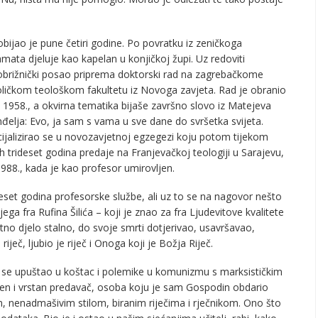
bijao je pune četiri godine. Po povratku iz zeničkoga
mata djeluje kao kapelan u konjičkoj župi. Uz redoviti
brižnički posao priprema doktorski rad na zagrebačkome
ličkom teološkom fakultetu iz Novoga zavjeta. Rad je obranio
 1958., a okvirna tematika bijaše završno slovo iz Matejeva
đelja: Evo, ja sam s vama u sve dane do svršetka svijeta.
ijalizirao se u novozavjetnoj egzegezi koju potom tijekom
h trideset godina predaje na Franjevačkoj teologiji u Sarajevu,
988., kada je kao profesor umirovljen.
eset godina profesorske službe, ali uz to se na nagovor nešto
ijega fra Rufina Šilića – koji je znao za fra Ljudevitove kvalitete
tno djelo stalno, do svoje smrti dotjerivao, usavršavao,
 riječ, ljubio je riječ i Onoga koji je Božja Riječ.
ji se upuštao u koštac i polemike u komunizmu s marksističkim
bljen i vrstan predavač, osoba koju je sam Gospodin obdario
 nenadmašivim stilom, biranim riječima i rječnikom. Ono što