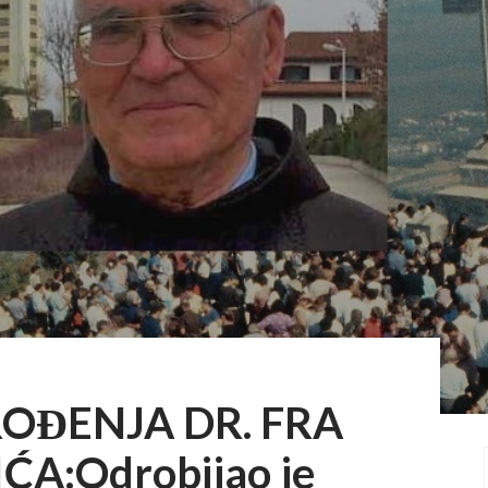
ROĐENJA DR. FRA
A:Odrobijao je