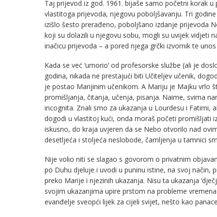
Taj prijevod iz god. 1961. bijaše samo početni korak u
vlastitoga prijevoda, njegovu poboljšavanju. Tri godine 
izišlo šesto prerađeno, poboljšano izdanje prijevoda 
koji su dolazili u njegovu sobu, mogli su uvijek vidjet
inačicu prijevoda – a pored njega grčki izvornik te unos
Kada se već ‘umorio’ od profesorske službe (ali je dos
godina, nikada ne prestajući biti Učiteljev učenik, dogod
je postao Marijinim učenikom. A Mariju je Majku vrlo št
promišljanja, čitanja, učenja, pisanja. Naime, svima n
incognita. Znali smo za ukazanja u Lourdesu i Fatimi, 
dogodi u vlastitoj kući, onda moraš početi promišljati izn
iskusno, do kraja uvjeren da se Nebo otvorilo nad ov
desetljeća i stoljeća neslobode, čamljenja u tamnici smrt
Nije volio niti se slagao s govorom o privatnim obja
po Duhu djeluje i uvodi u puninu istine, na svoj način,
preko Marije i njezinih ukazanja. Nisu ta ukazanja ‘dječ
svojim ukazanjima upire prstom na probleme vremena i č
evanđelje sveopći lijek za cijeli svijet, nešto kao panace