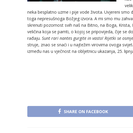
veli
neka besplatno uzme i pije vode života. Uvjereni smo da na
toga nepresušnoga Božjeg izvora. A mi smo mu zahvalni 
skrenuti pozornost svih naš na Bitno, na Boga, Krista, 
veličina koja se pamti, o kojoj se pripovijeda, čije se do
rađaju.
Sunt rari nantes gurgite in vasto! Rijetki se osmj
struje, znao se snaći i u najtežim virovima ovoga svijet
između nas u vječnost na obljetnicu ukazanja, 25. lipnj
SHARE ON FACEBOOK