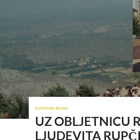
DUHOVNA MISAO
UZ OBLJETNICU 
LJUDEVITA RUPČIĆ