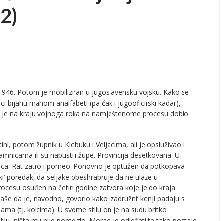
(2)
1946. Potom je mobiliziran u jugoslavensku vojsku. Kako se
sci bijahu mahom analfabeti (pa čak i jugooficirski kadar),
 Ipak je na kraju vojnoga roka na namještenome procesu dobio
ini, potom župnik u Klobuku i Veljacima, ali je opsluživao i
amnicama ili su napustili župe. Provincija desetkovana. U
jevaca. Rat zatro i pomeo. Ponovno je optužen da potkopava
ički’ poredak, da seljake obeshrabruje da ne ulaze u
ocesu osuđen na četiri godine zatvora koje je do kraja
ijaše da je, navodno, govorio kako ‘zadružni’ konji padaju s
hama (tj. kolcima). U svome stilu on je na sudu britko
Nu, ništa mu nije pomoglo. Morao je odležati te tako postaje