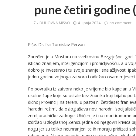
pune četiri godine 
DUHOVNA MISAO
4. lipnja 2024.
no comment
Piše: Dr. fra Tomislav Pervan
Zaređen je u Mostaru na svetkovinu Bezgrješne, god. 
isticao znanjem, inteligencijom i pronicljivošću, a u voj
dobro je investirao i tu svoje znanje i snalažljivost.
jednu godinu vojnoga zatvora i odležao osam mjeseci.
Po povratku iz zatvora neko je vrijeme bio kapelan u Vit
okolne župe koje su ostale bez župnika koji bijahu po t
dičnoj Provinciji na terenu u pastvi ni četrdeset fran
‘narodni režim’, da ozloglašava novi narodni ‘socijalist
zemljoradničke zadruge. Uhićen je i na montiranome pr
izdržao u zloglasnoj Zenici. Jedna od njegovih krivica b
nogu jer su toliko neuhranjeni te ih moraju pridizati so
odgovorio: Nisam govorio, nego svojim očima gledao! 