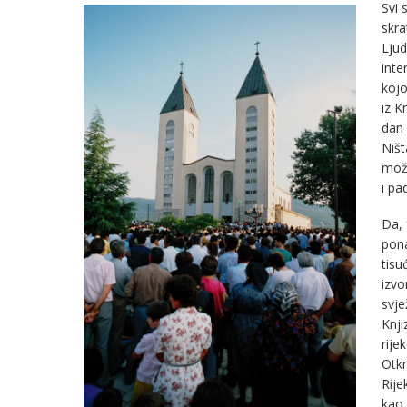
Svi 
skra
Ljud
inte
kojo
iz K
dan 
Ništ
mož
i p
Da, 
pona
tisu
izvo
svje
Knj
rije
Otkr
Rije
kao 