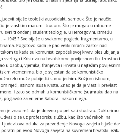
dodataka. Bio je i ostao u našim sjećanjima učitelj, rabi, kako
č.
Ljudevit bijaše teološki autodidakt, samouk. Što je naučio,
io je vlastitim marom i trudom. Što je mogao u ratnome
ru svršiti ondanji student teologije, u Hercegovini, između
. – 1945.? Sve bijaše u svakome pogledu fragmentarno, u
tinama. Pogotovo kada je pao veliki mračni zastor nad
tskom te kada su komunisti započeli svoj krvavi ples ubijanja
a svetoga i Kristova na hrvatskome povijesnom tlu. Izrastao i
ao u osobu, vjernika, franjevca i Hrvata u najtežim povijesnim
tskim vremenima, bio je svjestan da se komunističko
ožno zlo može pobijediti samo jednim: Božjom istinom,
om riječi, istinom Isusa Krista. Znao je da je vlast ili prevlast
ivremeno. I zato se odmah u komunističkome (su)mraku dao na
ere, poglavito za vrijeme Sabora i nakon njega.
sam je znao reći da je dnevno po pet sati studirao. Doktorirao
Odvažio se uz profesorsku službu, kao što već rekoh, na
a Ljudevitova odluka za prevođenje Novoga zavjeta bijaše dar
 poratni prijevod Novoga zavjeta na suvremeni hrvatski jezik.