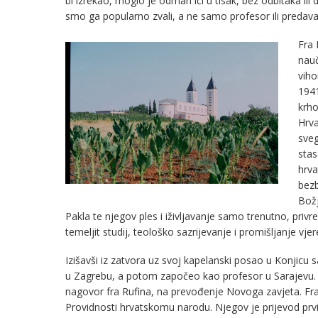
bi izrekao, moglo je odmah ići u tisak, bez odbitaka ili 
smo ga popularno zvali, a ne samo profesor ili predava
Fra 
nauč
viho
1941
krho
Hrva
sveg
stas
hrva
bezb
Božj
Pakla te njegov ples i iživljavanje samo trenutno, pr
temeljit studij, teološko sazrijevanje i promišljanje vj
Izišavši iz zatvora uz svoj kapelanski posao u Konjicu 
u Zagrebu, a potom započeo kao profesor u Sarajevu. 
nagovor fra Rufina, na prevođenje Novoga zavjeta. Fr
Providnosti hrvatskomu narodu. Njegov je prijevod prvi