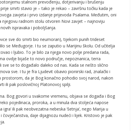
 potonjemu stalnom prevođenju, dotjerivanju i brušenju
prije smrti stavio je – tako je rekao – završnu točku kada je
Novoga zavjeta i prvo izdanje prijevoda Psalama. Međutim, oni
i na njegovu radnom stolu otvoren Novi zavjet – najnoviju
 novih ispravaka i poboljšanja.
lovce sve do smrti bio neumoran), tijekom punih trideset
ilo se Međugorje. I tu se zaputio u Marijinu školu. Od učitelja
ovao i ljubio. To je bilo za njega novo polje predana rada,
ama ovdje bijaše to novo područje, nepoznanica, terra
ali sve se to događalo daleko od nas. Kada se nešto slično
ova sve. I tu je fra Ljudevit obavio pionirski rad, znalački i
im prostorom, da je Bog konačno pohodio svoj narod, nakon
i ili pak poslovičnoj Platonovoj spilji.
vama. Bog govori u svakome vremenu, objava se događa i Bog
 preko pojedinaca, proroka, a u minula dva stoljeća napose
ja igra’ ili pak neobvezatna nebeska ‘šetnja’, nego Marija u
ovječanstva, daje dijagnozu nudeći i lijek. Kristovo je pak
ja.