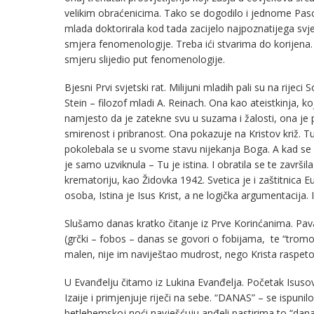
velikim obraćenicima. Tako se dogodilo i jednome Pascal
mlada doktorirala kod tada zacijelo najpoznatijega svj
smjera fenomenologije. Treba ići stvarima do korijena.
smjeru slijedio put fenomenologije.
Bjesni Prvi svjetski rat. Milijuni mladih pali su na rijeci
Stein – filozof mladi A. Reinach. Ona kao ateistkinja, koj
namjesto da je zatekne svu u suzama i žalosti, ona je pr
smirenost i pribranost. Ona pokazuje na Kristov križ. T
pokolebala se u svome stavu nijekanja Boga. A kad se su
je samo uzviknula – Tu je istina. I obratila se te završi
krematoriju, kao Židovka 1942. Svetica je i zaštitnica Eu
osoba, Istina je Isus Krist, a ne logička argumentacija. 
Slušamo danas kratko čitanje iz Prve Korinćanima. Pava
(grčki – fobos – danas se govori o fobijama, te “trom
malen, nije im naviještao mudrost, nego Krista raspet
U Evanđelju čitamo iz Lukina Evanđelja. Početak Isusov
Izaije i primjenjuje riječi na sebe. “DANAS” – se ispuni
betlehemskoj noći navješćuju anđeli pastirima to “danas