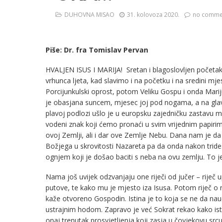
DUHOVNA MISAO
31. kolovoza 2020.
no comme
Piše: Dr. fra Tomislav Pervan
HVALJEN ISUS I MARIJA! Sretan i blagoslovljen početak
vrhunca ljeta, kad slavimo i na početku i na sredini mj
Porcijunkulski oprost, potom Veliku Gospu i onda Mariju
je obasjana suncem, mjesec joj pod nogama, a na glavi
plavoj podlozi ušlo je u europsku zajedničku zastavu m
vodeni znak koji ćemo pronaći u svim vrijednim papirim
ovoj Zemlji, ali i dar ove Zemlje Nebu. Dana nam je da
Božjega u skrovitosti Nazareta pa da onda nakon tridese
ognjem koji je došao baciti s neba na ovu zemlju. To je
Nama još uvijek odzvanjaju one riječi od jučer – riječ
putove, te kako mu je mjesto iza Isusa. Potom riječ o n
kaže otvoreno Gospodin. Istina je to koja se ne da n
ustrajnim hodom. Zapravo je već Sokrat rekao kako ist
onaj trenutak prosvjetljenja koji zasja u čovjekovu srcu