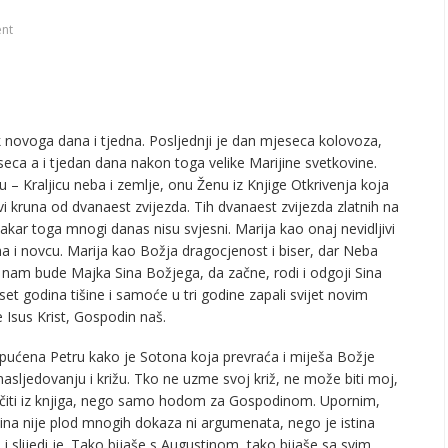
nt
 novoga dana i tjedna. Posljednji je dan mjeseca kolovoza,
eseca a i tjedan dana nakon toga velike Marijine svetkovine.
 – Kraljicu neba i zemlje, onu Ženu iz Knjige Otkrivenja koja
 kruna od dvanaest zvijezda. Tih dvanaest zvijezda zlatnih na
akar toga mnogi danas nisu svjesni. Marija kao onaj nevidljivi
a i novcu. Marija kao Božja dragocjenost i biser, dar Neba
 nam bude Majka Sina Božjega, da začne, rodi i odgoji Sina
t godina tišine i samoće u tri godine zapali svijet novim
 Isus Krist, Gospodin naš.
 upućena Petru kako je Sotona koja prevraća i miješa Božje
asljedovanju i križu. Tko ne uzme svoj križ, ne može biti moj,
aučiti iz knjiga, nego samo hodom za Gospodinom. Upornim,
ina nije plod mnogih dokaza ni argumenata, nego je istina
 i slijedi je. Tako bijaše s Augustinom, tako bijaše sa svim