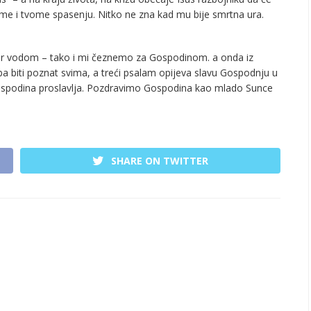
ome i tvome spasenju. Nitko ne zna kad mu bije smrtna ura.
izvor vodom – tako i mi čeznemo za Gospodinom. a onda iz
ba biti poznat svima, a treći psalam opijeva slavu Gospodnju u
 Gospodina proslavlja. Pozdravimo Gospodina kao mlado Sunce
SHARE ON TWITTER