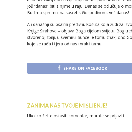
još “danas” biti s njime u raju. Danas se odlučuje o m
Budimo spremni na susret s Gospodinom, već danas!
A i današnji su psalmi predivni. Košuta koja žudi za 
Knjige Sirahove – objava Boga cijelom svijetu. Bog tre
stvorenoj zbilji, u svemiru! Sunce je tomu znak, ono
koje se rađa i tjera od nas mrak i tamu.
SHARE ON FACEBOOK
ZANIMA NAS TVOJE MIŠLJENJE!
Ukoliko želite ostaviti komentar, morate se
prijaviti
.