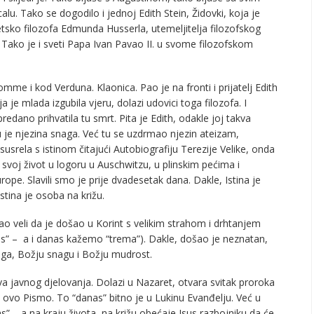
u. Tako se dogodilo i jednoj Edith Stein, Židovki, koja je
etsko filozofa Edmunda Husserla, utemeljitelja filozofskog
 Tako je i sveti Papa Ivan Pavao II. u svome filozofskom
 Somme i kod Verduna. Klaonica. Pao je na fronti i prijatelj Edith
a je mlada izgubila vjeru, dolazi udovici toga filozofa. I
edano prihvatila tu smrt. Pita je Edith, odakle joj takva
u je njezina snaga. Već tu se uzdrmao njezin ateizam,
srela s istinom čitajući Autobiografiju Terezije Velike, onda
la svoj život u logoru u Auschwitzu, u plinskim pećima i
rope. Slavili smo je prije dvadesetak dana. Dakle, Istina je
Istina je osoba na križu.
o veli da je došao u Korint s velikim strahom i drhtanjem
os” – a i danas kažemo “trema”). Dakle, došao je neznatan,
oga, Božju snagu i Božju mudrost.
a javnog djelovanja. Dolazi u Nazaret, otvara svitak proroka
lo ovo Pismo. To “danas” bitno je u Lukinu Evanđelju. Već u
” – a na kraju života, na križu obećaje Isus razbojniku da će