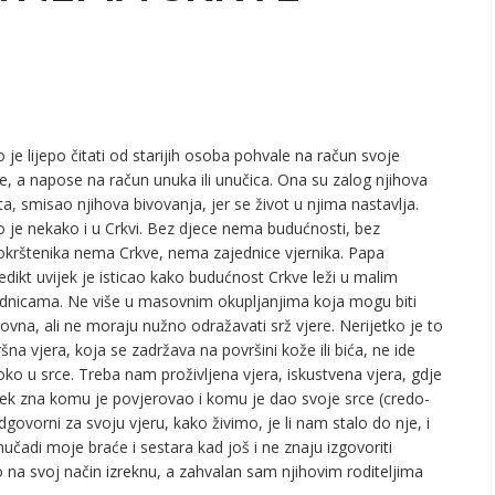
 je lijepo čitati od starijih osoba pohvale na račun svoje
e, a napose na račun unuka ili unučica. Ona su zalog njihova
ta, smisao njihova bivovanja, jer se život u njima nastavlja.
 je nekako i u Crkvi. Bez djece nema budućnosti, bez
krštenika nema Crkve, nema zajednice vjernika. Papa
dikt uvijek je isticao kako budućnost Crkve leži u malim
dnicama. Ne više u masovnim okupljanjima koja mogu biti
vna, ali ne moraju nužno odražavati srž vjere. Nerijetko je to
šna vjera, koja se zadržava na površini kože ili bića, ne ide
ko u srce. Treba nam proživljena vjera, iskustvena vjera, gdje
ek zna komu je povjerovao i komu je dao svoje srce (credo-
dgovorni za svoju vjeru, kako živimo, je li nam stalo do nje, i
čadi moje braće i sestara kad još i ne znaju izgovoriti
 to na svoj način izreknu, a zahvalan sam njihovim roditeljima