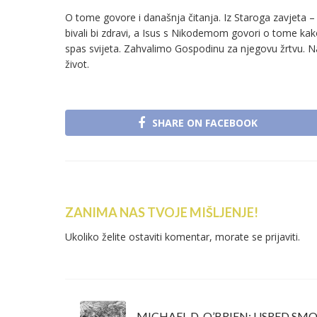
O tome govore i današnja čitanja. Iz Staroga zavjeta – Mo
bivali bi zdravi, a Isus s Nikodemom govori o tome kak
spas svijeta. Zahvalimo Gospodinu za njegovu žrtvu. N
život.
SHARE ON FACEBOOK
ZANIMA NAS TVOJE MIŠLJENJE!
Ukoliko želite ostaviti komentar, morate se
prijaviti
.
MICHAEL D. O’BRIEN: USRED SM