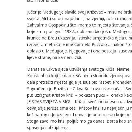
što ih tomu uče.
Jučer je Međugorje slavilo svoj Križevac – misu na br
svijeta. Ali tu su oni najodaniji, najvjerniji, tu su mlad
Zahvalimo Gospodinu što imamo to mjesto štovanja, št
koje smo podignuli 1987., dok sam bio još u Međugorju žu
krunice na Brdu ukazanja. Istinska umjetnička djela u br
i žrtve. Umjetniku je ime Carmelo Puzzolo … nakon što je
dolazio u Međugorje. Njegova je i ona postaja Isusova 
lijeve strane, na kamenu zidu.
Danas se Crkva sjeća Uzvišenja svetoga Križa. Naime, pr
Konstantina koji je dao kršćanima slobodu vjeroispovij
dala pretražiti mjesta gdje je Isus bio raspet. Pronađeni 
Sagrađena je Bazilika – Crkva Kristova uskrsnuća ili Sv
put uzdignut Kristov križ – pokazan puku – onako ka
JE SPAS SVIJETA VISIO! – Križ je svečano unesen u crkvu
osvajanja Jeruzalema oteli Kristov križ, tu najvrjedniju re
križ natrag u Jeruzalem. I danas je ono mjesto koje po
Stoga zavolimo križ, poljubimo ga danas iz srca kao z
spasenja i otkupljenja.