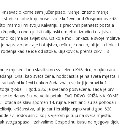
du Križevac o kome sam jučer pisao. Manje, znatno manje
i ali i starije osobe koje nose svoje križeve pod Gospodinov križ.
o imamo i mi svoju Kalvariju, s predivnih petnaest postaja
pnik, a onda je isti talijanski umjetnik izradio i otajstva
onci kojima se svijet divi. Uz koje moli, prikazuje svoje molitve
 napravio postaje i otajstva, teško je obolio, ali je i u bolesti
rođenja kad se ide od istoka, Bijakovića, prema crkvi – s
ije mjesec dana slavili smo sv. Jelenu Križaricu, majku cara
edanja. Ona, kao sveta žena, hodočastila je na sveta mjesta, i
su bačeni križevi i nakon čuda znalo se koji je pravi križ.
etoga groba – i god. 335. je svečano posvećena. Tada je prvi
ko se to danas čini na Veliki petak. EVO DRVO KRIŽA NA KOME
 i otada se slavi spomen 14. rujna. Perzijanci su za pohoda i
likviju kršćanstva, ali je car Heraklije uspio vratiti god. 628.
hode svi hodočasnici koji s vjerom putuju na sveta mjesta.
nak svoga spasa, i zahvalimo Gospodinu Isusu na njegovu djelu