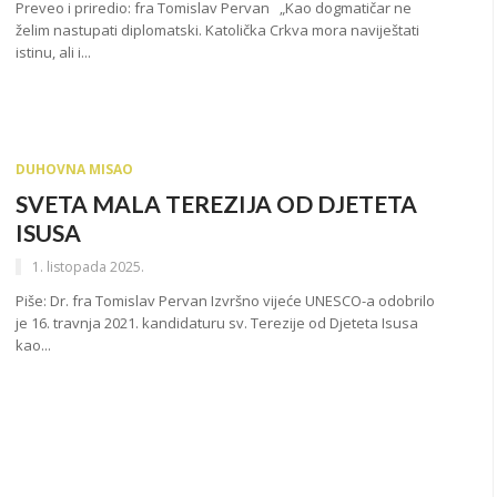
Preveo i priredio: fra Tomislav Pervan „Kao dogmatičar ne
želim nastupati diplomatski. Katolička Crkva mora naviještati
istinu, ali i...
DUHOVNA MISAO
SVETA MALA TEREZIJA OD DJETETA
ISUSA
1. listopada 2025.
Piše: Dr. fra Tomislav Pervan Izvršno vijeće UNESCO-a odobrilo
je 16. travnja 2021. kandidaturu sv. Terezije od Djeteta Isusa
kao...