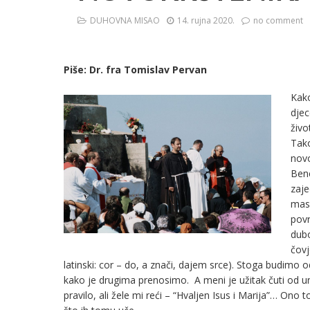
DUHOVNA MISAO
14. rujna 2020.
no comment
Piše: Dr. fra Tomislav Pervan
Kako
djec
živo
Tako
novo
Bene
zaje
maso
povr
dubo
čovj
latinski: cor – do, a znači, dajem srce). Stoga budimo o
kako je drugima prenosimo. A meni je užitak čuti od unu
pravilo, ali žele mi reći – “Hvaljen Isus i Marija”… Ono