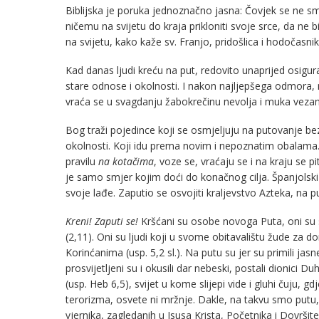
Biblijska je poruka jednoznačno jasna: Čovjek se ne s
ničemu na svijetu do kraja prikloniti svoje srce, da ne b
na svijetu, kako kaže sv. Franjo, pridošlica i hodočasnik.
Kad danas ljudi kreću na put, redovito unaprijed osiguraj
stare odnose i okolnosti. I nakon najljepšega odmora,
vraća se u svagdanju žabokrečinu nevolja i muka vezani
Bog traži pojedince koji se osmjeljuju na putovanje be
okolnosti. Koji idu prema novim i nepoznatim obalama.
pravilu
na kotačima
, voze se, vraćaju se i na kraju se p
je samo smjer kojim doći do konačnog cilja. Španjolski
svoje lađe. Zaputio se osvojiti kraljevstvo Azteka, na p
Kreni! Zaputi se!
Kršćani su osobe novoga Puta, oni su su
(2,11). Oni su ljudi koji u svome obitavalištu žude za
Korinćanima (usp. 5,2 sl.). Na putu su jer su primili jas
prosvijetljeni su i okusili dar nebeski, postali dionici D
(usp. Heb 6,5), svijet u kome slijepi vide i gluhi čuju, g
terorizma, osvete ni mržnje. Dakle, na takvu smo pu
vjernika, zagledanih u Isusa Krista, Početnika i Dovršite