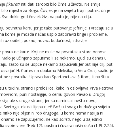
mije
fiksirati
niti dati zarobiti bilo čime u životu. Ne smije
i bilo mjesta za Boga. Čovjek je na svijetu trajni putnik, on je
 Sve dokle god čovjek živi, na putu je, nije na cilju.
u povratnu kartu jer je tako putovanje jeftinije. I vraćaju se u
 na kome je možda načas uspio zaboraviti brige i probleme,
h uz obitelj, posao, novac, budućnost, zdravlje.
z povratne karte. Koji ne misle na povratak u stare odnose i
 Malo je učinjeno zaputimo li se nekamo. Ljudi su danas u
itaju, zašto su se uopće nekamo zapućivali. Jer put nije cilj, put
 osvajač H. Cortes na obalama Meksika, u Vera Cruz, spalio je
ut bez povratka. Upravo kao Spartanci –sa štitom, ili na štitu.
 u tuđini, stranci i pridošlice, kako ih oslovljava Prva Petrova
 domovinom, puni nostalgije, o čemu govori Pavao u Drugoj
ne signale s druge strane, jer su namirisali nešto novo,
uha Svetoga, okusili lijepu riječ Božju i snagu budućega svijeta
dje nitko nije plijen ni rob drugoga, u kome nema nasilja ni
tu, onamo se zapućujemo, ne kao
solisti
, nego u zajednici
lja svoje vjere (Heb 12), pastira i čuvara naših duša (1 Pt 2,25).