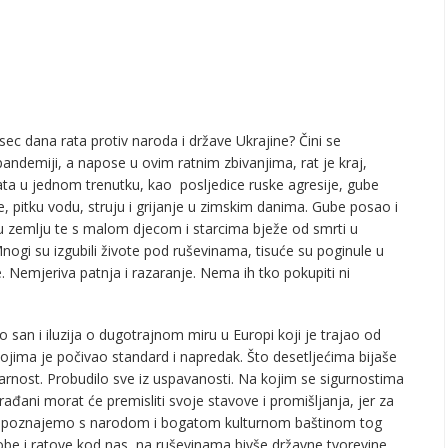
ec dana rata protiv naroda i države Ukrajine? Čini se
andemiji, a napose u ovim ratnim zbivanjima, rat je kraj,
rata u jednom trenutku, kao posljedice ruske agresije, gube
, pitku vodu, struju i grijanje u zimskim danima. Gube posao i
voju zemlju te s malom djecom i starcima bježe od smrti u
nogi su izgubili živote pod ruševinama, tisuće su poginule u
. Nemjeriva patnja i razaranje. Nema ih tko pokupiti ni
san i iluzija o dugotrajnom miru u Europi koji je trajao od
ojima je počivao standard i napredak. Što desetljećima bijaše
arnost. Probudilo sve iz uspavanosti. Na kojim se sigurnostima
i građani morat će premisliti svoje stavove i promišljanja, jer za
 upoznajemo s narodom i bogatom kulturnom baštinom tog
kobe i ratove kod nas, na ruševinama bivše državne tvorevine.