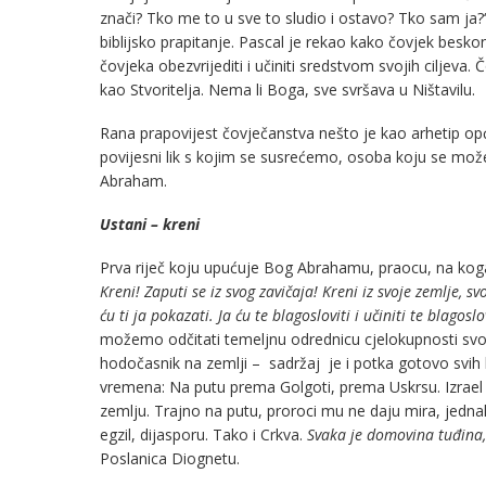
znači? Tko me to u sve to sludio i ostavo? Tko sam ja?
biblijsko prapitanje. Pascal je rekao kako čovjek besk
čovjeka obezvrijediti i učiniti sredstvom svojih ciljeva
kao Stvoritelja. Nema li Boga, sve svršava u Ništavilu.
Rana prapovijest čovječanstva nešto je kao arhetip opć
povijesni lik s kojim se susrećemo, osoba koju se može
Abraham.
Ustani – kreni
Prva riječ koju upućuje Bog Abrahamu, praocu, na koga
Kreni! Zaputi se iz svog zavičaja! Kreni iz svoje zemlje, s
ću ti ja pokazati. Ja ću te blagosloviti i učiniti te blago
možemo odčitati temeljnu odrednicu cjelokupnosti svoje v
hodočasnik na zemlji – sadržaj je i potka gotovo svih bi
vremena: Na putu prema Golgoti, prema Uskrsu. Izrael 
zemlju. Trajno na putu, proroci mu ne daju mira, jedna
egzil, dijasporu. Tako i Crkva.
Svaka je domovina tuđina,
Poslanica Diognetu.