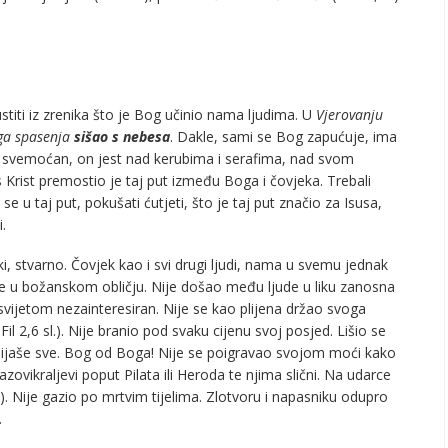
titi iz zrenika što je Bog učinio nama ljudima. U
Vjerovanju
ega spasenja
sišao s nebesa
. Dakle, sami se Bog zapućuje, ima
n, svemoćan, on jest nad kerubima i serafima, nad svom
 Krist premostio je taj put između Boga i čovjeka. Trebali
u taj put, pokušati ćutjeti, što je taj put značio za Isusa,
.
i, stvarno. Čovjek kao i svi drugi ljudi, nama u svemu jednak
aše u božanskom obličju. Nije došao među ljude u liku zanosna
 svijetom nezainteresiran. Nije se kao plijena držao svoga
l 2,6 sl.). Nije branio pod svaku cijenu svoj posjed. Lišio se
bijaše sve. Bog od Boga! Nije se poigravao svojom moći kako
i nazovikraljevi poput Pilata ili Heroda te njima slični. Na udarce
sl.). Nije gazio po mrtvim tijelima. Zlotvoru i napasniku odupro
.