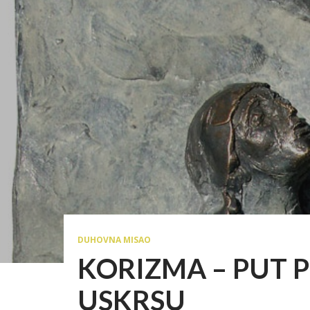
DUHOVNA MISAO
KORIZMA – PUT 
USKRSU