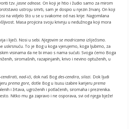
oriti tzv.
jasne odnose.
On koji je htio i žudio samo za mirom
protstavio ustroju smrti, sam je dospio u njezin žrvanj. On koji
iznosi na vidjelo što u se u svakome od nas krije: Nagomilana
ošljivost. Masa projicira svoju krivnju u nedužnoga koji mora
 i liječi. Nosi u sebi.
Njegovim se modricama izliječismo.
me uskrsnuću. To je Bog u koga vjerujemo, koga ljubimo, za
beskim visinama da ne bi imao s nama sućuti. Svoga ćemo Boga
iženih, siromašnih, razapinjanih, krivo i nevino optuženih, u
-cendirati, nad-ići
, dok naš Bog
des-cendira
,
silazi.
Dok ljudi
ijeru
prema gore
, dotle Bog u Isusu izabire karijeru
prema
nih i žrtava, ugroženih i potlačenih, siromaha i prezrenika.
esto. Nitko mu ga zapravo i ne osporava, svi od njega bježe!