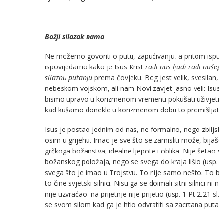
Božji silazak nama
Ne možemo govoriti o putu, zapućivanju, a pritom ispus
ispovijedamo kako je Isus Krist
radi nas ljudi radi naš
silaznu putanju
prema čovjeku. Bog jest velik, svesila
nebeskom vojskom, ali nam Novi zavjet jasno veli: Isus
bismo upravo u korizmenom vremenu pokušati uživjeti se 
kad kušamo donekle u korizmenom dobu to promišljati
Isus je postao jednim od nas, ne formalno, nego zbiljsk
osim u grijehu. Imao je sve što se zamisliti može, bij
grčkoga božanstva, idealne ljepote i oblika. Nije šetao
božanskog položaja, nego se svega do kraja lišio (usp. Fi
svega što je imao u Trojstvu. To nije samo nešto. To 
to čine svjetski silnici. Nisu ga se doimali sitni silnici n
nije uzvraćao, na prijetnje nije prijetio (usp. 1 Pt 2,21 
se svom silom kad ga je htio odvratiti sa zacrtana puta