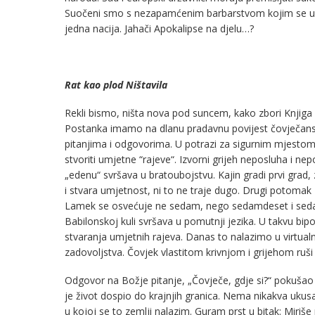
Suočeni smo s nezapamćenim barbarstvom kojim se uništ
jedna nacija. Jahači Apokalipse na djelu…?
Rat kao plod Ništavila
Rekli bismo, ništa nova pod suncem, kako zbori Knjiga 
Postanka imamo na dlanu pradavnu povijest čovječanst
pitanjima i odgovorima. U potrazi za sigurnim mjestom 
stvoriti umjetne “rajeve“. Izvorni grijeh neposluha i n
„edenu“ svršava u bratoubojstvu. Kajin gradi prvi grad, 
i stvara umjetnost, ni to ne traje dugo. Drugi potomak T
Lamek se osvećuje ne sedam, nego sedamdeset i sedam 
Babilonskoj kuli svršava u pomutnji jezika. U takvu bipol
stvaranja umjetnih rajeva. Danas to nalazimo u virtualnoj
zadovoljstva. Čovjek vlastitom krivnjom i grijehom ruši 
Odgovor na Božje pitanje, „Čovječe, gdje si?“ pokušao j
je život dospio do krajnjih granica. Nema nikakva ukus
u kojoj se to zemlji nalazim. Guram prst u bitak: Miriše n