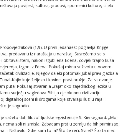
avaju povijest, kultura, gradovi, spomenici kulture, cijela
Propovjednikova (1,9). U prvih jedanaest poglavlja Knjige
va, predavanu iz naraštaja u naraštaj. Susrećemo se s
i obitavalištem, nakon izgubljena Edena, čovjek trajno kuša
epovjerenja, izgon iz Edena. Pokušaj mirna suživota u novom
začetak civilizacije. Njegov daleki potomak Jubal pravi glazbala
ubal-Kajin kuje željezo i kovine, pravi oružje. Za ratovanje.
puta. Pokušaj stvaranja „raja“ oko zajedničkog jezika u
arnu surječju sagledava Biblija cjelokupnu civilizaciju
 digitalnoj sceni ili drogama koje stvaraju iluziju raja i
što je sagradio.
e sažeto dati filozof ljudske egzistencije S. Kierkegaard: „Moj
a, nema soli ni smisla. Zabadam prst u zemlju da bih primirisao
a – Ništavilo. Gdje sam to ja? Što će reći: Svijet? Što ta riječ