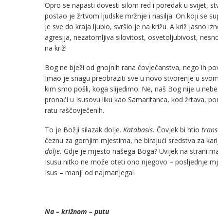
Opro se napasti dovesti silom red i poredak u svijet, stv
postao je žrtvom ljudske mržnje i nasilja. On koji se su
je sve do kraja ljubio, svršio je na križu. A križ jasno 
agresija, nezatomljiva silovitost, osvetoljubivost, nesn
na križ!
Bog ne bježi od gnojnih rana čovječanstva, nego ih povija
Imao je snagu preobraziti sve u novo stvorenje u svo
kim smo pošli, koga slijedimo. Ne, naš Bog nije u ne
pronaći u Isusovu liku kao Samaritanca, kod žrtava, pon
ratu raščovječenih.
To je Božji silazak dolje.
Katabasis.
Čovjek bi htio
trans
čeznu za gornjim mjestima, ne birajući sredstva za kar
dolje.
Gdje je mjesto našega Boga? Uvijek na strani male
Isusu nitko ne može oteti ono njegovo – posljednje mj
Isus – manji od najmanjega!
Na – križnom – putu