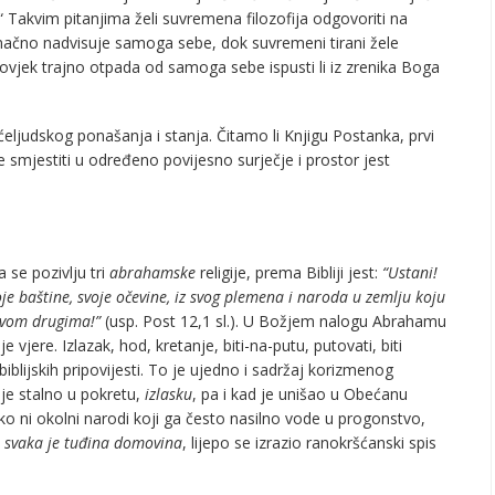
“ Takvim pitanjima želi suvremena filozofija odgovoriti na
onačno nadvisuje samoga sebe, dok suvremeni tirani žele
. Čovjek trajno otpada od samoga sebe ispusti li iz zrenika Boga
eljudskog ponašanja i stanja. Čitamo li Knjigu Postanka, prvi
 smjestiti u određeno povijesno surječje i prostor jest
 se pozivlju tri
abrahamske
religije, prema Bibliji jest:
“Ustani!
voje baštine, svoje očevine, iz svog plemena i naroda u zemlju koju
slovom drugima!”
(usp. Post 12,1 sl.). U Božjem nalogu Abrahamu
jere. Izlazak, hod, kretanje, biti-na-putu, putovati, biti
blijskih pripovijesti. To je ujedno i sadržaj korizmenog
je stalno u pokretu,
izlasku
, pa i kad je unišao u Obećanu
ko ni okolni narodi koji ga često nasilno vode u progonstvo,
 svaka je tuđina domovina
, lijepo se izrazio ranokršćanski spis