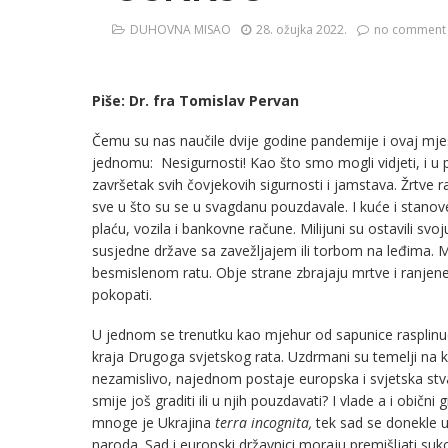
DUHOVNA MISAO
28. ožujka 2022.
no comment
Piše: Dr. fra Tomislav Pervan
Čemu su nas naučile dvije godine pandemije i ovaj mjes
jednomu: Nesigurnosti! Kao što smo mogli vidjeti, i u p
završetak svih čovjekovih sigurnosti i jamstava. Žrtve 
sve u što su se u svagdanu pouzdavale. I kuće i stanove
plaću, vozila i bankovne račune. Milijuni su ostavili s
susjedne države sa zavežljajem ili torbom na leđima. M
besmislenom ratu. Obje strane zbrajaju mrtve i ranjene
pokopati.
U jednom se trenutku kao mjehur od sapunice rasplinuo 
kraja Drugoga svjetskog rata. Uzdrmani su temelji na k
nezamislivo, najednom postaje europska i svjetska stv
smije još graditi ili u njih pouzdavati? I vlade a i običn
mnoge je Ukrajina
terra incognita,
tek sad se donekle
naroda. Sad i europski državnici moraju premišljati su