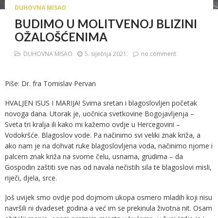
DUHOVNA MISAO
BUDIMO U MOLITVENOJ BLIZINI
OŽALOŠĆENIMA
DUHOVNA MISAO
5. siječnja 2021.
no comment
Piše: Dr. fra Tomislav Pervan
HVALJEN ISUS I MARIJA! Svima sretan i blagoslovljen početak
novoga dana. Utorak je, uočnica svetkovine Bogojavljenja –
Sveta tri kralja ili kako mi kažemo ovdje u Hercegovini –
Vodokršće. Blagoslov vode. Pa načinimo svi veliki znak križa, a
ako nam je na dohvat ruke blagoslovljena voda, načinimo njome i
palcem znak križa na svome čelu, usnama, grudima – da
Gospodin zaštiti sve nas od navala nečistih sila te blagoslovi misli,
riječi, djela, srce.
Još uvijek smo ovdje pod dojmom ukopa osmero mladih koji nisu
navršili ni dvadeset godina a već im se prekinula životna nit. Osam