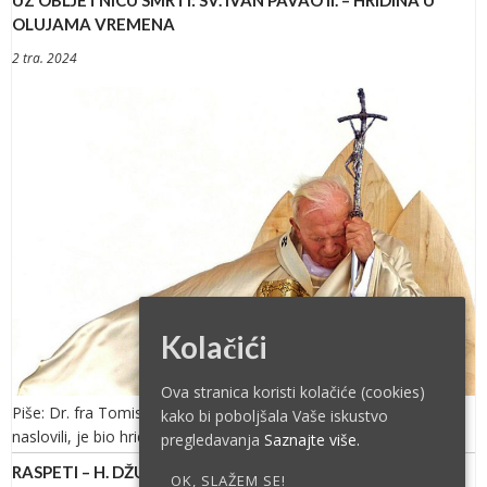
OLUJAMA VREMENA
2 tra. 2024
Kolačići
Ova stranica koristi kolačiće (cookies)
Piše: Dr. fra Tomislav Pervan Sveti Ivan Pavao II., kao što smo
kako bi poboljšala Vaše iskustvo
naslovili, je bio hridina koja je odolijevala […]
pregledavanja
Saznajte više.
RASPETI – H. DŽUBRAN
OK, SLAŽEM SE!