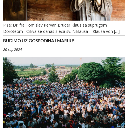
Piše: Dr. fra Tomislav Pervan Bruder Klaus sa suprugom
Doroteom Crkva se danas sjeća sv. Niklausa – Klausa von […]
BUDIMO UZ GOSPODINA I MARIJU!
20 ruj. 2024