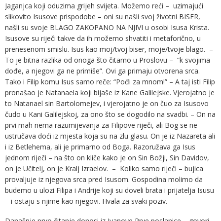
Jaganjca koji oduzima grijeh svijeta. Možemo reći – uzimajući
slikovito Isusove prispodobe – oni su našli svoj životni BISER,
našli su svoje BLAGO ZAKOPANO NA NJIVI u osobi Isusa Krista.
Isusove su riječi takve da ih možemo shvatiti i metaforično, u
prenesenom smislu. Isus kao moj/tvoj biser, moje/tvoje blago. –
To je bitna razlika od onoga što čitamo u Proslovu – “k svojima
dođe, a njegovi ga ne primiše”. Ovi ga primaju otvorena srca.
Tako i Filip komu Isus samo reče: “Pođi za mnom!” – A taj isti Filip
pronašao je Natanaela koji bijaše iz Kane Galilejske. Vjerojatno je
to Natanael sin Bartolomejev, i vjerojatno je on čuo za Isusovo
čudo u Kani Galilejskoj, za ono što se dogodilo na svadbi. – On na
prvi mah nema razumijevanja za Filipove riječi, ali Bog se ne
ustručava doći iz mjesta koja su na zlu glasu. On je iz Nazareta ali
i iz Betlehema, ali je primarno od Boga. Razoružava ga Isus
jednom riječi – na što on kliče kako je on Sin Božji, Sin Davidov,
on je Učitelj, on je Kralj Izraelov. – Koliko samo riječi – bujica
provaljuje iz njegova srca pred Isusom. Gospodina molimo da
budemo u ulozi Filipa i Andrije koji su doveli brata i prijatelja Isusu
– i ostaju s njime kao njegovi. Hvala za svaki poziv.
Današnje prvo čitanje donosi iz Ivanove Prve poslanice – govori