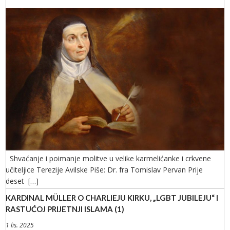
Shvaćanje i poimanje molitve u velike karmelićanke i crkvene
učiteljice Terezije Avilske Piše: Dr. fra Tomislav Pervan Prije
deset […]
KARDINAL MÜLLER O CHARLIEJU KIRKU, „LGBT JUBILEJU“ I
RASTUĆOJ PRIJETNJI ISLAMA (1)
1 lis. 2025