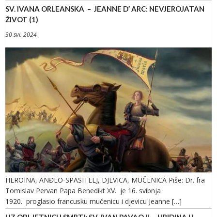
SV. IVANA ORLEANSKA – JEANNE D’ ARC: NEVJEROJATAN
ŽIVOT (1)
30 svi. 2024
HEROINA, ANĐEO-SPASITELJ, DJEVICA, MUČENICA Piše: Dr. fra
Tomislav Pervan Papa Benedikt XV. je 16. svibnja
1920. proglasio francusku mučenicu i djevicu Jeanne […]
UZ OBLJETNICU SMRTI: SV. IVAN PAVAO II. – HRIDINA U