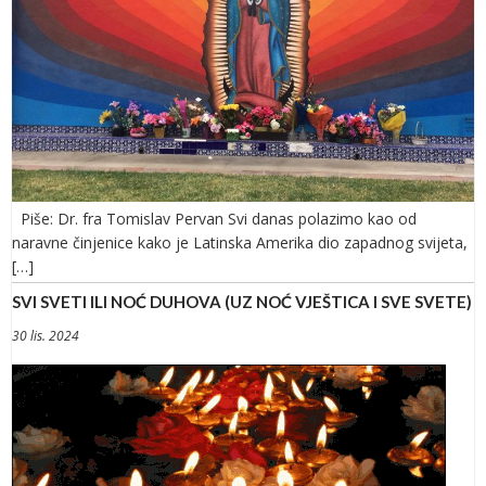
Piše: Dr. fra Tomislav Pervan Svi danas polazimo kao od
naravne činjenice kako je Latinska Amerika dio zapadnog svijeta,
[…]
SVI SVETI ILI NOĆ DUHOVA (UZ NOĆ VJEŠTICA I SVE SVETE)
30 lis. 2024