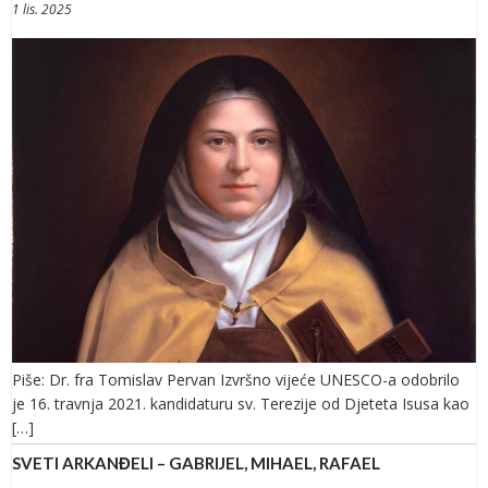
1 lis. 2025
Piše: Dr. fra Tomislav Pervan Izvršno vijeće UNESCO-a odobrilo
je 16. travnja 2021. kandidaturu sv. Terezije od Djeteta Isusa kao
[…]
SVETI ARKANĐELI – GABRIJEL, MIHAEL, RAFAEL