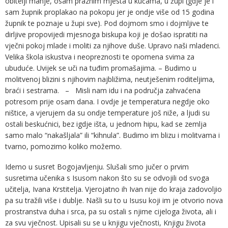
obitelji manje, osam praznim mjesta u kućama, u župi (gdje je i
sam župnik proplakao na pokopu jer je ondje više od 15 godina
župnik te poznaje u župi sve). Pod dojmom smo i dojmljive te
dirljive propovijedi mjesnoga biskupa koji je došao ispratiti na
vječni pokoj mlade i moliti za njihove duše. Upravo naši mladenci.
Velika škola iskustva i neopreznosti te opomena svima za
ubuduće. Uvijek se uči na tuđim promašajima. – Budimo u
molitvenoj blizini s njihovim najbližima, neutješenim roditeljima,
braći i sestrama. – Misli nam idu i na područja zahvaćena
potresom prije osam dana. I ovdje je temperatura negdje oko
ništice, a vjerujem da su ondje temperature još niže, a ljudi su
ostali beskućnici, bez igdje išta, u jednom hipu, kad se zemlja
samo malo “nakašljala” ili “kihnula”. Budimo im blizu i molitvama i
tvarno, pomozimo koliko možemo.
Idemo u susret Bogojavljenju. Slušali smo jučer o prvim
susretima učenika s Isusom nakon što su se odvojili od svoga
učitelja, Ivana Krstitelja. Vjerojatno ih Ivan nije do kraja zadovoljio
pa su tražili više i dublje. Našli su to u Isusu koji im je otvorio nova
prostranstva duha i srca, pa su ostali s njime cijeloga života, ali i
za svu vječnost. Upisali su se u knjigu vječnosti, Knjigu života