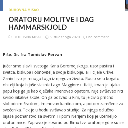
DUHOVNA MISAO
ORATORIJ MOLITVE I DAG
HAMMARSKJOLD
DUHOVNA MISAO
5. studenoga 2020.
no comment
Piše: Dr. fra Tomislav Pervan
Jučer smo slavili svetoga Karla Boromejskoga, uzor pastira i
svetca, biskupa i obnovitelja svoje biskupije, ali i cijele Crkve.
Zanimljivo je mnogo toga iz njegova života. Rodio se u bogatoj
obitelji koja bijaše vlasnik Lago Maggiore u Italiji, imao je ujaka
papu koji ga je kao dječaka imenovao opatom. Nije svršavao niti
svršio nikakve škole. On ga pozvao u Rim, tu je živio prilično
slobodnim životom, imenovan kardinalom, a potom zaređene za
svećenika. Tek je u hodu svršavao studije. Za njega odlučno
bijaše poznanstvo sa svetim Filipom Nerijem koji je utemeljio
oratorijance. Zapravo je stvarao po Rimu tzv. oratorije gdje su se