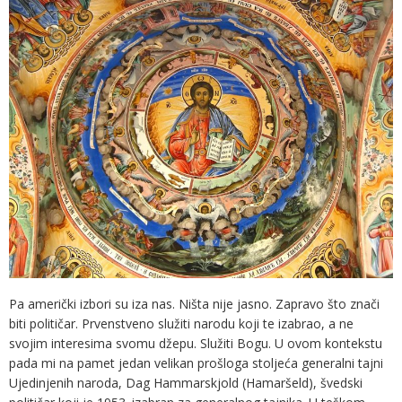
Pa američki izbori su iza nas. Ništa nije jasno. Zapravo što znači
biti političar. Prvenstveno služiti narodu koji te izabrao, a ne
svojim interesima svomu džepu. Služiti Bogu. U ovom kontekstu
pada mi na pamet jedan velikan prošloga stoljeća generalni tajni
Ujedinjenih naroda, Dag Hammarskjold (Hamaršeld), švedski