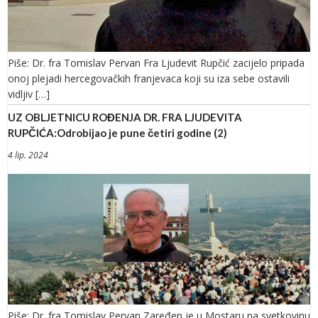
Piše: Dr. fra Tomislav Pervan Fra Ljudevit Rupčić zacijelo pripada
onoj plejadi hercegovačkih franjevaca koji su iza sebe ostavili
vidljiv […]
UZ OBLJETNICU ROĐENJA DR. FRA LJUDEVITA
RUPČIĆA:Odrobijao je pune četiri godine (2)
4 lip. 2024
Piše: Dr. fra Tomislav Pervan Zaređen je u Mostaru na svetkovinu