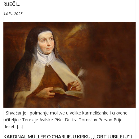
RIJEČI…
14 lis. 2025
Shvaćanje i poimanje molitve u velike karmelićanke i crkvene
učiteljice Terezije Avilske Piše: Dr. fra Tomislav Pervan Prije
deset […]
KARDINAL MÜLLER O CHARLIEJU KIRKU, „LGBT JUBILEJU“ I