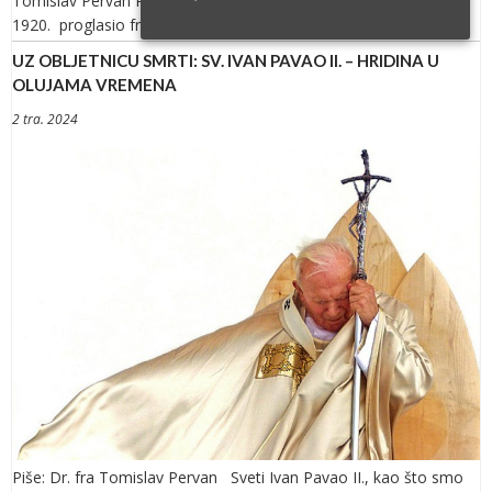
Tomislav Pervan Papa Benedikt XV. je 16. svibnja
1920. proglasio francusku mučenicu i djevicu Jeanne […]
UZ OBLJETNICU SMRTI: SV. IVAN PAVAO II. – HRIDINA U
OLUJAMA VREMENA
2 tra. 2024
Piše: Dr. fra Tomislav Pervan Sveti Ivan Pavao II., kao što smo