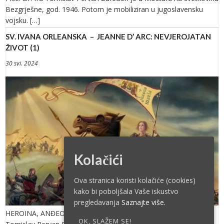
Bezgrješne, god. 1946. Potom je mobiliziran u jugoslavensku
vojsku. […]
SV. IVANA ORLEANSKA – JEANNE D’ ARC: NEVJEROJATAN
ŽIVOT (1)
30 svi. 2024
Kolačići
Ova stranica koristi kolačiće (cookies)
kako bi poboljšala Vaše iskustvo
pregledavanja
Saznajte više.
HEROINA, ANĐEO-SPASITELJ, DJEVICA, MUČENICA Piše: Dr. fra
OK, SLAŽEM SE!