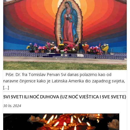
Piše: Dr. fra Tomislav Pervan Svi danas polazimo kao od
naravne činjenice kako je Latinska Amerika dio zapadnog svijeta,
[…]
SVI SVETI ILI NOĆ DUHOVA (UZ NOĆ VJEŠTICA I SVE SVETE)
30 lis. 2024