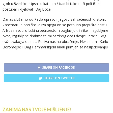
grob u švedskoj Upsali u katedrali! Kad bi tako naši političari
postupali i djelovali! Daj Bože!
Danas slušamo od Pavla upravo njegovu zahvaćenost Kristom.
Zanemaruje ono što je iza njega on se potpuno prepušta Kristu.
A Isus navodi u Lukinu petnaestom poglavlju tri slike – izgubljene
ovce, izgubljene drahme te milosrdnog oca i dvojicu braće. Bog
traži svakoga od nas. Poziva nas na obraćenje. Neka nam i Karlo
Boromejski i Dag Hammarskjold budu primjeri za nasljedovanje!
SHARE ON FACEBOOK
SHARE ON TWITTER
ZANIMA NAS TVOJE MIŠLJENJE!