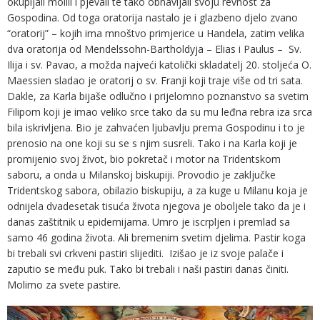
okupljali molili i pjevali te tako obnavljali svoju revnost za
Gospodina. Od toga oratorija nastalo je i glazbeno djelo zvano
“oratorij” – kojih ima mnoštvo primjerice u Handela, zatim velika
dva oratorija od Mendelssohn-Bartholdyja – Elias i Paulus – Sv.
Ilija i sv. Pavao, a možda najveći katolički skladatelj 20. stoljeća O.
Maessien sladao je oratorij o sv. Franji koji traje više od tri sata.
Dakle, za Karla bijaše odlučno i prijelomno poznanstvo sa svetim
Filipom koji je imao veliko srce tako da su mu leđna rebra iza srca
bila iskrivljena. Bio je zahvaćen ljubavlju prema Gospodinu i to je
prenosio na one koji su se s njim susreli. Tako i na Karla koji je
promijenio svoj život, bio pokretač i motor na Tridentskom
saboru, a onda u Milanskoj biskupiji. Provodio je zaključke
Tridentskog sabora, obilazio biskupiju, a za kuge u Milanu koja je
odnijela dvadesetak tisuća života njegova je oboljele tako da je i
danas zaštitnik u epidemijama. Umro je iscrpljen i premlad sa
samo 46 godina života. Ali bremenim svetim djelima. Pastir koga
bi trebali svi crkveni pastiri slijediti. Izišao je iz svoje palače i
zaputio se među puk. Tako bi trebali i naši pastiri danas činiti.
Molimo za svete pastire.