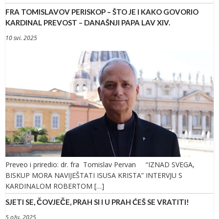
FRA TOMISLAVOV PERISKOP – ŠTO JE I KAKO GOVORIO
KARDINAL PREVOST – DANAŠNJI PAPA LAV XIV.
10 svi. 2025
Preveo i priredio: dr. fra Tomislav Pervan “IZNAD SVEGA,
BISKUP MORA NAVIJEŠTATI ISUSA KRISTA” INTERVJU S
KARDINALOM ROBERTOM […]
SJETI SE, ČOVJEČE, PRAH SI I U PRAH ĆEŠ SE VRATITI!
5 ožu. 2025