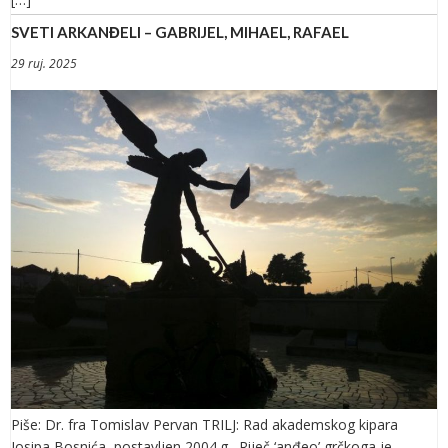
SVETI ARKANĐELI – GABRIJEL, MIHAEL, RAFAEL
29 ruj. 2025
Piše: Dr. fra Tomislav Pervan TRILJ: Rad akademskog kipara
Josipa Bosnića, postavljen 2004.g. Riječ ‘anđeo’ grčkoga je