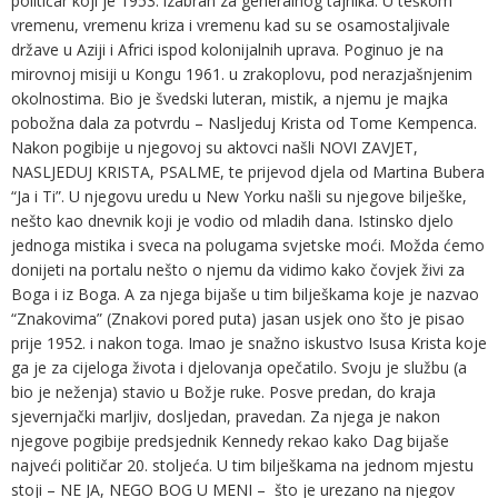
političar koji je 1953. izabran za generalnog tajnika. U teškom
vremenu, vremenu kriza i vremenu kad su se osamostaljivale
države u Aziji i Africi ispod kolonijalnih uprava. Poginuo je na
mirovnoj misiji u Kongu 1961. u zrakoplovu, pod nerazjašnjenim
okolnostima. Bio je švedski luteran, mistik, a njemu je majka
pobožna dala za potvrdu – Nasljeduj Krista od Tome Kempenca.
Nakon pogibije u njegovoj su aktovci našli NOVI ZAVJET,
NASLJEDUJ KRISTA, PSALME, te prijevod djela od Martina Bubera
“Ja i Ti”. U njegovu uredu u New Yorku našli su njegove bilješke,
nešto kao dnevnik koji je vodio od mladih dana. Istinsko djelo
jednoga mistika i sveca na polugama svjetske moći. Možda ćemo
donijeti na portalu nešto o njemu da vidimo kako čovjek živi za
Boga i iz Boga. A za njega bijaše u tim bilješkama koje je nazvao
“Znakovima” (Znakovi pored puta) jasan usjek ono što je pisao
prije 1952. i nakon toga. Imao je snažno iskustvo Isusa Krista koje
ga je za cijeloga života i djelovanja opečatilo. Svoju je službu (a
bio je neženja) stavio u Božje ruke. Posve predan, do kraja
sjevernjački marljiv, dosljedan, pravedan. Za njega je nakon
njegove pogibije predsjednik Kennedy rekao kako Dag bijaše
najveći političar 20. stoljeća. U tim bilješkama na jednom mjestu
stoji – NE JA, NEGO BOG U MENI – što je urezano na njegov