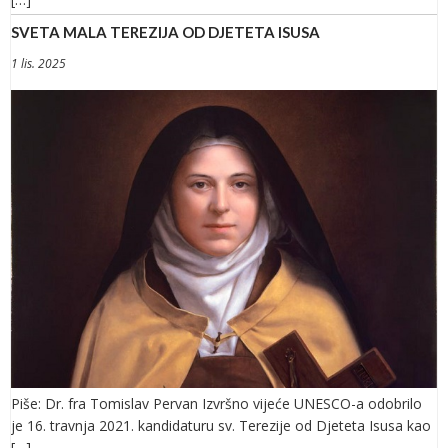
SVETA MALA TEREZIJA OD DJETETA ISUSA
1 lis. 2025
Piše: Dr. fra Tomislav Pervan Izvršno vijeće UNESCO-a odobrilo
je 16. travnja 2021. kandidaturu sv. Terezije od Djeteta Isusa kao
[…]