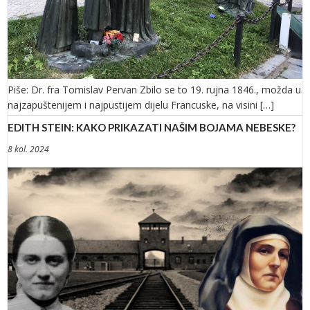
Piše: Dr. fra Tomislav Pervan Zbilo se to 19. rujna 1846., možda u
najzapuštenijem i najpustijem dijelu Francuske, na visini […]
EDITH STEIN: KAKO PRIKAZATI NAŠIM BOJAMA NEBESKE?
8 kol. 2024