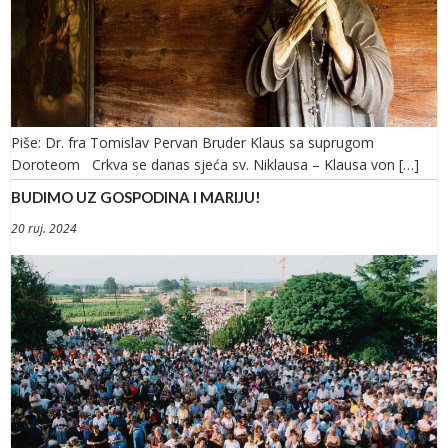
Piše: Dr. fra Tomislav Pervan Bruder Klaus sa suprugom
Doroteom Crkva se danas sjeća sv. Niklausa – Klausa von […]
BUDIMO UZ GOSPODINA I MARIJU!
20 ruj. 2024