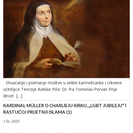
Shvaćanje i poimanje molitve u velike karmelićanke i crkvene
učiteljice Terezije Avilske Piše: Dr. fra Tomislav Pervan Prije
deset […]
KARDINAL MÜLLER O CHARLIEJU KIRKU, „LGBT JUBILEJU“ I
RASTUĆOJ PRIJETNJI ISLAMA (1)
1 lis. 2025