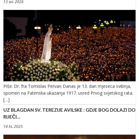
13 svi. 2026
Piše: Dr. fra Tomislav Pervan Danas je 13. dan mjeseca svibnja,
spomen na Fatimska ukazanja 1917. usred Prvog svjetskog rata.
[…]
UZ BLAGDAN SV. TEREZIJE AVILSKE : GDJE BOG DOLAZI DO
RIJEČI…
14 lis. 2025