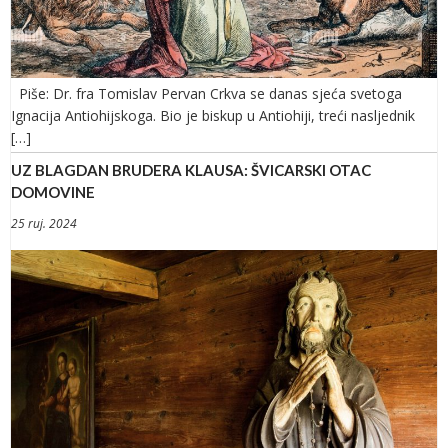
Piše: Dr. fra Tomislav Pervan Crkva se danas sjeća svetoga
Ignacija Antiohijskoga. Bio je biskup u Antiohiji, treći nasljednik
[…]
UZ BLAGDAN BRUDERA KLAUSA: ŠVICARSKI OTAC
DOMOVINE
25 ruj. 2024