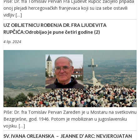
Piše: Dr. fra Tomislav Pervan Fra Ljudevit Rupčić zacijelo pripada
onoj plejadi hercegovačkih franjevaca koji su iza sebe ostavili
vidljiv […]
UZ OBLJETNICU ROĐENJA DR. FRA LJUDEVITA
RUPČIĆA:Odrobijao je pune četiri godine (2)
4 lip. 2024
Piše: Dr. fra Tomislav Pervan Zaređen je u Mostaru na svetkovinu
Bezgrješne, god. 1946. Potom je mobiliziran u jugoslavensku
vojsku. […]
SV. IVANA ORLEANSKA – JEANNE D’ ARC: NEVJEROJATAN