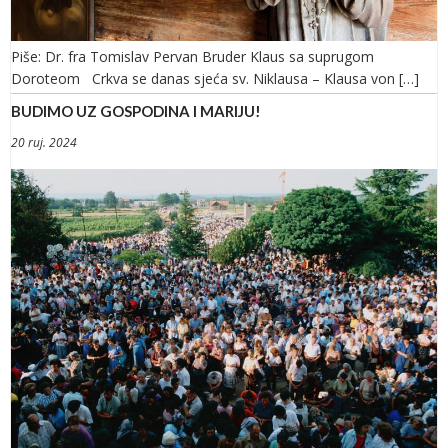
Piše: Dr. fra Tomislav Pervan Bruder Klaus sa suprugom
Doroteom Crkva se danas sjeća sv. Niklausa – Klausa von […]
BUDIMO UZ GOSPODINA I MARIJU!
20 ruj. 2024