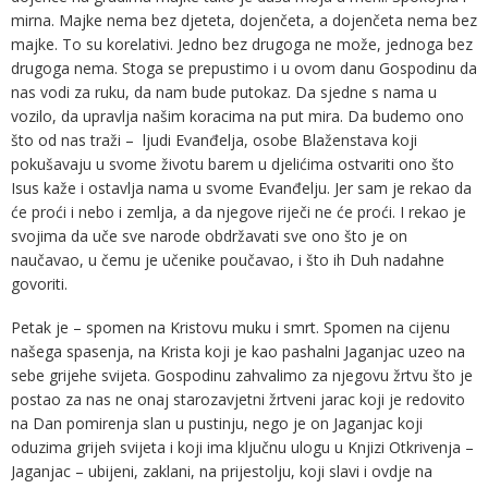
mirna. Majke nema bez djeteta, dojenčeta, a dojenčeta nema bez
majke. To su korelativi. Jedno bez drugoga ne može, jednoga bez
drugoga nema. Stoga se prepustimo i u ovom danu Gospodinu da
nas vodi za ruku, da nam bude putokaz. Da sjedne s nama u
vozilo, da upravlja našim koracima na put mira. Da budemo ono
što od nas traži – ljudi Evanđelja, osobe Blaženstava koji
pokušavaju u svome životu barem u djelićima ostvariti ono što
Isus kaže i ostavlja nama u svome Evanđelju. Jer sam je rekao da
će proći i nebo i zemlja, a da njegove riječi ne će proći. I rekao je
svojima da uče sve narode obdržavati sve ono što je on
naučavao, u čemu je učenike poučavao, i što ih Duh nadahne
govoriti.
Petak je – spomen na Kristovu muku i smrt. Spomen na cijenu
našega spasenja, na Krista koji je kao pashalni Jaganjac uzeo na
sebe grijehe svijeta. Gospodinu zahvalimo za njegovu žrtvu što je
postao za nas ne onaj starozavjetni žrtveni jarac koji je redovito
na Dan pomirenja slan u pustinju, nego je on Jaganjac koji
oduzima grijeh svijeta i koji ima ključnu ulogu u Knjizi Otkrivenja –
Jaganjac – ubijeni, zaklani, na prijestolju, koji slavi i ovdje na