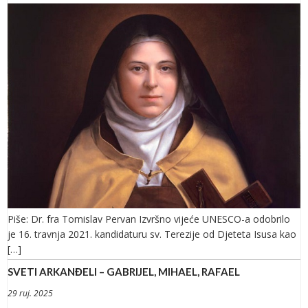
Piše: Dr. fra Tomislav Pervan Izvršno vijeće UNESCO-a odobrilo
je 16. travnja 2021. kandidaturu sv. Terezije od Djeteta Isusa kao
[…]
SVETI ARKANĐELI – GABRIJEL, MIHAEL, RAFAEL
29 ruj. 2025