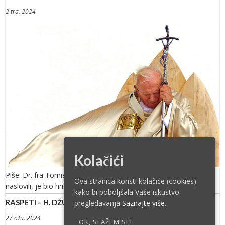
2 tra. 2024
Kolačići
Piše: Dr. fra Tomislav Pervan Sveti Ivan Pavao II., kao što smo
Ova stranica koristi kolačiće (cookies)
naslovili, je bio hridina koja je odolijevala […]
kako bi poboljšala Vaše iskustvo
RASPETI – H. DŽUBRAN
pregledavanja
Saznajte više.
27 ožu. 2024
OK, SLAŽEM SE!