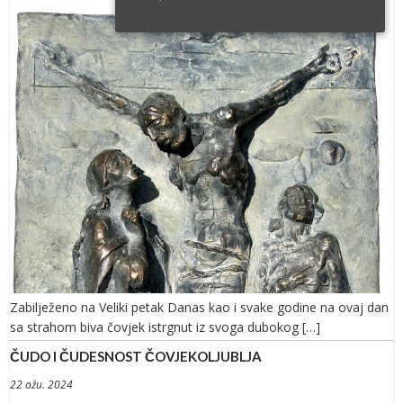
Zabilježeno na Veliki petak Danas kao i svake godine na ovaj dan
sa strahom biva čovjek istrgnut iz svoga dubokog […]
ČUDO I ČUDESNOST ČOVJEKOLJUBLJA
22 ožu. 2024