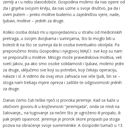
zemlji a i u nebu slavodobiće. Gospodina molimo da nas opere od
zla i grijeha svojom krvlju, da nas uzme u svoje društvo, pa da i
ovim putem – preko molitve budemo u zajedništvu vjere, nade,
ljubavi, molitve – jednih za druge.
Koliko osoba dolazi mi u ispovjedaonicu u strahu od medicinskih
pretraga, u svojim dvojbama i sumnjama, što bi moglo biti u
bolesti ili na što se sumnja da bi osoba eventualno oboljela. Pa
preporučimo Kristu Gospodinu i njegovoj MAJCI sve koji su nam
se preporučili u molitve. Mnogo može pravednikova molitva, veli
sveti Jakov, pa ako smo osobe solidarnosti i ljubavi, molimo jedni
za druge, uključimo sve koji su potrebni, koji čekaju operaciju,
nalaze i sl. A vidimo da ovaj virus zahvaća sve više ljudi, širi se –
stoga nam trebaju mjere opreza i zaštite te odgovornosti jednih
za druge.
Danas ćemo čuti teške riječi iz proroka Jeremije. Kad se kaže u
običnom govoru ili u književnosti “jeremijada”, onda se misli na
žalovanje,, na tugovanje za nečim što je ugroženo ili propalo, ili
pak prijeti opasnost. Jeremija je prorok skore propasti pa stoga
poziva na obraćenje svoje suvremenike. A Gospodin tumači u 13.