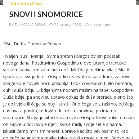
DUHOVNA MISAO
SNOVI I SNOMORICE
DUHOVNA MISAO
24. srpnja 2020.
no comment
Piše: Dr. fra Tomislav Pervan
Hvaljen Isus i Marija! Svima sretan i blagoslovljen početak
novoga dana. Pozdravimo Gospodina u ove jutarnje trenutke
velikom zahvalom za minulu noć. Možda je nekima bila teška ili
sparna, ali svejedno – Gospodinu zahvalimo za odmor, za nove
snage koje čovjek noću prikuplja. I dok čovjekovo tijelo odmara,
duh i duša bdiju. U bdijenjima noćnim mislim na tebe, Gospodine!
Duša bdije, pa snovi su upravo dokaz da duša prerađuje ono što
je doživjela ili čega se boji i straši. Ono čega se strašimo, od čega
nas hvata panika, redovito dolazi i u snovima, pa imamo
snomorice. Stoga je bitno staviti sve u Gospodinove ruke, da nam
on šapće u noći svoje riječi, svoje misli, svoje želje s nama. I
iskusit ćemo mir i smirenost, upravo kao što veli psalmist: Kao
dojenče na grudima majke tako je duša moja u meni. Spokojna i