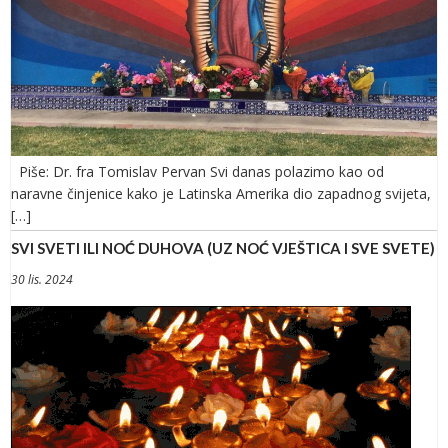
Piše: Dr. fra Tomislav Pervan Svi danas polazimo kao od
naravne činjenice kako je Latinska Amerika dio zapadnog svijeta,
[…]
SVI SVETI ILI NOĆ DUHOVA (UZ NOĆ VJEŠTICA I SVE SVETE)
30 lis. 2024