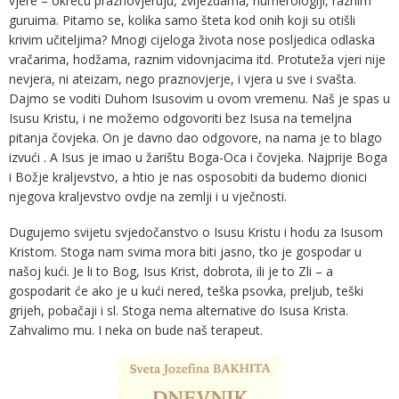
vjere – okreću praznovjeruju, zvijezdama, numerologiji, raznim
guruima. Pitamo se, kolika samo šteta kod onih koji su otišli
krivim učiteljima? Mnogi cijeloga života nose posljedica odlaska
vračarima, hodžama, raznim vidovnjacima itd. Protuteža vjeri nije
nevjera, ni ateizam, nego praznovjerje, i vjera u sve i svašta.
Dajmo se voditi Duhom Isusovim u ovom vremenu. Naš je spas u
Isusu Kristu, i ne možemo odgovoriti bez Isusa na temeljna
pitanja čovjeka. On je davno dao odgovore, na nama je to blago
izvući . A Isus je imao u žarištu Boga-Oca i čovjeka. Najprije Boga
i Božje kraljevstvo, a htio je nas osposobiti da budemo dionici
njegova kraljevstvo ovdje na zemlji i u vječnosti.
Dugujemo svijetu svjedočanstvo o Isusu Kristu i hodu za Isusom
Kristom. Stoga nam svima mora biti jasno, tko je gospodar u
našoj kući. Je li to Bog, Isus Krist, dobrota, ili je to Zli – a
gospodarit će ako je u kući nered, teška psovka, preljub, teški
grijeh, pobačaji i sl. Stoga nema alternative do Isusa Krista.
Zahvalimo mu. I neka on bude naš terapeut.