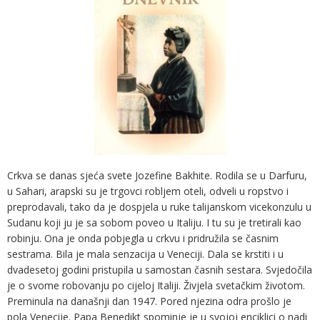
Crkva se danas sjeća svete Jozefine Bakhite. Rodila se u Darfuru,
u Sahari, arapski su je trgovci robljem oteli, odveli u ropstvo i
preprodavali, tako da je dospjela u ruke talijanskom vicekonzulu u
Sudanu koji ju je sa sobom poveo u Italiju. I tu su je tretirali kao
robinju. Ona je onda pobjegla u crkvu i pridružila se časnim
sestrama. Bila je mala senzacija u Veneciji. Dala se krstiti i u
dvadesetoj godini pristupila u samostan časnih sestara. Svjedočila
je o svome robovanju po cijeloj Italiji. Živjela svetačkim životom.
Preminula na današnji dan 1947. Pored njezina odra prošlo je
pola Venecije. Papa Benedikt spominje je u svojoj enciklici o nadi