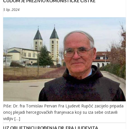
ČUDOM JE PREŽIVIO KOMUNISTIČKE ČISTKE
5 lip. 2024
Piše: Dr. fra Tomislav Pervan Fra Ljudevit Rupčić zacijelo pripada
onoj plejadi hercegovačkih franjevaca koji su iza sebe ostavili
vidljiv […]
UZ OBLJETNICU ROĐENJA DR. FRA LJUDEVITA