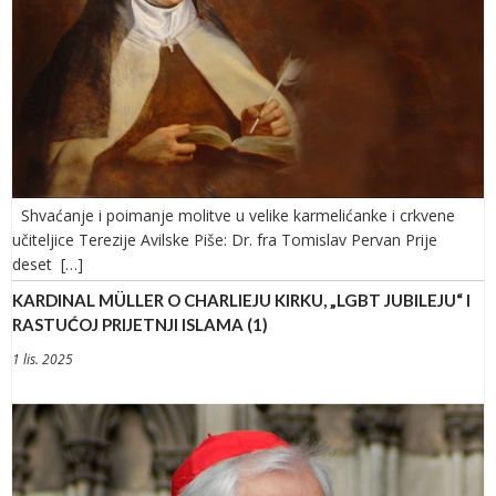
Shvaćanje i poimanje molitve u velike karmelićanke i crkvene
učiteljice Terezije Avilske Piše: Dr. fra Tomislav Pervan Prije
deset […]
KARDINAL MÜLLER O CHARLIEJU KIRKU, „LGBT JUBILEJU“ I
RASTUĆOJ PRIJETNJI ISLAMA (1)
1 lis. 2025