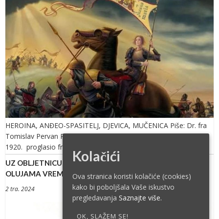
HEROINA, ANĐEO-SPASITELJ, DJEVICA, MUČENICA Piše: Dr. fra
Tomislav Pervan Papa Benedikt XV. je 16. svibnja
1920. proglasio francusku mučenicu i djevicu Jeanne […]
Kolačići
UZ OBLJETNICU SMRTI: SV. IVAN PAVAO II. – HRIDINA U
OLUJAMA VREMENA
Ova stranica koristi kolačiće (cookies)
kako bi poboljšala Vaše iskustvo
2 tra. 2024
pregledavanja
Saznajte više.
OK, SLAŽEM SE!