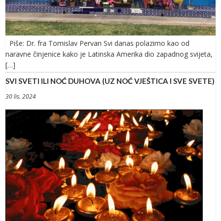
Piše: Dr. fra Tomislav Pervan Svi danas polazimo kao od
naravne činjenice kako je Latinska Amerika dio zapadnog svijeta,
[…]
SVI SVETI ILI NOĆ DUHOVA (UZ NOĆ VJEŠTICA I SVE SVETE)
30 lis. 2024