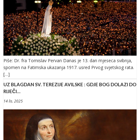
Piše: Dr. fra Tomislav Pervan Danas je 13. dan mjeseca svibnja,
spomen na Fatimska ukazanja 1917. usred Prvog svjetskog rata.
[…]
UZ BLAGDAN SV. TEREZIJE AVILSKE : GDJE BOG DOLAZI DO
RIJEČI…
14 lis. 2025