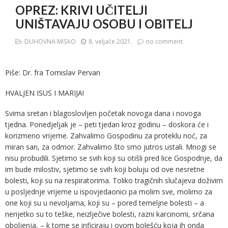
OPREZ: KRIVI UČITELJI
UNIŠTAVAJU OSOBU I OBITELJ
DUHOVNA MISAO
8. veljače 2021.
no comment
Piše: Dr. fra Tomislav Pervan
HVALJEN ISUS I MARIJA!
Svima sretan i blagoslovljen početak novoga dana i novoga
tjedna. Ponedjeljak je – peti tjedan kroz godinu – doskora će i
korizmeno vrijeme. Zahvalimo Gospodinu za proteklu noć, za
miran san, za odmor. Zahvalimo što smo jutros ustali. Mnogi se
nisu probudili. Sjetimo se svih koji su otišli pred lice Gospodnje, da
im bude milostiv, sjetimo se svih koji boluju od ove nesretne
bolesti, koji su na respiratorima. Toliko tragičnih slučajeva doživim
u posljednje vrijeme u ispovjedaonici pa molim sve, molimo za
one koji su u nevoljama, koji su – pored temeljne bolesti – a
nerijetko su to teške, neizlječive bolesti, razni karcinomi, srčana
oboljenja, – k tome se inficiraju i ovom bolešću koja ih onda