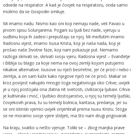
odvede na respirator. A kad je čovjek na respiratoru, onda samo
molimo da se Gospodin smiluje.
Mi imamo nadu. Nismo kao oni koji nemaju nade, veli Pavao u
prvom spisu Solunjanima. Pogani su ljudi bez nade, vjeruju u
sudbinu koja ih zadesi i prepuštaju se njoj. Mi međutim imamo
Radosnu vijest, imamo Isusa Krista, koji je naša nada, koji je
prošao naše životne faze, koji nam pokazuje put. Nemamo
razloga skrivati se, skrivati svoju vjeru. Radosna vijest – Evanđelje
i Biblija su blago za koje nema na ovoj zemlji kojom putujemo
nikakve alternative. Isusove su riječi besmrtne, jer će proći i nebo i
zemlja, a on sam kaže kako njegove riječi ne će proći. Makar se
kroz povijest nakupilo mnogo toga negativnoga oko Crkve, uvijek
je u njoj postojala ona zlatna nit svetosti, civilizacija ljubavi. Crkva
je kultivirala i moć, i ljudsko dostojanstvo, u njoj su temelji ljudski,
čovjekovih prava, tu su temelji bolnica, karitasa, predanja, jer su
se oni istinski vjernici uvijek orijentirali prema Isusu Kristu. Stoga
se ne moramo svoje vjere stidjeti, ma što nam drugi prigovarali.
Na kraju, svatko u nešto vjeruje. Toliki se – zbog manjka prave