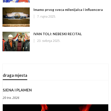
Imamo prvog sveca milenijalca i influencera
7. rujna 2025.
IVAN TOLJ: NEBESKI RECITAL
23. svibnja 2025.
draga mjesta
SJENA I PLAMEN
20 tra. 2026