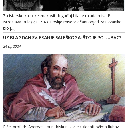
Za istarske katolike znakovit događaj bila je mlada misa Bl.
Miroslava Bulešića 1943. Poslije mise svečani objed za uzvanike
bio […]
UZ BLAGDAN SV. FRANJE SALEŠKOGA: ŠTO JE POLJUBAC?
24 sij. 2024
Piše: prof. dr. Andreas Laun, biskup: Uvijek gledati očima ljubavi!