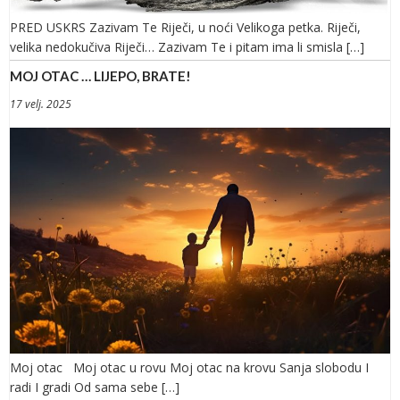
PRED USKRS Zazivam Te Riječi, u noći Velikoga petka. Riječi,
velika nedokučiva Riječi… Zazivam Te i pitam ima li smisla […]
MOJ OTAC … LIJEPO, BRATE!
17 velj. 2025
Moj otac Moj otac u rovu Moj otac na krovu Sanja slobodu I
radi I gradi Od sama sebe […]