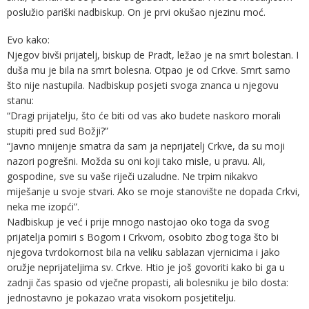
poslužio pariški nadbiskup. On je prvi okušao njezinu moć.
Evo kako:
Njegov bivši prijatelj, biskup de Pradt, ležao je na smrt bolestan. I
duša mu je bila na smrt bolesna. Otpao je od Crkve. Smrt samo
što nije nastupila. Nadbiskup posjeti svoga znanca u njegovu
stanu:
“Dragi prijatelju, što će biti od vas ako budete naskoro morali
stupiti pred sud Božji?”
“Javno mnijenje smatra da sam ja neprijatelj Crkve, da su moji
nazori pogrešni. Možda su oni koji tako misle, u pravu. Ali,
gospodine, sve su vaše riječi uzaludne. Ne trpim nikakvo
miješanje u svoje stvari. Ako se moje stanovište ne dopada Crkvi,
neka me izopći”.
Nadbiskup je već i prije mnogo nastojao oko toga da svog
prijatelja pomiri s Bogom i Crkvom, osobito zbog toga što bi
njegova tvrdokornost bila na veliku sablazan vjernicima i jako
oružje neprijateljima sv. Crkve. Htio je još govoriti kako bi ga u
zadnji čas spasio od vječne propasti, ali bolesniku je bilo dosta:
jednostavno je pokazao vrata visokom posjetitelju.