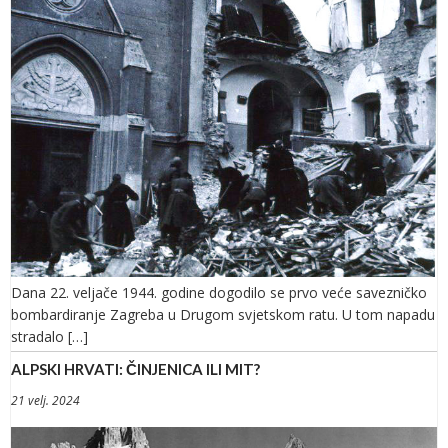
Dana 22. veljače 1944. godine dogodilo se prvo veće savezničko
bombardiranje Zagreba u Drugom svjetskom ratu. U tom napadu
stradalo […]
ALPSKI HRVATI: ČINJENICA ILI MIT?
21 velj. 2024