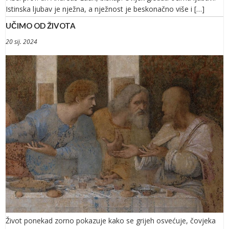
Istinska ljubav je nježna, a nježnost je beskonačno više i […]
UČIMO OD ŽIVOTA
20 sij. 2024
Život ponekad zorno pokazuje kako se grijeh osvećuje, čovjeka