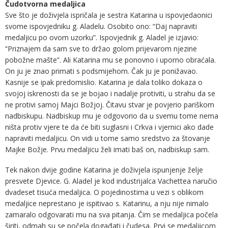
Čudotvorna medaljica
Sve što je doživjela ispričala je sestra Katarina u ispovjedaonici
svome ispovjedniku g. Aladelu. Osobito ono: “Daj napraviti
medaljicu po ovom uzorku”. Ispovjednik g. Aladel je izjavio:
“Priznajem da sam sve to držao golom prijevarom njezine
pobožne mašte”. Ali Katarina mu se ponovno i uporno obraćala.
On ju je znao primati s podsmijehom. Čak ju je ponižavao.
Kasnije se ipak predomislio. Katarina je dala toliko dokaza o
svojoj iskrenosti da se je bojao i nadalje protiviti, u strahu da se
ne protivi samoj Majci Božjoj. Čitavu stvar je povjerio pariškom
nadbiskupu. Nadbiskup mu je odgovorio da u svemu tome nema
ništa protiv vjere te da će biti suglasni i Crkva i vjernici ako dade
napraviti medaljicu. On vidi u tome samo sredstvo za štovanje
Majke Božje. Prvu medaljicu želi imati baš on, nadbiskup sam.
Tek nakon dvije godine Katarina je doživjela ispunjenje želje
presvete Djevice. G. Aladel je kod industrijalca Vachettea naručio
dvadeset tisuća medaljica. O pojedinostima u vezi s oblikom
medaljice neprestano je ispitivao s. Katarinu, a nju nije nimalo
zamaralo odgovarati mu na sva pitanja. Čim se medaljica počela
širiti, odmah su se počela događati i čudesa. Prvi se medaljicom