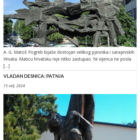
A. G. Matoš Pogreb bijaše dostojan velikog pjesnika i sarajevskih
Hrvata. Maticu hrvatsku nije nitko zastupao. Ni vijenca ne posla
[…]
VLADAN DESNICA: PATNJA
15 velj. 2024