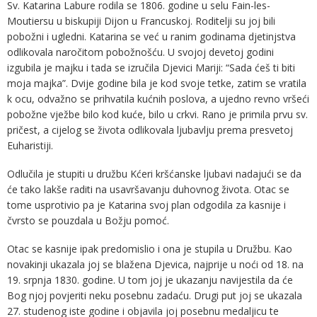
Sv. Katarina Labure rodila se 1806. godine u selu Fain-les-
Moutiersu u biskupiji Dijon u Francuskoj. Roditelji su joj bili
pobožni i ugledni. Katarina se već u ranim godinama djetinjstva
odlikovala naročitom pobožnošću. U svojoj devetoj godini
izgubila je majku i tada se izručila Djevici Mariji: “Sada ćeš ti biti
moja majka”. Dvije godine bila je kod svoje tetke, zatim se vratila
k ocu, odvažno se prihvatila kućnih poslova, a ujedno revno vršeći
pobožne vježbe bilo kod kuće, bilo u crkvi. Rano je primila prvu sv.
pričest, a cijelog se života odlikovala ljubavlju prema presvetoj
Euharistiji.
Odlučila je stupiti u družbu Kćeri kršćanske ljubavi nadajući se da
će tako lakše raditi na usavršavanju duhovnog života. Otac se
tome usprotivio pa je Katarina svoj plan odgodila za kasnije i
čvrsto se pouzdala u Božju pomoć.
Otac se kasnije ipak predomislio i ona je stupila u Družbu. Kao
novakinji ukazala joj se blažena Djevica, najprije u noći od 18. na
19. srpnja 1830. godine. U tom joj je ukazanju navijestila da će
Bog njoj povjeriti neku posebnu zadaću. Drugi put joj se ukazala
27. studenog iste godine i objavila joj posebnu medaljicu te