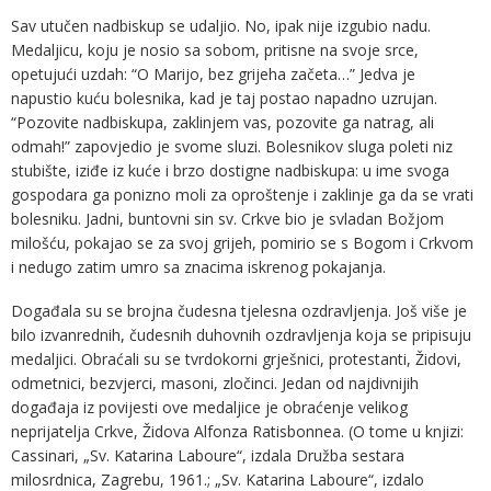
Sav utučen nadbiskup se udaljio. No, ipak nije izgubio nadu.
Medaljicu, koju je nosio sa sobom, pritisne na svoje srce,
opetujući uzdah: “O Marijo, bez grijeha začeta…” Jedva je
napustio kuću bolesnika, kad je taj postao napadno uzrujan.
“Pozovite nadbiskupa, zaklinjem vas, pozovite ga natrag, ali
odmah!” zapovjedio je svome sluzi. Bolesnikov sluga poleti niz
stubište, iziđe iz kuće i brzo dostigne nadbiskupa: u ime svoga
gospodara ga ponizno moli za oproštenje i zaklinje ga da se vrati
bolesniku. Jadni, buntovni sin sv. Crkve bio je svladan Božjom
milošću, pokajao se za svoj grijeh, pomirio se s Bogom i Crkvom
i nedugo zatim umro sa znacima iskrenog pokajanja.
Događala su se brojna čudesna tjelesna ozdravljenja. Još više je
bilo izvanrednih, čudesnih duhovnih ozdravljenja koja se pripisuju
medaljici. Obraćali su se tvrdokorni grješnici, protestanti, Židovi,
odmetnici, bezvjerci, masoni, zločinci. Jedan od najdivnijih
događaja iz povijesti ove medaljice je obraćenje velikog
neprijatelja Crkve, Židova Alfonza Ratisbonnea. (O tome u knjizi:
Cassinari, „Sv. Katarina Laboure“, izdala Družba sestara
milosrdnica, Zagrebu, 1961.; „Sv. Katarina Laboure“, izdalo