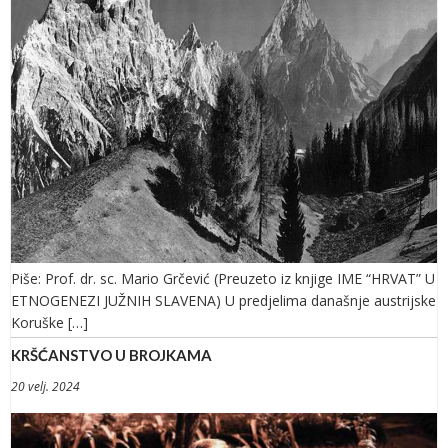
Piše: Prof. dr. sc. Mario Grčević (Preuzeto iz knjige IME “HRVAT” U
ETNOGENEZI JUŽNIH SLAVENA) U predjelima današnje austrijske
Koruške […]
KRŠĆANSTVO U BROJKAMA
20 velj. 2024