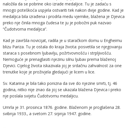
naložila da se pobrine oko izrade medaljice. Tu je zadaću s
mnogo poteškoća uspjela ostvariti tek nakon dvije godine. Kad je
medaljica bila izrađena i prodrla medu vjernike, blažena je Djevica
preko nje činila mnoga čudesa te ju je pobožni puk nazvao
“Čudotvorna medaljica”.
Kad je završila novicijat, radila je u staračkom domu u Engheimu
blizu Pariza. Tu je ostala do kraja života: posvetila se njegovanju
staraca s posebnom ljubavlju, požrtvovnošću i strpljivošću.
Nemoguće je prenaglasiti njezinu silnu ljubav prema blaženoj
Djevici. Cijelog života iskazivala joj je srdačnu zahvalnost za one
trenutke koje je proživjela gledajući je licem u lice.
Sv. Katarina je bila tako ponizna da sve do njezine smrti, tj. 46
godina, nitko nije znao da joj se ukazala blažena Djevica i preko
nje poslala svijetu Čudotvornu medaljicu.
Umrla je 31. prosinca 1876. godine. Blaženom je proglašena 28.
svibnja 1933., a svetom 27. srpnja 1947. godine.