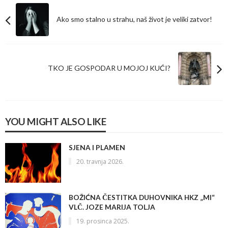
Ako smo stalno u strahu, naš život je veliki zatvor!
TKO JE GOSPODAR U MOJOJ KUĆI?
YOU MIGHT ALSO LIKE
SJENA I PLAMEN
20. travnja 2026.
BOŽIĆNA ČESTITKA DUHOVNIKA HKZ „MI“
VLČ. JOZE MARIJA TOLJA
19. prosinca 2025.