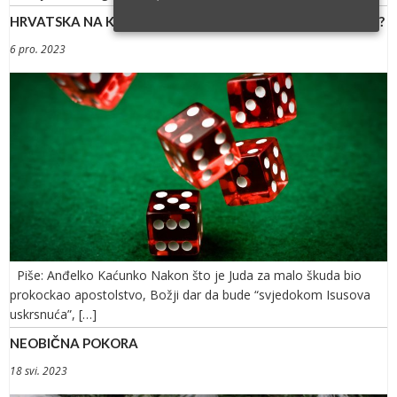
HRVATSKA NA KOCKI? MOŽE LI KOCKA PASTI NA – MAFIJU?
6 pro. 2023
Piše: Anđelko Kaćunko Nakon što je Juda za malo škuda bio
prokockao apostolstvo, Božji dar da bude “svjedokom Isusova
uskrsnuća”, […]
NEOBIČNA POKORA
18 svi. 2023