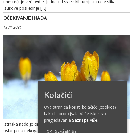
unesrećuje već ovdje. Jedna od svjetskih umjetnina je slika
Isusove posljednje […]
OČEKIVANJE I NADA
19 sij. 2024
Kolačići
Ova stranica koristi kolačiće (cookies)
kako bi poboljšala Vaše iskustvo
pregledavanja
Saznajte više.
Istinska nada je ona nada koja ne ovisi samo o nama, uvijek se
oslanja na nekoga drugoga! Nada je san […]
OK, SLAŽEM SE!