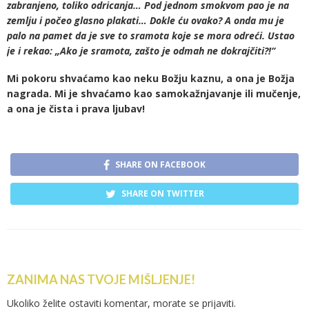
zabranjeno, toliko odricanja… Pod jednom smokvom pao je na
zemlju i počeo glasno plakati… Dokle ću ovako? A onda mu je
palo na pamet da je sve to sramota koje se mora odreći. Ustao
je i rekao: „Ako je sramota, zašto je odmah ne dokrajčiti?!“
Mi pokoru shvaćamo kao neku Božju kaznu, a ona je Božja
nagrada. Mi je shvaćamo kao samokažnjavanje ili mučenje,
a ona je čista i prava ljubav!
SHARE ON FACEBOOK
SHARE ON TWITTER
ZANIMA NAS TVOJE MIŠLJENJE!
Ukoliko želite ostaviti komentar, morate se
prijaviti
.