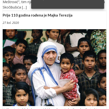
Meštrović”, tim riječima likovni znalci kite akademskog kipara Iliju
Skočibušića […]
Prije 110 godina rođena je Majka Terezija
27 kol. 2020