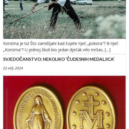
Korizma je tu! Što zamišljate kad čujete riječ „pokora“? Ili riječ
„Korizma“? U jednoj školi bio jedan dječak vrlo mršav, […]
SVJEDOČANSTVO: NEKOLIKO ‘ČUDESNIH MEDALJICA’
22 velj. 2024