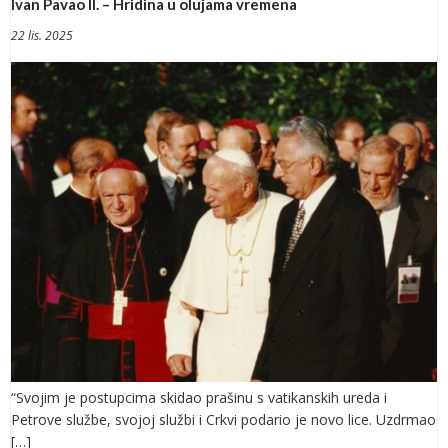
Ivan Pavao II. – Hridina u olujama vremena
22 lis. 2025
“Svojim je postupcima skidao prašinu s vatikanskih ureda i
Petrove službe, svojoj službi i Crkvi podario je novo lice. Uzdrmao
[…]