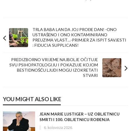
TRLA BABA LAN DA JOJ PROĐE DAN! -ONO
USTRAŠENO I ONO KONTAMINIRANO
PREUZIMA VLAST…-PRIMJER ZA ISPIT SAVJESTI
: FIDUCIA SUPPLICANS!
PREDIZBORNO VRIJEME NAJBOLJE OČITUJE
SVU PSIHOPATOLOGIJU I POKAZUJE KOJOM
BESTIDNOŠĆU LJUDI MOGU IZOKRETATI
STVARI
YOU MIGHT ALSO LIKE
JEAN MARIE LUSTIGER – UZ OBLJETNICU
SMRTI I 100. OBLJETNICU ROĐENJA
6. kolovoza 2026.