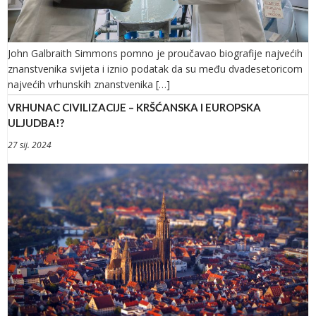
John Galbraith Simmons pomno je proučavao biografije najvećih
znanstvenika svijeta i iznio podatak da su među dvadesetoricom
najvećih vrhunskih znanstvenika […]
VRHUNAC CIVILIZACIJE – KRŠĆANSKA I EUROPSKA
ULJUDBA!?
27 sij. 2024