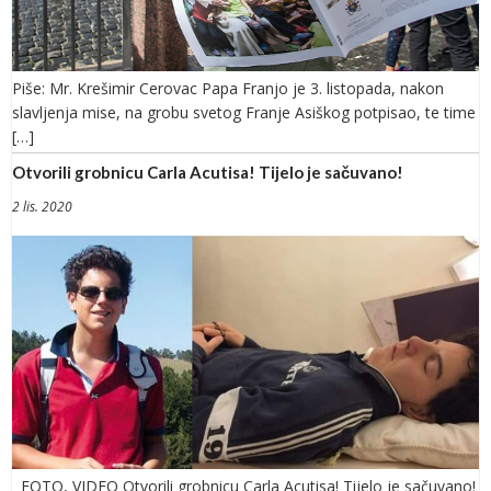
Piše: Mr. Krešimir Cerovac Papa Franjo je 3. listopada, nakon
slavljenja mise, na grobu svetog Franje Asiškog potpisao, te time
[…]
Otvorili grobnicu Carla Acutisa! Tijelo je sačuvano!
2 lis. 2020
FOTO, VIDEO Otvorili grobnicu Carla Acutisa! Tijelo je sačuvano!