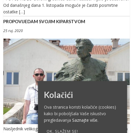
Od današnjeg dana 1. listopada moguće je častiti posmrtne
ostatke […]
PROPOVIJEDAM SVOJIM KIPARSTVOM
25 ruj. 2020
Kolačići
Ova stranica koristi kolačiće (cookies)
kako bi poboljšala Vaše iskustvo
pregledavanja
Saznajte više.
Nasljednik velikog Meštrovića On je kiparski genije, naš novi Ivan
OK, SLAŽEM SE!