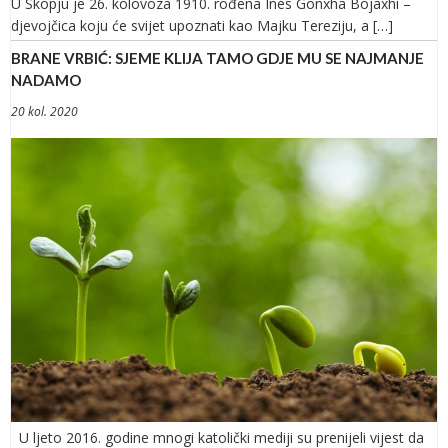
U Skopju je 26. kolovoza 1910. rođena Inés Gonxha Bojaxhi –
djevojčica koju će svijet upoznati kao Majku Tereziju, a […]
BRANE VRBIĆ: SJEME KLIJA TAMO GDJE MU SE NAJMANJE
NADAMO
20 kol. 2020
U ljeto 2016. godine mnogi katolički mediji su prenijeli vijest da