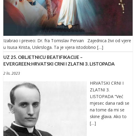
Izabrao i preveo: Dr. fra Tomislav Pervan Zajednica živi od vjere
u Isusa Krista, Uskrsloga. Ta je vjera istodobno […]
UZ 25. OBLJETNICU BEATIFIKACIJE –
EVERGREEN:HRVATSKI CRNI I ZLATNI 3. LISTOPADA
2 lis. 2023
HRVATSKI CRNI I
ZLATNI 3.
LISTOPADA “Već
mjesec dana radi se
na tome da mi se
skine glava. Ako to
[…]