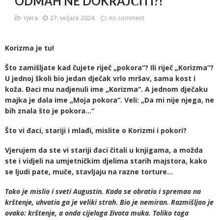
ODMAH NE DOKRAJČITI?!“
Vjera
27. veljače 2024.
no comment
Korizma je tu!
Što zamišljate kad čujete riječ „pokora“? Ili riječ „Korizma“?
U jednoj školi bio jedan dječak vrlo mršav, sama kost i
koža. Đaci mu nadjenuli ime „Korizma“. A jednom dječaku
majka je dala ime „Moja pokora“. Veli: „Da mi nije njega, ne
bih znala što je pokora…“
Što vi đaci, stariji i mlađi, mislite o Korizmi i pokori?
Vjerujem da ste vi stariji đaci čitali u knjigama, a možda
ste i vidjeli na umjetničkim djelima starih majstora, kako
se ljudi pate, muče, stavljaju na razne torture…
Tako je mislio i sveti Augustin. Kada se obratio i spremao na
krštenje, uhvatio ga je veliki strah. Bio je nemiran. Razmišljao je
ovako: krštenje, a onda cijeloga života muka. Toliko toga