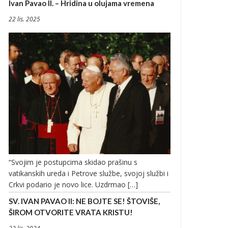
Ivan Pavao II. – Hridina u olujama vremena
22 lis. 2025
“Svojim je postupcima skidao prašinu s
vatikanskih ureda i Petrove službe, svojoj službi i
Crkvi podario je novo lice. Uzdrmao […]
SV. IVAN PAVAO II: NE BOJTE SE! ŠTOVIŠE,
ŠIROM OTVORITE VRATA KRISTU!