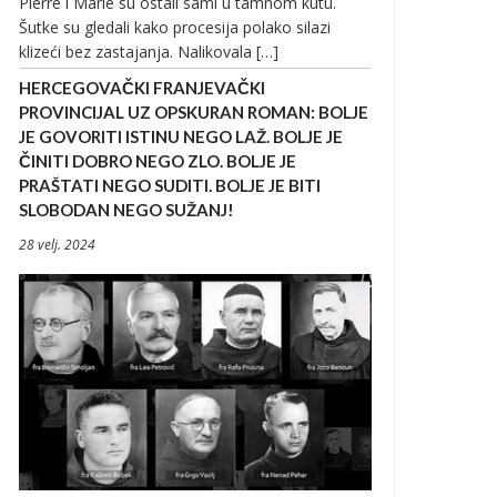
Pierre i Marie su ostali sami u tamnom kutu.
Šutke su gledali kako procesija polako silazi
klizeći bez zastajanja. Nalikovala […]
HERCEGOVAČKI FRANJEVAČKI
PROVINCIJAL UZ OPSKURAN ROMAN: BOLJE
JE GOVORITI ISTINU NEGO LAŽ. BOLJE JE
ČINITI DOBRO NEGO ZLO. BOLJE JE
PRAŠTATI NEGO SUDITI. BOLJE JE BITI
SLOBODAN NEGO SUŽANJ!
28 velj. 2024