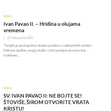
Vjera
Ivan Pavao II. – Hridina u olujama
vremena
22. listopada 2025.
"Svojim je postupcima skidao prašinu s vatikanskih ureda i
Petrove službe, svojoj službi i Crkvi podario je novo lice.
Uzdrmao...
Vjera
SV. IVAN PAVAO II: NE BOJTE SE!
ŠTOVIŠE, ŠIROM OTVORITE VRATA
KRISTU!