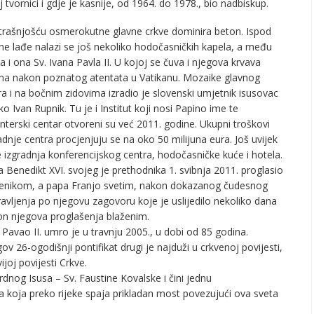
tvornici i gdje je kasnije, od 1964. do 1978., bio nadbiskup.
rašnjošću osmerokutne glavne crkve dominira beton. Ispod
ne lađe nalazi se još nekoliko hodočasničkih kapela, a među
a i ona Sv. Ivana Pavla II. U kojoj se čuva i njegova krvava
ina nakon poznatog atentata u Vatikanu. Mozaike glavnog
ra i na bočnim zidovima izradio je slovenski umjetnik isusovac
o Ivan Rupnik. Tu je i Institut koji nosi Papino ime te
nterski centar otvoreni su već 2011. godine. Ukupni troškovi
adnje centra procjenjuju se na oko 50 milijuna eura. Još uvijek
e izgradnja konferencijskog centra, hodočasničke kuće i hotela.
 Benedikt XVI. svojeg je prethodnika 1. svibnja 2011. proglasio
ženikom, a papa Franjo svetim, nakon dokazanog čudesnog
avljenja po njegovu zagovoru koje je uslijedilo nekoliko dana
n njegova proglašenja blaženim.
 Pavao II. umro je u travnju 2005., u dobi od 85 godina.
ov 26-ogodišnji pontifikat drugi je najduži u crkvenoj povijesti,
joj povijesti Crkve.
srdnog Isusa – Sv. Faustine Kovalske i čini jednu
a koja preko rijeke spaja prikladan most povezujući ova sveta