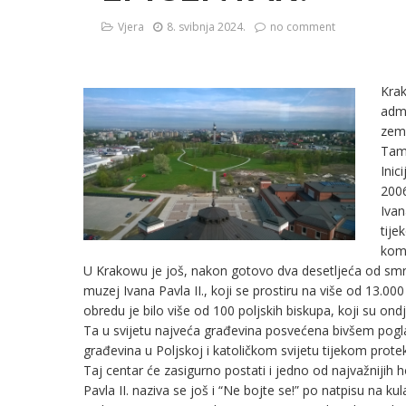
Vjera
8. svibnja 2024.
no comment
Krak
admi
zeml
Tamo
Inic
2006
Ivan
tije
komp
U Krakowu je još, nakon gotovo dva desetljeća od smrt
muzej Ivana Pavla II., koji se prostiru na više od 13.00
obredu je bilo više od 100 poljskih biskupa, koji su ond
Ta u svijetu najveća građevina posvećena bivšem poglav
građevina u Poljskoj i katoličkom svijetu tijekom protek
Taj centar će zasigurno postati i jedno od najvažnijih ho
Pavla II. naziva se još i “Ne bojte se!” po natpisu na 