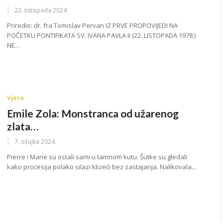
22. listopada 2024.
Priredio: dr. fra Tomislav Pervan IZ PRVE PROPOVIJEDI NA
POČETKU PONTIFIKATA SV. IVANA PAVLA II (22. LISTOPADA 1978.)
NE...
Vjera
Emile Zola: Monstranca od užarenog
zlata…
7. ožujka 2024.
Pierre i Marie su ostali sami u tamnom kutu. Šutke su gledali
kako procesija polako silazi klizeći bez zastajanja. Nalikovala...