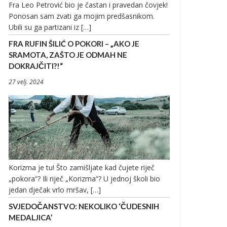
Fra Leo Petrović bio je častan i pravedan čovjek!
Ponosan sam zvati ga mojim predšasnikom.
Ubili su ga partizani iz […]
FRA RUFIN ŠILIĆ O POKORI – „AKO JE
SRAMOTA, ZAŠTO JE ODMAH NE
DOKRAJČITI?!“
27 velj. 2024
Korizma je tu! Što zamišljate kad čujete riječ
„pokora“? Ili riječ „Korizma“? U jednoj školi bio
jedan dječak vrlo mršav, […]
SVJEDOČANSTVO: NEKOLIKO ‘ČUDESNIH
MEDALJICA’