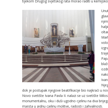
tijekom Drugog svjetskog rata morao raditi u kemijskoj 
Unut
glav
njim
halj
olta
Mark
volo
izgr
traj
Papa
bla
ozdr
nako
Ivan
Njeg
dok je postupak njegove beatifikacije bio najkraći u novi
Novo svetište Ivana Pavla II. nalazi se uz svetište Milo
monumentalnu, oku i duši ugodno cjelinu na dva brijeg
mjesta u jednu cjelinu molitve, radosti i zahvalnosti.