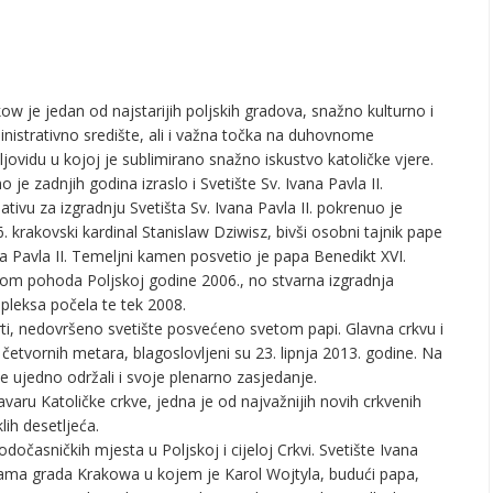
ow je jedan od najstarijih poljskih gradova, snažno kulturno i
nistrativno središte, ali i važna točka na duhovnome
jovidu u kojoj je sublimirano snažno iskustvo katoličke vjere.
 je zadnjih godina izraslo i Svetište Sv. Ivana Pavla II.
ijativu za izgradnju Svetišta Sv. Ivana Pavla II. pokrenuo je
. krakovski kardinal Stanislaw Dziwisz, bivši osobni tajnik pape
a Pavla II. Temeljni kamen posvetio je papa Benedikt XVI.
kom pohoda Poljskoj godine 2006., no stvarna izgradnja
leksa počela te tek 2008.
i, nedovršeno svetište posvećeno svetom papi. Glavna crkvu i
0 četvornih metara, blagoslovljeni su 23. lipnja 2013. godine. Na
je ujedno održali i svoje plenarno zasjedanje.
aru Katoličke crkve, jedna je od najvažnijih novih crkvenih
lih desetljeća.
dočasničkih mjesta u Poljskoj i cijeloj Crkvi. Svetište Ivana
kulama grada Krakowa u kojem je Karol Wojtyla, budući papa,